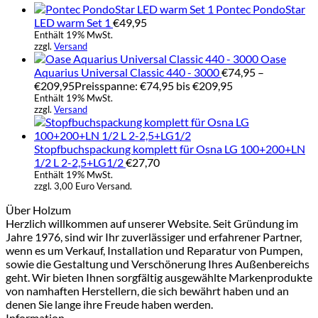
Pontec PondoStar
LED warm Set 1
€
49,95
Enthält 19% MwSt.
zzgl.
Versand
Oase
Aquarius Universal Classic 440 - 3000
€
74,95
–
€
209,95
Preisspanne: €74,95 bis €209,95
Enthält 19% MwSt.
zzgl.
Versand
Stopfbuchspackung komplett für Osna LG 100+200+LN
1/2 L 2-2,5+LG1/2
€
27,70
Enthält 19% MwSt.
zzgl. 3,00 Euro Versand.
Über Holzum
Herzlich willkommen auf unserer Website. Seit Gründung im
Jahre 1976, sind wir Ihr zuverlässiger und erfahrener Partner,
wenn es um Verkauf, Installation und Reparatur von Pumpen,
sowie die Gestaltung und Verschönerung Ihres Außenbereichs
geht. Wir bieten Ihnen sorgfältig ausgewählte Markenprodukte
von namhaften Herstellern, die sich bewährt haben und an
denen Sie lange ihre Freude haben werden.
Information