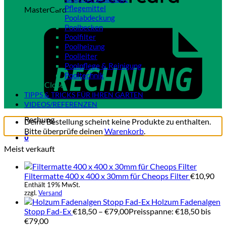
Pflegemittel
MasterCard
Poolabdeckung
Poolbecken
Poolfilter
Poolheizung
Poolleiter
Poolpflege & Reinigung
Pooltechnik
Close
TIPPS & TRICKS FÜR IHREN GARTEN
VIDEOS/REFERENZEN
Rechung
Deine Bestellung scheint keine Produkte zu enthalten.
Bitte überprüfe deinen
Warenkorb
.
0
Meist verkauft
Filtermatte 400 x 400 x 30mm für Cheops Filter
€
10,90
Enthält 19% MwSt.
zzgl.
Versand
Holzum Fadenalgen
Stopp Fad-Ex
€
18,50
–
€
79,00
Preisspanne: €18,50 bis
€79,00