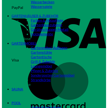
Wasserbecken
Wasserspiele
PayPal
Close
GARTENHÄUSER & ZUBEHÖR
Farben & Holzpflege
Gartenhauszubehör
Geräteschuppen Metall
Holzelemente
Close
GARTENMÖBEL
Gartenmöbel-Auflagen
Gartenstühle
Gartentische
Visa
Grill & Zubehör
Loungemöbel
Pflege & Zubehör
Sonderposten Gartenmöbel
Strandkörbe
Close
SAUNA
Close
POOL
Gegenstromanlage