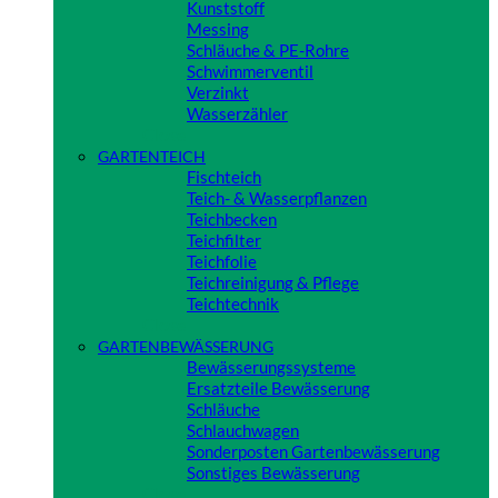
Kunststoff
Messing
Schläuche & PE-Rohre
Schwimmerventil
Verzinkt
Wasserzähler
Close
GARTENTEICH
Fischteich
Teich- & Wasserpflanzen
Teichbecken
Teichfilter
Teichfolie
Teichreinigung & Pflege
Teichtechnik
Close
GARTENBEWÄSSERUNG
Bewässerungssysteme
Ersatzteile Bewässerung
Schläuche
Schlauchwagen
Sonderposten Gartenbewässerung
Sonstiges Bewässerung
Close