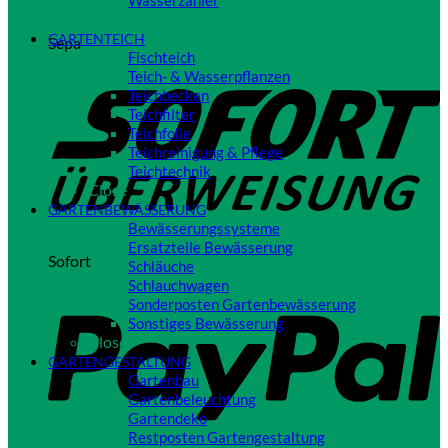
Wasserzähler
Close
GARTENTEICH
Sepa
Fischteich
Teich- & Wasserpflanzen
Teichbecken
Teichfilter
Teichfolie
Teichreinigung & Pflege
Teichtechnik
Close
GARTENBEWÄSSERUNG
Bewässerungssysteme
Ersatzteile Bewässerung
Sofort
Schläuche
Schlauchwagen
Sonderposten Gartenbewässerung
Sonstiges Bewässerung
Close
GARTENGESTALTUNG
Gartenbau
Gartenbeleuchtung
Gartendeko
Restposten Gartengestaltung