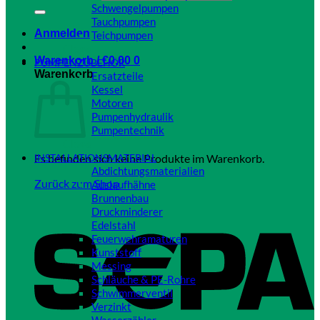
Schwengelpumpen
Tauchpumpen
Anmelden
Teichpumpen
Close
Warenkorb /
€
0,00
0
PUMPENZUBEHÖR
Warenkorb
Ersatzteile
Kessel
Motoren
Pumpenhydraulik
Pumpentechnik
Close
Es befinden sich keine Produkte im Warenkorb.
INSTALLATIONSMATERIAL
Abdichtungsmaterialien
Zurück zum Shop
Auslaufhähne
Brunnenbau
Druckminderer
Edelstahl
Feuerwehramaturen
Kunststoff
Messing
Schläuche & PE-Rohre
Schwimmerventil
Verzinkt