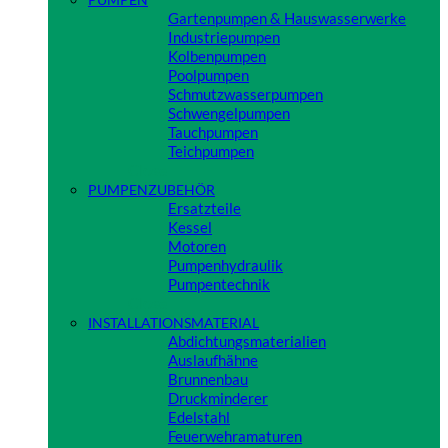
Gartenpumpen & Hauswasserwerke
Industriepumpen
Kolbenpumpen
Poolpumpen
Schmutzwasserpumpen
Schwengelpumpen
Tauchpumpen
Teichpumpen
Close
PUMPENZUBEHÖR
Ersatzteile
Kessel
Motoren
Pumpenhydraulik
Pumpentechnik
Close
INSTALLATIONSMATERIAL
Abdichtungsmaterialien
Auslaufhähne
Brunnenbau
Druckminderer
Edelstahl
Feuerwehramaturen