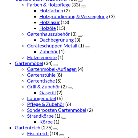
Farben & Holzpflege
(33)
Holzfarben
(2)
Holzgrundierung & Versiegelung
(3)
Holzlasur
(13)
Holzöle
(15)
Gartenhauszubehör
(3)
Dachbegrünung
(3)
Geräteschuppen Metall
(1)
Zubehör
(1)
Holzelemente
(1)
Gartenmöbel
(34)
Gartenmöbel-Auflagen
(4)
Gartenstühle
(8)
Gartentische
(5)
Grill & Zubehör
(2)
Gasgrill
(2)
Loungemöbel
(6)
Pflege & Zubehör
(6)
Sonderposten Gartenmöbel
(2)
Strandkörbe
(1)
Körbe
(1)
Gartenteich
(276)
Fischteich
(10)