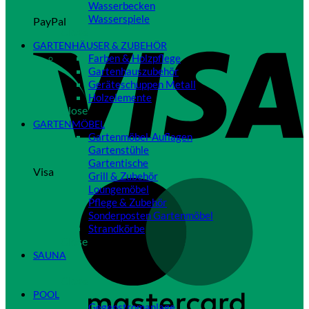
Wasserbecken
Wasserspiele
PayPal
Close
GARTENHÄUSER & ZUBEHÖR
Farben & Holzpflege
Gartenhauszubehör
Geräteschuppen Metall
Holzelemente
Close
GARTENMÖBEL
Gartenmöbel-Auflagen
Gartenstühle
Gartentische
Visa
Grill & Zubehör
Loungemöbel
Pflege & Zubehör
Sonderposten Gartenmöbel
Strandkörbe
Close
SAUNA
Close
POOL
Gegenstromanlage