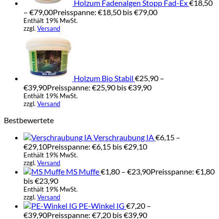
Holzum Fadenalgen Stopp Fad-Ex
€
18,50
–
€
79,00
Preisspanne: €18,50 bis €79,00
Enthält 19% MwSt.
zzgl.
Versand
Holzum Bio Stabil
€
25,90
–
€
39,90
Preisspanne: €25,90 bis €39,90
Enthält 19% MwSt.
zzgl.
Versand
Bestbewertete
Verschraubung IA
€
6,15
–
€
29,10
Preisspanne: €6,15 bis €29,10
Enthält 19% MwSt.
zzgl.
Versand
MS Muffe
€
1,80
–
€
23,90
Preisspanne: €1,80
bis €23,90
Enthält 19% MwSt.
zzgl.
Versand
PE-Winkel IG
€
7,20
–
€
39,90
Preisspanne: €7,20 bis €39,90