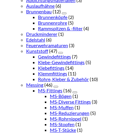
Abdichtungsmaterialien
(3)
Auslaufhähne
(6)
Brunnenbau
(12)
Brunnenköpfe
(2)
Brunnenrohre
(5)
Rammspitzen & -filter
(4)
Druckminderer
(1)
Edelstahl
(6)
Feuerwehramaturen
(3)
Kunststoff
(47)
Gewindefittings
(7)
Klebe-Gewindefittings
(5)
Klebefittings
(14)
Klemmfittings
(11)
Rohre, Kleber & Zubehör
(10)
Messing
(46)
MS-Fittings
(16)
MS-Bögen
(1)
MS-Diverse Fittings
(3)
MS-Muffen
(1)
MS-Reduzierungen
(5)
MS-Rohrnippel
(1)
MS-Stopfen
(1)
MS-T-Stücke
(1)