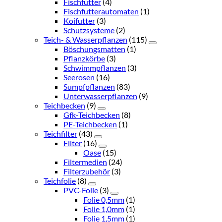
Fischfutter
(4)
Fischfutterautomaten
(1)
Koifutter
(3)
Schutzsysteme
(2)
Teich- & Wasserpflanzen
(115)
Böschungsmatten
(1)
Pflanzkörbe
(3)
Schwimmpflanzen
(3)
Seerosen
(16)
Sumpfpflanzen
(83)
Unterwasserpflanzen
(9)
Teichbecken
(9)
Gfk-Teichbecken
(8)
PE-Teichbecken
(1)
Teichfilter
(43)
Filter
(16)
Oase
(15)
Filtermedien
(24)
Filterzubehör
(3)
Teichfolie
(8)
PVC-Folie
(3)
Folie 0,5mm
(1)
Folie 1,0mm
(1)
Folie 1,5mm
(1)