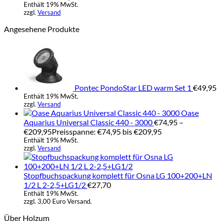
Enthält 19% MwSt.
zzgl.
Versand
Angesehene Produkte
Pontec PondoStar LED warm Set 1
€
49,95
Enthält 19% MwSt.
zzgl.
Versand
Oase
Aquarius Universal Classic 440 - 3000
€
74,95
–
€
209,95
Preisspanne: €74,95 bis €209,95
Enthält 19% MwSt.
zzgl.
Versand
Stopfbuchspackung komplett für Osna LG 100+200+LN
1/2 L 2-2,5+LG1/2
€
27,70
Enthält 19% MwSt.
zzgl. 3,00 Euro Versand.
Über Holzum