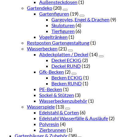
Außensteckdosen
(1)
Gartendeko
(20)
Gartenfiguren
(19)
Gargoyles, Engel & Drachen
(9)
Skulpturen
(4)
Tierfiguren
(6)
Vogeltränken
(1)
Restposten Gartengestaltung
(1)
Wasserbecken
(21)
Abdeckplatten / Deckel
(14)
Deckel ECKIG
(2)
Deckel RUND
(12)
Gfk-Becken
(2)
Becken ECKIG
(1)
Becken RUND
(1)
PE-Becken
(1)
Sockel & Stützen
(3)
Wasserbeckenzubehör
(1)
Wasserspiele
(13)
Edelstahl & Corten
(6)
Edelstahl Wasserfälle & Ausläufe
(2)
Polyresin
(4)
Zierbrunnen
(1)
Gartenhäuser & Zubehör
(38)