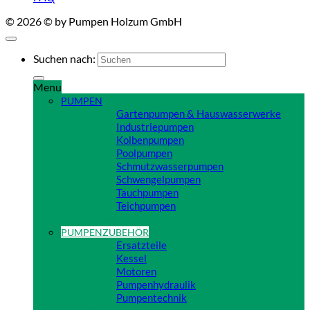
© 2026 © by Pumpen Holzum GmbH
Suchen nach:
Menu
PUMPEN
Gartenpumpen & Hauswasserwerke
Industriepumpen
Kolbenpumpen
Poolpumpen
Schmutzwasserpumpen
Schwengelpumpen
Tauchpumpen
Teichpumpen
Close
PUMPENZUBEHÖR
Ersatzteile
Kessel
Motoren
Pumpenhydraulik
Pumpentechnik