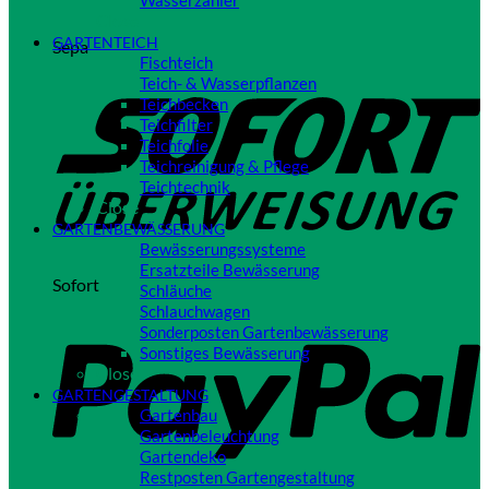
Wasserzähler
Close
GARTENTEICH
Sepa
Fischteich
Teich- & Wasserpflanzen
Teichbecken
Teichfilter
Teichfolie
Teichreinigung & Pflege
Teichtechnik
Close
GARTENBEWÄSSERUNG
Bewässerungssysteme
Ersatzteile Bewässerung
Sofort
Schläuche
Schlauchwagen
Sonderposten Gartenbewässerung
Sonstiges Bewässerung
Close
GARTENGESTALTUNG
Gartenbau
Gartenbeleuchtung
Gartendeko
Restposten Gartengestaltung