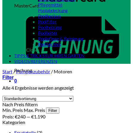
Pflegemittel
MasterCard
Poolabdeckung
Poolbecken
Poolfilter
Poolheizung
Poolleiter
Poolpflege & Reinigung
Pooltechnik
Close
TIPPS & TRICKS FÜR IHREN GARTEN
VIDEOS/REFERENZEN
Rechung
Start
/
Pumpenzubehör
/
Motoren
Filter
0
Alle 4 Ergebnisse werden angezeigt
Nach Preis filtern
Min. Preis
Max. Preis
Filter
Preis:
€240
—
€1.190
Kategorien
Ersatzteile
(2)