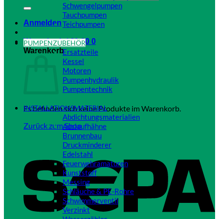
Schwengelpumpen
Tauchpumpen
Anmelden
Teichpumpen
Close
Warenkorb /
€
0,00
0
PUMPENZUBEHÖR
Warenkorb
Ersatzteile
Kessel
Motoren
Pumpenhydraulik
Pumpentechnik
Close
Es befinden sich keine Produkte im Warenkorb.
INSTALLATIONSMATERIAL
Abdichtungsmaterialien
Zurück zum Shop
Auslaufhähne
Brunnenbau
Druckminderer
Edelstahl
Feuerwehramaturen
Kunststoff
Messing
Schläuche & PE-Rohre
Schwimmerventil
Verzinkt