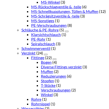
MS-Winkel
(3)
MS-Rückschlagventile & -teile
(6)
MS-Schnellkupplungen, Tüllen & Muffen
(12)
MS-Schrägsitzventile & -teile
(3)
MS-Sonstiges
(1)
PE-Verschraubungen
(8)
Schläuche & PE-Rohre
(5)
Klarsichtschlauch
(1)
PE-Rohr
(1)
Spiralschlauch
(3)
Schwimmerventil
(1)
Verzinkt
(24)
Fittinge
(22)
Bogen
(4)
Diverse Fittings verzinkt
(3)
Muffen
(2)
Reduzierungen
(6)
Stopfen
(1)
T-Stücke
(1)
Verschraubungen
(2)
Winkel
(3)
Rohre
(1)
Rohrnippel
(1)
Wasserzähler
(2)