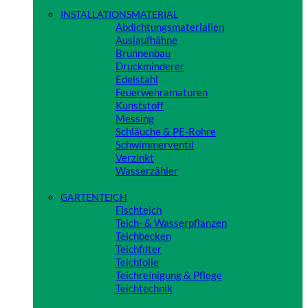
Close
INSTALLATIONSMATERIAL
Abdichtungsmaterialien
Auslaufhähne
Brunnenbau
Druckminderer
Edelstahl
Feuerwehramaturen
Kunststoff
Messing
Schläuche & PE-Rohre
Schwimmerventil
Verzinkt
Wasserzähler
Close
GARTENTEICH
Fischteich
Teich- & Wasserpflanzen
Teichbecken
Teichfilter
Teichfolie
Teichreinigung & Pflege
Teichtechnik
Close