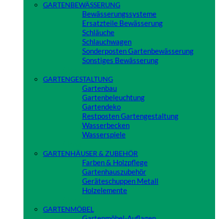
GARTENBEWÄSSERUNG
Bewässerungssysteme
Ersatzteile Bewässerung
Schläuche
Schlauchwagen
Sonderposten Gartenbewässerung
Sonstiges Bewässerung
Close
GARTENGESTALTUNG
Gartenbau
Gartenbeleuchtung
Gartendeko
Restposten Gartengestaltung
Wasserbecken
Wasserspiele
Close
GARTENHÄUSER & ZUBEHÖR
Farben & Holzpflege
Gartenhauszubehör
Geräteschuppen Metall
Holzelemente
Close
GARTENMÖBEL
Gartenmöbel-Auflagen