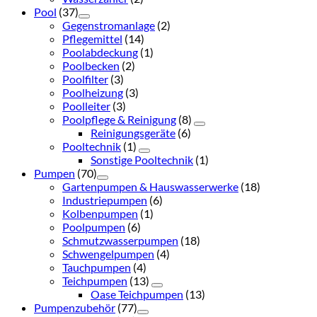
Pool
(37)
Gegenstromanlage
(2)
Pflegemittel
(14)
Poolabdeckung
(1)
Poolbecken
(2)
Poolfilter
(3)
Poolheizung
(3)
Poolleiter
(3)
Poolpflege & Reinigung
(8)
Reinigungsgeräte
(6)
Pooltechnik
(1)
Sonstige Pooltechnik
(1)
Pumpen
(70)
Gartenpumpen & Hauswasserwerke
(18)
Industriepumpen
(6)
Kolbenpumpen
(1)
Poolpumpen
(6)
Schmutzwasserpumpen
(18)
Schwengelpumpen
(4)
Tauchpumpen
(4)
Teichpumpen
(13)
Oase Teichpumpen
(13)
Pumpenzubehör
(77)