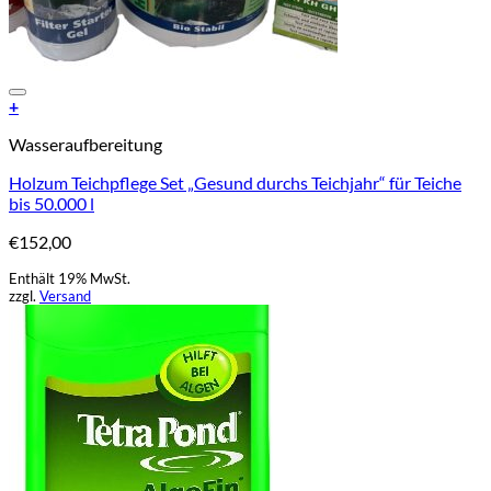
Add to Wishlist
+
Wasseraufbereitung
Holzum Teichpflege Set „Gesund durchs Teichjahr“ für Teiche
bis 50.000 l
€
152,00
Enthält 19% MwSt.
zzgl.
Versand