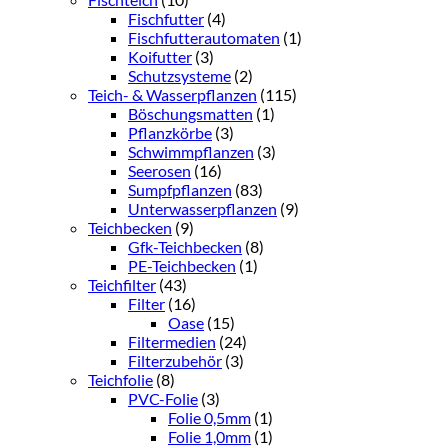
Fischfutter
(4)
Fischfutterautomaten
(1)
Koifutter
(3)
Schutzsysteme
(2)
Teich- & Wasserpflanzen
(115)
Böschungsmatten
(1)
Pflanzkörbe
(3)
Schwimmpflanzen
(3)
Seerosen
(16)
Sumpfpflanzen
(83)
Unterwasserpflanzen
(9)
Teichbecken
(9)
Gfk-Teichbecken
(8)
PE-Teichbecken
(1)
Teichfilter
(43)
Filter
(16)
Oase
(15)
Filtermedien
(24)
Filterzubehör
(3)
Teichfolie
(8)
PVC-Folie
(3)
Folie 0,5mm
(1)
Folie 1,0mm
(1)