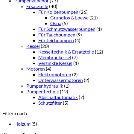
Pumpenzubehör
(77)
Ersatzteile
(40)
Für Kolbenpumpen
(26)
Grundfos & Loewe
(21)
Osna
(5)
Für Schmutzwasserpumpen
(1)
Für Tauchpumpen
(9)
Für Teichpumpen
(4)
Kessel
(20)
Kesseltechnik & Ersatzteile
(12)
Membrankessel
(7)
Verzinkte Kessel
(1)
Motoren
(4)
Elektromotoren
(2)
Unterwassermotoren
(2)
Pumpenhydraulik
(1)
Pumpentechnik
(12)
Abschaltautomatik
(7)
Schutzfilter
(5)
Filtern nach
Holzum
(5)