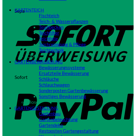
Close
GARTENTEICH
Sepa
Fischteich
Teich- & Wasserpflanzen
Teichbecken
Teichfilter
Teichfolie
Teichreinigung & Pflege
Teichtechnik
Close
GARTENBEWÄSSERUNG
Bewässerungssysteme
Ersatzteile Bewässerung
Sofort
Schläuche
Schlauchwagen
Sonderposten Gartenbewässerung
Sonstiges Bewässerung
Close
GARTENGESTALTUNG
Gartenbau
Gartenbeleuchtung
Gartendeko
Restposten Gartengestaltung