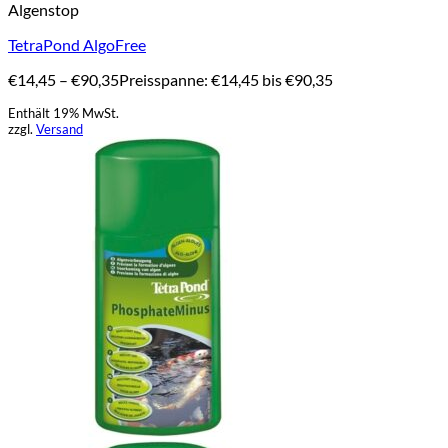
Algenstop
TetraPond AlgoFree
€
14,45
–
€
90,35
Preisspanne: €14,45 bis €90,35
Enthält 19% MwSt.
zzgl.
Versand