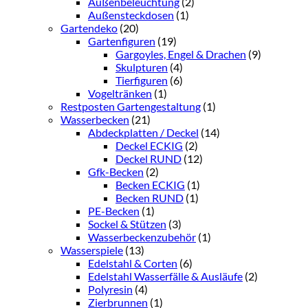
Außenbeleuchtung
(2)
Außensteckdosen
(1)
Gartendeko
(20)
Gartenfiguren
(19)
Gargoyles, Engel & Drachen
(9)
Skulpturen
(4)
Tierfiguren
(6)
Vogeltränken
(1)
Restposten Gartengestaltung
(1)
Wasserbecken
(21)
Abdeckplatten / Deckel
(14)
Deckel ECKIG
(2)
Deckel RUND
(12)
Gfk-Becken
(2)
Becken ECKIG
(1)
Becken RUND
(1)
PE-Becken
(1)
Sockel & Stützen
(3)
Wasserbeckenzubehör
(1)
Wasserspiele
(13)
Edelstahl & Corten
(6)
Edelstahl Wasserfälle & Ausläufe
(2)
Polyresin
(4)
Zierbrunnen
(1)