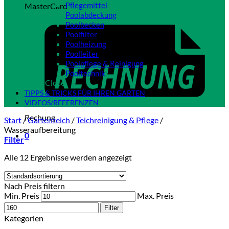
Pflegemittel
MasterCard
Poolabdeckung
Poolbecken
Poolfilter
Poolheizung
Poolleiter
Poolpflege & Reinigung
Pooltechnik
Close
TIPPS & TRICKS FÜR IHREN GARTEN
VIDEOS/REFERENZEN
Rechung
Start
/
Gartenteich
/
Teichreinigung & Pflege
/
Wasseraufbereitung
0
Filter
Alle 12 Ergebnisse werden angezeigt
Nach Preis filtern
Min. Preis
Max. Preis
Filter
Kategorien