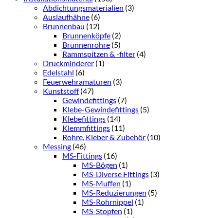
Abdichtungsmaterialien
(3)
Auslaufhähne
(6)
Brunnenbau
(12)
Brunnenköpfe
(2)
Brunnenrohre
(5)
Rammspitzen & -filter
(4)
Druckminderer
(1)
Edelstahl
(6)
Feuerwehramaturen
(3)
Kunststoff
(47)
Gewindefittings
(7)
Klebe-Gewindefittings
(5)
Klebefittings
(14)
Klemmfittings
(11)
Rohre, Kleber & Zubehör
(10)
Messing
(46)
MS-Fittings
(16)
MS-Bögen
(1)
MS-Diverse Fittings
(3)
MS-Muffen
(1)
MS-Reduzierungen
(5)
MS-Rohrnippel
(1)
MS-Stopfen
(1)