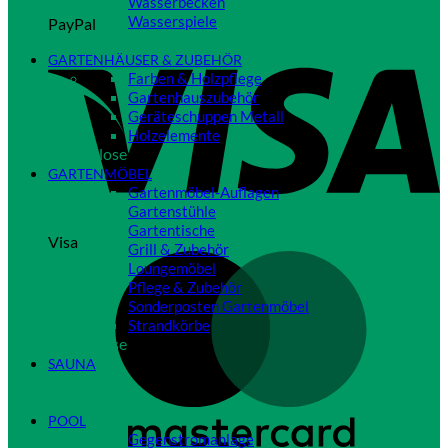
Wasserbecken
Wasserspiele
PayPal
Close
GARTENHÄUSER & ZUBEHÖR
Farben & Holzpflege
Gartenhauszubehör
Geräteschuppen Metall
Holzelemente
Close
GARTENMÖBEL
Gartenmöbel-Auflagen
Gartenstühle
Gartentische
Visa
Grill & Zubehör
Loungemöbel
Pflege & Zubehör
Sonderposten Gartenmöbel
Strandkörbe
Close
SAUNA
Close
POOL
Gegenstromanlage