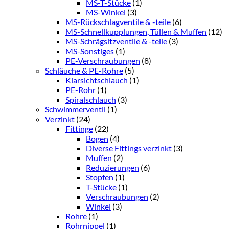
MS-T-Stücke
(1)
MS-Winkel
(3)
MS-Rückschlagventile & -teile
(6)
MS-Schnellkupplungen, Tüllen & Muffen
(12)
MS-Schrägsitzventile & -teile
(3)
MS-Sonstiges
(1)
PE-Verschraubungen
(8)
Schläuche & PE-Rohre
(5)
Klarsichtschlauch
(1)
PE-Rohr
(1)
Spiralschlauch
(3)
Schwimmerventil
(1)
Verzinkt
(24)
Fittinge
(22)
Bogen
(4)
Diverse Fittings verzinkt
(3)
Muffen
(2)
Reduzierungen
(6)
Stopfen
(1)
T-Stücke
(1)
Verschraubungen
(2)
Winkel
(3)
Rohre
(1)
Rohrnippel
(1)