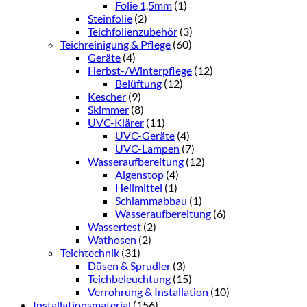
Folie 1,5mm
(1)
Steinfolie
(2)
Teichfolienzubehör
(3)
Teichreinigung & Pflege
(60)
Geräte
(4)
Herbst-/Winterpflege
(12)
Belüftung
(12)
Kescher
(9)
Skimmer
(8)
UVC-Klärer
(11)
UVC-Geräte
(4)
UVC-Lampen
(7)
Wasseraufbereitung
(12)
Algenstop
(4)
Heilmittel
(1)
Schlammabbau
(1)
Wasseraufbereitung
(6)
Wassertest
(2)
Wathosen
(2)
Teichtechnik
(31)
Düsen & Sprudler
(3)
Teichbeleuchtung
(15)
Verrohrung & Installation
(10)
Installationsmaterial
(156)