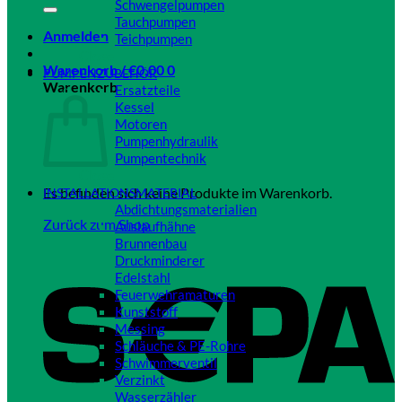
Schwengelpumpen
Tauchpumpen
Anmelden
Teichpumpen
Close
Warenkorb /
€
0,00
0
PUMPENZUBEHÖR
Warenkorb
Ersatzteile
Kessel
Motoren
Pumpenhydraulik
Pumpentechnik
Close
Es befinden sich keine Produkte im Warenkorb.
INSTALLATIONSMATERIAL
Abdichtungsmaterialien
Zurück zum Shop
Auslaufhähne
Brunnenbau
Druckminderer
Edelstahl
Feuerwehramaturen
Kunststoff
Messing
Schläuche & PE-Rohre
Schwimmerventil
Verzinkt
Wasserzähler