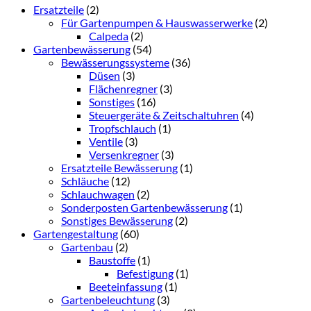
Ersatzteile
(2)
Für Gartenpumpen & Hauswasserwerke
(2)
Calpeda
(2)
Gartenbewässerung
(54)
Bewässerungssysteme
(36)
Düsen
(3)
Flächenregner
(3)
Sonstiges
(16)
Steuergeräte & Zeitschaltuhren
(4)
Tropfschlauch
(1)
Ventile
(3)
Versenkregner
(3)
Ersatzteile Bewässerung
(1)
Schläuche
(12)
Schlauchwagen
(2)
Sonderposten Gartenbewässerung
(1)
Sonstiges Bewässerung
(2)
Gartengestaltung
(60)
Gartenbau
(2)
Baustoffe
(1)
Befestigung
(1)
Beeteinfassung
(1)
Gartenbeleuchtung
(3)