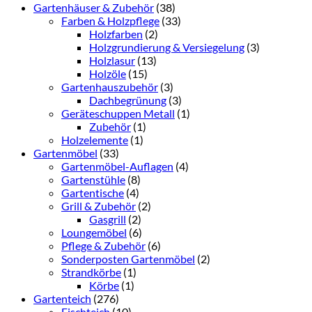
Gartenhäuser & Zubehör
(38)
Farben & Holzpflege
(33)
Holzfarben
(2)
Holzgrundierung & Versiegelung
(3)
Holzlasur
(13)
Holzöle
(15)
Gartenhauszubehör
(3)
Dachbegrünung
(3)
Geräteschuppen Metall
(1)
Zubehör
(1)
Holzelemente
(1)
Gartenmöbel
(33)
Gartenmöbel-Auflagen
(4)
Gartenstühle
(8)
Gartentische
(4)
Grill & Zubehör
(2)
Gasgrill
(2)
Loungemöbel
(6)
Pflege & Zubehör
(6)
Sonderposten Gartenmöbel
(2)
Strandkörbe
(1)
Körbe
(1)
Gartenteich
(276)
Fischteich
(10)