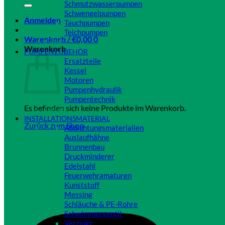
Schmutzwasserpumpen
Schwengelpumpen
Anmelden
Tauchpumpen
Teichpumpen
Warenkorb /
€
0,00
0
Close
Warenkorb
PUMPENZUBEHÖR
Ersatzteile
Kessel
Motoren
Pumpenhydraulik
Pumpentechnik
Es befinden sich keine Produkte im Warenkorb.
Close
INSTALLATIONSMATERIAL
Zurück zum Shop
Abdichtungsmaterialien
Auslaufhähne
Brunnenbau
Druckminderer
Edelstahl
Feuerwehramaturen
Kunststoff
Messing
Schläuche & PE-Rohre
Schwimmerventil
Verzinkt