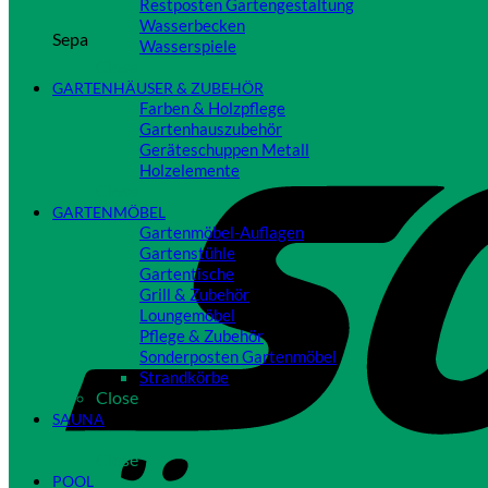
Restposten Gartengestaltung
Wasserbecken
Sepa
Wasserspiele
Close
GARTENHÄUSER & ZUBEHÖR
Farben & Holzpflege
Gartenhauszubehör
Geräteschuppen Metall
Holzelemente
Close
GARTENMÖBEL
Gartenmöbel-Auflagen
Gartenstühle
Gartentische
Grill & Zubehör
Loungemöbel
Pflege & Zubehör
Sonderposten Gartenmöbel
Strandkörbe
Close
SAUNA
Close
POOL