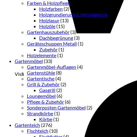
Farben & Holzpflege
(33)
Holzfarben
(2)
Holzgrundierung & Versiegelung
(3)
Holzlasur
(13)
Holzöle
(15)
Gartenhauszubehör
(3)
Dachbegrünung
(3)
Geräteschuppen Metall
(1)
Zubehör
(1)
Holzelemente
(1)
Gartenmöbel
(33)
Gartenmöbel-Auflagen
(4)
Gartenstühle
(8)
Visa
Gartentische
(4)
Grill & Zubehör
(2)
Gasgrill
(2)
Loungemöbel
(6)
Pflege & Zubehör
(6)
Sonderposten Gartenmöbel
(2)
Strandkörbe
(1)
Körbe
(1)
Gartenteich
(276)
Fischteich
(10)
Fischfutter
(4)