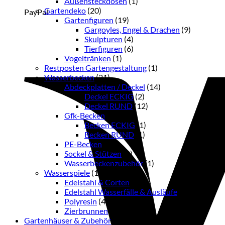
Außensteckdosen
(1)
Gartendeko
(20)
PayPal
Gartenfiguren
(19)
Gargoyles, Engel & Drachen
(9)
Skulpturen
(4)
Tierfiguren
(6)
Vogeltränken
(1)
Restposten Gartengestaltung
(1)
Wasserbecken
(21)
Abdeckplatten / Deckel
(14)
Deckel ECKIG
(2)
Deckel RUND
(12)
Gfk-Becken
(2)
Becken ECKIG
(1)
Becken RUND
(1)
PE-Becken
(1)
Sockel & Stützen
(3)
Wasserbeckenzubehör
(1)
Wasserspiele
(13)
Edelstahl & Corten
(6)
Edelstahl Wasserfälle & Ausläufe
(2)
Polyresin
(4)
Zierbrunnen
(1)
Gartenhäuser & Zubehör
(38)