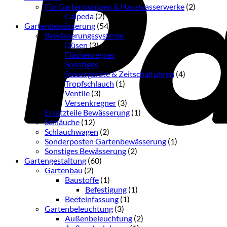
Für Gartenpumpen & Hauswasserwerke
(2)
Calpeda
(2)
Gartenbewässerung
(54)
Bewässerungssysteme
(36)
Düsen
(3)
Flächenregner
(3)
Sonstiges
(16)
Steuergeräte & Zeitschaltuhren
(4)
Tropfschlauch
(1)
Ventile
(3)
Versenkregner
(3)
Ersatzteile Bewässerung
(1)
Schläuche
(12)
Schlauchwagen
(2)
Sonderposten Gartenbewässerung
(1)
Sonstiges Bewässerung
(2)
Gartengestaltung
(60)
Gartenbau
(2)
Baustoffe
(1)
Befestigung
(1)
Beeteinfassung
(1)
Gartenbeleuchtung
(3)
Außenbeleuchtung
(2)