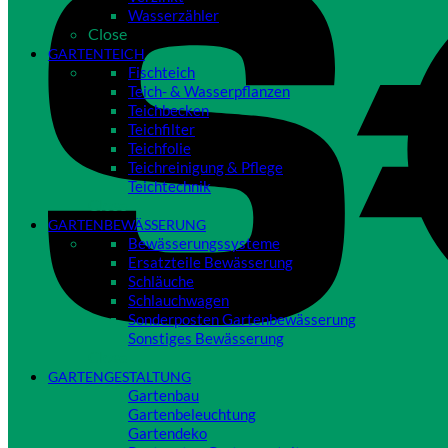
Wasserzähler
Close
GARTENTEICH
Fischteich
Teich- & Wasserpflanzen
Teichbecken
Teichfilter
Teichfolie
Teichreinigung & Pflege
Teichtechnik
Close
GARTENBEWÄSSERUNG
Bewässerungssysteme
Ersatzteile Bewässerung
Schläuche
Schlauchwagen
Sonderposten Gartenbewässerung
Sonstiges Bewässerung
Close
GARTENGESTALTUNG
Gartenbau
Gartenbeleuchtung
Gartendeko