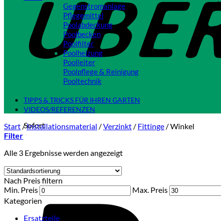
Gegenstromanlage
Pflegemittel
Poolabdeckung
Poolbecken
Poolfilter
Poolheizung
Poolleiter
Poolpflege & Reinigung
Pooltechnik
Close
TIPPS & TRICKS FÜR IHREN GARTEN
VIDEOS/REFERENZEN
Sofort
Start
/
Installationsmaterial
/
Verzinkt
/
Fittinge
/
Winkel
Filter
Alle 3 Ergebnisse werden angezeigt
Nach Preis filtern
Min. Preis
Max. Preis
Kategorien
Ersatzteile
(2)