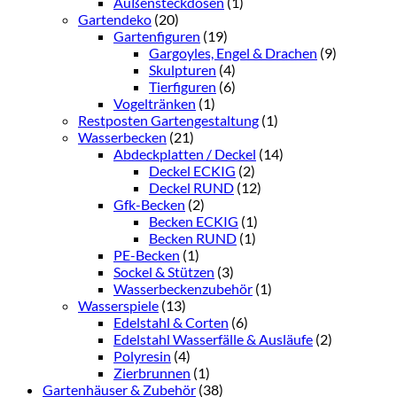
Außensteckdosen
(1)
Gartendeko
(20)
Gartenfiguren
(19)
Gargoyles, Engel & Drachen
(9)
Skulpturen
(4)
Tierfiguren
(6)
Vogeltränken
(1)
Restposten Gartengestaltung
(1)
Wasserbecken
(21)
Abdeckplatten / Deckel
(14)
Deckel ECKIG
(2)
Deckel RUND
(12)
Gfk-Becken
(2)
Becken ECKIG
(1)
Becken RUND
(1)
PE-Becken
(1)
Sockel & Stützen
(3)
Wasserbeckenzubehör
(1)
Wasserspiele
(13)
Edelstahl & Corten
(6)
Edelstahl Wasserfälle & Ausläufe
(2)
Polyresin
(4)
Zierbrunnen
(1)
Gartenhäuser & Zubehör
(38)