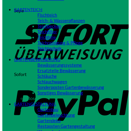
Close
GARTENTEICH
Sepa
Fischteich
Teich- & Wasserpflanzen
Teichbecken
Teichfilter
Teichfolie
Teichreinigung & Pflege
Teichtechnik
Close
GARTENBEWÄSSERUNG
Bewässerungssysteme
Ersatzteile Bewässerung
Sofort
Schläuche
Schlauchwagen
Sonderposten Gartenbewässerung
Sonstiges Bewässerung
Close
GARTENGESTALTUNG
Gartenbau
Gartenbeleuchtung
Gartendeko
Restposten Gartengestaltung