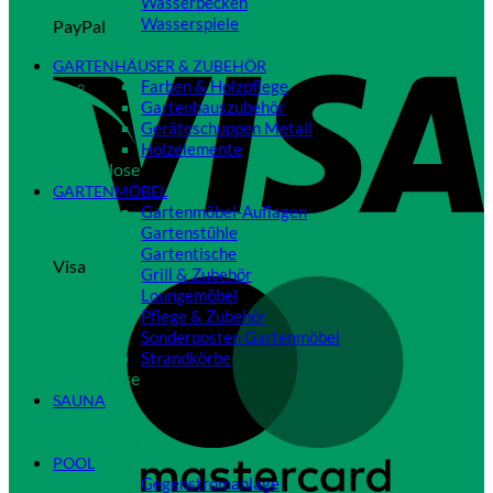
Wasserbecken
Wasserspiele
PayPal
Close
GARTENHÄUSER & ZUBEHÖR
Farben & Holzpflege
Gartenhauszubehör
Geräteschuppen Metall
Holzelemente
Close
GARTENMÖBEL
Gartenmöbel-Auflagen
Gartenstühle
Gartentische
Visa
Grill & Zubehör
Loungemöbel
Pflege & Zubehör
Sonderposten Gartenmöbel
Strandkörbe
Close
SAUNA
Close
POOL
Gegenstromanlage