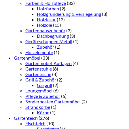
Farben & Holzpflege
(33)
Holzfarben
(2)
Holzgrundierung & Versiegelung
(3)
Holzlasur
(13)
Holzöle
(15)
Gartenhauszubehör
(3)
Dachbegrünung
(3)
Geräteschuppen Metall
(1)
Zubehör
(1)
Holzelemente
(1)
Gartenmöbel
(33)
Gartenmöbel-Auflagen
(4)
Gartenstühle
(8)
Gartentische
(4)
Grill & Zubehör
(2)
Gasgrill
(2)
Loungemöbel
(6)
Pflege & Zubehör
(6)
Sonderposten Gartenmöbel
(2)
Strandkörbe
(1)
Körbe
(1)
Gartenteich
(276)
Fischteich
(10)
Fischfutter
(4)