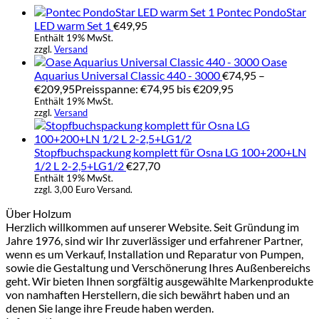
Pontec PondoStar
LED warm Set 1
€
49,95
Enthält 19% MwSt.
zzgl.
Versand
Oase
Aquarius Universal Classic 440 - 3000
€
74,95
–
€
209,95
Preisspanne: €74,95 bis €209,95
Enthält 19% MwSt.
zzgl.
Versand
Stopfbuchspackung komplett für Osna LG 100+200+LN
1/2 L 2-2,5+LG1/2
€
27,70
Enthält 19% MwSt.
zzgl. 3,00 Euro Versand.
Über Holzum
Herzlich willkommen auf unserer Website. Seit Gründung im
Jahre 1976, sind wir Ihr zuverlässiger und erfahrener Partner,
wenn es um Verkauf, Installation und Reparatur von Pumpen,
sowie die Gestaltung und Verschönerung Ihres Außenbereichs
geht. Wir bieten Ihnen sorgfältig ausgewählte Markenprodukte
von namhaften Herstellern, die sich bewährt haben und an
denen Sie lange ihre Freude haben werden.