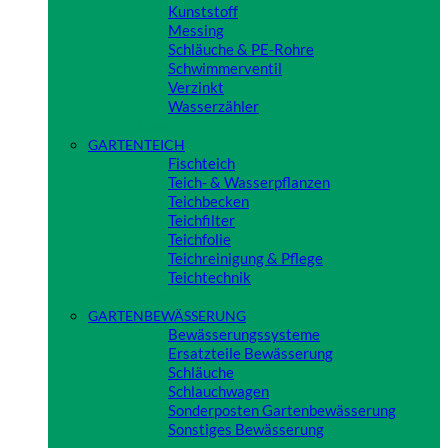
Kunststoff
Messing
Schläuche & PE-Rohre
Schwimmerventil
Verzinkt
Wasserzähler
Close
GARTENTEICH
Fischteich
Teich- & Wasserpflanzen
Teichbecken
Teichfilter
Teichfolie
Teichreinigung & Pflege
Teichtechnik
Close
GARTENBEWÄSSERUNG
Bewässerungssysteme
Ersatzteile Bewässerung
Schläuche
Schlauchwagen
Sonderposten Gartenbewässerung
Sonstiges Bewässerung
Close