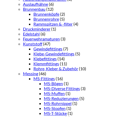
Auslaufhähne
(6)
Brunnenbau
(12)
Brunnenköpfe
(2)
Brunnenrohre
(5)
Rammspitzen & -filter
(4)
Druckminderer
(1)
Edelstahl
(6)
Feuerwehramaturen
(3)
Kunststoff
(47)
Gewindefittings
(7)
Klebe-Gewindefittings
(5)
Klebefittings
(14)
Klemmfittings
(11)
Rohre, Kleber & Zubehör
(10)
Messing
(46)
MS-Fittings
(16)
MS-Bögen
(1)
MS-Diverse Fittings
(3)
MS-Muffen
(1)
MS-Reduzierungen
(5)
MS-Rohrnippel
(1)
MS-Stopfen
(1)
MS-T-Stücke
(1)