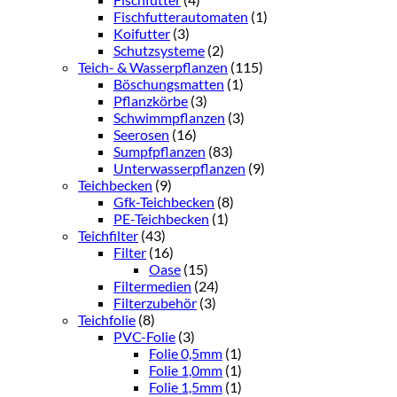
Fischfutterautomaten
(1)
Koifutter
(3)
Schutzsysteme
(2)
Teich- & Wasserpflanzen
(115)
Böschungsmatten
(1)
Pflanzkörbe
(3)
Schwimmpflanzen
(3)
Seerosen
(16)
Sumpfpflanzen
(83)
Unterwasserpflanzen
(9)
Teichbecken
(9)
Gfk-Teichbecken
(8)
PE-Teichbecken
(1)
Teichfilter
(43)
Filter
(16)
Oase
(15)
Filtermedien
(24)
Filterzubehör
(3)
Teichfolie
(8)
PVC-Folie
(3)
Folie 0,5mm
(1)
Folie 1,0mm
(1)
Folie 1,5mm
(1)