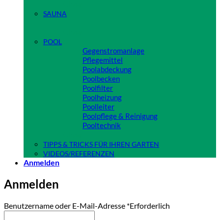
Close
SAUNA
Close
POOL
Gegenstromanlage
Pflegemittel
Poolabdeckung
Poolbecken
Poolfilter
Poolheizung
Poolleiter
Poolpflege & Reinigung
Pooltechnik
Close
TIPPS & TRICKS FÜR IHREN GARTEN
VIDEOS/REFERENZEN
Anmelden
Anmelden
Benutzername oder E-Mail-Adresse
*
Erforderlich