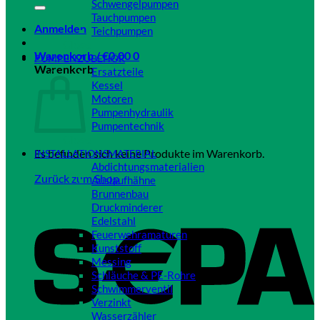
Schwengelpumpen
Tauchpumpen
Anmelden
Teichpumpen
Close
Warenkorb /
€
0,00
0
PUMPENZUBEHÖR
Warenkorb
Ersatzteile
Kessel
Motoren
Pumpenhydraulik
Pumpentechnik
Close
Es befinden sich keine Produkte im Warenkorb.
INSTALLATIONSMATERIAL
Abdichtungsmaterialien
Zurück zum Shop
Auslaufhähne
Brunnenbau
Druckminderer
Edelstahl
Feuerwehramaturen
Kunststoff
Messing
Schläuche & PE-Rohre
Schwimmerventil
Verzinkt
Wasserzähler