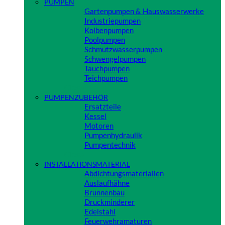
PUMPEN
Gartenpumpen & Hauswasserwerke
Industriepumpen
Kolbenpumpen
Poolpumpen
Schmutzwasserpumpen
Schwengelpumpen
Tauchpumpen
Teichpumpen
Close
PUMPENZUBEHÖR
Ersatzteile
Kessel
Motoren
Pumpenhydraulik
Pumpentechnik
Close
INSTALLATIONSMATERIAL
Abdichtungsmaterialien
Auslaufhähne
Brunnenbau
Druckminderer
Edelstahl
Feuerwehramaturen