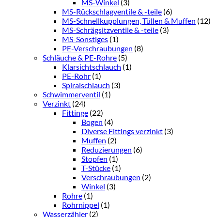
MS-Winkel
(3)
MS-Rückschlagventile & -teile
(6)
MS-Schnellkupplungen, Tüllen & Muffen
(12)
MS-Schrägsitzventile & -teile
(3)
MS-Sonstiges
(1)
PE-Verschraubungen
(8)
Schläuche & PE-Rohre
(5)
Klarsichtschlauch
(1)
PE-Rohr
(1)
Spiralschlauch
(3)
Schwimmerventil
(1)
Verzinkt
(24)
Fittinge
(22)
Bogen
(4)
Diverse Fittings verzinkt
(3)
Muffen
(2)
Reduzierungen
(6)
Stopfen
(1)
T-Stücke
(1)
Verschraubungen
(2)
Winkel
(3)
Rohre
(1)
Rohrnippel
(1)
Wasserzähler
(2)