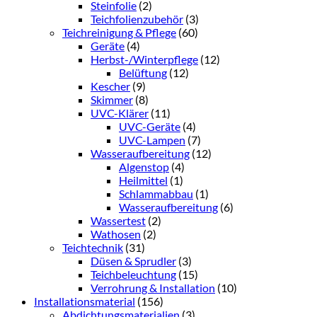
Steinfolie
(2)
Teichfolienzubehör
(3)
Teichreinigung & Pflege
(60)
Geräte
(4)
Herbst-/Winterpflege
(12)
Belüftung
(12)
Kescher
(9)
Skimmer
(8)
UVC-Klärer
(11)
UVC-Geräte
(4)
UVC-Lampen
(7)
Wasseraufbereitung
(12)
Algenstop
(4)
Heilmittel
(1)
Schlammabbau
(1)
Wasseraufbereitung
(6)
Wassertest
(2)
Wathosen
(2)
Teichtechnik
(31)
Düsen & Sprudler
(3)
Teichbeleuchtung
(15)
Verrohrung & Installation
(10)
Installationsmaterial
(156)
Abdichtungsmaterialien
(3)