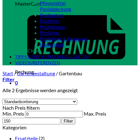
Pflegemittel
MasterCard
Poolabdeckung
Poolbecken
Poolfilter
Poolheizung
Poolleiter
Poolpflege & Reinigung
Pooltechnik
Close
TIPPS & TRICKS FÜR IHREN GARTEN
VIDEOS/REFERENZEN
Rechung
Start
/
Gartengestaltung
/
Gartenbau
Filter
0
Alle 2 Ergebnisse werden angezeigt
Nach Preis filtern
Min. Preis
Max. Preis
Filter
Kategorien
Ersatzteile
(2)