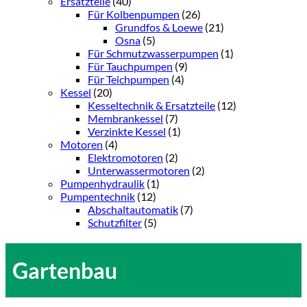
Ersatzteile
(40)
Für Kolbenpumpen
(26)
Grundfos & Loewe
(21)
Osna
(5)
Für Schmutzwasserpumpen
(1)
Für Tauchpumpen
(9)
Für Teichpumpen
(4)
Kessel
(20)
Kesseltechnik & Ersatzteile
(12)
Membrankessel
(7)
Verzinkte Kessel
(1)
Motoren
(4)
Elektromotoren
(2)
Unterwassermotoren
(2)
Pumpenhydraulik
(1)
Pumpentechnik
(12)
Abschaltautomatik
(7)
Schutzfilter
(5)
Gartenbau