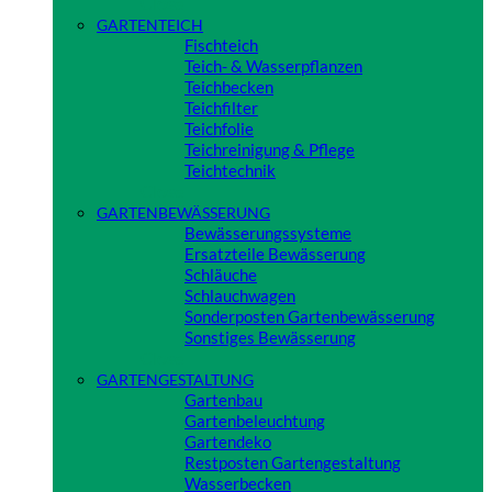
Close
GARTENTEICH
Fischteich
Teich- & Wasserpflanzen
Teichbecken
Teichfilter
Teichfolie
Teichreinigung & Pflege
Teichtechnik
Close
GARTENBEWÄSSERUNG
Bewässerungssysteme
Ersatzteile Bewässerung
Schläuche
Schlauchwagen
Sonderposten Gartenbewässerung
Sonstiges Bewässerung
Close
GARTENGESTALTUNG
Gartenbau
Gartenbeleuchtung
Gartendeko
Restposten Gartengestaltung
Wasserbecken