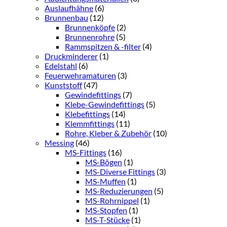
Auslaufhähne
(6)
Brunnenbau
(12)
Brunnenköpfe
(2)
Brunnenrohre
(5)
Rammspitzen & -filter
(4)
Druckminderer
(1)
Edelstahl
(6)
Feuerwehramaturen
(3)
Kunststoff
(47)
Gewindefittings
(7)
Klebe-Gewindefittings
(5)
Klebefittings
(14)
Klemmfittings
(11)
Rohre, Kleber & Zubehör
(10)
Messing
(46)
MS-Fittings
(16)
MS-Bögen
(1)
MS-Diverse Fittings
(3)
MS-Muffen
(1)
MS-Reduzierungen
(5)
MS-Rohrnippel
(1)
MS-Stopfen
(1)
MS-T-Stücke
(1)