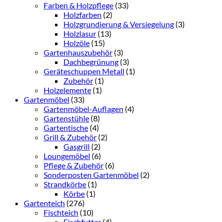
Farben & Holzpflege
(33)
Holzfarben
(2)
Holzgrundierung & Versiegelung
(3)
Holzlasur
(13)
Holzöle
(15)
Gartenhauszubehör
(3)
Dachbegrünung
(3)
Geräteschuppen Metall
(1)
Zubehör
(1)
Holzelemente
(1)
Gartenmöbel
(33)
Gartenmöbel-Auflagen
(4)
Gartenstühle
(8)
Gartentische
(4)
Grill & Zubehör
(2)
Gasgrill
(2)
Loungemöbel
(6)
Pflege & Zubehör
(6)
Sonderposten Gartenmöbel
(2)
Strandkörbe
(1)
Körbe
(1)
Gartenteich
(276)
Fischteich
(10)
Fischfutter
(4)