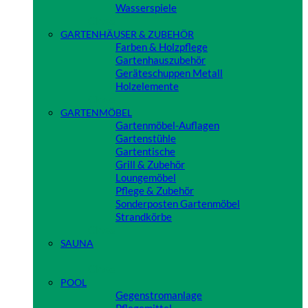
Wasserspiele
Close
GARTENHÄUSER & ZUBEHÖR
Farben & Holzpflege
Gartenhauszubehör
Geräteschuppen Metall
Holzelemente
Close
GARTENMÖBEL
Gartenmöbel-Auflagen
Gartenstühle
Gartentische
Grill & Zubehör
Loungemöbel
Pflege & Zubehör
Sonderposten Gartenmöbel
Strandkörbe
Close
SAUNA
Close
POOL
Gegenstromanlage