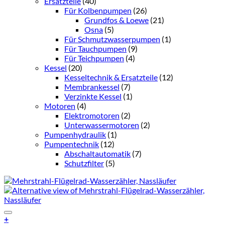
Ersatzteile
(40)
Für Kolbenpumpen
(26)
Grundfos & Loewe
(21)
Osna
(5)
Für Schmutzwasserpumpen
(1)
Für Tauchpumpen
(9)
Für Teichpumpen
(4)
Kessel
(20)
Kesseltechnik & Ersatzteile
(12)
Membrankessel
(7)
Verzinkte Kessel
(1)
Motoren
(4)
Elektromotoren
(2)
Unterwassermotoren
(2)
Pumpenhydraulik
(1)
Pumpentechnik
(12)
Abschaltautomatik
(7)
Schutzfilter
(5)
Add to Wishlist
+