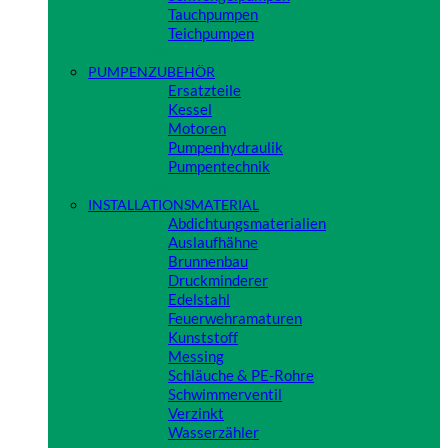
Tauchpumpen
Teichpumpen
Close
PUMPENZUBEHÖR
Ersatzteile
Kessel
Motoren
Pumpenhydraulik
Pumpentechnik
Close
INSTALLATIONSMATERIAL
Abdichtungsmaterialien
Auslaufhähne
Brunnenbau
Druckminderer
Edelstahl
Feuerwehramaturen
Kunststoff
Messing
Schläuche & PE-Rohre
Schwimmerventil
Verzinkt
Wasserzähler