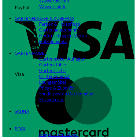
Wasserbecken
Wasserspiele
PayPal
Close
GARTENHÄUSER & ZUBEHÖR
Farben & Holzpflege
Gartenhauszubehör
Geräteschuppen Metall
Holzelemente
Close
GARTENMÖBEL
Gartenmöbel-Auflagen
Gartenstühle
Gartentische
Visa
Grill & Zubehör
Loungemöbel
Pflege & Zubehör
Sonderposten Gartenmöbel
Strandkörbe
Close
SAUNA
Close
POOL
Gegenstromanlage