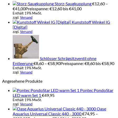
Storz-Saugkupplung
€
12,60
–
€
41,00
Preisspanne: €12,60 bis €41,00
Enthält 19% MwSt.
zzgl.
Versand
Kunststoff Winkel IG
[Digital]
zzgl.
Versand
Schlösser Schrägsitzventil ohne
Entleerung
€
8,60
–
€
58,90
Preisspanne: €8,60 bis €58,90
Enthält 19% MwSt.
zzgl.
Versand
Angesehene Produkte
Pontec PondoStar
LED warm Set 1
€
49,95
Enthält 19% MwSt.
zzgl.
Versand
Oase
Aquarius Universal Classic 440 - 3000
€
74,95
–