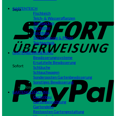
Close
GARTENTEICH
Sepa
Fischteich
Teich- & Wasserpflanzen
Teichbecken
Teichfilter
Teichfolie
Teichreinigung & Pflege
Teichtechnik
Close
GARTENBEWÄSSERUNG
Bewässerungssysteme
Ersatzteile Bewässerung
Sofort
Schläuche
Schlauchwagen
Sonderposten Gartenbewässerung
Sonstiges Bewässerung
Close
GARTENGESTALTUNG
Gartenbau
Gartenbeleuchtung
Gartendeko
Restposten Gartengestaltung