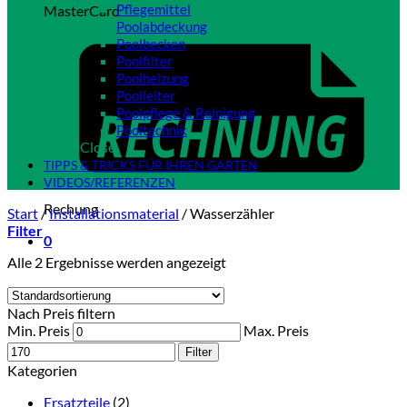
Pflegemittel
MasterCard
Poolabdeckung
Poolbecken
Poolfilter
Poolheizung
Poolleiter
Poolpflege & Reinigung
Pooltechnik
Close
TIPPS & TRICKS FÜR IHREN GARTEN
VIDEOS/REFERENZEN
Rechung
Start
/
Installationsmaterial
/
Wasserzähler
Filter
0
Alle 2 Ergebnisse werden angezeigt
Nach Preis filtern
Min. Preis
Max. Preis
Filter
Kategorien
Ersatzteile
(2)