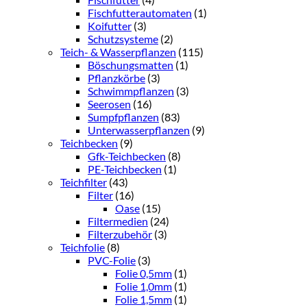
Fischfutterautomaten
(1)
Koifutter
(3)
Schutzsysteme
(2)
Teich- & Wasserpflanzen
(115)
Böschungsmatten
(1)
Pflanzkörbe
(3)
Schwimmpflanzen
(3)
Seerosen
(16)
Sumpfpflanzen
(83)
Unterwasserpflanzen
(9)
Teichbecken
(9)
Gfk-Teichbecken
(8)
PE-Teichbecken
(1)
Teichfilter
(43)
Filter
(16)
Oase
(15)
Filtermedien
(24)
Filterzubehör
(3)
Teichfolie
(8)
PVC-Folie
(3)
Folie 0,5mm
(1)
Folie 1,0mm
(1)
Folie 1,5mm
(1)