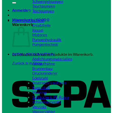
Schwengelpumpen
Tauchpumpen
Anmelden
Teichpumpen
Close
Warenkorb /
€
0,00
0
PUMPENZUBEHÖR
Warenkorb
Ersatzteile
Kessel
Motoren
Pumpenhydraulik
Pumpentechnik
Close
Es befinden sich keine Produkte im Warenkorb.
INSTALLATIONSMATERIAL
Abdichtungsmaterialien
Zurück zum Shop
Auslaufhähne
Brunnenbau
Druckminderer
Edelstahl
Feuerwehramaturen
Kunststoff
Messing
Schläuche & PE-Rohre
Schwimmerventil
Verzinkt
Wasserzähler