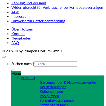
Zahlung und Versand
Widerrufsrecht für Verbraucher bei Fernabsatzverträgen
AGB
Impressum
Hinweise zur Batterieentsorgung
Über Holzum
Kontakt
Neuigkeiten
FAQ
© 2026 © by Pumpen Holzum GmbH
Suchen nach:
Menu
PUMPEN
Gartenpumpen & Hauswasserwerke
Industriepumpen
Kolbenpumpen
Poolpumpen
Schmutzwasserpumpen
Schwengelpumpen