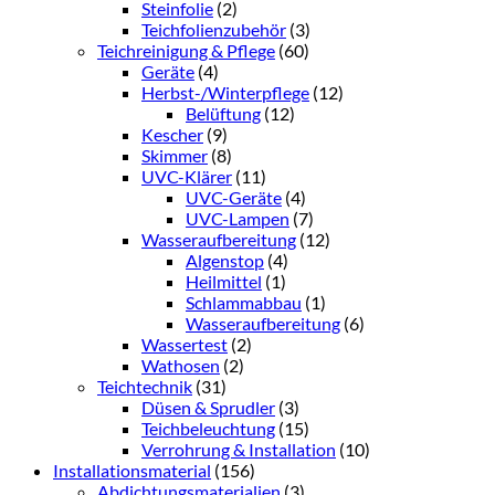
Steinfolie
(2)
Teichfolienzubehör
(3)
Teichreinigung & Pflege
(60)
Geräte
(4)
Herbst-/Winterpflege
(12)
Belüftung
(12)
Kescher
(9)
Skimmer
(8)
UVC-Klärer
(11)
UVC-Geräte
(4)
UVC-Lampen
(7)
Wasseraufbereitung
(12)
Algenstop
(4)
Heilmittel
(1)
Schlammabbau
(1)
Wasseraufbereitung
(6)
Wassertest
(2)
Wathosen
(2)
Teichtechnik
(31)
Düsen & Sprudler
(3)
Teichbeleuchtung
(15)
Verrohrung & Installation
(10)
Installationsmaterial
(156)
Abdichtungsmaterialien
(3)