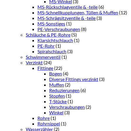
MS-Winkel
(3)
MS-Rückschlagventile & -teile
(6)
MS-Schnellkupplungen, Tüllen & Muffen
(12)
MS-Schrägsitzventile & -teile
(3)
MS-Sonstiges
(1)
PE-Verschraubungen
(8)
Schläuche & PE-Rohre
(5)
Klarsichtschlauch
(1)
PE-Rohr
(1)
Spiralschlauch
(3)
Schwimmerventil
(1)
Verzinkt
(24)
Fittinge
(22)
Bogen
(4)
Diverse Fittings verzinkt
(3)
Muffen
(2)
Reduzierungen
(6)
Stopfen
(1)
T-Stücke
(1)
Verschraubungen
(2)
Winkel
(3)
Rohre
(1)
Rohrnippel
(1)
Wasserzähler
(2)