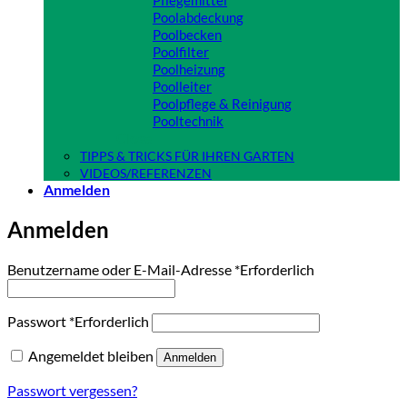
Pflegemittel
Poolabdeckung
Poolbecken
Poolfilter
Poolheizung
Poolleiter
Poolpflege & Reinigung
Pooltechnik
Close
TIPPS & TRICKS FÜR IHREN GARTEN
VIDEOS/REFERENZEN
Anmelden
Anmelden
Benutzername oder E-Mail-Adresse
*
Erforderlich
Passwort
*
Erforderlich
Angemeldet bleiben
Anmelden
Passwort vergessen?