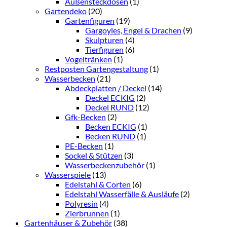
Außensteckdosen
(1)
Gartendeko
(20)
Gartenfiguren
(19)
Gargoyles, Engel & Drachen
(9)
Skulpturen
(4)
Tierfiguren
(6)
Vogeltränken
(1)
Restposten Gartengestaltung
(1)
Wasserbecken
(21)
Abdeckplatten / Deckel
(14)
Deckel ECKIG
(2)
Deckel RUND
(12)
Gfk-Becken
(2)
Becken ECKIG
(1)
Becken RUND
(1)
PE-Becken
(1)
Sockel & Stützen
(3)
Wasserbeckenzubehör
(1)
Wasserspiele
(13)
Edelstahl & Corten
(6)
Edelstahl Wasserfälle & Ausläufe
(2)
Polyresin
(4)
Zierbrunnen
(1)
Gartenhäuser & Zubehör
(38)