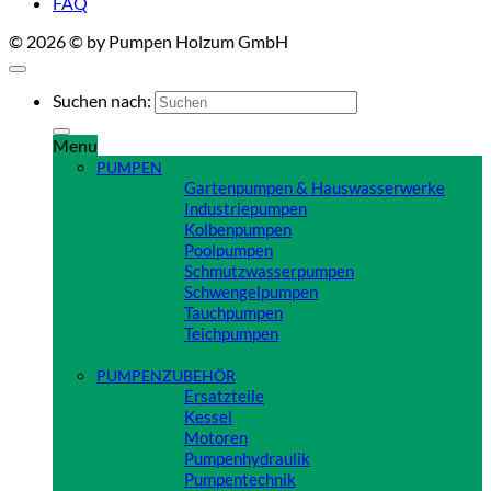
FAQ
© 2026 © by Pumpen Holzum GmbH
Suchen nach:
Menu
PUMPEN
Gartenpumpen & Hauswasserwerke
Industriepumpen
Kolbenpumpen
Poolpumpen
Schmutzwasserpumpen
Schwengelpumpen
Tauchpumpen
Teichpumpen
Close
PUMPENZUBEHÖR
Ersatzteile
Kessel
Motoren
Pumpenhydraulik
Pumpentechnik