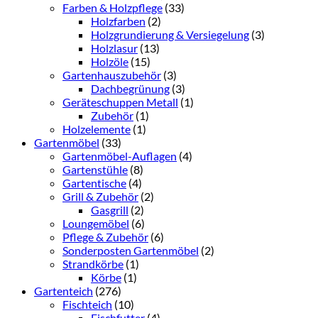
Farben & Holzpflege
(33)
Holzfarben
(2)
Holzgrundierung & Versiegelung
(3)
Holzlasur
(13)
Holzöle
(15)
Gartenhauszubehör
(3)
Dachbegrünung
(3)
Geräteschuppen Metall
(1)
Zubehör
(1)
Holzelemente
(1)
Gartenmöbel
(33)
Gartenmöbel-Auflagen
(4)
Gartenstühle
(8)
Gartentische
(4)
Grill & Zubehör
(2)
Gasgrill
(2)
Loungemöbel
(6)
Pflege & Zubehör
(6)
Sonderposten Gartenmöbel
(2)
Strandkörbe
(1)
Körbe
(1)
Gartenteich
(276)
Fischteich
(10)
Fischfutter
(4)