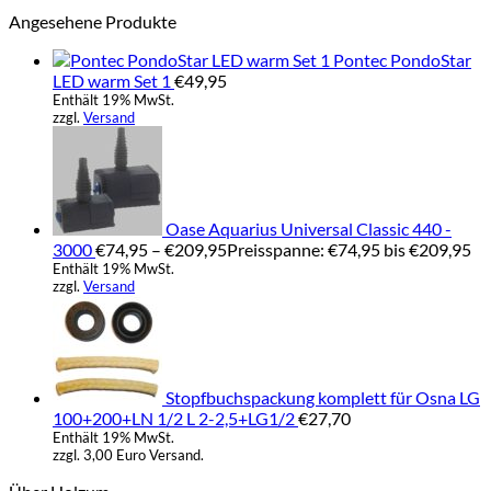
Angesehene Produkte
Pontec PondoStar
LED warm Set 1
€
49,95
Enthält 19% MwSt.
zzgl.
Versand
Oase Aquarius Universal Classic 440 -
3000
€
74,95
–
€
209,95
Preisspanne: €74,95 bis €209,95
Enthält 19% MwSt.
zzgl.
Versand
Stopfbuchspackung komplett für Osna LG
100+200+LN 1/2 L 2-2,5+LG1/2
€
27,70
Enthält 19% MwSt.
zzgl. 3,00 Euro Versand.