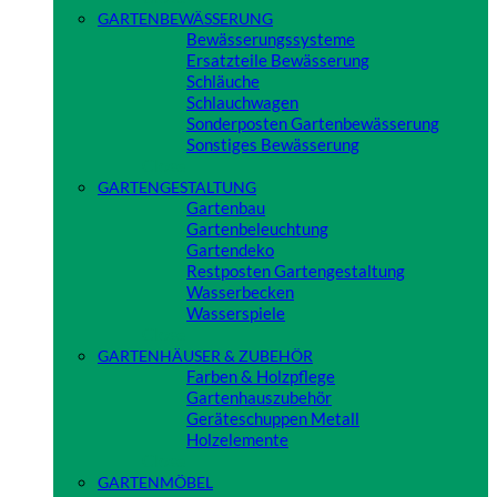
GARTENBEWÄSSERUNG
Bewässerungssysteme
Ersatzteile Bewässerung
Schläuche
Schlauchwagen
Sonderposten Gartenbewässerung
Sonstiges Bewässerung
Close
GARTENGESTALTUNG
Gartenbau
Gartenbeleuchtung
Gartendeko
Restposten Gartengestaltung
Wasserbecken
Wasserspiele
Close
GARTENHÄUSER & ZUBEHÖR
Farben & Holzpflege
Gartenhauszubehör
Geräteschuppen Metall
Holzelemente
Close
GARTENMÖBEL