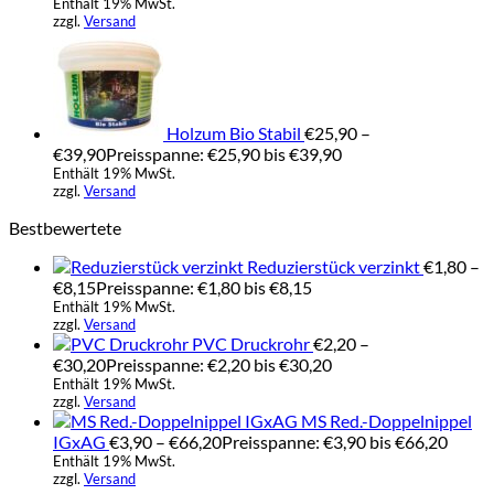
Enthält 19% MwSt.
zzgl.
Versand
Holzum Bio Stabil
€
25,90
–
€
39,90
Preisspanne: €25,90 bis €39,90
Enthält 19% MwSt.
zzgl.
Versand
Bestbewertete
Reduzierstück verzinkt
€
1,80
–
€
8,15
Preisspanne: €1,80 bis €8,15
Enthält 19% MwSt.
zzgl.
Versand
PVC Druckrohr
€
2,20
–
€
30,20
Preisspanne: €2,20 bis €30,20
Enthält 19% MwSt.
zzgl.
Versand
MS Red.-Doppelnippel
IGxAG
€
3,90
–
€
66,20
Preisspanne: €3,90 bis €66,20
Enthält 19% MwSt.
zzgl.
Versand