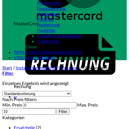
Pflegemittel
Poolabdeckung
Poolbecken
Poolfilter
MasterCard
Poolheizung
Poolleiter
Poolpflege & Reinigung
Pooltechnik
Close
TIPPS & TRICKS FÜR IHREN GARTEN
VIDEOS/REFERENZEN
Start
/
Installationsmaterial
/
Messing
/
MS-Sonstiges
Filter
Einzelnes Ergebnis wird angezeigt
Rechung
0
Nach Preis filtern
Min. Preis
Max. Preis
Filter
Kategorien
Ersatzteile
(2)