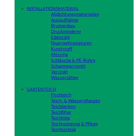
Close
INSTALLATIONSMATERIAL
Abdichtungsmaterialien
Auslaufhähne
Brunnenbau
Druckminderer
Edelstahl
Feuerwehramaturen
Kunststoff
Messing
Schläuche & PE-Rohre
Schwimmerventil
Verzinkt
Wasserzähler
Close
GARTENTEICH
Fischteich
Teich- & Wasserpflanzen
Teichbecken
Teichfilter
Teichfolie
Teichreinigung & Pflege
Teichtechnik
Close