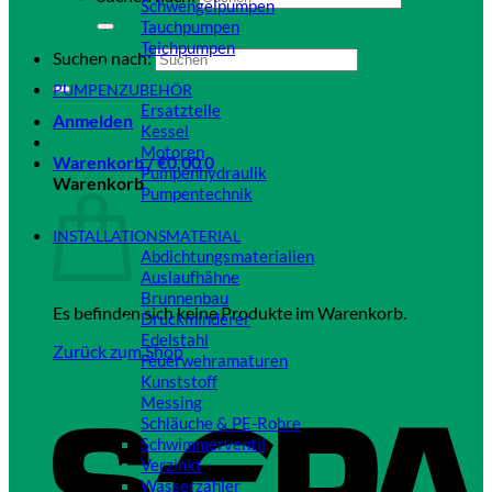
Schwengelpumpen
Tauchpumpen
Teichpumpen
Suchen nach:
Close
PUMPENZUBEHÖR
Ersatzteile
Anmelden
Kessel
Motoren
Warenkorb /
€
0,00
0
Pumpenhydraulik
Warenkorb
Pumpentechnik
Close
INSTALLATIONSMATERIAL
Abdichtungsmaterialien
Auslaufhähne
Brunnenbau
Es befinden sich keine Produkte im Warenkorb.
Druckminderer
Edelstahl
Zurück zum Shop
Feuerwehramaturen
Kunststoff
Messing
Schläuche & PE-Rohre
Schwimmerventil
Verzinkt
Wasserzähler