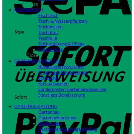
Close
GARTENTEICH
Fischteich
Teich- & Wasserpflanzen
Teichbecken
Sepa
Teichfilter
Teichfolie
Teichreinigung & Pflege
Teichtechnik
Close
GARTENBEWÄSSERUNG
Bewässerungssysteme
Ersatzteile Bewässerung
Schläuche
Schlauchwagen
Sonderposten Gartenbewässerung
Sonstiges Bewässerung
Sofort
Close
GARTENGESTALTUNG
Gartenbau
Gartenbeleuchtung
Gartendeko
Restposten Gartengestaltung