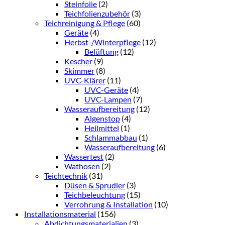
Steinfolie
(2)
Teichfolienzubehör
(3)
Teichreinigung & Pflege
(60)
Geräte
(4)
Herbst-/Winterpflege
(12)
Belüftung
(12)
Kescher
(9)
Skimmer
(8)
UVC-Klärer
(11)
UVC-Geräte
(4)
UVC-Lampen
(7)
Wasseraufbereitung
(12)
Algenstop
(4)
Heilmittel
(1)
Schlammabbau
(1)
Wasseraufbereitung
(6)
Wassertest
(2)
Wathosen
(2)
Teichtechnik
(31)
Düsen & Sprudler
(3)
Teichbeleuchtung
(15)
Verrohrung & Installation
(10)
Installationsmaterial
(156)
Abdichtungsmaterialien
(3)