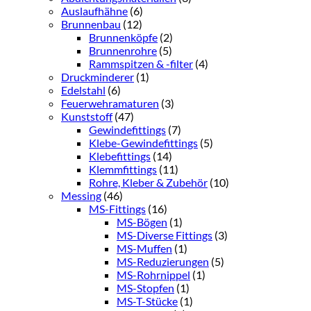
Auslaufhähne
(6)
Brunnenbau
(12)
Brunnenköpfe
(2)
Brunnenrohre
(5)
Rammspitzen & -filter
(4)
Druckminderer
(1)
Edelstahl
(6)
Feuerwehramaturen
(3)
Kunststoff
(47)
Gewindefittings
(7)
Klebe-Gewindefittings
(5)
Klebefittings
(14)
Klemmfittings
(11)
Rohre, Kleber & Zubehör
(10)
Messing
(46)
MS-Fittings
(16)
MS-Bögen
(1)
MS-Diverse Fittings
(3)
MS-Muffen
(1)
MS-Reduzierungen
(5)
MS-Rohrnippel
(1)
MS-Stopfen
(1)
MS-T-Stücke
(1)