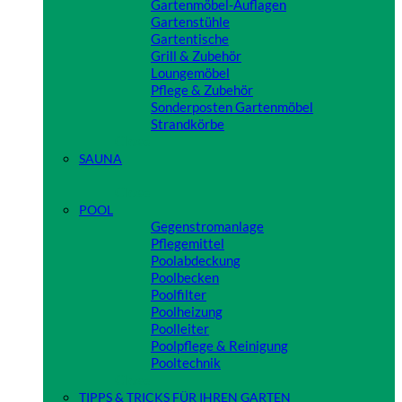
Gartenmöbel-Auflagen
Gartenstühle
Gartentische
Grill & Zubehör
Loungemöbel
Pflege & Zubehör
Sonderposten Gartenmöbel
Strandkörbe
Close
SAUNA
Close
POOL
Gegenstromanlage
Pflegemittel
Poolabdeckung
Poolbecken
Poolfilter
Poolheizung
Poolleiter
Poolpflege & Reinigung
Pooltechnik
Close
TIPPS & TRICKS FÜR IHREN GARTEN