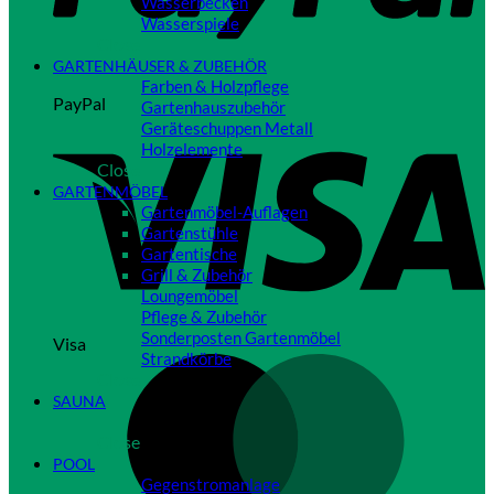
Wasserbecken
Wasserspiele
Close
GARTENHÄUSER & ZUBEHÖR
Farben & Holzpflege
PayPal
Gartenhauszubehör
Geräteschuppen Metall
Holzelemente
Close
GARTENMÖBEL
Gartenmöbel-Auflagen
Gartenstühle
Gartentische
Grill & Zubehör
Loungemöbel
Pflege & Zubehör
Sonderposten Gartenmöbel
Visa
Strandkörbe
Close
SAUNA
Close
POOL
Gegenstromanlage