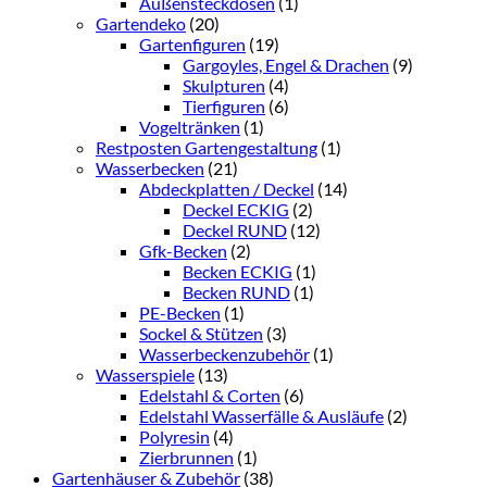
Außensteckdosen
(1)
Gartendeko
(20)
Gartenfiguren
(19)
Gargoyles, Engel & Drachen
(9)
Skulpturen
(4)
Tierfiguren
(6)
Vogeltränken
(1)
Restposten Gartengestaltung
(1)
Wasserbecken
(21)
Abdeckplatten / Deckel
(14)
Deckel ECKIG
(2)
Deckel RUND
(12)
Gfk-Becken
(2)
Becken ECKIG
(1)
Becken RUND
(1)
PE-Becken
(1)
Sockel & Stützen
(3)
Wasserbeckenzubehör
(1)
Wasserspiele
(13)
Edelstahl & Corten
(6)
Edelstahl Wasserfälle & Ausläufe
(2)
Polyresin
(4)
Zierbrunnen
(1)
Gartenhäuser & Zubehör
(38)