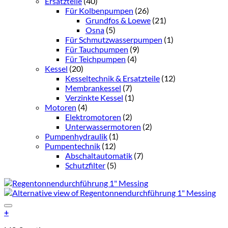
Ersatzteile
(40)
Für Kolbenpumpen
(26)
Grundfos & Loewe
(21)
Osna
(5)
Für Schmutzwasserpumpen
(1)
Für Tauchpumpen
(9)
Für Teichpumpen
(4)
Kessel
(20)
Kesseltechnik & Ersatzteile
(12)
Membrankessel
(7)
Verzinkte Kessel
(1)
Motoren
(4)
Elektromotoren
(2)
Unterwassermotoren
(2)
Pumpenhydraulik
(1)
Pumpentechnik
(12)
Abschaltautomatik
(7)
Schutzfilter
(5)
Add to Wishlist
+