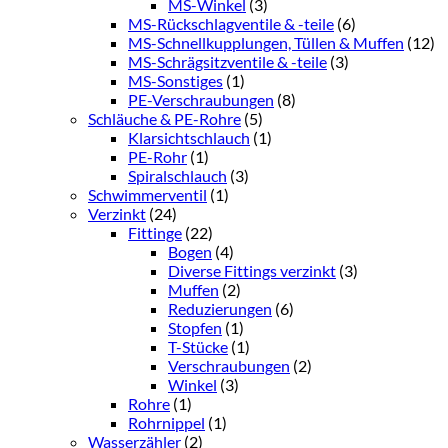
MS-Winkel
(3)
MS-Rückschlagventile & -teile
(6)
MS-Schnellkupplungen, Tüllen & Muffen
(12)
MS-Schrägsitzventile & -teile
(3)
MS-Sonstiges
(1)
PE-Verschraubungen
(8)
Schläuche & PE-Rohre
(5)
Klarsichtschlauch
(1)
PE-Rohr
(1)
Spiralschlauch
(3)
Schwimmerventil
(1)
Verzinkt
(24)
Fittinge
(22)
Bogen
(4)
Diverse Fittings verzinkt
(3)
Muffen
(2)
Reduzierungen
(6)
Stopfen
(1)
T-Stücke
(1)
Verschraubungen
(2)
Winkel
(3)
Rohre
(1)
Rohrnippel
(1)
Wasserzähler
(2)