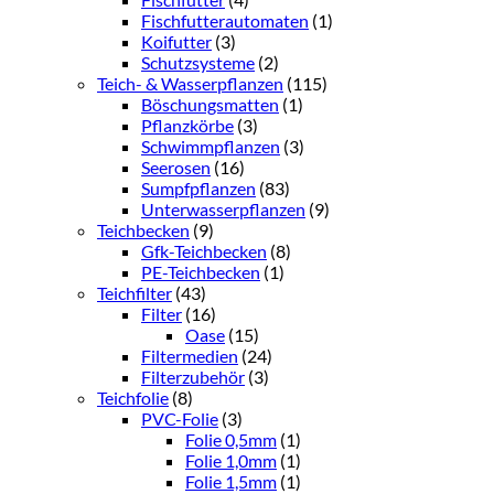
Fischfutterautomaten
(1)
Koifutter
(3)
Schutzsysteme
(2)
Teich- & Wasserpflanzen
(115)
Böschungsmatten
(1)
Pflanzkörbe
(3)
Schwimmpflanzen
(3)
Seerosen
(16)
Sumpfpflanzen
(83)
Unterwasserpflanzen
(9)
Teichbecken
(9)
Gfk-Teichbecken
(8)
PE-Teichbecken
(1)
Teichfilter
(43)
Filter
(16)
Oase
(15)
Filtermedien
(24)
Filterzubehör
(3)
Teichfolie
(8)
PVC-Folie
(3)
Folie 0,5mm
(1)
Folie 1,0mm
(1)
Folie 1,5mm
(1)