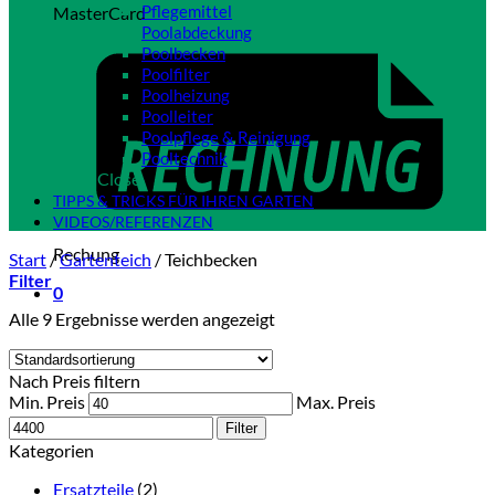
Pflegemittel
MasterCard
Poolabdeckung
Poolbecken
Poolfilter
Poolheizung
Poolleiter
Poolpflege & Reinigung
Pooltechnik
Close
TIPPS & TRICKS FÜR IHREN GARTEN
VIDEOS/REFERENZEN
Rechung
Start
/
Gartenteich
/
Teichbecken
Filter
0
Alle 9 Ergebnisse werden angezeigt
Nach Preis filtern
Min. Preis
Max. Preis
Filter
Kategorien
Ersatzteile
(2)