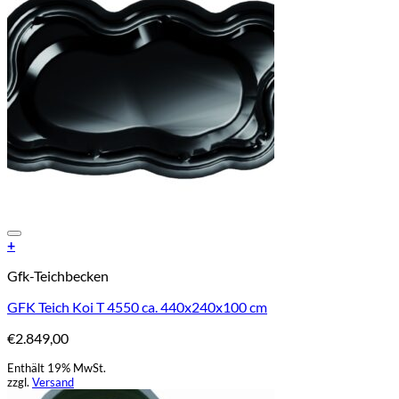
Add to Wishlist
+
Gfk-Teichbecken
GFK Teich Koi T 4550 ca. 440x240x100 cm
€
2.849,00
Enthält 19% MwSt.
zzgl.
Versand