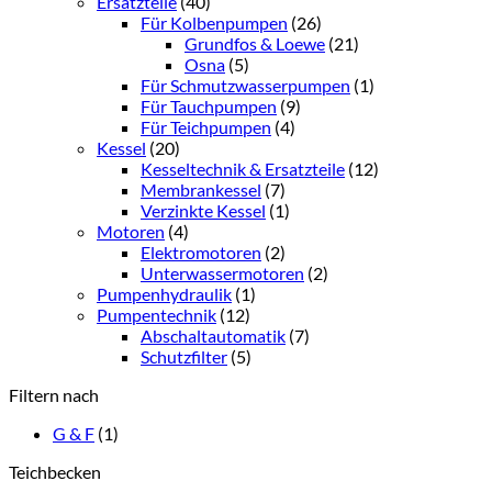
Ersatzteile
(40)
Für Kolbenpumpen
(26)
Grundfos & Loewe
(21)
Osna
(5)
Für Schmutzwasserpumpen
(1)
Für Tauchpumpen
(9)
Für Teichpumpen
(4)
Kessel
(20)
Kesseltechnik & Ersatzteile
(12)
Membrankessel
(7)
Verzinkte Kessel
(1)
Motoren
(4)
Elektromotoren
(2)
Unterwassermotoren
(2)
Pumpenhydraulik
(1)
Pumpentechnik
(12)
Abschaltautomatik
(7)
Schutzfilter
(5)
Filtern nach
G & F
(1)
Teichbecken