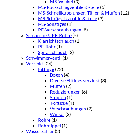
MS-Winkel
(3)
MS-Rückschlagventile & -teile
(6)
MS-Schnellkupplungen, Tüllen & Muffen
(12)
MS-Schrägsitzventile & -teile
(3)
MS-Sonstiges
(1)
PE-Verschraubungen
(8)
Schläuche & PE-Rohre
(5)
Klarsichtschlauch
(1)
PE-Rohr
(1)
Spiralschlauch
(3)
Schwimmerventil
(1)
Verzinkt
(24)
Fittinge
(22)
Bogen
(4)
Diverse Fittings verzinkt
(3)
Muffen
(2)
Reduzierungen
(6)
Stopfen
(1)
T-Stücke
(1)
Verschraubungen
(2)
Winkel
(3)
Rohre
(1)
Rohrnippel
(1)
Wasserzähler
(2)