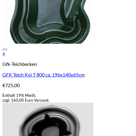
Add to Wishlist
+
Gfk-Teichbecken
GFK Teich Koi T 800 ca. 196x140x65cm
€
725,00
Enthält 19% MwSt.
zzgl. 160,00 Euro Versand.