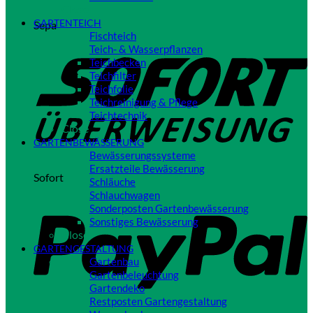
Close
GARTENTEICH
Sepa
Fischteich
Teich- & Wasserpflanzen
Teichbecken
Teichfilter
Teichfolie
Teichreinigung & Pflege
Teichtechnik
Close
GARTENBEWÄSSERUNG
Bewässerungssysteme
Ersatzteile Bewässerung
Sofort
Schläuche
Schlauchwagen
Sonderposten Gartenbewässerung
Sonstiges Bewässerung
Close
GARTENGESTALTUNG
Gartenbau
Gartenbeleuchtung
Gartendeko
Restposten Gartengestaltung