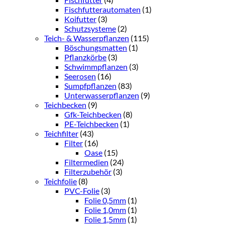
Fischfutterautomaten
(1)
Koifutter
(3)
Schutzsysteme
(2)
Teich- & Wasserpflanzen
(115)
Böschungsmatten
(1)
Pflanzkörbe
(3)
Schwimmpflanzen
(3)
Seerosen
(16)
Sumpfpflanzen
(83)
Unterwasserpflanzen
(9)
Teichbecken
(9)
Gfk-Teichbecken
(8)
PE-Teichbecken
(1)
Teichfilter
(43)
Filter
(16)
Oase
(15)
Filtermedien
(24)
Filterzubehör
(3)
Teichfolie
(8)
PVC-Folie
(3)
Folie 0,5mm
(1)
Folie 1,0mm
(1)
Folie 1,5mm
(1)