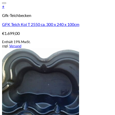
Add to Wishlist
+
Gfk-Teichbecken
GFK Teich Koi T 2550 ca. 300 x 240 x 100cm
€
1.699,00
Enthält 19% MwSt.
zzgl.
Versand