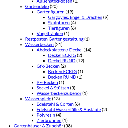
Außensteckdosen
(1)
Gartendeko
(20)
Gartenfiguren
(19)
Gargoyles, Engel & Drachen
(9)
Skulpturen
(4)
Tierfiguren
(6)
Vogeltränken
(1)
Restposten Gartengestaltung
(1)
Wasserbecken
(21)
Abdeckplatten / Deckel
(14)
Deckel ECKIG
(2)
Deckel RUND
(12)
Gfk-Becken
(2)
Becken ECKIG
(1)
Becken RUND
(1)
PE-Becken
(1)
Sockel & Stützen
(3)
Wasserbeckenzubehör
(1)
Wasserspiele
(13)
Edelstahl & Corten
(6)
Edelstahl Wasserfälle & Ausläufe
(2)
Polyresin
(4)
Zierbrunnen
(1)
Gartenhäuser & Zubehör
(38)