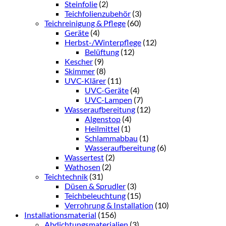
Steinfolie
(2)
Teichfolienzubehör
(3)
Teichreinigung & Pflege
(60)
Geräte
(4)
Herbst-/Winterpflege
(12)
Belüftung
(12)
Kescher
(9)
Skimmer
(8)
UVC-Klärer
(11)
UVC-Geräte
(4)
UVC-Lampen
(7)
Wasseraufbereitung
(12)
Algenstop
(4)
Heilmittel
(1)
Schlammabbau
(1)
Wasseraufbereitung
(6)
Wassertest
(2)
Wathosen
(2)
Teichtechnik
(31)
Düsen & Sprudler
(3)
Teichbeleuchtung
(15)
Verrohrung & Installation
(10)
Installationsmaterial
(156)
Abdichtungsmaterialien
(3)