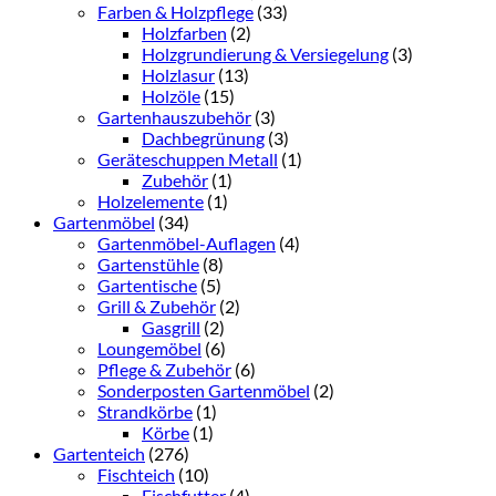
Farben & Holzpflege
(33)
Holzfarben
(2)
Holzgrundierung & Versiegelung
(3)
Holzlasur
(13)
Holzöle
(15)
Gartenhauszubehör
(3)
Dachbegrünung
(3)
Geräteschuppen Metall
(1)
Zubehör
(1)
Holzelemente
(1)
Gartenmöbel
(34)
Gartenmöbel-Auflagen
(4)
Gartenstühle
(8)
Gartentische
(5)
Grill & Zubehör
(2)
Gasgrill
(2)
Loungemöbel
(6)
Pflege & Zubehör
(6)
Sonderposten Gartenmöbel
(2)
Strandkörbe
(1)
Körbe
(1)
Gartenteich
(276)
Fischteich
(10)
Fischfutter
(4)