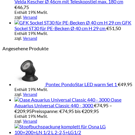
Velda Kescher Ø 46cm mit Teleskopstiel max. 180 cm
€
46,75
Enthält 19% MwSt.
zzgl.
Versand
GFK
Sockel ST30 für PE-Becken Ø 40 cm H 29 cm
€
51,50
Enthält 19% MwSt.
zzgl.
Versand
Angesehene Produkte
Pontec PondoStar LED warm Set 1
€
49,95
Enthält 19% MwSt.
zzgl.
Versand
Oase
Aquarius Universal Classic 440 - 3000
€
74,95
–
€
209,95
Preisspanne: €74,95 bis €209,95
Enthält 19% MwSt.
zzgl.
Versand