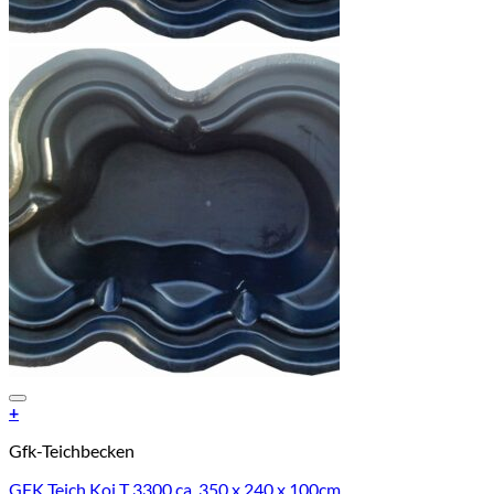
Add to Wishlist
+
Gfk-Teichbecken
GFK Teich Koi T 3300 ca. 350 x 240 x 100cm