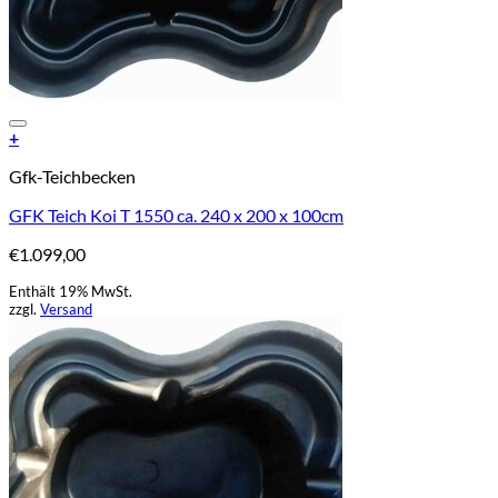
Add to Wishlist
+
Gfk-Teichbecken
GFK Teich Koi T 1550 ca. 240 x 200 x 100cm
€
1.099,00
Enthält 19% MwSt.
zzgl.
Versand