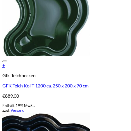
Add to Wishlist
+
Gfk-Teichbecken
GFK Teich Koi T 1200 ca. 250 x 200 x 70 cm
€
889,00
Enthält 19% MwSt.
zzgl.
Versand