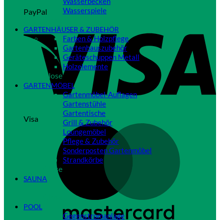
Wasserbecken
Wasserspiele
PayPal
Close
GARTENHÄUSER & ZUBEHÖR
Farben & Holzpflege
Gartenhauszubehör
Geräteschuppen Metall
Holzelemente
Close
GARTENMÖBEL
Gartenmöbel-Auflagen
Gartenstühle
Gartentische
Visa
Grill & Zubehör
Loungemöbel
Pflege & Zubehör
Sonderposten Gartenmöbel
Strandkörbe
Close
SAUNA
Close
POOL
Gegenstromanlage