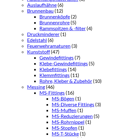
Auslaufhähne
(6)
Brunnenbau
(12)
Brunnenköpfe
(2)
Brunnenrohre
(5)
Rammspitzen & -filter
(4)
Druckminderer
(1)
Edelstahl
(6)
Feuerwehramaturen
(3)
Kunststoff
(47)
Gewindefittings
(7)
Klebe-Gewindefittings
(5)
Klebefittings
(14)
Klemmfittings
(11)
Rohre, Kleber & Zubehör
(10)
Messing
(46)
MS-Fittings
(16)
MS-Bögen
(1)
MS-Diverse Fittings
(3)
MS-Muffen
(1)
MS-Reduzierungen
(5)
MS-Rohrnippel
(1)
MS-Stopfen
(1)
MS-T-Stücke
(1)