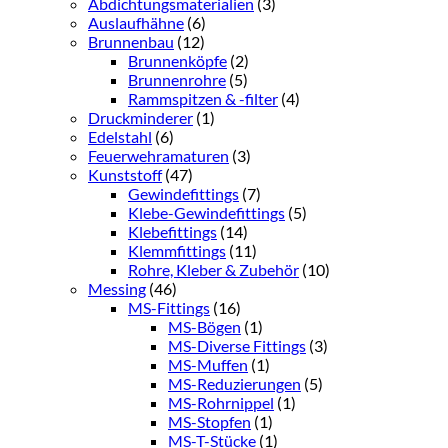
Abdichtungsmaterialien
(3)
Auslaufhähne
(6)
Brunnenbau
(12)
Brunnenköpfe
(2)
Brunnenrohre
(5)
Rammspitzen & -filter
(4)
Druckminderer
(1)
Edelstahl
(6)
Feuerwehramaturen
(3)
Kunststoff
(47)
Gewindefittings
(7)
Klebe-Gewindefittings
(5)
Klebefittings
(14)
Klemmfittings
(11)
Rohre, Kleber & Zubehör
(10)
Messing
(46)
MS-Fittings
(16)
MS-Bögen
(1)
MS-Diverse Fittings
(3)
MS-Muffen
(1)
MS-Reduzierungen
(5)
MS-Rohrnippel
(1)
MS-Stopfen
(1)
MS-T-Stücke
(1)