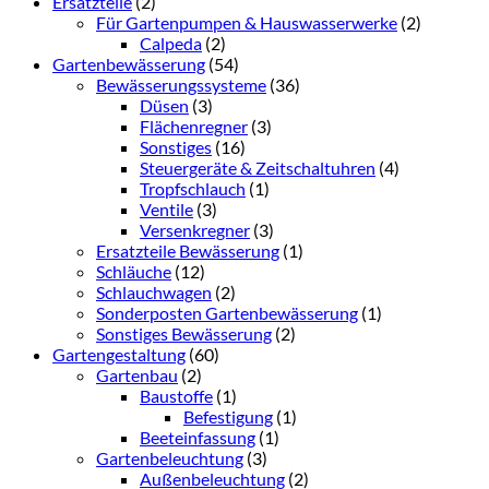
Ersatzteile
(2)
Für Gartenpumpen & Hauswasserwerke
(2)
Calpeda
(2)
Gartenbewässerung
(54)
Bewässerungssysteme
(36)
Düsen
(3)
Flächenregner
(3)
Sonstiges
(16)
Steuergeräte & Zeitschaltuhren
(4)
Tropfschlauch
(1)
Ventile
(3)
Versenkregner
(3)
Ersatzteile Bewässerung
(1)
Schläuche
(12)
Schlauchwagen
(2)
Sonderposten Gartenbewässerung
(1)
Sonstiges Bewässerung
(2)
Gartengestaltung
(60)
Gartenbau
(2)
Baustoffe
(1)
Befestigung
(1)
Beeteinfassung
(1)
Gartenbeleuchtung
(3)
Außenbeleuchtung
(2)