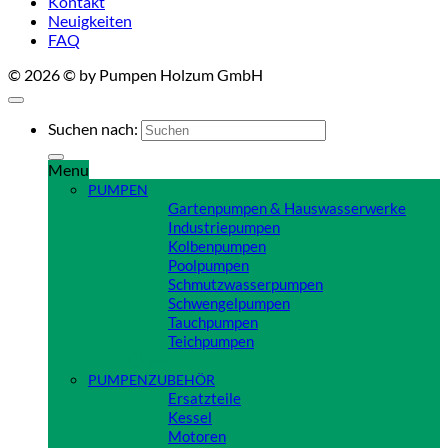
Kontakt
Neuigkeiten
FAQ
© 2026 © by Pumpen Holzum GmbH
Suchen nach:
Menu
PUMPEN
Gartenpumpen & Hauswasserwerke
Industriepumpen
Kolbenpumpen
Poolpumpen
Schmutzwasserpumpen
Schwengelpumpen
Tauchpumpen
Teichpumpen
Close
PUMPENZUBEHÖR
Ersatzteile
Kessel
Motoren