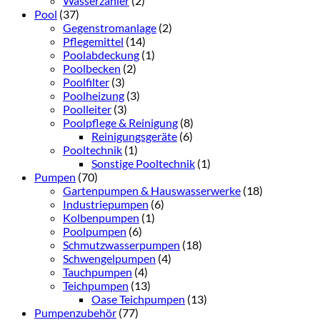
Wasserzähler
(2)
Pool
(37)
Gegenstromanlage
(2)
Pflegemittel
(14)
Poolabdeckung
(1)
Poolbecken
(2)
Poolfilter
(3)
Poolheizung
(3)
Poolleiter
(3)
Poolpflege & Reinigung
(8)
Reinigungsgeräte
(6)
Pooltechnik
(1)
Sonstige Pooltechnik
(1)
Pumpen
(70)
Gartenpumpen & Hauswasserwerke
(18)
Industriepumpen
(6)
Kolbenpumpen
(1)
Poolpumpen
(6)
Schmutzwasserpumpen
(18)
Schwengelpumpen
(4)
Tauchpumpen
(4)
Teichpumpen
(13)
Oase Teichpumpen
(13)
Pumpenzubehör
(77)