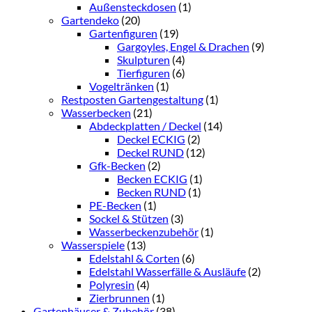
Außensteckdosen
(1)
Gartendeko
(20)
Gartenfiguren
(19)
Gargoyles, Engel & Drachen
(9)
Skulpturen
(4)
Tierfiguren
(6)
Vogeltränken
(1)
Restposten Gartengestaltung
(1)
Wasserbecken
(21)
Abdeckplatten / Deckel
(14)
Deckel ECKIG
(2)
Deckel RUND
(12)
Gfk-Becken
(2)
Becken ECKIG
(1)
Becken RUND
(1)
PE-Becken
(1)
Sockel & Stützen
(3)
Wasserbeckenzubehör
(1)
Wasserspiele
(13)
Edelstahl & Corten
(6)
Edelstahl Wasserfälle & Ausläufe
(2)
Polyresin
(4)
Zierbrunnen
(1)
Gartenhäuser & Zubehör
(38)