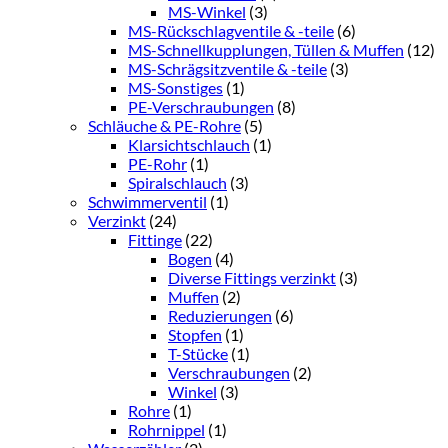
MS-Winkel
(3)
MS-Rückschlagventile & -teile
(6)
MS-Schnellkupplungen, Tüllen & Muffen
(12)
MS-Schrägsitzventile & -teile
(3)
MS-Sonstiges
(1)
PE-Verschraubungen
(8)
Schläuche & PE-Rohre
(5)
Klarsichtschlauch
(1)
PE-Rohr
(1)
Spiralschlauch
(3)
Schwimmerventil
(1)
Verzinkt
(24)
Fittinge
(22)
Bogen
(4)
Diverse Fittings verzinkt
(3)
Muffen
(2)
Reduzierungen
(6)
Stopfen
(1)
T-Stücke
(1)
Verschraubungen
(2)
Winkel
(3)
Rohre
(1)
Rohrnippel
(1)