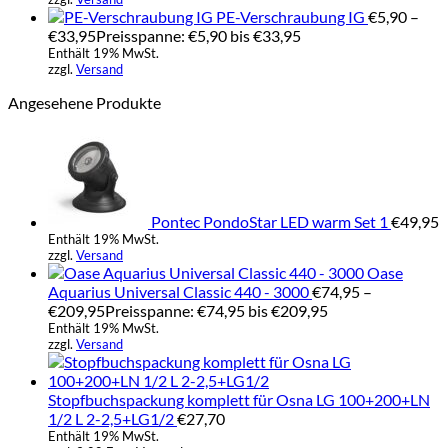
PE-Verschraubung IG
€
5,90
–
€
33,95
Preisspanne: €5,90 bis €33,95
Enthält 19% MwSt.
zzgl.
Versand
Angesehene Produkte
Pontec PondoStar LED warm Set 1
€
49,95
Enthält 19% MwSt.
zzgl.
Versand
Oase
Aquarius Universal Classic 440 - 3000
€
74,95
–
€
209,95
Preisspanne: €74,95 bis €209,95
Enthält 19% MwSt.
zzgl.
Versand
Stopfbuchspackung komplett für Osna LG 100+200+LN
1/2 L 2-2,5+LG1/2
€
27,70
Enthält 19% MwSt.