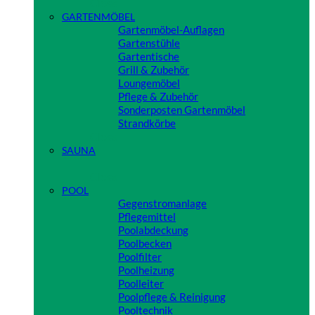
Close
GARTENMÖBEL
Gartenmöbel-Auflagen
Gartenstühle
Gartentische
Grill & Zubehör
Loungemöbel
Pflege & Zubehör
Sonderposten Gartenmöbel
Strandkörbe
Close
SAUNA
Close
POOL
Gegenstromanlage
Pflegemittel
Poolabdeckung
Poolbecken
Poolfilter
Poolheizung
Poolleiter
Poolpflege & Reinigung
Pooltechnik