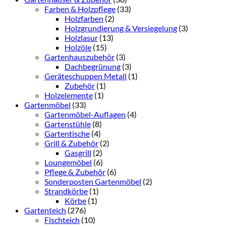
Farben & Holzpflege
(33)
Holzfarben
(2)
Holzgrundierung & Versiegelung
(3)
Holzlasur
(13)
Holzöle
(15)
Gartenhauszubehör
(3)
Dachbegrünung
(3)
Geräteschuppen Metall
(1)
Zubehör
(1)
Holzelemente
(1)
Gartenmöbel
(33)
Gartenmöbel-Auflagen
(4)
Gartenstühle
(8)
Gartentische
(4)
Grill & Zubehör
(2)
Gasgrill
(2)
Loungemöbel
(6)
Pflege & Zubehör
(6)
Sonderposten Gartenmöbel
(2)
Strandkörbe
(1)
Körbe
(1)
Gartenteich
(276)
Fischteich
(10)