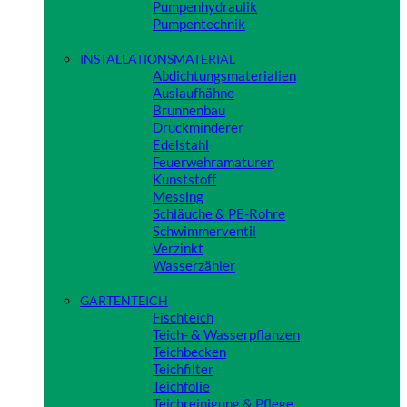
Pumpenhydraulik
Pumpentechnik
Close
INSTALLATIONSMATERIAL
Abdichtungsmaterialien
Auslaufhähne
Brunnenbau
Druckminderer
Edelstahl
Feuerwehramaturen
Kunststoff
Messing
Schläuche & PE-Rohre
Schwimmerventil
Verzinkt
Wasserzähler
Close
GARTENTEICH
Fischteich
Teich- & Wasserpflanzen
Teichbecken
Teichfilter
Teichfolie
Teichreinigung & Pflege