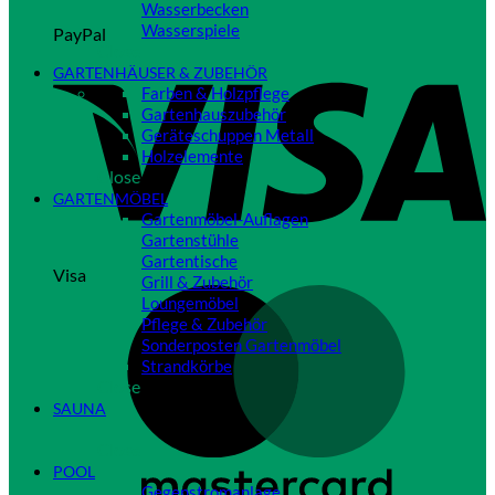
Wasserbecken
Wasserspiele
PayPal
Close
GARTENHÄUSER & ZUBEHÖR
Farben & Holzpflege
Gartenhauszubehör
Geräteschuppen Metall
Holzelemente
Close
GARTENMÖBEL
Gartenmöbel-Auflagen
Gartenstühle
Gartentische
Visa
Grill & Zubehör
Loungemöbel
Pflege & Zubehör
Sonderposten Gartenmöbel
Strandkörbe
Close
SAUNA
Close
POOL
Gegenstromanlage