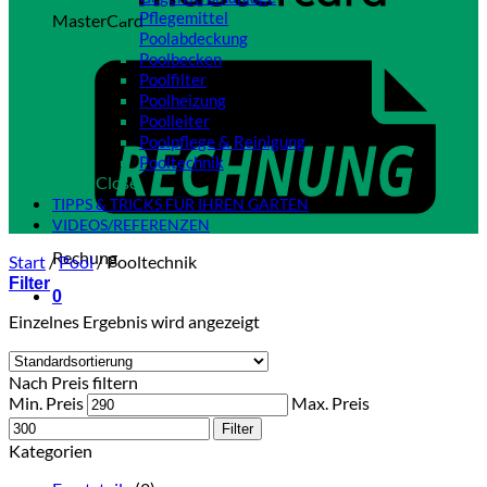
Pflegemittel
MasterCard
Poolabdeckung
Poolbecken
Poolfilter
Poolheizung
Poolleiter
Poolpflege & Reinigung
Pooltechnik
Close
TIPPS & TRICKS FÜR IHREN GARTEN
VIDEOS/REFERENZEN
Rechung
Start
/
Pool
/
Pooltechnik
Filter
0
Einzelnes Ergebnis wird angezeigt
Nach Preis filtern
Min. Preis
Max. Preis
Filter
Kategorien