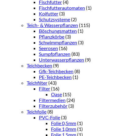
Fischfutter
(4)
Fischfutterautomaten
(1)
Koifutter
(3)
Schutzsysteme
(2)
Teich- & Wasserpflanzen
(115)
Böschungsmatten
(1)
Pflanzkörbe
(3)
Schwimmpflanzen
(3)
Seerosen
(16)
Sumpfpflanzen
(83)
Unterwasserpflanzen
(9)
Teichbecken
(9)
Gfk-Teichbecken
(8)
PE-Teichbecken
(1)
Teichfilter
(43)
Filter
(16)
Oase
(15)
Filtermedien
(24)
Filterzubehör
(3)
Teichfolie
(8)
PVC-Folie
(3)
Folie 0,5mm
(1)
Folie 1,0mm
(1)
Folie 1,5mm
(1)