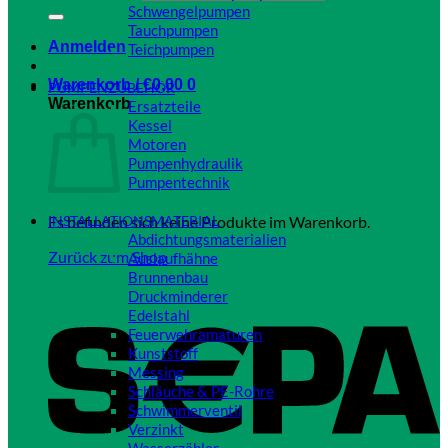
Schwengelpumpen
Tauchpumpen
Anmelden
Teichpumpen
Close
Warenkorb /
€
0,00
0
PUMPENZUBEHÖR
Warenkorb
Ersatzteile
Kessel
Motoren
Pumpenhydraulik
Pumpentechnik
Close
Es befinden sich keine Produkte im Warenkorb.
INSTALLATIONSMATERIAL
Abdichtungsmaterialien
Zurück zum Shop
Auslaufhähne
Brunnenbau
Druckminderer
Edelstahl
Feuerwehramaturen
Kunststoff
Messing
Schläuche & PE-Rohre
Schwimmerventil
Verzinkt