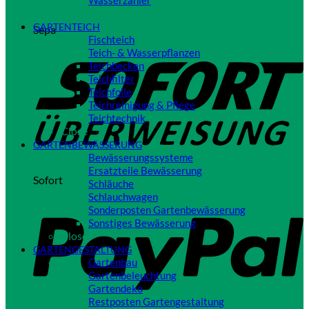
Wasserzähler
Close
GARTENTEICH
Sepa
Fischteich
Teich- & Wasserpflanzen
Teichbecken
Teichfilter
Teichfolie
Teichreinigung & Pflege
Teichtechnik
Close
GARTENBEWÄSSERUNG
Bewässerungssysteme
Ersatzteile Bewässerung
Sofort
Schläuche
Schlauchwagen
Sonderposten Gartenbewässerung
Sonstiges Bewässerung
Close
GARTENGESTALTUNG
Gartenbau
Gartenbeleuchtung
Gartendeko
Restposten Gartengestaltung