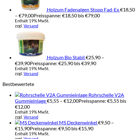
Holzum Fadenalgen Stopp Fad-Ex
€
18,50
–
€
79,00
Preisspanne: €18,50 bis €79,00
Enthält 19% MwSt.
zzgl.
Versand
Holzum Bio Stabil
€
25,90
–
€
39,90
Preisspanne: €25,90 bis €39,90
Enthält 19% MwSt.
zzgl.
Versand
Bestbewertete
Rohrschelle V2A
Gummieinlage
€
5,55
–
€
12,00
Preisspanne: €5,55 bis
€12,00
Enthält 19% MwSt.
zzgl.
Versand
MS Deckenwinkel
€
9,50
–
€
15,90
Preisspanne: €9,50 bis €15,90
Enthält 19% MwSt.
zzgl.
Versand