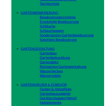
Teichtechnik
Close
GARTENBEWÄSSERUNG
Bewässerungssysteme
Ersatzteile Bewässerung
Schläuche
Schlauchwagen
Sonderposten Gartenbewässerung
Sonstiges Bewässerung
Close
GARTENGESTALTUNG
Gartenbau
Gartenbeleuchtung
Gartendeko
Restposten Gartengestaltung
Wasserbecken
Wasserspiele
Close
GARTENHÄUSER & ZUBEHÖR
Farben & Holzpflege
Gartenhauszubehör
Geräteschuppen Metall
Holzelemente