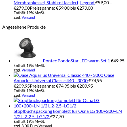
Membrankessel, Stahl rot lackiert, liegend
€
59,00
–
€
279,00
Preisspanne: €59,00 bis €279,00
Enthält 19% MwSt.
zzgl.
Versand
Angesehene Produkte
Pontec PondoStar LED warm Set 1
€
49,95
Enthält 19% MwSt.
zzgl.
Versand
Oase
Aquarius Universal Classic 440 - 3000
€
74,95
–
€
209,95
Preisspanne: €74,95 bis €209,95
Enthält 19% MwSt.
zzgl.
Versand
Stopfbuchspackung komplett für Osna LG 100+200+LN
1/2 L 2-2,5+LG1/2
€
27,70
Enthält 19% MwSt.
zzgl. 3,00 Euro Versand.