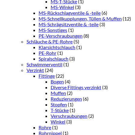
MS-T-Stücke
(1)
MS-Winkel
(3)
MS-Rückschlagventile & -teile
(6)
MS-Schnellkupplungen, Tüllen & Muffen
(12)
MS-Schrägsitzventile & -teile
(3)
MS-Sonstiges
(1)
PE-Verschraubungen
(8)
Schläuche & PE-Rohre
(5)
Klarsichtschlauch
(1)
PE-Rohr
(1)
Spiralschlauch
(3)
Schwimmerventil
(1)
Verzinkt
(24)
Fittinge
(22)
Bogen
(4)
Diverse Fittings verzinkt
(3)
Muffen
(2)
Reduzierungen
(6)
Stopfen
(1)
T-Stücke
(1)
Verschraubungen
(2)
Winkel
(3)
Rohre
(1)
Rohrnippel
(1)