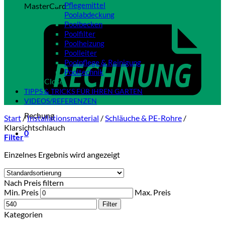
Pflegemittel
MasterCard
Poolabdeckung
Poolbecken
Poolfilter
Poolheizung
Poolleiter
Poolpflege & Reinigung
Pooltechnik
Close
TIPPS & TRICKS FÜR IHREN GARTEN
VIDEOS/REFERENZEN
Rechung
Start
/
Installationsmaterial
/
Schläuche & PE-Rohre
/
Klarsichtschlauch
0
Filter
Einzelnes Ergebnis wird angezeigt
Nach Preis filtern
Min. Preis
Max. Preis
Filter
Kategorien