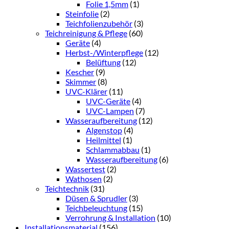
Folie 1,5mm
(1)
Steinfolie
(2)
Teichfolienzubehör
(3)
Teichreinigung & Pflege
(60)
Geräte
(4)
Herbst-/Winterpflege
(12)
Belüftung
(12)
Kescher
(9)
Skimmer
(8)
UVC-Klärer
(11)
UVC-Geräte
(4)
UVC-Lampen
(7)
Wasseraufbereitung
(12)
Algenstop
(4)
Heilmittel
(1)
Schlammabbau
(1)
Wasseraufbereitung
(6)
Wassertest
(2)
Wathosen
(2)
Teichtechnik
(31)
Düsen & Sprudler
(3)
Teichbeleuchtung
(15)
Verrohrung & Installation
(10)
Installationsmaterial
(156)