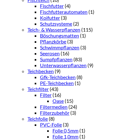
Fischfutter
(4)
Fischfutterautomaten
(1)
Koifutter
(3)
Schutzsysteme
(2)
Teich- & Wasserpflanzen
(115)
Böschungsmatten
(1)
Pflanzkörbe
(3)
Schwimmpflanzen
(3)
Seerosen
(16)
Sumpfpflanzen
(83)
Unterwasserpflanzen
(9)
Teichbecken
(9)
Gfk-Teichbecken
(8)
PE-Teichbecken
(1)
Teichfilter
(43)
Filter
(16)
Oase
(15)
Filtermedien
(24)
Filterzubehör
(3)
Teichfolie
(8)
PVC-Folie
(3)
Folie 0,5mm
(1)
Folie 1,0mm
(1)