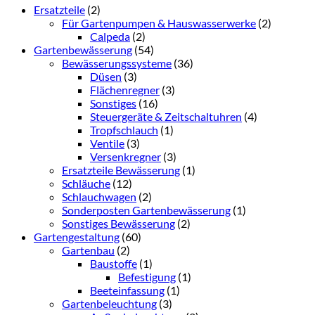
Ersatzteile
(2)
Für Gartenpumpen & Hauswasserwerke
(2)
Calpeda
(2)
Gartenbewässerung
(54)
Bewässerungssysteme
(36)
Düsen
(3)
Flächenregner
(3)
Sonstiges
(16)
Steuergeräte & Zeitschaltuhren
(4)
Tropfschlauch
(1)
Ventile
(3)
Versenkregner
(3)
Ersatzteile Bewässerung
(1)
Schläuche
(12)
Schlauchwagen
(2)
Sonderposten Gartenbewässerung
(1)
Sonstiges Bewässerung
(2)
Gartengestaltung
(60)
Gartenbau
(2)
Baustoffe
(1)
Befestigung
(1)
Beeteinfassung
(1)
Gartenbeleuchtung
(3)