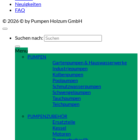
Neuigkeiten
FAQ
© 2026 © by Pumpen Holzum GmbH
Suchen nach:
Menu
PUMPEN
Gartenpumpen & Hauswasserwerke
Industriepumpen
Kolbenpumpen
Poolpumpen
Schmutzwasserpumpen
Schwengelpumpen
Tauchpumpen
Teichpumpen
Close
PUMPENZUBEHÖR
Ersatzteile
Kessel
Motoren
Pumpenhydraulik