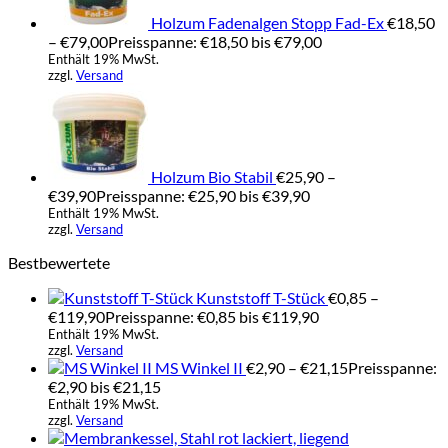
Holzum Fadenalgen Stopp Fad-Ex
€
18,50
–
€
79,00
Preisspanne: €18,50 bis €79,00
Enthält 19% MwSt.
zzgl.
Versand
Holzum Bio Stabil
€
25,90
–
€
39,90
Preisspanne: €25,90 bis €39,90
Enthält 19% MwSt.
zzgl.
Versand
Bestbewertete
Kunststoff T-Stück
€
0,85
–
€
119,90
Preisspanne: €0,85 bis €119,90
Enthält 19% MwSt.
zzgl.
Versand
MS Winkel II
€
2,90
–
€
21,15
Preisspanne:
€2,90 bis €21,15
Enthält 19% MwSt.
zzgl.
Versand