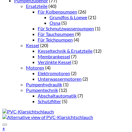
Pumpenzubehör
(77)
Ersatzteile
(40)
Für Kolbenpumpen
(26)
Grundfos & Loewe
(21)
Osna
(5)
Für Schmutzwasserpumpen
(1)
Für Tauchpumpen
(9)
Für Teichpumpen
(4)
Kessel
(20)
Kesseltechnik & Ersatzteile
(12)
Membrankessel
(7)
Verzinkte Kessel
(1)
Motoren
(4)
Elektromotoren
(2)
Unterwassermotoren
(2)
Pumpenhydraulik
(1)
Pumpentechnik
(12)
Abschaltautomatik
(7)
Schutzfilter
(5)
Add to Wishlist
+