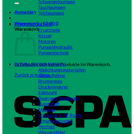
Schwengelpumpen
Tauchpumpen
Anmelden
Teichpumpen
Close
Warenkorb /
€
0,00
0
PUMPENZUBEHÖR
Warenkorb
Ersatzteile
Kessel
Motoren
Pumpenhydraulik
Pumpentechnik
Close
Es befinden sich keine Produkte im Warenkorb.
INSTALLATIONSMATERIAL
Abdichtungsmaterialien
Zurück zum Shop
Auslaufhähne
Brunnenbau
Druckminderer
Edelstahl
Feuerwehramaturen
Kunststoff
Messing
Schläuche & PE-Rohre
Schwimmerventil
Verzinkt
Wasserzähler