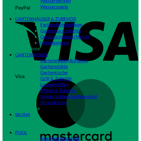
Wasserbecken
Wasserspiele
PayPal
Close
GARTENHÄUSER & ZUBEHÖR
Farben & Holzpflege
Gartenhauszubehör
Geräteschuppen Metall
Holzelemente
Close
GARTENMÖBEL
Gartenmöbel-Auflagen
Gartenstühle
Gartentische
Visa
Grill & Zubehör
Loungemöbel
Pflege & Zubehör
Sonderposten Gartenmöbel
Strandkörbe
Close
SAUNA
Close
POOL
Gegenstromanlage