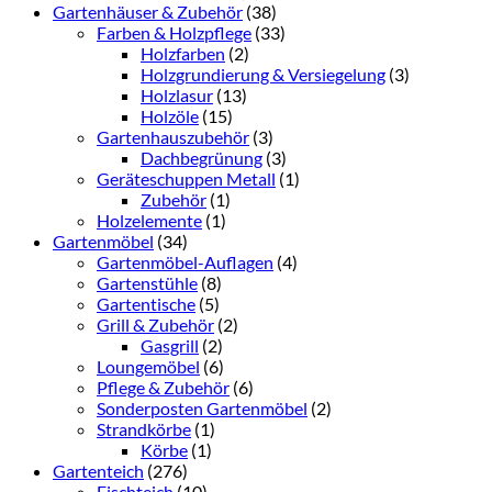
Gartenhäuser & Zubehör
(38)
Farben & Holzpflege
(33)
Holzfarben
(2)
Holzgrundierung & Versiegelung
(3)
Holzlasur
(13)
Holzöle
(15)
Gartenhauszubehör
(3)
Dachbegrünung
(3)
Geräteschuppen Metall
(1)
Zubehör
(1)
Holzelemente
(1)
Gartenmöbel
(34)
Gartenmöbel-Auflagen
(4)
Gartenstühle
(8)
Gartentische
(5)
Grill & Zubehör
(2)
Gasgrill
(2)
Loungemöbel
(6)
Pflege & Zubehör
(6)
Sonderposten Gartenmöbel
(2)
Strandkörbe
(1)
Körbe
(1)
Gartenteich
(276)
Fischteich
(10)