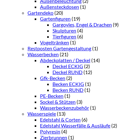
Außenbeleuchtung
(2)
Außensteckdosen
(1)
Gartendeko
(20)
Gartenfiguren
(19)
Gargoyles, Engel & Drachen
(9)
Skulpturen
(4)
Tierfiguren
(6)
Vogeltränken
(1)
Restposten Gartengestaltung
(1)
Wasserbecken
(21)
Abdeckplatten / Deckel
(14)
Deckel ECKIG
(2)
Deckel RUND
(12)
Gfk-Becken
(2)
Becken ECKIG
(1)
Becken RUND
(1)
PE-Becken
(1)
Sockel & Stützen
(3)
Wasserbeckenzubehör
(1)
Wasserspiele
(13)
Edelstahl & Corten
(6)
Edelstahl Wasserfälle & Ausläufe
(2)
Polyresin
(4)
Zierbrunnen
(1)