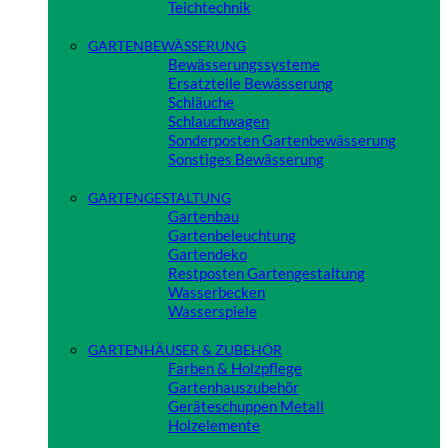
Teichtechnik
Close
GARTENBEWÄSSERUNG
Bewässerungssysteme
Ersatzteile Bewässerung
Schläuche
Schlauchwagen
Sonderposten Gartenbewässerung
Sonstiges Bewässerung
Close
GARTENGESTALTUNG
Gartenbau
Gartenbeleuchtung
Gartendeko
Restposten Gartengestaltung
Wasserbecken
Wasserspiele
Close
GARTENHÄUSER & ZUBEHÖR
Farben & Holzpflege
Gartenhauszubehör
Geräteschuppen Metall
Holzelemente
Close