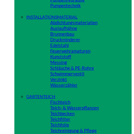
Pumpentechnik
Close
INSTALLATIONSMATERIAL
Abdichtungsmaterialien
Auslaufhähne
Brunnenbau
Druckminderer
Edelstahl
Feuerwehramaturen
Kunststoff
Messing
Schläuche & PE-Rohre
Schwimmerventil
Verzinkt
Wasserzähler
Close
GARTENTEICH
Fischteich
Teich- & Wasserpflanzen
Teichbecken
Teichfilter
Teichfolie
Teichreinigung & Pflege