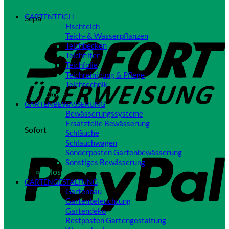
Close
GARTENTEICH
Sepa
Fischteich
Teich- & Wasserpflanzen
Teichbecken
Teichfilter
Teichfolie
Teichreinigung & Pflege
Teichtechnik
Close
GARTENBEWÄSSERUNG
Bewässerungssysteme
Ersatzteile Bewässerung
Sofort
Schläuche
Schlauchwagen
Sonderposten Gartenbewässerung
Sonstiges Bewässerung
Close
GARTENGESTALTUNG
Gartenbau
Gartenbeleuchtung
Gartendeko
Restposten Gartengestaltung