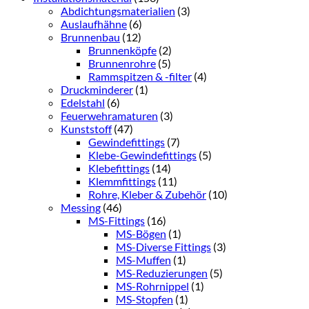
Abdichtungsmaterialien
(3)
Auslaufhähne
(6)
Brunnenbau
(12)
Brunnenköpfe
(2)
Brunnenrohre
(5)
Rammspitzen & -filter
(4)
Druckminderer
(1)
Edelstahl
(6)
Feuerwehramaturen
(3)
Kunststoff
(47)
Gewindefittings
(7)
Klebe-Gewindefittings
(5)
Klebefittings
(14)
Klemmfittings
(11)
Rohre, Kleber & Zubehör
(10)
Messing
(46)
MS-Fittings
(16)
MS-Bögen
(1)
MS-Diverse Fittings
(3)
MS-Muffen
(1)
MS-Reduzierungen
(5)
MS-Rohrnippel
(1)
MS-Stopfen
(1)