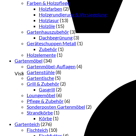
Farben & Holzpflege
(33)
Holzfarben
(2)
Holzgrundierung & Versiegelung
(3)
Holzlasur
(13)
Holzöle
(15)
Gartenhauszubehör
(3)
Dachbegrünung
(3)
Geräteschuppen Metall
(1)
Zubehör
(1)
Holzelemente
(1)
Gartenmöbel
(34)
Gartenmöbel-Auflagen
(4)
Gartenstühle
(8)
Visa
Gartentische
(5)
Grill & Zubehör
(2)
Gasgrill
(2)
Loungemöbel
(6)
Pflege & Zubehör
(6)
Sonderposten Gartenmöbel
(2)
Strandkörbe
(1)
Körbe
(1)
Gartenteich
(276)
Fischteich
(10)
Fischfutter
(4)