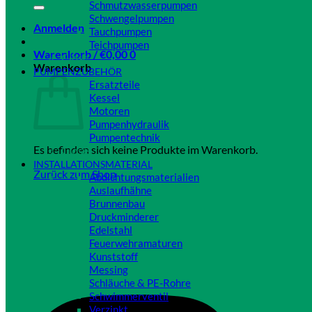
Schmutzwasserpumpen
Schwengelpumpen
Anmelden
Tauchpumpen
Teichpumpen
Warenkorb /
€
0,00
0
Close
Warenkorb
PUMPENZUBEHÖR
Ersatzteile
Kessel
Motoren
Pumpenhydraulik
Pumpentechnik
Es befinden sich keine Produkte im Warenkorb.
Close
INSTALLATIONSMATERIAL
Zurück zum Shop
Abdichtungsmaterialien
Auslaufhähne
Brunnenbau
Druckminderer
Edelstahl
Feuerwehramaturen
Kunststoff
Messing
Schläuche & PE-Rohre
Schwimmerventil
Verzinkt