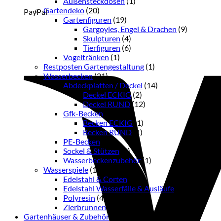
Außensteckdosen
(1)
Gartendeko
(20)
PayPal
Gartenfiguren
(19)
Gargoyles, Engel & Drachen
(9)
Skulpturen
(4)
Tierfiguren
(6)
Vogeltränken
(1)
Restposten Gartengestaltung
(1)
Wasserbecken
(21)
Abdeckplatten / Deckel
(14)
Deckel ECKIG
(2)
Deckel RUND
(12)
Gfk-Becken
(2)
Becken ECKIG
(1)
Becken RUND
(1)
PE-Becken
(1)
Sockel & Stützen
(3)
Wasserbeckenzubehör
(1)
Wasserspiele
(13)
Edelstahl & Corten
(6)
Edelstahl Wasserfälle & Ausläufe
(2)
Polyresin
(4)
Zierbrunnen
(1)
Gartenhäuser & Zubehör
(38)