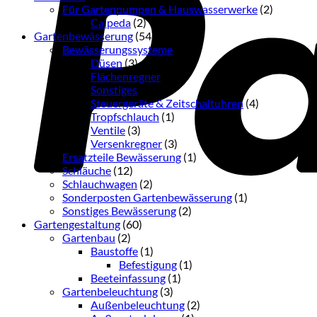
Für Gartenpumpen & Hauswasserwerke
(2)
Calpeda
(2)
Gartenbewässerung
(54)
Bewässerungssysteme
(36)
Düsen
(3)
Flächenregner
(3)
Sonstiges
(16)
Steuergeräte & Zeitschaltuhren
(4)
Tropfschlauch
(1)
Ventile
(3)
Versenkregner
(3)
Ersatzteile Bewässerung
(1)
Schläuche
(12)
Schlauchwagen
(2)
Sonderposten Gartenbewässerung
(1)
Sonstiges Bewässerung
(2)
Gartengestaltung
(60)
Gartenbau
(2)
Baustoffe
(1)
Befestigung
(1)
Beeteinfassung
(1)
Gartenbeleuchtung
(3)
Außenbeleuchtung
(2)