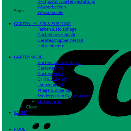
Restposten Gartengestaltung
Wasserbecken
Sepa
Wasserspiele
Close
GARTENHÄUSER & ZUBEHÖR
Farben & Holzpflege
Gartenhauszubehör
Geräteschuppen Metall
Holzelemente
Close
GARTENMÖBEL
Gartenmöbel-Auflagen
Gartenstühle
Gartentische
Grill & Zubehör
Loungemöbel
Pflege & Zubehör
Sonderposten Gartenmöbel
Strandkörbe
Close
SAUNA
Close
POOL