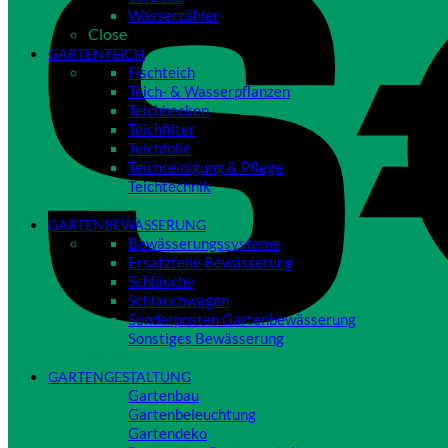
Wasserzähler
Close
GARTENTEICH
Fischteich
Teich- & Wasserpflanzen
Teichbecken
Teichfilter
Teichfolie
Teichreinigung & Pflege
Teichtechnik
Close
GARTENBEWÄSSERUNG
Bewässerungssysteme
Ersatzteile Bewässerung
Schläuche
Schlauchwagen
Sonderposten Gartenbewässerung
Sonstiges Bewässerung
Close
GARTENGESTALTUNG
Gartenbau
Gartenbeleuchtung
Gartendeko