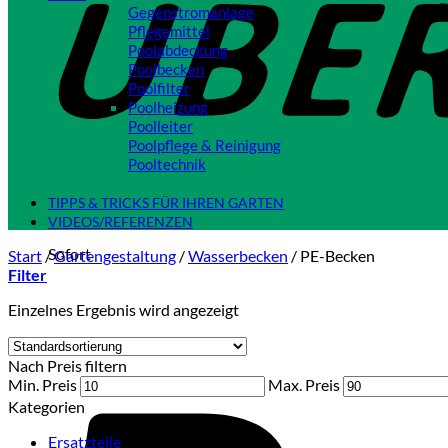
Gegenstromanlage
Pflegemittel
Poolabdeckung
Poolbecken
Poolfilter
Poolheizung
Poolleiter
Poolpflege & Reinigung
Pooltechnik
Close
TIPPS & TRICKS FÜR IHREN GARTEN
VIDEOS/REFERENZEN
Sofort
Start
/
Gartengestaltung
/
Wasserbecken
/
PE-Becken
Filter
Einzelnes Ergebnis wird angezeigt
Nach Preis filtern
Min. Preis
Max. Preis
Kategorien
Ersatzteile
(2)