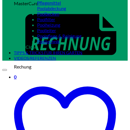
Pflegemittel
MasterCard
Poolabdeckung
Poolbecken
Poolfilter
Poolheizung
Poolleiter
Poolpflege & Reinigung
Pooltechnik
Close
TIPPS & TRICKS FÜR IHREN GARTEN
VIDEOS/REFERENZEN
Rechung
0