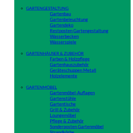
Close
GARTENGESTALTUNG
Gartenbau
Gartenbeleuchtung
Gartendeko
Restposten Gartengestaltung
Wasserbecken
Wasserspiele
Close
GARTENHÄUSER & ZUBEHÖR
Farben & Holzpflege
Gartenhauszubehör
Geräteschuppen Metall
Holzelemente
Close
GARTENMÖBEL
Gartenmöbel-Auflagen
Gartenstühle
Gartentische
Grill & Zubehör
Loungemöbel
Pflege & Zubehör
Sonderposten Gartenmöbel
Strandkörbe