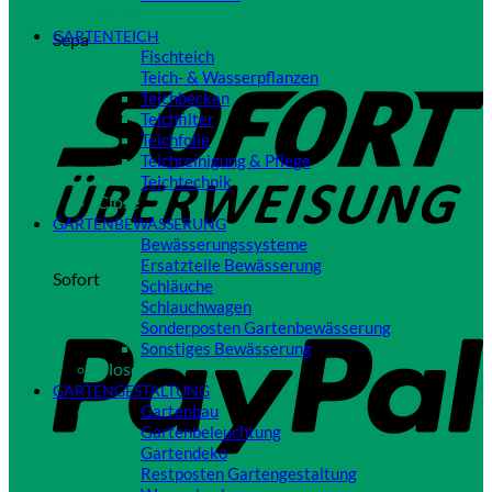
Close
GARTENTEICH
Sepa
Fischteich
Teich- & Wasserpflanzen
Teichbecken
Teichfilter
Teichfolie
Teichreinigung & Pflege
Teichtechnik
Close
GARTENBEWÄSSERUNG
Bewässerungssysteme
Ersatzteile Bewässerung
Sofort
Schläuche
Schlauchwagen
Sonderposten Gartenbewässerung
Sonstiges Bewässerung
Close
GARTENGESTALTUNG
Gartenbau
Gartenbeleuchtung
Gartendeko
Restposten Gartengestaltung