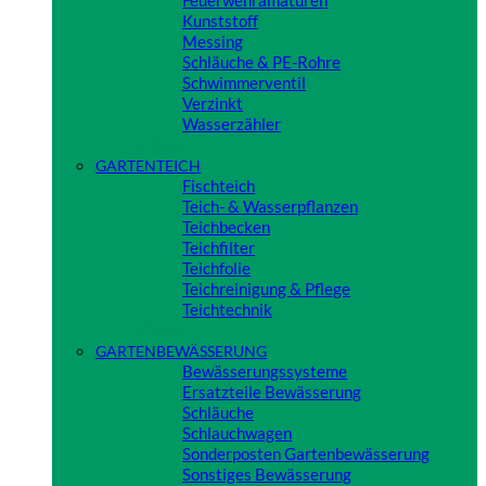
Feuerwehramaturen
Kunststoff
Messing
Schläuche & PE-Rohre
Schwimmerventil
Verzinkt
Wasserzähler
Close
GARTENTEICH
Fischteich
Teich- & Wasserpflanzen
Teichbecken
Teichfilter
Teichfolie
Teichreinigung & Pflege
Teichtechnik
Close
GARTENBEWÄSSERUNG
Bewässerungssysteme
Ersatzteile Bewässerung
Schläuche
Schlauchwagen
Sonderposten Gartenbewässerung
Sonstiges Bewässerung