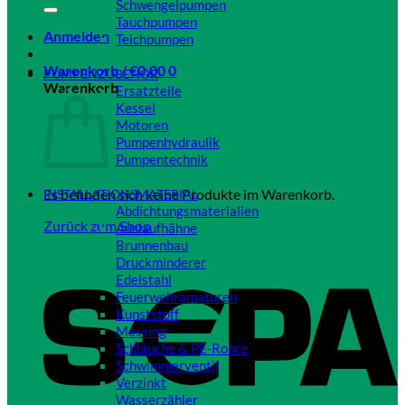
Schwengelpumpen
Tauchpumpen
Anmelden
Teichpumpen
Close
Warenkorb /
€
0,00
0
PUMPENZUBEHÖR
Warenkorb
Ersatzteile
Kessel
Motoren
Pumpenhydraulik
Pumpentechnik
Close
Es befinden sich keine Produkte im Warenkorb.
INSTALLATIONSMATERIAL
Abdichtungsmaterialien
Zurück zum Shop
Auslaufhähne
Brunnenbau
Druckminderer
Edelstahl
Feuerwehramaturen
Kunststoff
Messing
Schläuche & PE-Rohre
Schwimmerventil
Verzinkt
Wasserzähler