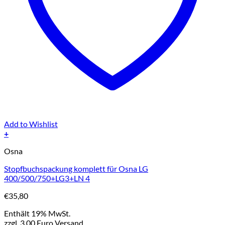
Add to Wishlist
+
Osna
Stopfbuchspackung komplett für Osna LG
400/500/750+LG3+LN 4
€
35,80
Enthält 19% MwSt.
zzgl. 3,00 Euro Versand.