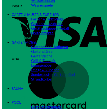
Wasserbecken
Wasserspiele
PayPal
Close
GARTENHÄUSER & ZUBEHÖR
Farben & Holzpflege
Gartenhauszubehör
Geräteschuppen Metall
Holzelemente
Close
GARTENMÖBEL
Gartenmöbel-Auflagen
Gartenstühle
Gartentische
Visa
Grill & Zubehör
Loungemöbel
Pflege & Zubehör
Sonderposten Gartenmöbel
Strandkörbe
Close
SAUNA
Close
POOL
Gegenstromanlage