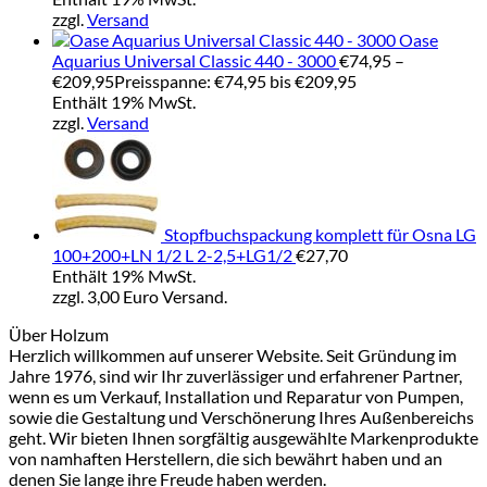
zzgl.
Versand
Oase
Aquarius Universal Classic 440 - 3000
€
74,95
–
€
209,95
Preisspanne: €74,95 bis €209,95
Enthält 19% MwSt.
zzgl.
Versand
Stopfbuchspackung komplett für Osna LG
100+200+LN 1/2 L 2-2,5+LG1/2
€
27,70
Enthält 19% MwSt.
zzgl. 3,00 Euro Versand.
Über Holzum
Herzlich willkommen auf unserer Website. Seit Gründung im
Jahre 1976, sind wir Ihr zuverlässiger und erfahrener Partner,
wenn es um Verkauf, Installation und Reparatur von Pumpen,
sowie die Gestaltung und Verschönerung Ihres Außenbereichs
geht. Wir bieten Ihnen sorgfältig ausgewählte Markenprodukte
von namhaften Herstellern, die sich bewährt haben und an
denen Sie lange ihre Freude haben werden.