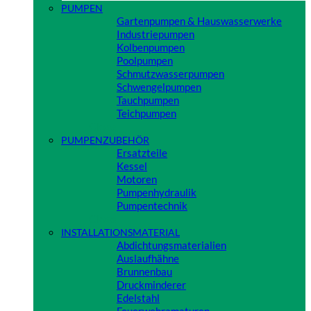
PUMPEN
Gartenpumpen & Hauswasserwerke
Industriepumpen
Kolbenpumpen
Poolpumpen
Schmutzwasserpumpen
Schwengelpumpen
Tauchpumpen
Teichpumpen
Close
PUMPENZUBEHÖR
Ersatzteile
Kessel
Motoren
Pumpenhydraulik
Pumpentechnik
Close
INSTALLATIONSMATERIAL
Abdichtungsmaterialien
Auslaufhähne
Brunnenbau
Druckminderer
Edelstahl