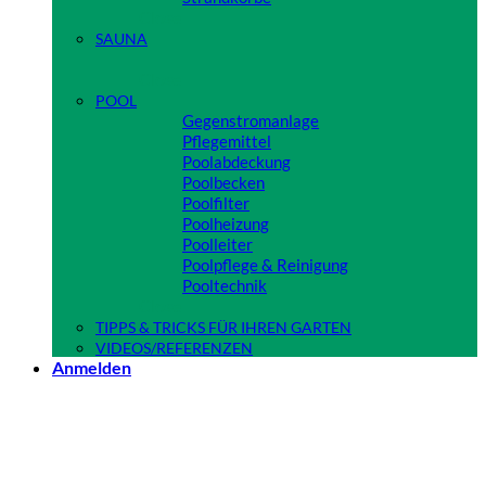
Close
SAUNA
Close
POOL
Gegenstromanlage
Pflegemittel
Poolabdeckung
Poolbecken
Poolfilter
Poolheizung
Poolleiter
Poolpflege & Reinigung
Pooltechnik
Close
TIPPS & TRICKS FÜR IHREN GARTEN
VIDEOS/REFERENZEN
Anmelden
Anmelden
Benutzername oder E-Mail-Adresse
*
Erforderlich