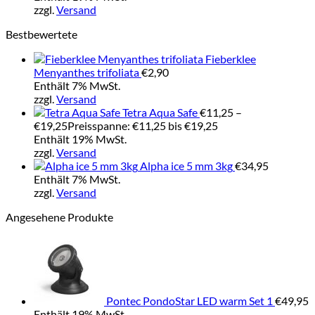
zzgl.
Versand
Bestbewertete
Fieberklee
Menyanthes trifoliata
€
2,90
Enthält 7% MwSt.
zzgl.
Versand
Tetra Aqua Safe
€
11,25
–
€
19,25
Preisspanne: €11,25 bis €19,25
Enthält 19% MwSt.
zzgl.
Versand
Alpha ice 5 mm 3kg
€
34,95
Enthält 7% MwSt.
zzgl.
Versand
Angesehene Produkte
Pontec PondoStar LED warm Set 1
€
49,95
Enthält 19% MwSt.