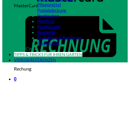
Pflegemittel
MasterCard
Poolabdeckung
Poolbecken
Poolfilter
Poolheizung
Poolleiter
Poolpflege & Reinigung
Pooltechnik
Close
TIPPS & TRICKS FÜR IHREN GARTEN
VIDEOS/REFERENZEN
Rechung
0