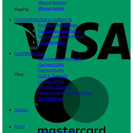
Wasserbecken
Wasserspiele
PayPal
Close
GARTENHÄUSER & ZUBEHÖR
Farben & Holzpflege
Gartenhauszubehör
Geräteschuppen Metall
Holzelemente
Close
GARTENMÖBEL
Gartenmöbel-Auflagen
Gartenstühle
Gartentische
Visa
Grill & Zubehör
Loungemöbel
Pflege & Zubehör
Sonderposten Gartenmöbel
Strandkörbe
Close
SAUNA
Close
POOL
Gegenstromanlage