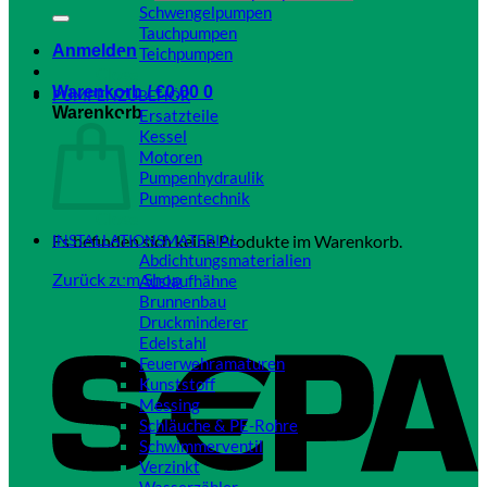
Schwengelpumpen
Tauchpumpen
Anmelden
Teichpumpen
Close
Warenkorb /
€
0,00
0
PUMPENZUBEHÖR
Warenkorb
Ersatzteile
Kessel
Motoren
Pumpenhydraulik
Pumpentechnik
Close
Es befinden sich keine Produkte im Warenkorb.
INSTALLATIONSMATERIAL
Abdichtungsmaterialien
Zurück zum Shop
Auslaufhähne
Brunnenbau
Druckminderer
Edelstahl
Feuerwehramaturen
Kunststoff
Messing
Schläuche & PE-Rohre
Schwimmerventil
Verzinkt