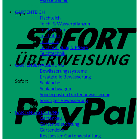
Wasserzähler
Close
GARTENTEICH
Sepa
Fischteich
Teich- & Wasserpflanzen
Teichbecken
Teichfilter
Teichfolie
Teichreinigung & Pflege
Teichtechnik
Close
GARTENBEWÄSSERUNG
Bewässerungssysteme
Ersatzteile Bewässerung
Sofort
Schläuche
Schlauchwagen
Sonderposten Gartenbewässerung
Sonstiges Bewässerung
Close
GARTENGESTALTUNG
Gartenbau
Gartenbeleuchtung
Gartendeko
Restposten Gartengestaltung