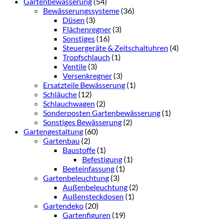
Gartenbewässerung
(54)
Bewässerungssysteme
(36)
Düsen
(3)
Flächenregner
(3)
Sonstiges
(16)
Steuergeräte & Zeitschaltuhren
(4)
Tropfschlauch
(1)
Ventile
(3)
Versenkregner
(3)
Ersatzteile Bewässerung
(1)
Schläuche
(12)
Schlauchwagen
(2)
Sonderposten Gartenbewässerung
(1)
Sonstiges Bewässerung
(2)
Gartengestaltung
(60)
Gartenbau
(2)
Baustoffe
(1)
Befestigung
(1)
Beeteinfassung
(1)
Gartenbeleuchtung
(3)
Außenbeleuchtung
(2)
Außensteckdosen
(1)
Gartendeko
(20)
Gartenfiguren
(19)