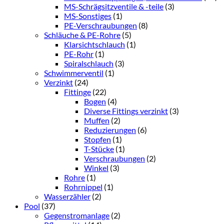
MS-Schrägsitzventile & -teile
(3)
MS-Sonstiges
(1)
PE-Verschraubungen
(8)
Schläuche & PE-Rohre
(5)
Klarsichtschlauch
(1)
PE-Rohr
(1)
Spiralschlauch
(3)
Schwimmerventil
(1)
Verzinkt
(24)
Fittinge
(22)
Bogen
(4)
Diverse Fittings verzinkt
(3)
Muffen
(2)
Reduzierungen
(6)
Stopfen
(1)
T-Stücke
(1)
Verschraubungen
(2)
Winkel
(3)
Rohre
(1)
Rohrnippel
(1)
Wasserzähler
(2)
Pool
(37)
Gegenstromanlage
(2)