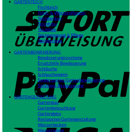
GARTENTEICH
S
Fischteich
Teich- & Wasserpflanzen
Teichbecken
Teichfilter
Teichfolie
Teichreinigung & Pflege
Teichtechnik
Close
GARTENBEWÄSSERUNG
Bewässerungssysteme
P
Ersatzteile Bewässerung
Schläuche
Schlauchwagen
Sonderposten Gartenbewässerung
Sonstiges Bewässerung
Close
GARTENGESTALTUNG
Gartenbau
Gartenbeleuchtung
Gartendeko
Restposten Gartengestaltung
V
Wasserbecken
Wasserspiele