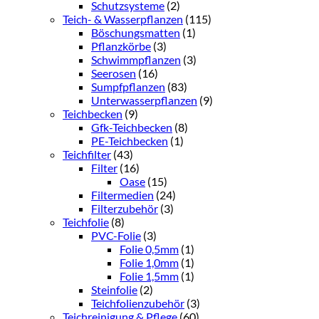
Schutzsysteme
(2)
Teich- & Wasserpflanzen
(115)
Böschungsmatten
(1)
Pflanzkörbe
(3)
Schwimmpflanzen
(3)
Seerosen
(16)
Sumpfpflanzen
(83)
Unterwasserpflanzen
(9)
Teichbecken
(9)
Gfk-Teichbecken
(8)
PE-Teichbecken
(1)
Teichfilter
(43)
Filter
(16)
Oase
(15)
Filtermedien
(24)
Filterzubehör
(3)
Teichfolie
(8)
PVC-Folie
(3)
Folie 0,5mm
(1)
Folie 1,0mm
(1)
Folie 1,5mm
(1)
Steinfolie
(2)
Teichfolienzubehör
(3)
Teichreinigung & Pflege
(60)