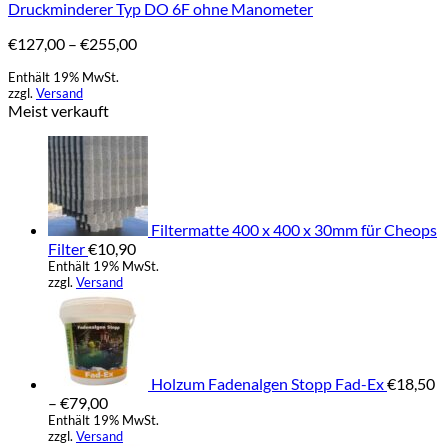
Druckminderer Typ DO 6F ohne Manometer
mehrere
Varianten
Preisspanne:
€
127,00
–
€
255,00
auf.
€127,00
Die
Enthält 19% MwSt.
bis
Optionen
zzgl.
Versand
€255,00
können
Meist verkauft
auf
der
Produktseite
gewählt
werden
Filtermatte 400 x 400 x 30mm für Cheops
Filter
€
10,90
Enthält 19% MwSt.
zzgl.
Versand
Holzum Fadenalgen Stopp Fad-Ex
€
18,50
Preisspanne:
–
€
79,00
€18,50
Enthält 19% MwSt.
zzgl.
Versand
bis