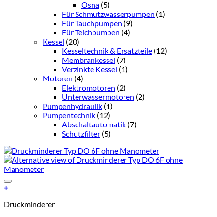
Osna
(5)
Für Schmutzwasserpumpen
(1)
Für Tauchpumpen
(9)
Für Teichpumpen
(4)
Kessel
(20)
Kesseltechnik & Ersatzteile
(12)
Membrankessel
(7)
Verzinkte Kessel
(1)
Motoren
(4)
Elektromotoren
(2)
Unterwassermotoren
(2)
Pumpenhydraulik
(1)
Pumpentechnik
(12)
Abschaltautomatik
(7)
Schutzfilter
(5)
Add to Wishlist
+
Dieses
Druckminderer
Produkt
weist