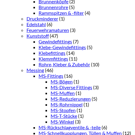
Brunnenköpfe
(2)
Brunnenrohre
(5)
Rammspitzen & -filter
(4)
Druckminderer
(1)
Edelstahl
(6)
Feuerwehramaturen
(3)
Kunststoff
(47)
Gewindefittings
(7)
Klebe-Gewindefittings
(5)
Klebefittings
(14)
Klemmfittings
(11)
Rohre, Kleber & Zubehör
(10)
Messing
(46)
MS-Fittings
(16)
MS-Bögen
(1)
MS-Diverse Fittings
(3)
MS-Muffen
(1)
MS-Reduzierungen
(5)
MS-Rohrnippel
(1)
MS-Stopfen
(1)
MS-T-Stücke
(1)
MS-Winkel
(3)
MS-Rückschlagventile & -teile
(6)
MS-Schnellkupplungen, Tüllen & Muffen
(12)