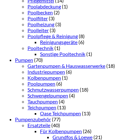
Pflegemittel
(14)
Poolabdeckung
(1)
Poolbecken
(2)
Poolfilter
(3)
Poolheizung
(3)
Poolleiter
(3)
Poolpflege & Reinigung
(8)
Reinigungsgeräte
(6)
Pooltechnik
(1)
Sonstige Pooltechnik
(1)
Pumpen
(70)
Gartenpumpen & Hauswasserwerke
(18)
Industriepumpen
(6)
Kolbenpumpen
(1)
Poolpumpen
(6)
Schmutzwasserpumpen
(18)
Schwengelpumpen
(4)
Tauchpumpen
(4)
Teichpumpen
(13)
Oase Teichpumpen
(13)
Pumpenzubehör
(77)
Ersatzteile
(40)
Für Kolbenpumpen
(26)
Grundfos & Loewe
(21)