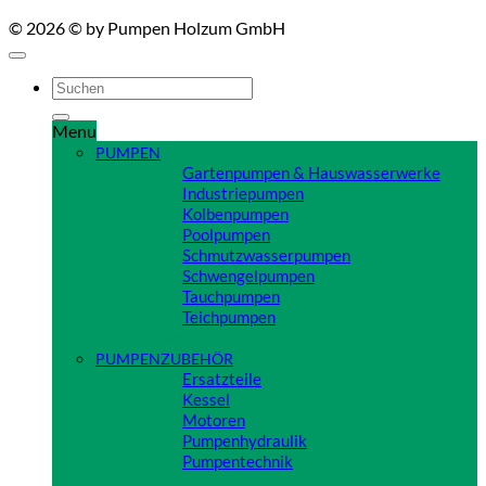
© 2026 © by Pumpen Holzum GmbH
Suchen
nach:
Menu
PUMPEN
Gartenpumpen & Hauswasserwerke
Industriepumpen
Kolbenpumpen
Poolpumpen
Schmutzwasserpumpen
Schwengelpumpen
Tauchpumpen
Teichpumpen
Close
PUMPENZUBEHÖR
Ersatzteile
Kessel
Motoren
Pumpenhydraulik
Pumpentechnik
Close