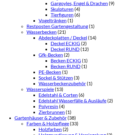
Gargoyles, Engel & Drachen
(9)
Skulpturen
(4)
Tierfiguren
(6)
Vogeltränken
(1)
Restposten Gartengestaltung
(1)
Wasserbecken
(21)
Abdeckplatten / Deckel
(14)
Deckel ECKIG
(2)
Deckel RUND
(12)
Gfk-Becken
(2)
Becken ECKIG
(1)
Becken RUND
(1)
PE-Becken
(1)
Sockel & Stützen
(3)
Wasserbeckenzubehör
(1)
Wasserspiele
(13)
Edelstahl & Corten
(6)
Edelstahl Wasserfälle & Ausläufe
(2)
Polyresin
(4)
Zierbrunnen
(1)
Gartenhäuser & Zubehör
(38)
Farben & Holzpflege
(33)
Holzfarben
(2)
Holzgrundierung & Versiegelung
(3)