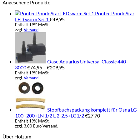
Angesehene Produkte
Pontec PondoStar
LED warm Set 1
€
49,95
Enthält 19% MwSt.
zzgl.
Versand
Oase Aquarius Universal Classic 440 -
Preisspanne:
3000
€
74,95
–
€
209,95
€74,95
Enthält 19% MwSt.
zzgl.
Versand
bis
€209,95
Stopfbuchspackung komplett für Osna LG
100+200+LN 1/2 L 2-2,5+LG1/2
€
27,70
Enthält 19% MwSt.
zzgl. 3,00 Euro Versand.
Über Holzum