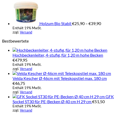
Preisspa
€79,00
€25,90
bis
€39,90
Holzum Bio Stabil
€
25,90
–
€
39,90
Enthält 19% MwSt.
zzgl.
Versand
Bestbewertete
Hochbeckenleiter, 4-stufig, für 1,20 m hohe Becken
€
479,95
Enthält 19% MwSt.
zzgl.
Versand
Velda Kescher Ø 46cm mit Teleskopstiel max. 180 cm
€
46,75
Enthält 19% MwSt.
zzgl.
Versand
GFK
Sockel ST30 für PE-Becken Ø 40 cm H 29 cm
€
51,50
Enthält 19% MwSt.
zzgl.
Versand