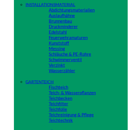
INSTALLATIONSMATERIAL
Abdichtungsmaterialien
Auslaufhähne
Brunnenbau
Druckminderer
Edelstahl
Feuerwehramaturen
Kunststoff
Messing
Schläuche & PE-Rohre
Schwimmerventil
Verzinkt
Wasserzähler
Close
GARTENTEICH
Fischteich
Teich- & Wasserpflanzen
Teichbecken
Teichfilter
Teichfolie
Teichreinigung & Pflege
Teichtechnik
Close