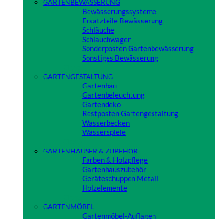
GARTENBEWÄSSERUNG
Bewässerungssysteme
Ersatzteile Bewässerung
Schläuche
Schlauchwagen
Sonderposten Gartenbewässerung
Sonstiges Bewässerung
Close
GARTENGESTALTUNG
Gartenbau
Gartenbeleuchtung
Gartendeko
Restposten Gartengestaltung
Wasserbecken
Wasserspiele
Close
GARTENHÄUSER & ZUBEHÖR
Farben & Holzpflege
Gartenhauszubehör
Geräteschuppen Metall
Holzelemente
Close
GARTENMÖBEL
Gartenmöbel-Auflagen