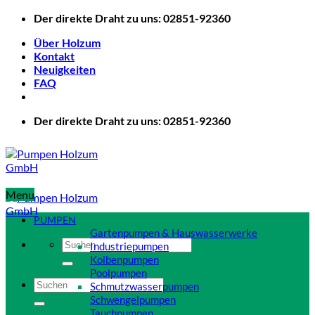
Zum
Der direkte Draht zu uns: 02851-92360
Inhalt
Über Holzum
springen
Kontakt
Neuigkeiten
FAQ
Der direkte Draht zu uns: 02851-92360
Menu
PUMPEN
Gartenpumpen & Hauswasserwerke
Suchen
Industriepumpen
nach:
Kolbenpumpen
Poolpumpen
Suchen
Schmutzwasserpumpen
nach:
Schwengelpumpen
Tauchpumpen