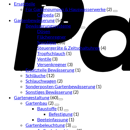
Ersatzteile
(2)
Für Gartenpumpen & Hauswasserwerke
(2)
Calpeda
(2)
Gartenbewässerung
(54)
Bewässerungssysteme
(36)
Düsen
(3)
Flächenregner
(3)
Sonstiges
(16)
Steuergeräte & Zeitschaltuhren
(4)
Tropfschlauch
(1)
Ventile
(3)
Versenkregner
(3)
Ersatzteile Bewässerung
(1)
Schläuche
(12)
Schlauchwagen
(2)
Sonderposten Gartenbewässerung
(1)
Sonstiges Bewässerung
(2)
Gartengestaltung
(60)
Gartenbau
(2)
Baustoffe
(1)
Befestigung
(1)
Beeteinfassung
(1)
Gartenbeleuchtung
(3)