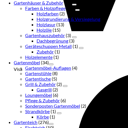
Gartenhäuser & Zubehör
(38)
Farben & Holzpflege
(33)
Holzfarben
(2)
Holzgrundierung & Versiegelung
(3)
Holzlasur
(13)
Holzöle
(15)
Gartenhauszubehör
(3)
Dachbegrünung
(3)
Geräteschuppen Metall
(1)
Zubehör
(1)
Holzelemente
(1)
Gartenmöbel
(34)
Gartenmöbel-Auflagen
(4)
Visa
Gartenstühle
(8)
Gartentische
(5)
Grill & Zubehör
(2)
Gasgrill
(2)
Loungemöbel
(6)
Pflege & Zubehör
(6)
Sonderposten Gartenmöbel
(2)
Strandkörbe
(1)
Körbe
(1)
Gartenteich
(276)
Fischteich
(10)