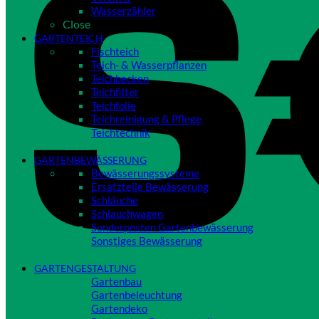
Wasserzähler
Close
GARTENTEICH
Fischteich
Teich- & Wasserpflanzen
Teichbecken
Teichfilter
Teichfolie
Teichreinigung & Pflege
Teichtechnik
Close
GARTENBEWÄSSERUNG
Bewässerungssysteme
Ersatzteile Bewässerung
Schläuche
Schlauchwagen
Sonderposten Gartenbewässerung
Sonstiges Bewässerung
Close
GARTENGESTALTUNG
Gartenbau
Gartenbeleuchtung
Gartendeko