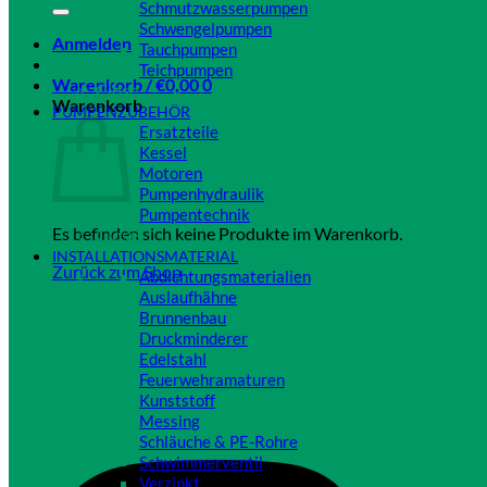
Schmutzwasserpumpen
Schwengelpumpen
Anmelden
Tauchpumpen
Teichpumpen
Warenkorb /
€
0,00
0
Close
Warenkorb
PUMPENZUBEHÖR
Ersatzteile
Kessel
Motoren
Pumpenhydraulik
Pumpentechnik
Es befinden sich keine Produkte im Warenkorb.
Close
INSTALLATIONSMATERIAL
Zurück zum Shop
Abdichtungsmaterialien
Auslaufhähne
Brunnenbau
Druckminderer
Edelstahl
Feuerwehramaturen
Kunststoff
Messing
Schläuche & PE-Rohre
Schwimmerventil
Verzinkt