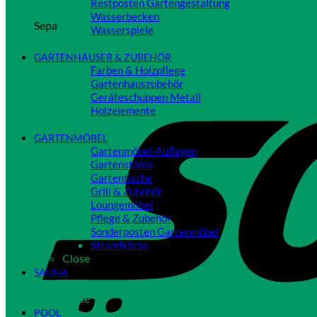
Restposten Gartengestaltung
Wasserbecken
Sepa
Wasserspiele
Close
GARTENHÄUSER & ZUBEHÖR
Farben & Holzpflege
Gartenhauszubehör
Geräteschuppen Metall
Holzelemente
Close
GARTENMÖBEL
Gartenmöbel-Auflagen
Gartenstühle
Gartentische
Grill & Zubehör
Loungemöbel
Pflege & Zubehör
Sonderposten Gartenmöbel
Strandkörbe
Close
SAUNA
Close
POOL