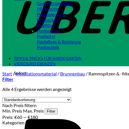
Gegenstromanlage
Pflegemittel
Poolabdeckung
Poolbecken
Poolfilter
Poolheizung
Poolleiter
Poolpflege & Reinigung
Pooltechnik
Close
TIPPS & TRICKS FÜR IHREN GARTEN
VIDEOS/REFERENZEN
Sofort
Start
/
Installationsmaterial
/
Brunnenbau
/
Rammspitzen & -filt
Filter
Alle 4 Ergebnisse werden angezeigt
Nach Preis filtern
Min. Preis
Max. Preis
Filter
Preis:
€60
—
€180
Kategorien