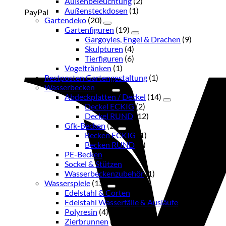
Außenbeleuchtung
(2)
Außensteckdosen
(1)
PayPal
Gartendeko
(20)
Gartenfiguren
(19)
Gargoyles, Engel & Drachen
(9)
Skulpturen
(4)
Tierfiguren
(6)
Vogeltränken
(1)
Restposten Gartengestaltung
(1)
Wasserbecken
(21)
Abdeckplatten / Deckel
(14)
Deckel ECKIG
(2)
Deckel RUND
(12)
Gfk-Becken
(2)
Becken ECKIG
(1)
Becken RUND
(1)
PE-Becken
(1)
Sockel & Stützen
(3)
Wasserbeckenzubehör
(1)
Wasserspiele
(13)
Edelstahl & Corten
(6)
Edelstahl Wasserfälle & Ausläufe
(2)
Polyresin
(4)
Zierbrunnen
(1)