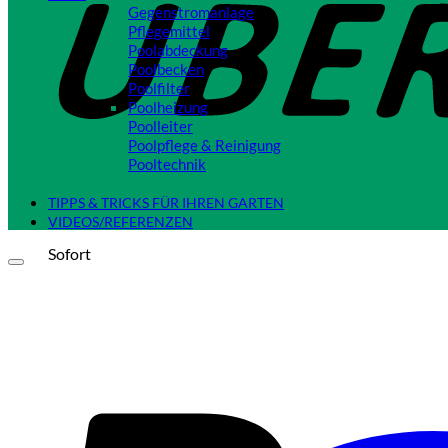
Gegenstromanlage
Pflegemittel
Poolabdeckung
Poolbecken
Poolfilter
Poolheizung
Poolleiter
Poolpflege & Reinigung
Pooltechnik
Close
TIPPS & TRICKS FÜR IHREN GARTEN
VIDEOS/REFERENZEN
Sofort