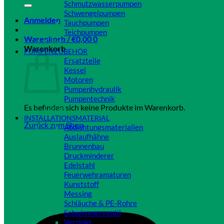
Schmutzwasserpumpen
Schwengelpumpen
Anmelden
Tauchpumpen
Teichpumpen
Warenkorb /
€
0,00
0
Close
Warenkorb
PUMPENZUBEHÖR
Ersatzteile
Kessel
Motoren
Pumpenhydraulik
Pumpentechnik
Es befinden sich keine Produkte im Warenkorb.
Close
INSTALLATIONSMATERIAL
Zurück zum Shop
Abdichtungsmaterialien
Auslaufhähne
Brunnenbau
Druckminderer
Edelstahl
Feuerwehramaturen
Kunststoff
Messing
Schläuche & PE-Rohre
Schwimmerventil
Verzinkt