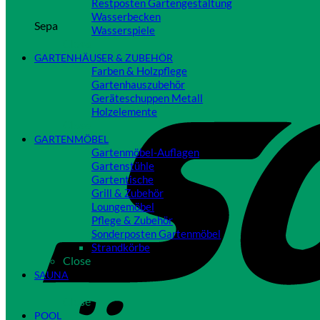
Restposten Gartengestaltung
Wasserbecken
Sepa
Wasserspiele
Close
GARTENHÄUSER & ZUBEHÖR
Farben & Holzpflege
Gartenhauszubehör
Geräteschuppen Metall
Holzelemente
Close
GARTENMÖBEL
Gartenmöbel-Auflagen
Gartenstühle
Gartentische
Grill & Zubehör
Loungemöbel
Pflege & Zubehör
Sonderposten Gartenmöbel
Strandkörbe
Close
SAUNA
Close
POOL