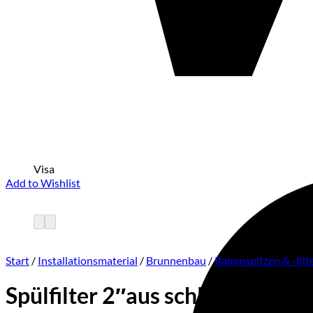
Visa
Add to Wishlist
Start
/
Installationsmaterial
/
Brunnenbau
/
Rammspitzen & -filt
Spülfilter 2″aus schlagfestem 