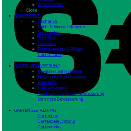
Wasserzähler
Close
GARTENTEICH
Fischteich
Teich- & Wasserpflanzen
Teichbecken
Teichfilter
Teichfolie
Teichreinigung & Pflege
Teichtechnik
Close
GARTENBEWÄSSERUNG
Bewässerungssysteme
Ersatzteile Bewässerung
Schläuche
Schlauchwagen
Sonderposten Gartenbewässerung
Sonstiges Bewässerung
Close
GARTENGESTALTUNG
Gartenbau
Gartenbeleuchtung
Gartendeko