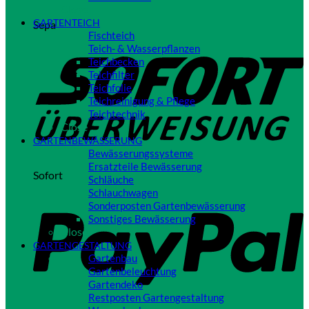
Close
GARTENTEICH
Sepa
Fischteich
Teich- & Wasserpflanzen
Teichbecken
Teichfilter
Teichfolie
Teichreinigung & Pflege
Teichtechnik
Close
GARTENBEWÄSSERUNG
Bewässerungssysteme
Ersatzteile Bewässerung
Sofort
Schläuche
Schlauchwagen
Sonderposten Gartenbewässerung
Sonstiges Bewässerung
Close
GARTENGESTALTUNG
Gartenbau
Gartenbeleuchtung
Gartendeko
Restposten Gartengestaltung