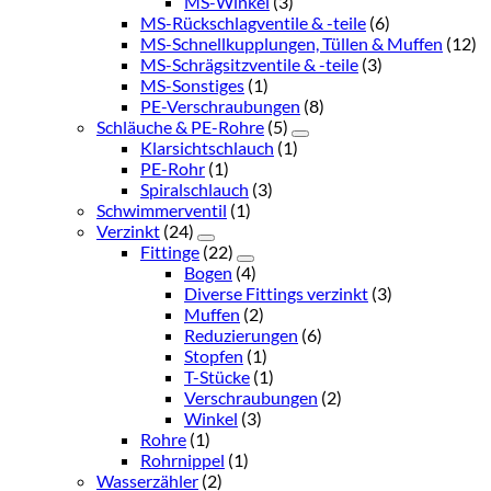
MS-Winkel
(3)
MS-Rückschlagventile & -teile
(6)
MS-Schnellkupplungen, Tüllen & Muffen
(12)
MS-Schrägsitzventile & -teile
(3)
MS-Sonstiges
(1)
PE-Verschraubungen
(8)
Schläuche & PE-Rohre
(5)
Klarsichtschlauch
(1)
PE-Rohr
(1)
Spiralschlauch
(3)
Schwimmerventil
(1)
Verzinkt
(24)
Fittinge
(22)
Bogen
(4)
Diverse Fittings verzinkt
(3)
Muffen
(2)
Reduzierungen
(6)
Stopfen
(1)
T-Stücke
(1)
Verschraubungen
(2)
Winkel
(3)
Rohre
(1)
Rohrnippel
(1)
Wasserzähler
(2)