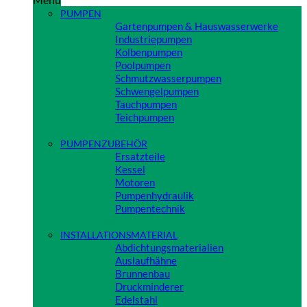
PUMPEN
Gartenpumpen & Hauswasserwerke
Industriepumpen
Kolbenpumpen
Poolpumpen
Schmutzwasserpumpen
Schwengelpumpen
Tauchpumpen
Teichpumpen
Close
PUMPENZUBEHÖR
Ersatzteile
Kessel
Motoren
Pumpenhydraulik
Pumpentechnik
Close
INSTALLATIONSMATERIAL
Abdichtungsmaterialien
Auslaufhähne
Brunnenbau
Druckminderer
Edelstahl