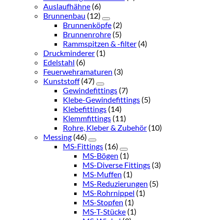
Auslaufhähne
(6)
Brunnenbau
(12)
Brunnenköpfe
(2)
Brunnenrohre
(5)
Rammspitzen & -filter
(4)
Druckminderer
(1)
Edelstahl
(6)
Feuerwehramaturen
(3)
Kunststoff
(47)
Gewindefittings
(7)
Klebe-Gewindefittings
(5)
Klebefittings
(14)
Klemmfittings
(11)
Rohre, Kleber & Zubehör
(10)
Messing
(46)
MS-Fittings
(16)
MS-Bögen
(1)
MS-Diverse Fittings
(3)
MS-Muffen
(1)
MS-Reduzierungen
(5)
MS-Rohrnippel
(1)
MS-Stopfen
(1)
MS-T-Stücke
(1)