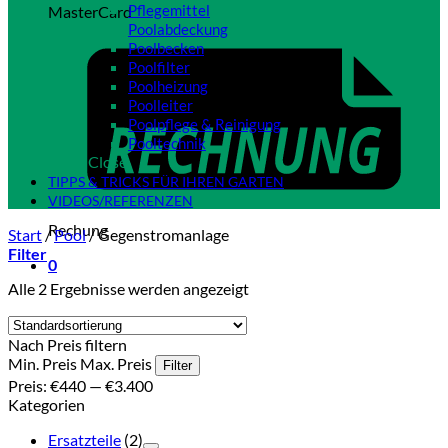
Pflegemittel
MasterCard
Poolabdeckung
Poolbecken
Poolfilter
Poolheizung
Poolleiter
Poolpflege & Reinigung
Pooltechnik
Close
TIPPS & TRICKS FÜR IHREN GARTEN
VIDEOS/REFERENZEN
Rechung
Start
/
Pool
/
Gegenstromanlage
Filter
0
Alle 2 Ergebnisse werden angezeigt
Nach Preis filtern
Min. Preis
Max. Preis
Filter
Preis:
€440
—
€3.400
Kategorien
Ersatzteile
(2)