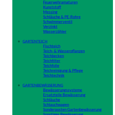
Feuerwehramaturen
Kunststoff
Messing
Schläuche & PE-Rohre
Schwimmerventil
Verzinkt
Wasserzähler
Close
GARTENTEICH
Fischteich
Teich- & Wasserpflanzen
Teichbecken
Teichfilter
Teichfolie
Teichreinigung & Pflege
Teichtechnik
Close
GARTENBEWÄSSERUNG
Bewässerungssysteme
Ersatzteile Bewässerung
Schläuche
Schlauchwagen
Sonderposten Gartenbewässerung
Sonstiges Bewässerung