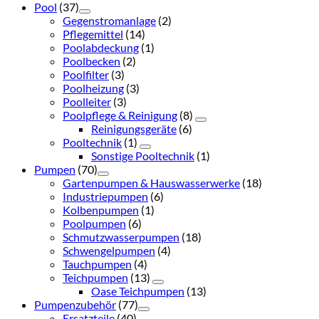
Pool
(37)
Gegenstromanlage
(2)
Pflegemittel
(14)
Poolabdeckung
(1)
Poolbecken
(2)
Poolfilter
(3)
Poolheizung
(3)
Poolleiter
(3)
Poolpflege & Reinigung
(8)
Reinigungsgeräte
(6)
Pooltechnik
(1)
Sonstige Pooltechnik
(1)
Pumpen
(70)
Gartenpumpen & Hauswasserwerke
(18)
Industriepumpen
(6)
Kolbenpumpen
(1)
Poolpumpen
(6)
Schmutzwasserpumpen
(18)
Schwengelpumpen
(4)
Tauchpumpen
(4)
Teichpumpen
(13)
Oase Teichpumpen
(13)
Pumpenzubehör
(77)
Ersatzteile
(40)