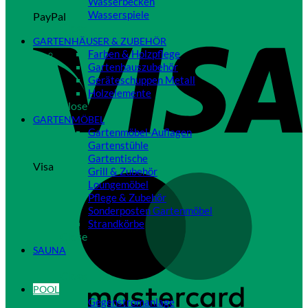
Wasserbecken
Wasserspiele
PayPal
Close
GARTENHÄUSER & ZUBEHÖR
Farben & Holzpflege
Gartenhauszubehör
Geräteschuppen Metall
Holzelemente
Close
GARTENMÖBEL
Gartenmöbel-Auflagen
Gartenstühle
Gartentische
Visa
Grill & Zubehör
Loungemöbel
Pflege & Zubehör
Sonderposten Gartenmöbel
Strandkörbe
Close
SAUNA
Close
POOL
Gegenstromanlage