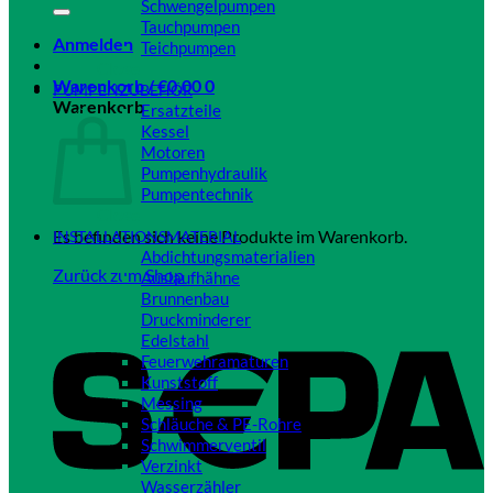
Schwengelpumpen
Tauchpumpen
Anmelden
Teichpumpen
Close
Warenkorb /
€
0,00
0
PUMPENZUBEHÖR
Warenkorb
Ersatzteile
Kessel
Motoren
Pumpenhydraulik
Pumpentechnik
Close
Es befinden sich keine Produkte im Warenkorb.
INSTALLATIONSMATERIAL
Abdichtungsmaterialien
Zurück zum Shop
Auslaufhähne
Brunnenbau
Druckminderer
Edelstahl
Feuerwehramaturen
Kunststoff
Messing
Schläuche & PE-Rohre
Schwimmerventil
Verzinkt
Wasserzähler