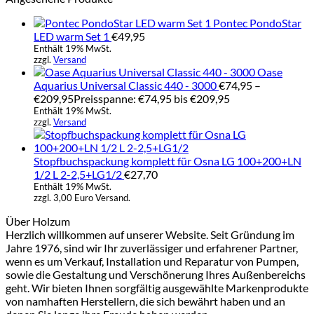
Pontec PondoStar
LED warm Set 1
€
49,95
Enthält 19% MwSt.
zzgl.
Versand
Oase
Aquarius Universal Classic 440 - 3000
€
74,95
–
€
209,95
Preisspanne: €74,95 bis €209,95
Enthält 19% MwSt.
zzgl.
Versand
Stopfbuchspackung komplett für Osna LG 100+200+LN
1/2 L 2-2,5+LG1/2
€
27,70
Enthält 19% MwSt.
zzgl. 3,00 Euro Versand.
Über Holzum
Herzlich willkommen auf unserer Website. Seit Gründung im
Jahre 1976, sind wir Ihr zuverlässiger und erfahrener Partner,
wenn es um Verkauf, Installation und Reparatur von Pumpen,
sowie die Gestaltung und Verschönerung Ihres Außenbereichs
geht. Wir bieten Ihnen sorgfältig ausgewählte Markenprodukte
von namhaften Herstellern, die sich bewährt haben und an