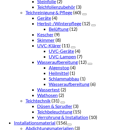
Steinfolie
(2)
Teichfolienzubehör
(3)
Teichreinigung & Pflege
(60)
Geräte
(4)
Herbst-/Winterpflege
(12)
Belüftung
(12)
Kescher
(9)
Skimmer
(8)
UVC-Klärer
(11)
UVC-Geräte
(4)
UVC-Lampen
(7)
Wasseraufbereitung
(12)
Algenstop
(4)
Heilmittel
(1)
Schlammabbau
(1)
Wasseraufbereitung
(6)
Wassertest
(2)
Wathosen
(2)
Teichtechnik
(31)
Düsen & Sprudler
(3)
Teichbeleuchtung
(15)
Verrohrung & Installation
(10)
Installationsmaterial
(156)
Abdichtungsmaterialien
(3)