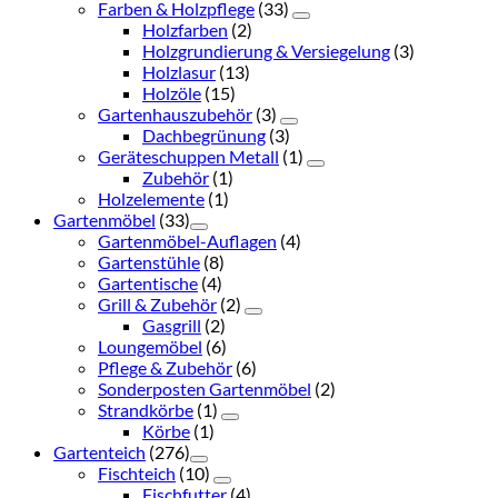
Farben & Holzpflege
(33)
Holzfarben
(2)
Holzgrundierung & Versiegelung
(3)
Holzlasur
(13)
Holzöle
(15)
Gartenhauszubehör
(3)
Dachbegrünung
(3)
Geräteschuppen Metall
(1)
Zubehör
(1)
Holzelemente
(1)
Gartenmöbel
(33)
Gartenmöbel-Auflagen
(4)
Gartenstühle
(8)
Gartentische
(4)
Grill & Zubehör
(2)
Gasgrill
(2)
Loungemöbel
(6)
Pflege & Zubehör
(6)
Sonderposten Gartenmöbel
(2)
Strandkörbe
(1)
Körbe
(1)
Gartenteich
(276)
Fischteich
(10)
Fischfutter
(4)