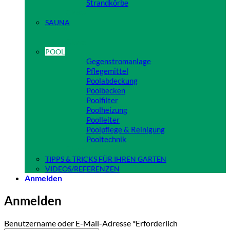
Strandkörbe
Close
SAUNA
Close
POOL
Gegenstromanlage
Pflegemittel
Poolabdeckung
Poolbecken
Poolfilter
Poolheizung
Poolleiter
Poolpflege & Reinigung
Pooltechnik
Close
TIPPS & TRICKS FÜR IHREN GARTEN
VIDEOS/REFERENZEN
Anmelden
Anmelden
Benutzername oder E-Mail-Adresse
*
Erforderlich