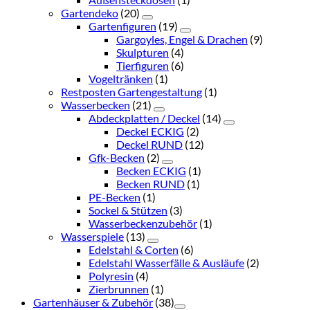
Gartendeko
(20)
Gartenfiguren
(19)
Gargoyles, Engel & Drachen
(9)
Skulpturen
(4)
Tierfiguren
(6)
Vogeltränken
(1)
Restposten Gartengestaltung
(1)
Wasserbecken
(21)
Abdeckplatten / Deckel
(14)
Deckel ECKIG
(2)
Deckel RUND
(12)
Gfk-Becken
(2)
Becken ECKIG
(1)
Becken RUND
(1)
PE-Becken
(1)
Sockel & Stützen
(3)
Wasserbeckenzubehör
(1)
Wasserspiele
(13)
Edelstahl & Corten
(6)
Edelstahl Wasserfälle & Ausläufe
(2)
Polyresin
(4)
Zierbrunnen
(1)
Gartenhäuser & Zubehör
(38)