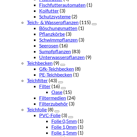
Fischfutterautomaten
(1)
Koifutter
(3)
Schutzsysteme
(2)
Teich- & Wasserpflanzen
(115)
Böschungsmatten
(1)
Pflanzkörbe
(3)
Schwimmpflanzen
(3)
Seerosen
(16)
Sumpfpflanzen
(83)
Unterwasserpflanzen
(9)
Teichbecken
(9)
Gfk-Teichbecken
(8)
PE-Teichbecken
(1)
Teichfilter
(43)
Filter
(16)
Oase
(15)
Filtermedien
(24)
Filterzubehör
(3)
Teichfolie
(8)
PVC-Folie
(3)
Folie 0,5mm
(1)
Folie 1,0mm
(1)
Folie 1,5mm
(1)