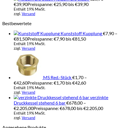
€
39,90
Preisspanne: €25,90 bis €39,90
Enthält 19% MwSt.
zzgl.
Versand
Bestbewertete
Kunststoff Kupplung
€
7,90
–
€
81,50
Preisspanne: €7,90 bis €81,50
Enthält 19% MwSt.
zzgl.
Versand
MS Red.-Stück
€
1,70
–
€
42,60
Preisspanne: €1,70 bis €42,60
Enthält 19% MwSt.
zzgl.
Versand
verzinkte
Druckkessel stehend 6 bar
€
678,00
–
€
2.205,00
Preisspanne: €678,00 bis €2.205,00
Enthält 19% MwSt.
zzgl.
Versand
Angesehene Produkte