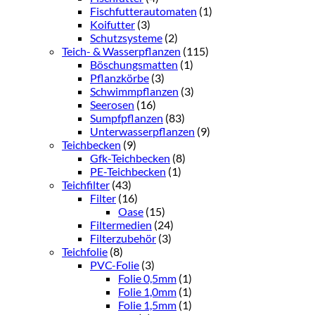
Fischfutterautomaten
(1)
Koifutter
(3)
Schutzsysteme
(2)
Teich- & Wasserpflanzen
(115)
Böschungsmatten
(1)
Pflanzkörbe
(3)
Schwimmpflanzen
(3)
Seerosen
(16)
Sumpfpflanzen
(83)
Unterwasserpflanzen
(9)
Teichbecken
(9)
Gfk-Teichbecken
(8)
PE-Teichbecken
(1)
Teichfilter
(43)
Filter
(16)
Oase
(15)
Filtermedien
(24)
Filterzubehör
(3)
Teichfolie
(8)
PVC-Folie
(3)
Folie 0,5mm
(1)
Folie 1,0mm
(1)
Folie 1,5mm
(1)