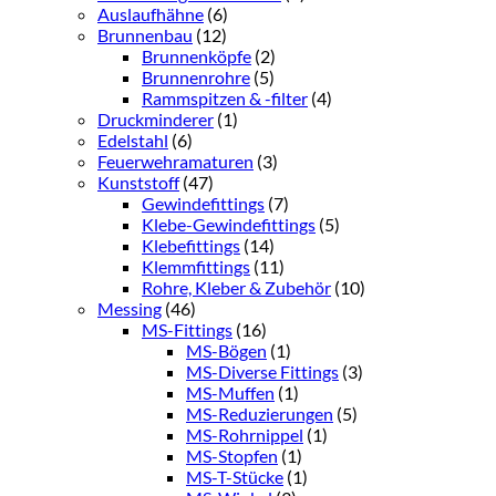
Auslaufhähne
(6)
Brunnenbau
(12)
Brunnenköpfe
(2)
Brunnenrohre
(5)
Rammspitzen & -filter
(4)
Druckminderer
(1)
Edelstahl
(6)
Feuerwehramaturen
(3)
Kunststoff
(47)
Gewindefittings
(7)
Klebe-Gewindefittings
(5)
Klebefittings
(14)
Klemmfittings
(11)
Rohre, Kleber & Zubehör
(10)
Messing
(46)
MS-Fittings
(16)
MS-Bögen
(1)
MS-Diverse Fittings
(3)
MS-Muffen
(1)
MS-Reduzierungen
(5)
MS-Rohrnippel
(1)
MS-Stopfen
(1)
MS-T-Stücke
(1)