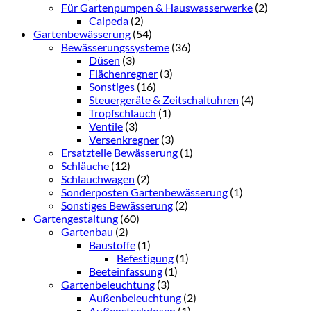
Für Gartenpumpen & Hauswasserwerke
(2)
Calpeda
(2)
Gartenbewässerung
(54)
Bewässerungssysteme
(36)
Düsen
(3)
Flächenregner
(3)
Sonstiges
(16)
Steuergeräte & Zeitschaltuhren
(4)
Tropfschlauch
(1)
Ventile
(3)
Versenkregner
(3)
Ersatzteile Bewässerung
(1)
Schläuche
(12)
Schlauchwagen
(2)
Sonderposten Gartenbewässerung
(1)
Sonstiges Bewässerung
(2)
Gartengestaltung
(60)
Gartenbau
(2)
Baustoffe
(1)
Befestigung
(1)
Beeteinfassung
(1)
Gartenbeleuchtung
(3)
Außenbeleuchtung
(2)
Außensteckdosen
(1)