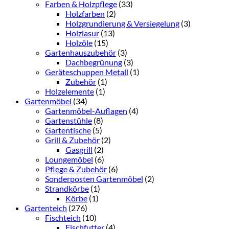
Farben & Holzpflege
(33)
Holzfarben
(2)
Holzgrundierung & Versiegelung
(3)
Holzlasur
(13)
Holzöle
(15)
Gartenhauszubehör
(3)
Dachbegrünung
(3)
Geräteschuppen Metall
(1)
Zubehör
(1)
Holzelemente
(1)
Gartenmöbel
(34)
Gartenmöbel-Auflagen
(4)
Gartenstühle
(8)
Gartentische
(5)
Grill & Zubehör
(2)
Gasgrill
(2)
Loungemöbel
(6)
Pflege & Zubehör
(6)
Sonderposten Gartenmöbel
(2)
Strandkörbe
(1)
Körbe
(1)
Gartenteich
(276)
Fischteich
(10)
Fischfutter
(4)