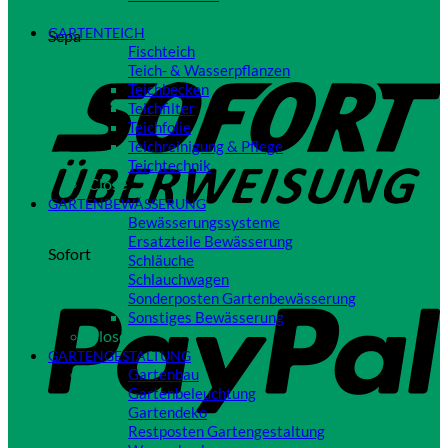
Close
GARTENTEICH
Sepa
Fischteich
Teich- & Wasserpflanzen
Teichbecken
Teichfilter
Teichfolie
Teichreinigung & Pflege
Teichtechnik
Close
GARTENBEWÄSSERUNG
Bewässerungssysteme
Ersatzteile Bewässerung
Sofort
Schläuche
Schlauchwagen
Sonderposten Gartenbewässerung
Sonstiges Bewässerung
Close
GARTENGESTALTUNG
Gartenbau
Gartenbeleuchtung
Gartendeko
Restposten Gartengestaltung