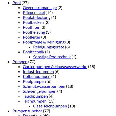
Pool
(37)
Gegenstromanlage
(2)
Pflegemittel
(14)
Poolabdeckung
(1)
Poolbecken
(2)
Poolfilter
(3)
Poolheizung
(3)
Poolleiter
(3)
Poolpflege & Reinigung
(8)
Reinigungsgeräte
(6)
Pooltechnik
(1)
Sonstige Pooltechnik
(1)
Pumpen
(70)
Gartenpumpen & Hauswasserwerke
(18)
Industriepumpen
(6)
Kolbenpumpen
(1)
Poolpumpen
(6)
Schmutzwasserpumpen
(18)
Schwengelpumpen
(4)
Tauchpumpen
(4)
Teichpumpen
(13)
Oase Teichpumpen
(13)
Pumpenzubehör
(77)
Ersatzteile
(40)