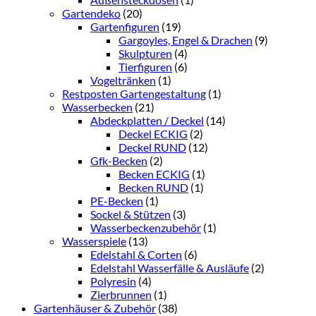
Gartendeko
(20)
Gartenfiguren
(19)
Gargoyles, Engel & Drachen
(9)
Skulpturen
(4)
Tierfiguren
(6)
Vogeltränken
(1)
Restposten Gartengestaltung
(1)
Wasserbecken
(21)
Abdeckplatten / Deckel
(14)
Deckel ECKIG
(2)
Deckel RUND
(12)
Gfk-Becken
(2)
Becken ECKIG
(1)
Becken RUND
(1)
PE-Becken
(1)
Sockel & Stützen
(3)
Wasserbeckenzubehör
(1)
Wasserspiele
(13)
Edelstahl & Corten
(6)
Edelstahl Wasserfälle & Ausläufe
(2)
Polyresin
(4)
Zierbrunnen
(1)
Gartenhäuser & Zubehör
(38)