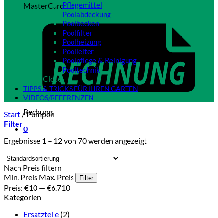
Pflegemittel
MasterCard
Poolabdeckung
Poolbecken
Poolfilter
Poolheizung
Poolleiter
Poolpflege & Reinigung
Pooltechnik
Close
TIPPS & TRICKS FÜR IHREN GARTEN
VIDEOS/REFERENZEN
Rechung
Start
/
Pumpen
Filter
0
Ergebnisse 1 – 12 von 70 werden angezeigt
Nach Preis filtern
Min. Preis
Max. Preis
Filter
Preis:
€10
—
€6.710
Kategorien
Ersatzteile
(2)