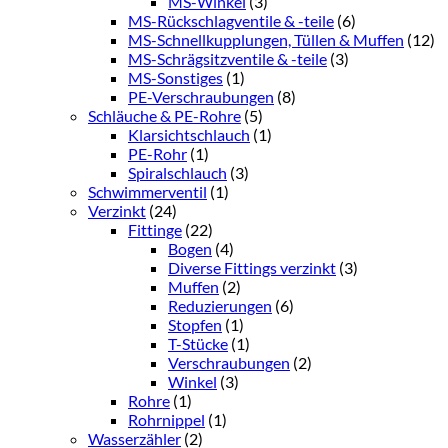
MS-Winkel
(3)
MS-Rückschlagventile & -teile
(6)
MS-Schnellkupplungen, Tüllen & Muffen
(12)
MS-Schrägsitzventile & -teile
(3)
MS-Sonstiges
(1)
PE-Verschraubungen
(8)
Schläuche & PE-Rohre
(5)
Klarsichtschlauch
(1)
PE-Rohr
(1)
Spiralschlauch
(3)
Schwimmerventil
(1)
Verzinkt
(24)
Fittinge
(22)
Bogen
(4)
Diverse Fittings verzinkt
(3)
Muffen
(2)
Reduzierungen
(6)
Stopfen
(1)
T-Stücke
(1)
Verschraubungen
(2)
Winkel
(3)
Rohre
(1)
Rohrnippel
(1)
Wasserzähler
(2)