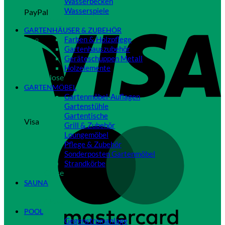
Wasserbecken
Wasserspiele
PayPal
Close
GARTENHÄUSER & ZUBEHÖR
Farben & Holzpflege
Gartenhauszubehör
Geräteschuppen Metall
Holzelemente
Close
GARTENMÖBEL
Gartenmöbel-Auflagen
Gartenstühle
Gartentische
Visa
Grill & Zubehör
Loungemöbel
Pflege & Zubehör
Sonderposten Gartenmöbel
Strandkörbe
Close
SAUNA
Close
POOL
Gegenstromanlage