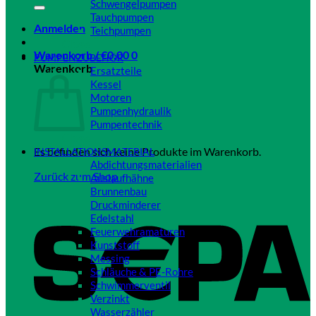
Schwengelpumpen
Tauchpumpen
Anmelden
Teichpumpen
Close
Warenkorb /
€
0,00
0
PUMPENZUBEHÖR
Warenkorb
Ersatzteile
Kessel
Motoren
Pumpenhydraulik
Pumpentechnik
Close
Es befinden sich keine Produkte im Warenkorb.
INSTALLATIONSMATERIAL
Abdichtungsmaterialien
Zurück zum Shop
Auslaufhähne
Brunnenbau
Druckminderer
Edelstahl
Feuerwehramaturen
Kunststoff
Messing
Schläuche & PE-Rohre
Schwimmerventil
Verzinkt
Wasserzähler