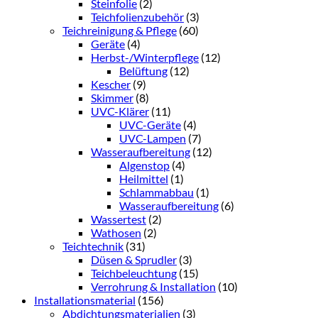
Steinfolie
(2)
Teichfolienzubehör
(3)
Teichreinigung & Pflege
(60)
Geräte
(4)
Herbst-/Winterpflege
(12)
Belüftung
(12)
Kescher
(9)
Skimmer
(8)
UVC-Klärer
(11)
UVC-Geräte
(4)
UVC-Lampen
(7)
Wasseraufbereitung
(12)
Algenstop
(4)
Heilmittel
(1)
Schlammabbau
(1)
Wasseraufbereitung
(6)
Wassertest
(2)
Wathosen
(2)
Teichtechnik
(31)
Düsen & Sprudler
(3)
Teichbeleuchtung
(15)
Verrohrung & Installation
(10)
Installationsmaterial
(156)
Abdichtungsmaterialien
(3)