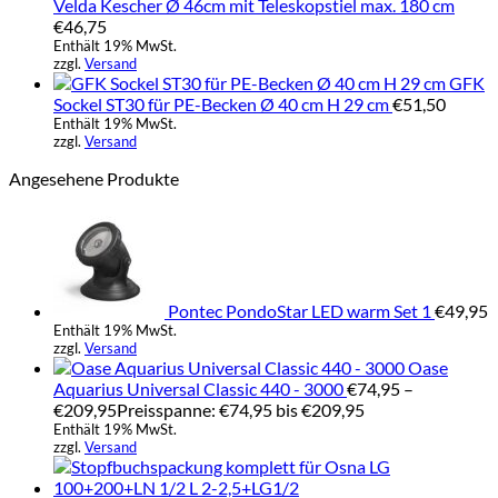
Velda Kescher Ø 46cm mit Teleskopstiel max. 180 cm
€
46,75
Enthält 19% MwSt.
zzgl.
Versand
GFK
Sockel ST30 für PE-Becken Ø 40 cm H 29 cm
€
51,50
Enthält 19% MwSt.
zzgl.
Versand
Angesehene Produkte
Pontec PondoStar LED warm Set 1
€
49,95
Enthält 19% MwSt.
zzgl.
Versand
Oase
Aquarius Universal Classic 440 - 3000
€
74,95
–
€
209,95
Preisspanne: €74,95 bis €209,95
Enthält 19% MwSt.
zzgl.
Versand