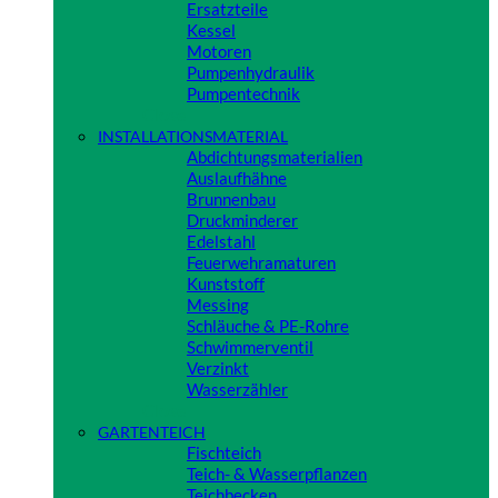
Ersatzteile
Kessel
Motoren
Pumpenhydraulik
Pumpentechnik
Close
INSTALLATIONSMATERIAL
Abdichtungsmaterialien
Auslaufhähne
Brunnenbau
Druckminderer
Edelstahl
Feuerwehramaturen
Kunststoff
Messing
Schläuche & PE-Rohre
Schwimmerventil
Verzinkt
Wasserzähler
Close
GARTENTEICH
Fischteich
Teich- & Wasserpflanzen
Teichbecken