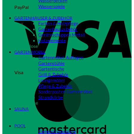
Wasserbecken
Wasserspiele
PayPal
Close
GARTENHÄUSER & ZUBEHÖR
Farben & Holzpflege
Gartenhauszubehör
Geräteschuppen Metall
Holzelemente
Close
GARTENMÖBEL
Gartenmöbel-Auflagen
Gartenstühle
Gartentische
Visa
Grill & Zubehör
Loungemöbel
Pflege & Zubehör
Sonderposten Gartenmöbel
Strandkörbe
Close
SAUNA
Close
POOL
Gegenstromanlage