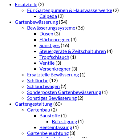
Ersatzteile
(2)
Für Gartenpumpen & Hauswasserwerke
(2)
Calpeda
(2)
Gartenbewässerung
(54)
Bewässerungssysteme
(36)
Düsen
(3)
Flächenregner
(3)
Sonstiges
(16)
Steuergeräte & Zeitschaltuhren
(4)
Tropfschlauch
(1)
Ventile
(3)
Versenkregner
(3)
Ersatzteile Bewässerung
(1)
Schläuche
(12)
Schlauchwagen
(2)
Sonderposten Gartenbewässerung
(1)
Sonstiges Bewässerung
(2)
Gartengestaltung
(60)
Gartenbau
(2)
Baustoffe
(1)
Befestigung
(1)
Beeteinfassung
(1)
Gartenbeleuchtung
(3)