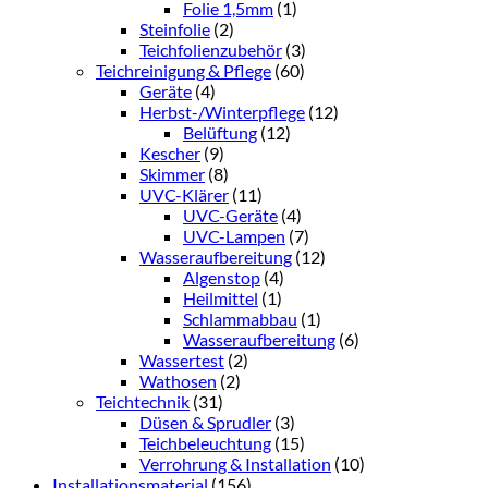
Folie 1,5mm
(1)
Steinfolie
(2)
Teichfolienzubehör
(3)
Teichreinigung & Pflege
(60)
Geräte
(4)
Herbst-/Winterpflege
(12)
Belüftung
(12)
Kescher
(9)
Skimmer
(8)
UVC-Klärer
(11)
UVC-Geräte
(4)
UVC-Lampen
(7)
Wasseraufbereitung
(12)
Algenstop
(4)
Heilmittel
(1)
Schlammabbau
(1)
Wasseraufbereitung
(6)
Wassertest
(2)
Wathosen
(2)
Teichtechnik
(31)
Düsen & Sprudler
(3)
Teichbeleuchtung
(15)
Verrohrung & Installation
(10)
Installationsmaterial
(156)