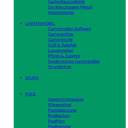
Gartenhauszubehör
Geräteschuppen Metall
Holzelemente
Close
GARTENMÖBEL
Gartenmöbel-Auflagen
Gartenstühle
Gartentische
Grill & Zubehör
Loungemöbel
Pflege & Zubehör
Sonderposten Gartenmöbel
Strandkörbe
Close
SAUNA
Close
POOL
Gegenstromanlage
Pflegemittel
Poolabdeckung
Poolbecken
Poolfilter
Poolheizung