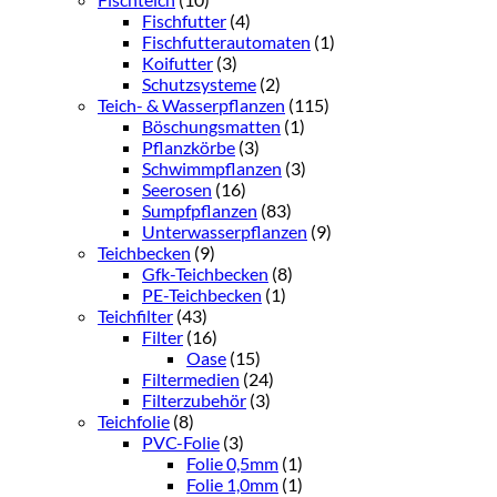
Fischfutter
(4)
Fischfutterautomaten
(1)
Koifutter
(3)
Schutzsysteme
(2)
Teich- & Wasserpflanzen
(115)
Böschungsmatten
(1)
Pflanzkörbe
(3)
Schwimmpflanzen
(3)
Seerosen
(16)
Sumpfpflanzen
(83)
Unterwasserpflanzen
(9)
Teichbecken
(9)
Gfk-Teichbecken
(8)
PE-Teichbecken
(1)
Teichfilter
(43)
Filter
(16)
Oase
(15)
Filtermedien
(24)
Filterzubehör
(3)
Teichfolie
(8)
PVC-Folie
(3)
Folie 0,5mm
(1)
Folie 1,0mm
(1)