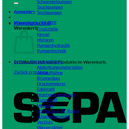
Schwengelpumpen
Tauchpumpen
Anmelden
Teichpumpen
Close
Warenkorb /
€
0,00
0
PUMPENZUBEHÖR
Warenkorb
Ersatzteile
Kessel
Motoren
Pumpenhydraulik
Pumpentechnik
Close
Es befinden sich keine Produkte im Warenkorb.
INSTALLATIONSMATERIAL
Abdichtungsmaterialien
Zurück zum Shop
Auslaufhähne
Brunnenbau
Druckminderer
Edelstahl
Feuerwehramaturen
Kunststoff
Messing
Schläuche & PE-Rohre
Schwimmerventil
Verzinkt
Wasserzähler