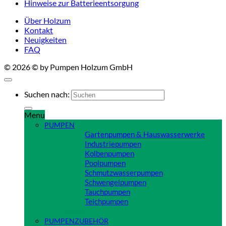
Hinweise zur Batterieentsorgung
Über Holzum
Kontakt
Neuigkeiten
FAQ
© 2026 © by Pumpen Holzum GmbH
Suchen nach:
Menu
PUMPEN
Gartenpumpen & Hauswasserwerke
Industriepumpen
Kolbenpumpen
Poolpumpen
Schmutzwasserpumpen
Schwengelpumpen
Tauchpumpen
Teichpumpen
Close
PUMPENZUBEHÖR