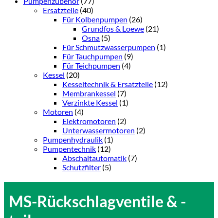
Pumpenzubehör
(77)
Ersatzteile
(40)
Für Kolbenpumpen
(26)
Grundfos & Loewe
(21)
Osna
(5)
Für Schmutzwasserpumpen
(1)
Für Tauchpumpen
(9)
Für Teichpumpen
(4)
Kessel
(20)
Kesseltechnik & Ersatzteile
(12)
Membrankessel
(7)
Verzinkte Kessel
(1)
Motoren
(4)
Elektromotoren
(2)
Unterwassermotoren
(2)
Pumpenhydraulik
(1)
Pumpentechnik
(12)
Abschaltautomatik
(7)
Schutzfilter
(5)
MS-Rückschlagventile & -