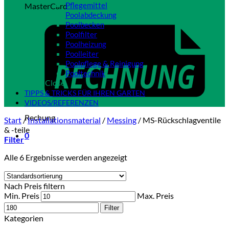
Pflegemittel
MasterCard
Poolabdeckung
Poolbecken
Poolfilter
Poolheizung
Poolleiter
Poolpflege & Reinigung
Pooltechnik
Close
TIPPS & TRICKS FÜR IHREN GARTEN
VIDEOS/REFERENZEN
Rechung
Start
/
Installationsmaterial
/
Messing
/
MS-Rückschlagventile
& -teile
0
Filter
Alle 6 Ergebnisse werden angezeigt
Nach Preis filtern
Min. Preis
Max. Preis
Filter
Kategorien