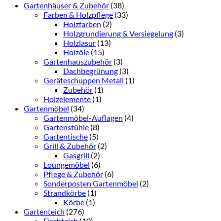
Gartenhäuser & Zubehör
(38)
Farben & Holzpflege
(33)
Holzfarben
(2)
Holzgrundierung & Versiegelung
(3)
Holzlasur
(13)
Holzöle
(15)
Gartenhauszubehör
(3)
Dachbegrünung
(3)
Geräteschuppen Metall
(1)
Zubehör
(1)
Holzelemente
(1)
Gartenmöbel
(34)
Gartenmöbel-Auflagen
(4)
Gartenstühle
(8)
Gartentische
(5)
Grill & Zubehör
(2)
Gasgrill
(2)
Loungemöbel
(6)
Pflege & Zubehör
(6)
Sonderposten Gartenmöbel
(2)
Strandkörbe
(1)
Körbe
(1)
Gartenteich
(276)
Fischteich
(10)