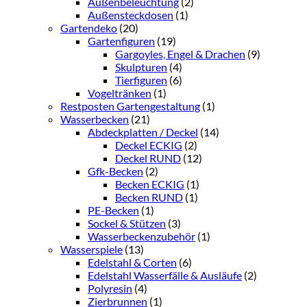
Außenbeleuchtung
(2)
Außensteckdosen
(1)
Gartendeko
(20)
Gartenfiguren
(19)
Gargoyles, Engel & Drachen
(9)
Skulpturen
(4)
Tierfiguren
(6)
Vogeltränken
(1)
Restposten Gartengestaltung
(1)
Wasserbecken
(21)
Abdeckplatten / Deckel
(14)
Deckel ECKIG
(2)
Deckel RUND
(12)
Gfk-Becken
(2)
Becken ECKIG
(1)
Becken RUND
(1)
PE-Becken
(1)
Sockel & Stützen
(3)
Wasserbeckenzubehör
(1)
Wasserspiele
(13)
Edelstahl & Corten
(6)
Edelstahl Wasserfälle & Ausläufe
(2)
Polyresin
(4)
Zierbrunnen
(1)