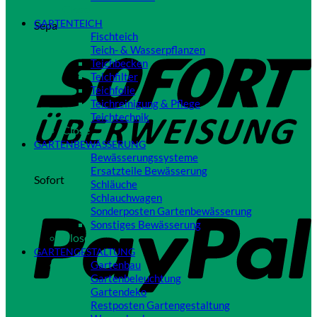
Close
GARTENTEICH
Sepa
Fischteich
Teich- & Wasserpflanzen
Teichbecken
Teichfilter
Teichfolie
Teichreinigung & Pflege
Teichtechnik
Close
GARTENBEWÄSSERUNG
Bewässerungssysteme
Ersatzteile Bewässerung
Sofort
Schläuche
Schlauchwagen
Sonderposten Gartenbewässerung
Sonstiges Bewässerung
Close
GARTENGESTALTUNG
Gartenbau
Gartenbeleuchtung
Gartendeko
Restposten Gartengestaltung