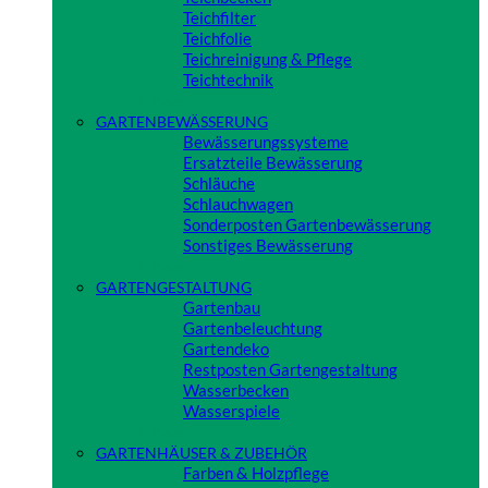
Teichfilter
Teichfolie
Teichreinigung & Pflege
Teichtechnik
Close
GARTENBEWÄSSERUNG
Bewässerungssysteme
Ersatzteile Bewässerung
Schläuche
Schlauchwagen
Sonderposten Gartenbewässerung
Sonstiges Bewässerung
Close
GARTENGESTALTUNG
Gartenbau
Gartenbeleuchtung
Gartendeko
Restposten Gartengestaltung
Wasserbecken
Wasserspiele
Close
GARTENHÄUSER & ZUBEHÖR
Farben & Holzpflege