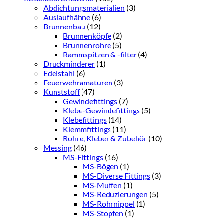
Abdichtungsmaterialien
(3)
Auslaufhähne
(6)
Brunnenbau
(12)
Brunnenköpfe
(2)
Brunnenrohre
(5)
Rammspitzen & -filter
(4)
Druckminderer
(1)
Edelstahl
(6)
Feuerwehramaturen
(3)
Kunststoff
(47)
Gewindefittings
(7)
Klebe-Gewindefittings
(5)
Klebefittings
(14)
Klemmfittings
(11)
Rohre, Kleber & Zubehör
(10)
Messing
(46)
MS-Fittings
(16)
MS-Bögen
(1)
MS-Diverse Fittings
(3)
MS-Muffen
(1)
MS-Reduzierungen
(5)
MS-Rohrnippel
(1)
MS-Stopfen
(1)