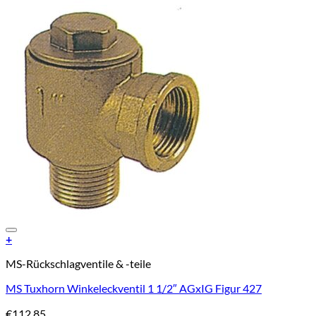
Add to Wishlist
+
MS-Rückschlagventile & -teile
MS Tuxhorn Winkeleckventil 1 1/2″ AGxIG Figur 427
€
112,85