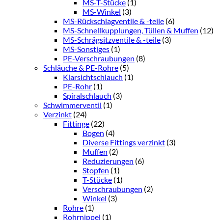
MS-T-Stücke
(1)
MS-Winkel
(3)
MS-Rückschlagventile & -teile
(6)
MS-Schnellkupplungen, Tüllen & Muffen
(12)
MS-Schrägsitzventile & -teile
(3)
MS-Sonstiges
(1)
PE-Verschraubungen
(8)
Schläuche & PE-Rohre
(5)
Klarsichtschlauch
(1)
PE-Rohr
(1)
Spiralschlauch
(3)
Schwimmerventil
(1)
Verzinkt
(24)
Fittinge
(22)
Bogen
(4)
Diverse Fittings verzinkt
(3)
Muffen
(2)
Reduzierungen
(6)
Stopfen
(1)
T-Stücke
(1)
Verschraubungen
(2)
Winkel
(3)
Rohre
(1)
Rohrnippel
(1)