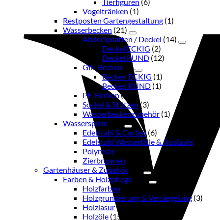
Tierfiguren
(6)
Vogeltränken
(1)
Restposten Gartengestaltung
(1)
Wasserbecken
(21)
Abdeckplatten / Deckel
(14)
Deckel ECKIG
(2)
Deckel RUND
(12)
Gfk-Becken
(2)
Becken ECKIG
(1)
Becken RUND
(1)
PE-Becken
(1)
Sockel & Stützen
(3)
Wasserbeckenzubehör
(1)
Wasserspiele
(13)
Edelstahl & Corten
(6)
Edelstahl Wasserfälle & Ausläufe
(2)
Polyresin
(4)
Zierbrunnen
(1)
Gartenhäuser & Zubehör
(38)
Farben & Holzpflege
(33)
Holzfarben
(2)
Holzgrundierung & Versiegelung
(3)
Holzlasur
(13)
Holzöle
(15)