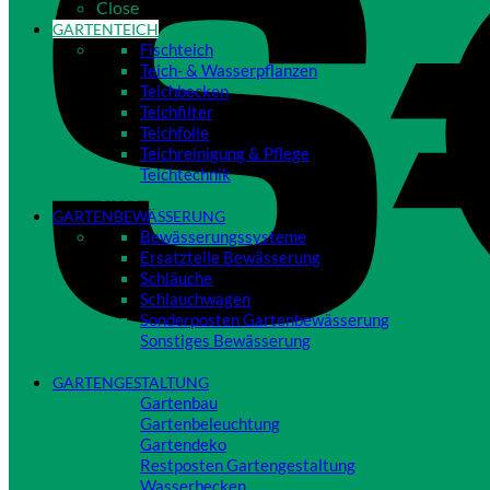
Close
GARTENTEICH
Fischteich
Teich- & Wasserpflanzen
Teichbecken
Teichfilter
Teichfolie
Teichreinigung & Pflege
Teichtechnik
Close
GARTENBEWÄSSERUNG
Bewässerungssysteme
Ersatzteile Bewässerung
Schläuche
Schlauchwagen
Sonderposten Gartenbewässerung
Sonstiges Bewässerung
Close
GARTENGESTALTUNG
Gartenbau
Gartenbeleuchtung
Gartendeko
Restposten Gartengestaltung
Wasserbecken