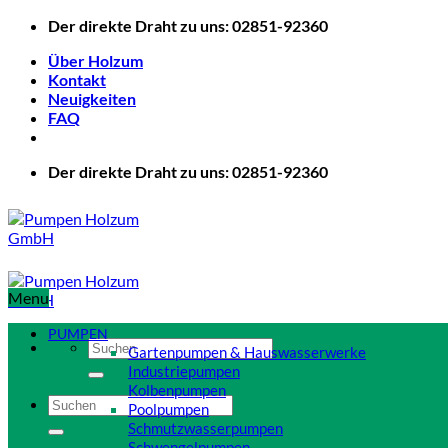
Zum
Der direkte Draht zu uns: 02851-92360
Inhalt
Über Holzum
springen
Kontakt
Neuigkeiten
FAQ
Der direkte Draht zu uns: 02851-92360
Menu
PUMPEN
Suchen
Gartenpumpen & Hauswasserwerke
nach:
Industriepumpen
Kolbenpumpen
Suchen
Poolpumpen
nach:
Schmutzwasserpumpen
Schwengelpumpen