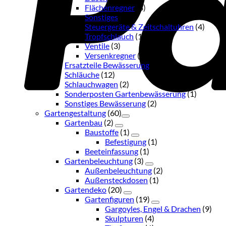
Flächenregner
(3)
Sonstiges
(16)
Steuergeräte & Zeitschaltuhren
(4)
Tropfschlauch
(1)
Ventile
(3)
Versenkregner
(3)
Ersatzteile Bewässerung
(1)
Schläuche
(12)
Schlauchwagen
(2)
Sonderposten Gartenbewässerung
(1)
Sonstiges Bewässerung
(2)
Gartengestaltung
(60)
Gartenbau
(2)
Baustoffe
(1)
Befestigung
(1)
Beeteinfassung
(1)
Gartenbeleuchtung
(3)
Außenbeleuchtung
(2)
Außensteckdosen
(1)
Gartendeko
(20)
Gartenfiguren
(19)
Gargoyles, Engel & Drachen
(9)
Skulpturen
(4)