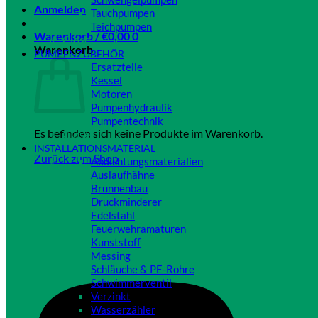
Anmelden
Tauchpumpen
Teichpumpen
Warenkorb /
€
0,00
0
Close
Warenkorb
PUMPENZUBEHÖR
Ersatzteile
Kessel
Motoren
Pumpenhydraulik
Pumpentechnik
Es befinden sich keine Produkte im Warenkorb.
Close
INSTALLATIONSMATERIAL
Zurück zum Shop
Abdichtungsmaterialien
Auslaufhähne
Brunnenbau
Druckminderer
Edelstahl
Feuerwehramaturen
Kunststoff
Messing
Schläuche & PE-Rohre
Schwimmerventil
Verzinkt
Wasserzähler