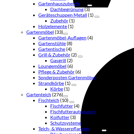
Gartenhauszubehör
(3)
Dachbegrünung
(3)
Geräteschuppen Metall
(1)
Zubehör
(1)
Holzelemente
(1)
Gartenmöbel
(33)
Gartenmöbel-Auflagen
(4)
Gartenstühle
(8)
Gartentische
(4)
Grill & Zubehör
(2)
Gasgrill
(2)
Loungemöbel
(6)
Pflege & Zubehör
(6)
Sonderposten Gartenmöbel
(2)
Strandkörbe
(1)
Körbe
(1)
Gartenteich
(276)
Fischteich
(10)
Fischfutter
(4)
Fischfutterautomaten
(1)
Koifutter
(3)
Schutzsysteme
(2)
Teich- & Wasserpflanzen
(115)