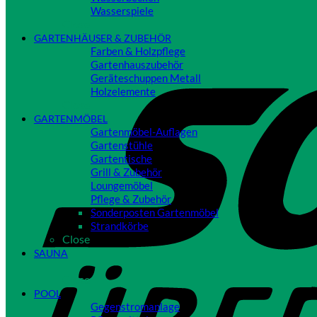
Wasserspiele
Close
GARTENHÄUSER & ZUBEHÖR
Farben & Holzpflege
Gartenhauszubehör
Geräteschuppen Metall
Holzelemente
Close
GARTENMÖBEL
Gartenmöbel-Auflagen
Gartenstühle
Gartentische
Grill & Zubehör
Loungemöbel
Pflege & Zubehör
Sonderposten Gartenmöbel
Strandkörbe
Close
SAUNA
Close
POOL
Gegenstromanlage