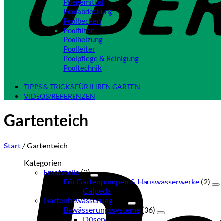
Pflegemittel
Poolabdeckung
Poolbecken
Poolfilter
Poolheizung
Poolleiter
Poolpflege & Reinigung
Pooltechnik
Close
TIPPS & TRICKS FÜR IHREN GARTEN
VIDEOS/REFERENZEN
Gartenteich
Start
/
Gartenteich
Kategorien
Ersatzteile
(2)
Für Gartenpumpen & Hauswasserwerke
(2)
Calpeda
(2)
Gartenbewässerung
(54)
Bewässerungssysteme
(36)
Düsen
(3)