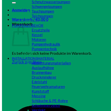
Schmutzwasserpumpen
Schwengelpumpen
Anmelden
Tauchpumpen
Teichpumpen
Warenkorb /
€
0,00
0
Close
Warenkorb
PUMPENZUBEHÖR
Ersatzteile
Kessel
Motoren
Pumpenhydraulik
Pumpentechnik
Es befinden sich keine Produkte im Warenkorb.
Close
INSTALLATIONSMATERIAL
Zurück zum Shop
Abdichtungsmaterialien
Auslaufhähne
Brunnenbau
Druckminderer
Edelstahl
Feuerwehramaturen
Kunststoff
Messing
Schläuche & PE-Rohre
Schwimmerventil
Verzinkt