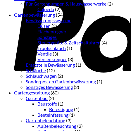
Für Gartenpumpen & Hauswasserwerke
(2)
Calpeda
(2)
Gartenbewässerung
(54)
Bewässerungssysteme
(36)
Düsen
(3)
Flächenregner
(3)
Sonstiges
(16)
Steuergeräte & Zeitschaltuhren
(4)
Tropfschlauch
(1)
Ventile
(3)
Versenkregner
(3)
Ersatzteile Bewässerung
(1)
Schläuche
(12)
Schlauchwagen
(2)
Sonderposten Gartenbewässerung
(1)
Sonstiges Bewässerung
(2)
Gartengestaltung
(60)
Gartenbau
(2)
Baustoffe
(1)
Befestigung
(1)
Beeteinfassung
(1)
Gartenbeleuchtung
(3)
Außenbeleuchtung
(2)