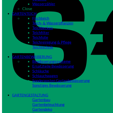
Wasserzähler
Close
GARTENTEICH
Fischteich
Teich- & Wasserpflanzen
Teichbecken
Teichfilter
Teichfolie
Teichreinigung & Pflege
Teichtechnik
Close
GARTENBEWÄSSERUNG
Bewässerungssysteme
Ersatzteile Bewässerung
Schläuche
Schlauchwagen
Sonderposten Gartenbewässerung
Sonstiges Bewässerung
Close
GARTENGESTALTUNG
Gartenbau
Gartenbeleuchtung
Gartendeko