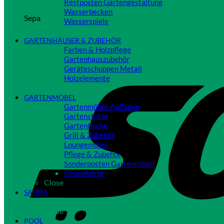
Restposten Gartengestaltung
Wasserbecken
Sepa
Wasserspiele
Close
GARTENHÄUSER & ZUBEHÖR
Farben & Holzpflege
Gartenhauszubehör
Geräteschuppen Metall
Holzelemente
Close
GARTENMÖBEL
Gartenmöbel-Auflagen
Gartenstühle
Gartentische
Grill & Zubehör
Loungemöbel
Pflege & Zubehör
Sonderposten Gartenmöbel
Strandkörbe
Close
SAUNA
Close
POOL