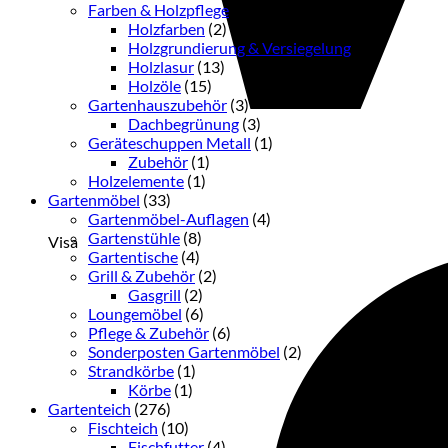
Farben & Holzpflege
(33)
Holzfarben
(2)
Holzgrundierung & Versiegelung
(3)
Holzlasur
(13)
Holzöle
(15)
Gartenhauszubehör
(3)
Dachbegrünung
(3)
Geräteschuppen Metall
(1)
Zubehör
(1)
Holzelemente
(1)
Gartenmöbel
(33)
Gartenmöbel-Auflagen
(4)
Gartenstühle
(8)
Visa
Gartentische
(4)
Grill & Zubehör
(2)
Gasgrill
(2)
Loungemöbel
(6)
Pflege & Zubehör
(6)
Sonderposten Gartenmöbel
(2)
Strandkörbe
(1)
Körbe
(1)
Gartenteich
(276)
Fischteich
(10)
Fischfutter
(4)