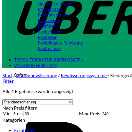
Gegenstromanlage
Pflegemittel
Poolabdeckung
Poolbecken
Poolfilter
Poolheizung
Poolleiter
Poolpflege & Reinigung
Pooltechnik
Close
TIPPS & TRICKS FÜR IHREN GARTEN
VIDEOS/REFERENZEN
Sofort
Start
/
Gartenbewässerung
/
Bewässerungssysteme
/
Steuergerä
Filter
Alle 4 Ergebnisse werden angezeigt
Nach Preis filtern
Min. Preis
Max. Preis
Kategorien
Ersatzteile
(2)