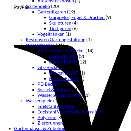
Außensteckdosen
(1)
Gartendeko
(20)
PayPal
Gartenfiguren
(19)
Gargoyles, Engel & Drachen
(9)
Skulpturen
(4)
Tierfiguren
(6)
Vogeltränken
(1)
Restposten Gartengestaltung
(1)
Wasserbecken
(21)
Abdeckplatten / Deckel
(14)
Deckel ECKIG
(2)
Deckel RUND
(12)
Gfk-Becken
(2)
Becken ECKIG
(1)
Becken RUND
(1)
PE-Becken
(1)
Sockel & Stützen
(3)
Wasserbeckenzubehör
(1)
Wasserspiele
(13)
Edelstahl & Corten
(6)
Edelstahl Wasserfälle & Ausläufe
(2)
Polyresin
(4)
Zierbrunnen
(1)
Gartenhäuser & Zubehör
(38)