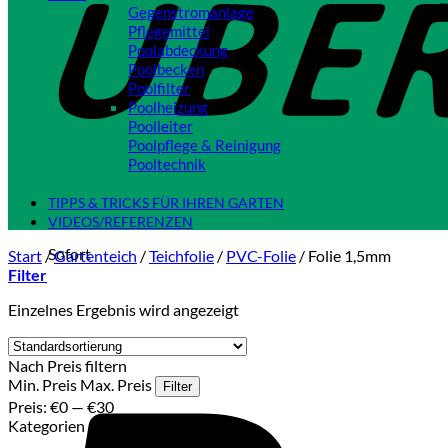
Gegenstromanlage
Pflegemittel
Poolabdeckung
Poolbecken
Poolfilter
Poolheizung
Poolleiter
Poolpflege & Reinigung
Pooltechnik
Close
TIPPS & TRICKS FÜR IHREN GARTEN
VIDEOS/REFERENZEN
Sofort
Start
/
Gartenteich
/
Teichfolie
/
PVC-Folie
/
Folie 1,5mm
Filter
Einzelnes Ergebnis wird angezeigt
Nach Preis filtern
Min. Preis
Max. Preis
Filter
Preis:
€0
—
€30
Kategorien