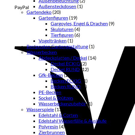
Außenbeleuchtung
(2)
Außensteckdosen
(1)
PayPal
Gartendeko
(20)
Gartenfiguren
(19)
Gargoyles, Engel & Drachen
(9)
Skulpturen
(4)
Tierfiguren
(6)
Vogeltränken
(1)
Restposten Gartengestaltung
(1)
Wasserbecken
(21)
Abdeckplatten / Deckel
(14)
Deckel ECKIG
(2)
Deckel RUND
(12)
Gfk-Becken
(2)
Becken ECKIG
(1)
Becken RUND
(1)
PE-Becken
(1)
Sockel & Stützen
(3)
Wasserbeckenzubehör
(1)
Wasserspiele
(13)
Edelstahl & Corten
(6)
Edelstahl Wasserfälle & Ausläufe
(2)
Polyresin
(4)
Zierbrunnen
(1)