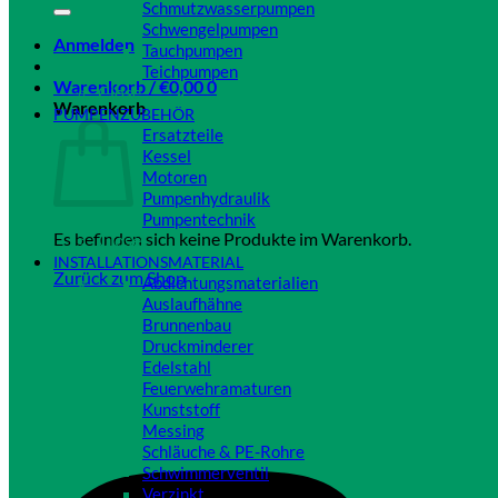
Schmutzwasserpumpen
Schwengelpumpen
Anmelden
Tauchpumpen
Teichpumpen
Warenkorb /
€
0,00
0
Close
Warenkorb
PUMPENZUBEHÖR
Ersatzteile
Kessel
Motoren
Pumpenhydraulik
Pumpentechnik
Es befinden sich keine Produkte im Warenkorb.
Close
INSTALLATIONSMATERIAL
Zurück zum Shop
Abdichtungsmaterialien
Auslaufhähne
Brunnenbau
Druckminderer
Edelstahl
Feuerwehramaturen
Kunststoff
Messing
Schläuche & PE-Rohre
Schwimmerventil
Verzinkt