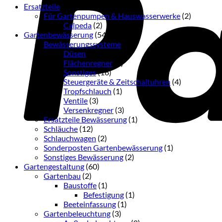
Ersatzteile
(2)
Für Gartenpumpen & Hauswasserwerke
(2)
Calpeda
(2)
Gartenbewässerung
(54)
Bewässerungssysteme
(36)
Düsen
(3)
Flächenregner
(3)
Sonstiges
(16)
Steuergeräte & Zeitschaltuhren
(4)
Tropfschlauch
(1)
Ventile
(3)
Versenkregner
(3)
Ersatzteile Bewässerung
(1)
Schläuche
(12)
Schlauchwagen
(2)
Sonderposten Gartenbewässerung
(1)
Sonstiges Bewässerung
(2)
Gartengestaltung
(60)
Gartenbau
(2)
Baustoffe
(1)
Befestigung
(1)
Beeteinfassung
(1)
Gartenbeleuchtung
(3)