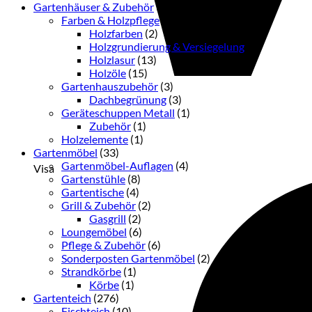
Gartenhäuser & Zubehör
(38)
Farben & Holzpflege
(33)
Holzfarben
(2)
Holzgrundierung & Versiegelung
(3)
Holzlasur
(13)
Holzöle
(15)
Gartenhauszubehör
(3)
Dachbegrünung
(3)
Geräteschuppen Metall
(1)
Zubehör
(1)
Holzelemente
(1)
Gartenmöbel
(33)
Gartenmöbel-Auflagen
(4)
Visa
Gartenstühle
(8)
Gartentische
(4)
Grill & Zubehör
(2)
Gasgrill
(2)
Loungemöbel
(6)
Pflege & Zubehör
(6)
Sonderposten Gartenmöbel
(2)
Strandkörbe
(1)
Körbe
(1)
Gartenteich
(276)
Fischteich
(10)