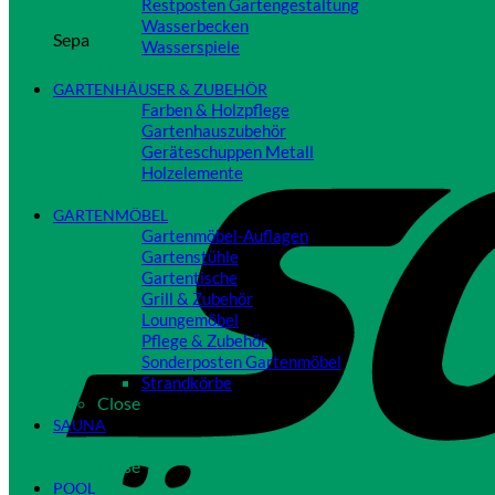
Restposten Gartengestaltung
Wasserbecken
Sepa
Wasserspiele
Close
GARTENHÄUSER & ZUBEHÖR
Farben & Holzpflege
Gartenhauszubehör
Geräteschuppen Metall
Holzelemente
Close
GARTENMÖBEL
Gartenmöbel-Auflagen
Gartenstühle
Gartentische
Grill & Zubehör
Loungemöbel
Pflege & Zubehör
Sonderposten Gartenmöbel
Strandkörbe
Close
SAUNA
Close
POOL