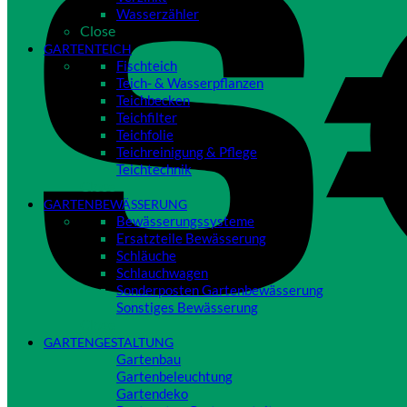
Wasserzähler
Close
GARTENTEICH
Fischteich
Teich- & Wasserpflanzen
Teichbecken
Teichfilter
Teichfolie
Teichreinigung & Pflege
Teichtechnik
Close
GARTENBEWÄSSERUNG
Bewässerungssysteme
Ersatzteile Bewässerung
Schläuche
Schlauchwagen
Sonderposten Gartenbewässerung
Sonstiges Bewässerung
Close
GARTENGESTALTUNG
Gartenbau
Gartenbeleuchtung
Gartendeko