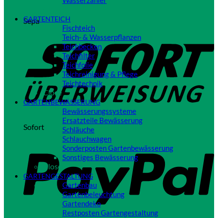
Wasserzähler
Close
GARTENTEICH
Sepa
Fischteich
Teich- & Wasserpflanzen
Teichbecken
Teichfilter
Teichfolie
Teichreinigung & Pflege
Teichtechnik
Close
GARTENBEWÄSSERUNG
Bewässerungssysteme
Ersatzteile Bewässerung
Sofort
Schläuche
Schlauchwagen
Sonderposten Gartenbewässerung
Sonstiges Bewässerung
Close
GARTENGESTALTUNG
Gartenbau
Gartenbeleuchtung
Gartendeko
Restposten Gartengestaltung