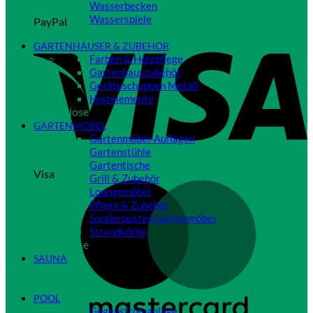
Wasserbecken
Wasserspiele
PayPal
Close
GARTENHÄUSER & ZUBEHÖR
Farben & Holzpflege
Gartenhauszubehör
Geräteschuppen Metall
Holzelemente
Close
GARTENMÖBEL
Gartenmöbel-Auflagen
Gartenstühle
Gartentische
Visa
Grill & Zubehör
Loungemöbel
Pflege & Zubehör
Sonderposten Gartenmöbel
Strandkörbe
Close
SAUNA
Close
POOL
Gegenstromanlage