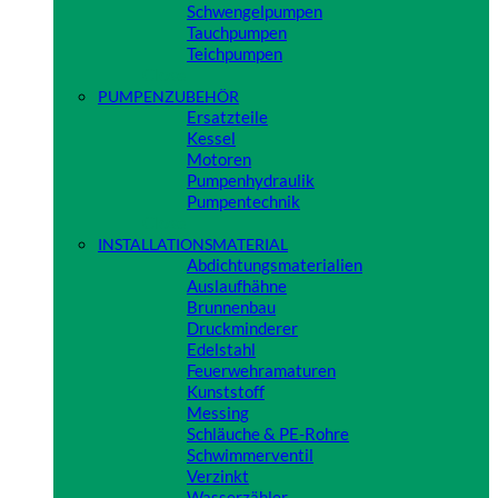
Schwengelpumpen
Tauchpumpen
Teichpumpen
Close
PUMPENZUBEHÖR
Ersatzteile
Kessel
Motoren
Pumpenhydraulik
Pumpentechnik
Close
INSTALLATIONSMATERIAL
Abdichtungsmaterialien
Auslaufhähne
Brunnenbau
Druckminderer
Edelstahl
Feuerwehramaturen
Kunststoff
Messing
Schläuche & PE-Rohre
Schwimmerventil
Verzinkt
Wasserzähler