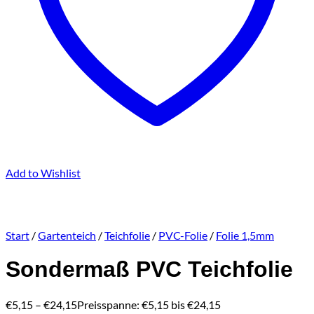
Add to Wishlist
Start
/
Gartenteich
/
Teichfolie
/
PVC-Folie
/
Folie 1,5mm
Sondermaß PVC Teichfolie
€
5,15
–
€
24,15
Preisspanne: €5,15 bis €24,15