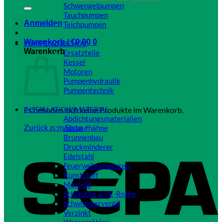
Schwengelpumpen
Tauchpumpen
Anmelden
Teichpumpen
Close
Warenkorb /
€
0,00
0
PUMPENZUBEHÖR
Warenkorb
Ersatzteile
Kessel
Motoren
Pumpenhydraulik
Pumpentechnik
Close
Es befinden sich keine Produkte im Warenkorb.
INSTALLATIONSMATERIAL
Abdichtungsmaterialien
Zurück zum Shop
Auslaufhähne
Brunnenbau
Druckminderer
Edelstahl
Feuerwehramaturen
Kunststoff
Messing
Schläuche & PE-Rohre
Schwimmerventil
Verzinkt