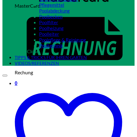
Pflegemittel
MasterCard
Poolabdeckung
Poolbecken
Poolfilter
Poolheizung
Poolleiter
Poolpflege & Reinigung
Pooltechnik
Close
TIPPS & TRICKS FÜR IHREN GARTEN
VIDEOS/REFERENZEN
Rechung
0