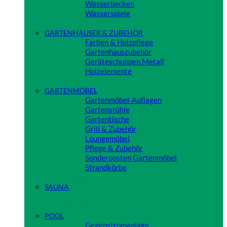
Wasserbecken
Wasserspiele
Close
GARTENHÄUSER & ZUBEHÖR
Farben & Holzpflege
Gartenhauszubehör
Geräteschuppen Metall
Holzelemente
Close
GARTENMÖBEL
Gartenmöbel-Auflagen
Gartenstühle
Gartentische
Grill & Zubehör
Loungemöbel
Pflege & Zubehör
Sonderposten Gartenmöbel
Strandkörbe
Close
SAUNA
Close
POOL
Gegenstromanlage