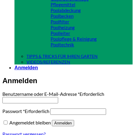
Pflegemittel
Poolabdeckung
Poolbecken
Poolfilter
Poolheizung
Poolleiter
Poolpflege & Reinigung
Pooltechnik
Close
TIPPS & TRICKS FÜR IHREN GARTEN
VIDEOS/REFERENZEN
Anmelden
Anmelden
Benutzername oder E-Mail-Adresse
*
Erforderlich
Passwort
*
Erforderlich
Angemeldet bleiben
Anmelden
Passwort vergessen?