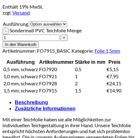
Enthält 19% MwSt.
zzgl.
Versand
Ausführung
Sondermaß PVC Teichfolie Menge
In den Warenkorb
Artikelnummer:
FO7915_BASIC
Kategorie:
Folie 1,5mm
Ausführung
Artikelnummer
Stärke in mm
Preis
0,5 mm, schwarz
FO7920
0.5
€
5,15
1,0 mm, schwarz
FO7921
1
€
7,95
2,0 mm, schwarz
FO7928
2
€
24,15
1,5 mm, schwarz
FO7915
1.5
€
14,90
Beschreibung
Zusätzliche Informationen
Mit einer Teichfolie haben sie alle Möglichkeiten zur
individuellen Teichgestaltung in ihrer Hand. Unsere Teichfolie
entspricht höchsten Anforderungen und hat sich problemlos
bewährt. Die in unseren Außenanlagen verwendeten Folien bis