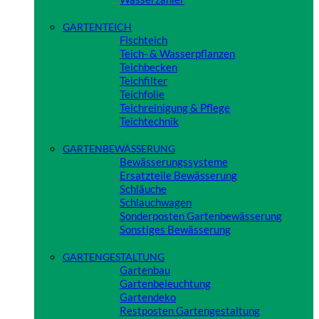
Close
GARTENTEICH
Fischteich
Teich- & Wasserpflanzen
Teichbecken
Teichfilter
Teichfolie
Teichreinigung & Pflege
Teichtechnik
Close
GARTENBEWÄSSERUNG
Bewässerungssysteme
Ersatzteile Bewässerung
Schläuche
Schlauchwagen
Sonderposten Gartenbewässerung
Sonstiges Bewässerung
Close
GARTENGESTALTUNG
Gartenbau
Gartenbeleuchtung
Gartendeko
Restposten Gartengestaltung