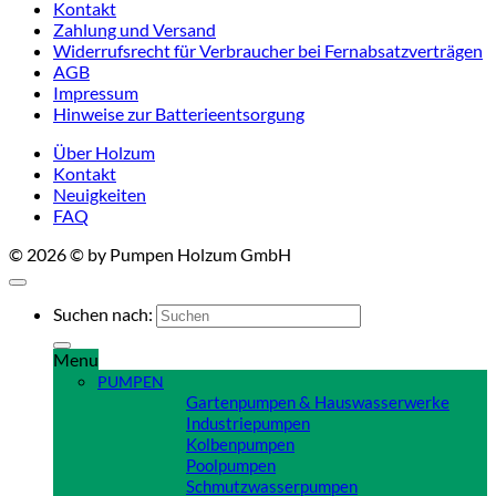
Kontakt
Zahlung und Versand
Widerrufsrecht für Verbraucher bei Fernabsatzverträgen
AGB
Impressum
Hinweise zur Batterieentsorgung
Über Holzum
Kontakt
Neuigkeiten
FAQ
© 2026 © by Pumpen Holzum GmbH
Suchen nach:
Menu
PUMPEN
Gartenpumpen & Hauswasserwerke
Industriepumpen
Kolbenpumpen
Poolpumpen
Schmutzwasserpumpen