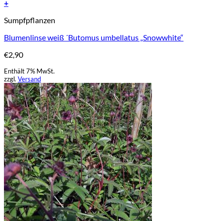
+
Sumpfpflanzen
Blumenlinse weiß ´Butomus umbellatus „Snowwhite“
€
2,90
Enthält 7% MwSt.
zzgl.
Versand