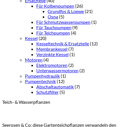
Ersatzteile
(40)
Für Kolbenpumpen
(26)
Grundfos & Loewe
(21)
Osna
(5)
Für Schmutzwasserpumpen
(1)
Für Tauchpumpen
(9)
Für Teichpumpen
(4)
Kessel
(20)
Kesseltechnik & Ersatzteile
(12)
Membrankessel
(7)
Verzinkte Kessel
(1)
Motoren
(4)
Elektromotoren
(2)
Unterwassermotoren
(2)
Pumpenhydraulik
(1)
Pumpentechnik
(12)
Abschaltautomatik
(7)
Schutzfilter
(5)
Teich- & Wasserpflanzen
Seerosen & Co: diese Gartenteichpflanzen verwandeln den