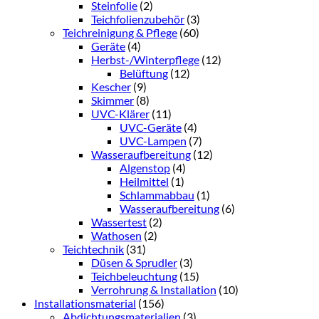
Steinfolie
(2)
Teichfolienzubehör
(3)
Teichreinigung & Pflege
(60)
Geräte
(4)
Herbst-/Winterpflege
(12)
Belüftung
(12)
Kescher
(9)
Skimmer
(8)
UVC-Klärer
(11)
UVC-Geräte
(4)
UVC-Lampen
(7)
Wasseraufbereitung
(12)
Algenstop
(4)
Heilmittel
(1)
Schlammabbau
(1)
Wasseraufbereitung
(6)
Wassertest
(2)
Wathosen
(2)
Teichtechnik
(31)
Düsen & Sprudler
(3)
Teichbeleuchtung
(15)
Verrohrung & Installation
(10)
Installationsmaterial
(156)
Abdichtungsmaterialien
(3)