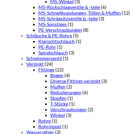
MS-Winkel
(3)
MS-Rückschlagventile & -teile
(6)
MS-Schnellkupplungen, Tüllen & Muffen
(12)
MS-Schrägsitzventile & -teile
(3)
MS-Sonstiges
(1)
PE-Verschraubungen
(8)
Schläuche & PE-Rohre
(5)
Klarsichtschlauch
(1)
PE-Rohr
(1)
Spiralschlauch
(3)
Schwimmerventil
(1)
Verzinkt
(24)
Fittinge
(22)
Bogen
(4)
Diverse Fittings verzinkt
(3)
Muffen
(2)
Reduzierungen
(6)
Stopfen
(1)
T-Stücke
(1)
Verschraubungen
(2)
Winkel
(3)
Rohre
(1)
Rohrnippel
(1)
Wasserzähler
(2)