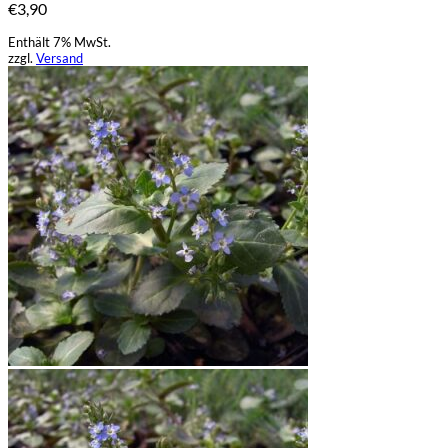
€
3,90
Enthält 7% MwSt.
zzgl.
Versand