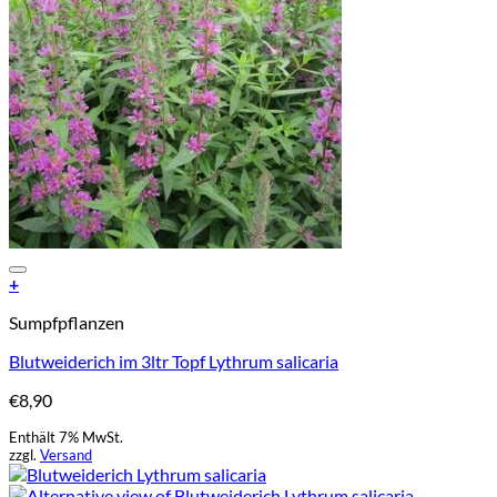
Add to Wishlist
+
Sumpfpflanzen
Blutweiderich im 3ltr Topf Lythrum salicaria
€
8,90
Enthält 7% MwSt.
zzgl.
Versand