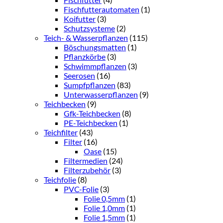
Fischfutterautomaten
(1)
Koifutter
(3)
Schutzsysteme
(2)
Teich- & Wasserpflanzen
(115)
Böschungsmatten
(1)
Pflanzkörbe
(3)
Schwimmpflanzen
(3)
Seerosen
(16)
Sumpfpflanzen
(83)
Unterwasserpflanzen
(9)
Teichbecken
(9)
Gfk-Teichbecken
(8)
PE-Teichbecken
(1)
Teichfilter
(43)
Filter
(16)
Oase
(15)
Filtermedien
(24)
Filterzubehör
(3)
Teichfolie
(8)
PVC-Folie
(3)
Folie 0,5mm
(1)
Folie 1,0mm
(1)
Folie 1,5mm
(1)