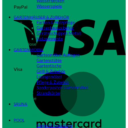
Wasserbecken
Wasserspiele
PayPal
Close
GARTENHÄUSER & ZUBEHÖR
Farben & Holzpflege
Gartenhauszubehör
Geräteschuppen Metall
Holzelemente
Close
GARTENMÖBEL
Gartenmöbel-Auflagen
Gartenstühle
Gartentische
Visa
Grill & Zubehör
Loungemöbel
Pflege & Zubehör
Sonderposten Gartenmöbel
Strandkörbe
Close
SAUNA
Close
POOL
Gegenstromanlage