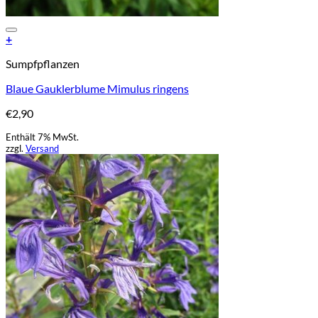
Add to Wishlist
+
Sumpfpflanzen
Blaue Gauklerblume Mimulus ringens
€
2,90
Enthält 7% MwSt.
zzgl.
Versand