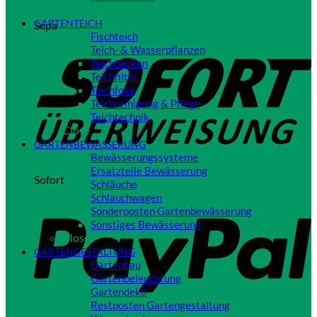
Close
GARTENTEICH
Sepa
Fischteich
Teich- & Wasserpflanzen
Teichbecken
Teichfilter
Teichfolie
Teichreinigung & Pflege
Teichtechnik
Close
GARTENBEWÄSSERUNG
Bewässerungssysteme
Ersatzteile Bewässerung
Sofort
Schläuche
Schlauchwagen
Sonderposten Gartenbewässerung
Sonstiges Bewässerung
Close
GARTENGESTALTUNG
Gartenbau
Gartenbeleuchtung
Gartendeko
Restposten Gartengestaltung