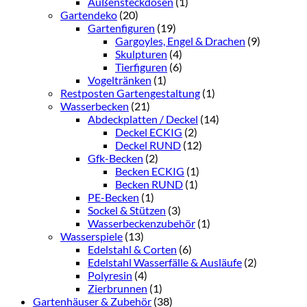
Außensteckdosen
(1)
Gartendeko
(20)
Gartenfiguren
(19)
Gargoyles, Engel & Drachen
(9)
Skulpturen
(4)
Tierfiguren
(6)
Vogeltränken
(1)
Restposten Gartengestaltung
(1)
Wasserbecken
(21)
Abdeckplatten / Deckel
(14)
Deckel ECKIG
(2)
Deckel RUND
(12)
Gfk-Becken
(2)
Becken ECKIG
(1)
Becken RUND
(1)
PE-Becken
(1)
Sockel & Stützen
(3)
Wasserbeckenzubehör
(1)
Wasserspiele
(13)
Edelstahl & Corten
(6)
Edelstahl Wasserfälle & Ausläufe
(2)
Polyresin
(4)
Zierbrunnen
(1)
Gartenhäuser & Zubehör
(38)