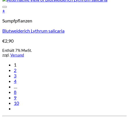
Add to Wishlist
+
Sumpfpflanzen
Blutweiderich Lythrum salicaria
€
2,90
Enthält 7% MwSt.
zzgl.
Versand
1
2
3
4
…
8
9
10