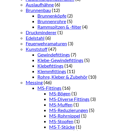
Auslaufhähne
(6)
Brunnenbau
(12)
Brunnenköpfe
(2)
Brunnenrohre
(5)
Rammspitzen & -filter
(4)
Druckminderer
(1)
Edelstahl
(6)
Feuerwehramaturen
(3)
Kunststoff
(47)
Gewindefittings
(7)
Klebe-Gewindefittings
(5)
Klebefittings
(14)
Klemmfittings
(11)
Rohre, Kleber & Zubehör
(10)
Messing
(46)
MS-Fittings
(16)
MS-Bögen
(1)
MS-Diverse Fittings
(3)
MS-Muffen
(1)
MS-Reduzierungen
(5)
MS-Rohrnippel
(1)
MS-Stopfen
(1)
MS-T-Stücke
(1)