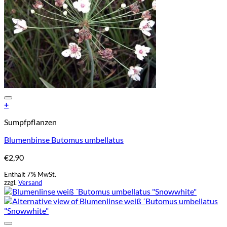
Add to Wishlist
+
Sumpfpflanzen
Blumenbinse Butomus umbellatus
€
2,90
Enthält 7% MwSt.
zzgl.
Versand
Add to Wishlist