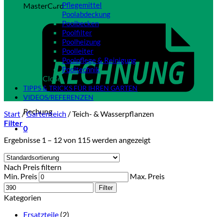
Pflegemittel
MasterCard
Poolabdeckung
Poolbecken
Poolfilter
Poolheizung
Poolleiter
Poolpflege & Reinigung
Pooltechnik
Close
TIPPS & TRICKS FÜR IHREN GARTEN
VIDEOS/REFERENZEN
Rechung
Start
/
Gartenteich
/
Teich- & Wasserpflanzen
Filter
0
Ergebnisse 1 – 12 von 115 werden angezeigt
Nach Preis filtern
Min. Preis
Max. Preis
Filter
Kategorien
Ersatzteile
(2)