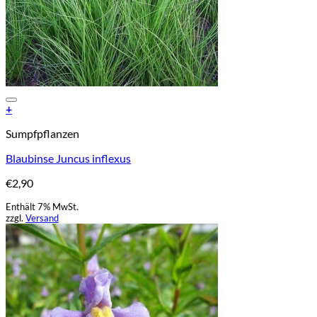
Add to Wishlist
+
Sumpfpflanzen
Blaubinse Juncus inflexus
€
2,90
Enthält 7% MwSt.
zzgl.
Versand