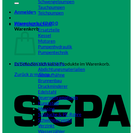
Schwengelpumpen
Tauchpumpen
Anmelden
Teichpumpen
Close
Warenkorb /
€
0,00
0
PUMPENZUBEHÖR
Warenkorb
Ersatzteile
Kessel
Motoren
Pumpenhydraulik
Pumpentechnik
Close
Es befinden sich keine Produkte im Warenkorb.
INSTALLATIONSMATERIAL
Abdichtungsmaterialien
Zurück zum Shop
Auslaufhähne
Brunnenbau
Druckminderer
Edelstahl
Feuerwehramaturen
Kunststoff
Messing
Schläuche & PE-Rohre
Schwimmerventil
Verzinkt
Wasserzähler