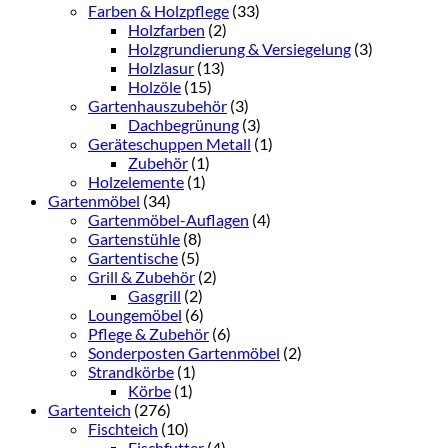
Farben & Holzpflege
(33)
Holzfarben
(2)
Holzgrundierung & Versiegelung
(3)
Holzlasur
(13)
Holzöle
(15)
Gartenhauszubehör
(3)
Dachbegrünung
(3)
Geräteschuppen Metall
(1)
Zubehör
(1)
Holzelemente
(1)
Gartenmöbel
(34)
Gartenmöbel-Auflagen
(4)
Gartenstühle
(8)
Gartentische
(5)
Grill & Zubehör
(2)
Gasgrill
(2)
Loungemöbel
(6)
Pflege & Zubehör
(6)
Sonderposten Gartenmöbel
(2)
Strandkörbe
(1)
Körbe
(1)
Gartenteich
(276)
Fischteich
(10)
Fischfutter
(4)