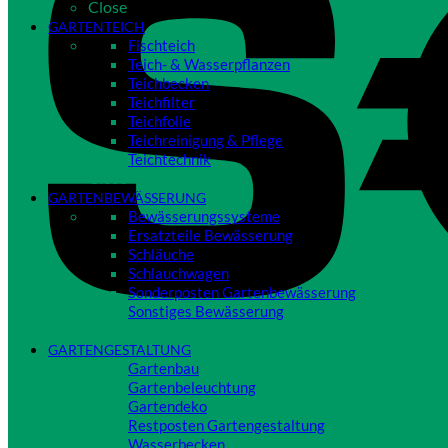
Close
GARTENTEICH
Fischteich
Teich- & Wasserpflanzen
Teichbecken
Teichfilter
Teichfolie
Teichreinigung & Pflege
Teichtechnik
Close
GARTENBEWÄSSERUNG
Bewässerungssysteme
Ersatzteile Bewässerung
Schläuche
Schlauchwagen
Sonderposten Gartenbewässerung
Sonstiges Bewässerung
Close
GARTENGESTALTUNG
Gartenbau
Gartenbeleuchtung
Gartendeko
Restposten Gartengestaltung
Wasserbecken