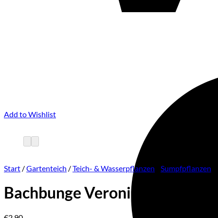
Add to Wishlist
Start
/
Gartenteich
/
Teich- & Wasserpflanzen
/
Sumpfpflanzen
Bachbunge Veronica beccabun
€
2,90