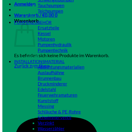
Anmelden
Tauchpumpen
Teichpumpen
Warenkorb /
€
0,00
0
Close
Warenkorb
PUMPENZUBEHÖR
Ersatzteile
Kessel
Motoren
Pumpenhydraulik
Pumpentechnik
Es befinden sich keine Produkte im Warenkorb.
Close
INSTALLATIONSMATERIAL
Zurück zum Shop
Abdichtungsmaterialien
Auslaufhähne
Brunnenbau
Druckminderer
Edelstahl
Feuerwehramaturen
Kunststoff
Messing
Schläuche & PE-Rohre
Schwimmerventil
Verzinkt
Wasserzähler