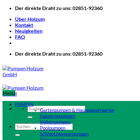
Zum
Der direkte Draht zu uns: 02851-92360
Inhalt
Über Holzum
springen
Kontakt
Neuigkeiten
FAQ
Der direkte Draht zu uns: 02851-92360
Menu
PUMPEN
Suchen
Gartenpumpen & Hauswasserwerke
nach:
Industriepumpen
Kolbenpumpen
Suchen
Poolpumpen
nach:
Schmutzwasserpumpen
Schwengelpumpen