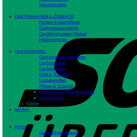
Wasserspiele
Close
GARTENHÄUSER & ZUBEHÖR
Farben & Holzpflege
Gartenhauszubehör
Geräteschuppen Metall
Holzelemente
Close
GARTENMÖBEL
Gartenmöbel-Auflagen
Gartenstühle
Gartentische
Grill & Zubehör
Loungemöbel
Pflege & Zubehör
Sonderposten Gartenmöbel
Strandkörbe
Close
SAUNA
Close
POOL
Gegenstromanlage