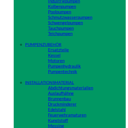
Industriepumpen
Kolbenpumpen
Poolpumpen
Schmutzwasserpumpen
Schwengelpumpen
Tauchpumpen
Teichpumpen
Close
PUMPENZUBEHÖR
Ersatzteile
Kessel
Motoren
Pumpenhydraulik
Pumpentechnik
Close
INSTALLATIONSMATERIAL
Abdichtungsmaterialien
Auslaufhähne
Brunnenbau
Druckminderer
Edelstahl
Feuerwehramaturen
Kunststoff
Messing