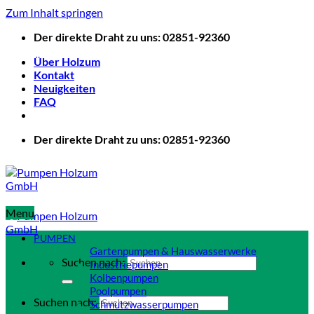
Zum Inhalt springen
Der direkte Draht zu uns: 02851-92360
Über Holzum
Kontakt
Neuigkeiten
FAQ
Der direkte Draht zu uns: 02851-92360
Menu
PUMPEN
Gartenpumpen & Hauswasserwerke
Suchen nach:
Industriepumpen
Kolbenpumpen
Poolpumpen
Suchen nach:
Schmutzwasserpumpen