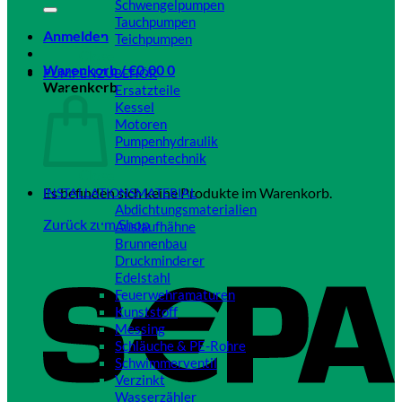
Schwengelpumpen
Tauchpumpen
Anmelden
Teichpumpen
Close
Warenkorb /
€
0,00
0
PUMPENZUBEHÖR
Warenkorb
Ersatzteile
Kessel
Motoren
Pumpenhydraulik
Pumpentechnik
Close
Es befinden sich keine Produkte im Warenkorb.
INSTALLATIONSMATERIAL
Abdichtungsmaterialien
Zurück zum Shop
Auslaufhähne
Brunnenbau
Druckminderer
Edelstahl
Feuerwehramaturen
Kunststoff
Messing
Schläuche & PE-Rohre
Schwimmerventil
Verzinkt
Wasserzähler