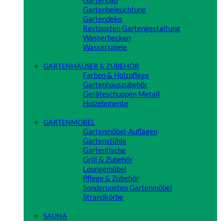
Gartenbau
Gartenbeleuchtung
Gartendeko
Restposten Gartengestaltung
Wasserbecken
Wasserspiele
Close
GARTENHÄUSER & ZUBEHÖR
Farben & Holzpflege
Gartenhauszubehör
Geräteschuppen Metall
Holzelemente
Close
GARTENMÖBEL
Gartenmöbel-Auflagen
Gartenstühle
Gartentische
Grill & Zubehör
Loungemöbel
Pflege & Zubehör
Sonderposten Gartenmöbel
Strandkörbe
Close
SAUNA