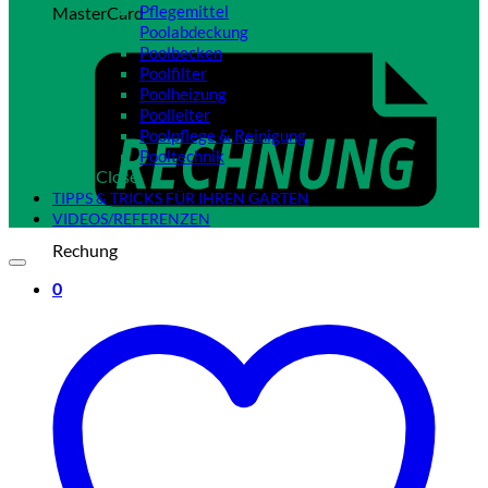
Pflegemittel
MasterCard
Poolabdeckung
Poolbecken
Poolfilter
Poolheizung
Poolleiter
Poolpflege & Reinigung
Pooltechnik
Close
TIPPS & TRICKS FÜR IHREN GARTEN
VIDEOS/REFERENZEN
Rechung
0