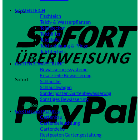
Close
GARTENTEICH
Sepa
Fischteich
Teich- & Wasserpflanzen
Teichbecken
Teichfilter
Teichfolie
Teichreinigung & Pflege
Teichtechnik
Close
GARTENBEWÄSSERUNG
Bewässerungssysteme
Ersatzteile Bewässerung
Sofort
Schläuche
Schlauchwagen
Sonderposten Gartenbewässerung
Sonstiges Bewässerung
Close
GARTENGESTALTUNG
Gartenbau
Gartenbeleuchtung
Gartendeko
Restposten Gartengestaltung