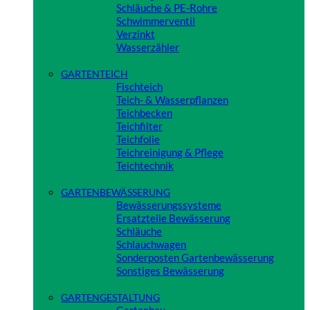
Schläuche & PE-Rohre
Schwimmerventil
Verzinkt
Wasserzähler
Close
GARTENTEICH
Fischteich
Teich- & Wasserpflanzen
Teichbecken
Teichfilter
Teichfolie
Teichreinigung & Pflege
Teichtechnik
Close
GARTENBEWÄSSERUNG
Bewässerungssysteme
Ersatzteile Bewässerung
Schläuche
Schlauchwagen
Sonderposten Gartenbewässerung
Sonstiges Bewässerung
Close
GARTENGESTALTUNG