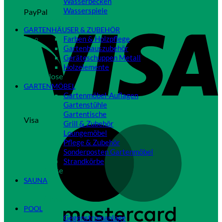
Wasserbecken
Wasserspiele
PayPal
Close
GARTENHÄUSER & ZUBEHÖR
Farben & Holzpflege
Gartenhauszubehör
Geräteschuppen Metall
Holzelemente
Close
GARTENMÖBEL
Gartenmöbel-Auflagen
Gartenstühle
Gartentische
Visa
Grill & Zubehör
Loungemöbel
Pflege & Zubehör
Sonderposten Gartenmöbel
Strandkörbe
Close
SAUNA
Close
POOL
Gegenstromanlage