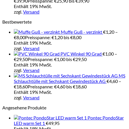
€
39,90
Preisspanne: €25,90 bis €39,90
Enthält 19% MwSt.
zzgl.
Versand
Bestbewertete
Muffe Guß - verzinkt
€
1,20
–
€
8,00
Preisspanne: €1,20 bis €8,00
Enthält 19% MwSt.
zzgl.
Versand
PVC Winkel 90 Grad
€
1,00
–
€
29,50
Preisspanne: €1,00 bis €29,50
Enthält 19% MwSt.
zzgl.
Versand
MS
Schlauchtülle mit Sechskant Gewindestück AG
€
4,60
–
€
18,60
Preisspanne: €4,60 bis €18,60
Enthält 19% MwSt.
zzgl.
Versand
Angesehene Produkte
Pontec PondoStar
LED warm Set 1
€
49,95
Enthält 19% MwSt.