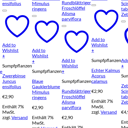
Add to
Add to
Wishlist
Wishlist
Add to
+
+
Wishlist
Add to
Sumpfpflanzen
Add
+
Sumpfpflanzen
Wishlist
+
Echter Kalmus
Sumpfpflanzen
+
ie
Zwergbinse
Acorus
Su
Juncus
Blaue
Sumpfpflanzen
calamus
Zeb
ensifolius
Gauklerblume
Rundblättriger
€
2,90
Sci
Mimulus
€
2,90
Froschlöffel
ta
.
ringens
Enthält 7%
Alisma
Zeb
Enthält 7%
MwSt.
€
2,90
parviflora
MwSt.
zzgl.
Versand
€
4
zzgl.
Versand
Enthält 7%
€
2,90
Ent
MwSt.
Enthält 7%
Mw