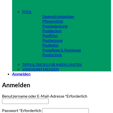
Close
POOL
Gegenstromanlage
Pflegemittel
Poolabdeckung
Poolbecken
Poolfilter
Poolheizung
Poolleiter
Poolpflege & Reinigung
Pooltechnik
Close
TIPPS & TRICKS FÜR IHREN GARTEN
VIDEOS/REFERENZEN
Anmelden
Anmelden
Benutzername oder E-Mail-Adresse
*
Erforderlich
Passwort
*
Erforderlich