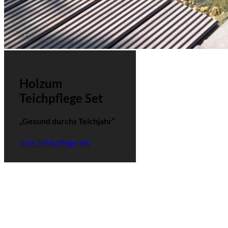
Holzum
Teichpflege Set
„Gesund durchs Teichjahr“
Zum Teichpflege Set
Portugal é uma das
plataformas modernas da
Europa
https://onlinecasinoportugal.pt