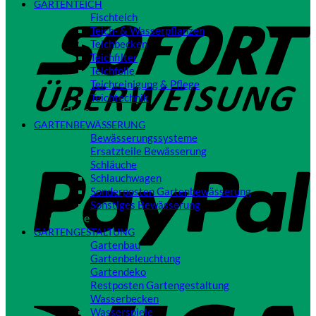
GARTENTEICH
S
Fischteich
Teich- & Wasserpflanzen
Teichbecken
Teichfilter
Teichfolie
Teichreinigung & Pflege
Teichtechnik
Close
GARTENBEWÄSSERUNG
Bewässerungssysteme
P
Ersatzteile Bewässerung
Schläuche
Schlauchwagen
Sonderposten Gartenbewässerung
Sonstiges Bewässerung
Close
GARTENGESTALTUNG
Gartenbau
Gartenbeleuchtung
Gartendeko
Restposten Gartengestaltung
V
Wasserbecken
Wasserspiele