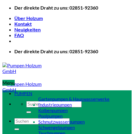
Zum
Der direkte Draht zu uns: 02851-92360
Inhalt
Über Holzum
springen
Kontakt
Neuigkeiten
FAQ
Der direkte Draht zu uns: 02851-92360
Menu
PUMPEN
Gartenpumpen & Hauswasserwerke
Suchen
Industriepumpen
nach:
Kolbenpumpen
Poolpumpen
Suchen
Schmutzwasserpumpen
nach:
Schwengelpumpen
Tauchpumpen