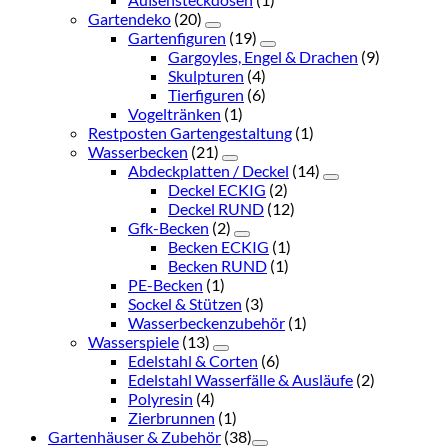
Gartendeko
(20)
Gartenfiguren
(19)
Gargoyles, Engel & Drachen
(9)
Skulpturen
(4)
Tierfiguren
(6)
Vogeltränken
(1)
Restposten Gartengestaltung
(1)
Wasserbecken
(21)
Abdeckplatten / Deckel
(14)
Deckel ECKIG
(2)
Deckel RUND
(12)
Gfk-Becken
(2)
Becken ECKIG
(1)
Becken RUND
(1)
PE-Becken
(1)
Sockel & Stützen
(3)
Wasserbeckenzubehör
(1)
Wasserspiele
(13)
Edelstahl & Corten
(6)
Edelstahl Wasserfälle & Ausläufe
(2)
Polyresin
(4)
Zierbrunnen
(1)
Gartenhäuser & Zubehör
(38)