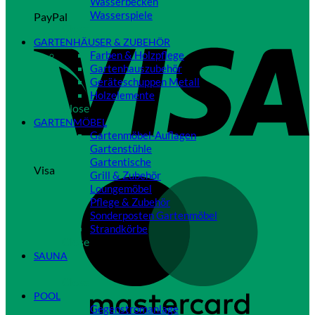
Wasserbecken
Wasserspiele
PayPal
Close
GARTENHÄUSER & ZUBEHÖR
Farben & Holzpflege
Gartenhauszubehör
Geräteschuppen Metall
Holzelemente
Close
GARTENMÖBEL
Gartenmöbel-Auflagen
Gartenstühle
Gartentische
Visa
Grill & Zubehör
Loungemöbel
Pflege & Zubehör
Sonderposten Gartenmöbel
Strandkörbe
Close
SAUNA
Close
POOL
Gegenstromanlage