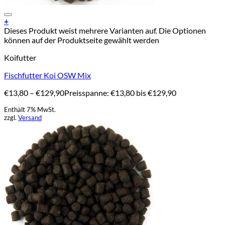
Add to Wishlist
+
Dieses Produkt weist mehrere Varianten auf. Die Optionen
können auf der Produktseite gewählt werden
Koifutter
Fischfutter Koi OSW Mix
€
13,80
–
€
129,90
Preisspanne: €13,80 bis €129,90
Enthält 7% MwSt.
zzgl.
Versand