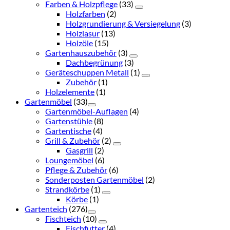
Farben & Holzpflege
(33)
Holzfarben
(2)
Holzgrundierung & Versiegelung
(3)
Holzlasur
(13)
Holzöle
(15)
Gartenhauszubehör
(3)
Dachbegrünung
(3)
Geräteschuppen Metall
(1)
Zubehör
(1)
Holzelemente
(1)
Gartenmöbel
(33)
Gartenmöbel-Auflagen
(4)
Gartenstühle
(8)
Gartentische
(4)
Grill & Zubehör
(2)
Gasgrill
(2)
Loungemöbel
(6)
Pflege & Zubehör
(6)
Sonderposten Gartenmöbel
(2)
Strandkörbe
(1)
Körbe
(1)
Gartenteich
(276)
Fischteich
(10)
Fischfutter
(4)