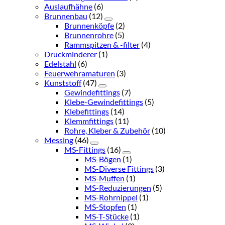
Auslaufhähne
(6)
Brunnenbau
(12)
Brunnenköpfe
(2)
Brunnenrohre
(5)
Rammspitzen & -filter
(4)
Druckminderer
(1)
Edelstahl
(6)
Feuerwehramaturen
(3)
Kunststoff
(47)
Gewindefittings
(7)
Klebe-Gewindefittings
(5)
Klebefittings
(14)
Klemmfittings
(11)
Rohre, Kleber & Zubehör
(10)
Messing
(46)
MS-Fittings
(16)
MS-Bögen
(1)
MS-Diverse Fittings
(3)
MS-Muffen
(1)
MS-Reduzierungen
(5)
MS-Rohrnippel
(1)
MS-Stopfen
(1)
MS-T-Stücke
(1)