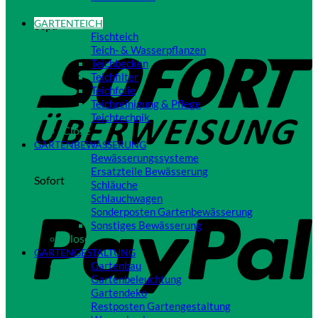
Close
GARTENTEICH
Sepa
Fischteich
Teich- & Wasserpflanzen
Teichbecken
Teichfilter
Teichfolie
Teichreinigung & Pflege
Teichtechnik
Close
GARTENBEWÄSSERUNG
Bewässerungssysteme
Ersatzteile Bewässerung
Sofort
Schläuche
Schlauchwagen
Sonderposten Gartenbewässerung
Sonstiges Bewässerung
Close
GARTENGESTALTUNG
Gartenbau
Gartenbeleuchtung
Gartendeko
Restposten Gartengestaltung