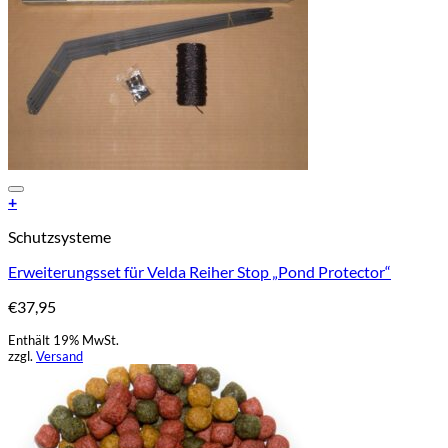
Add to Wishlist
+
Schutzsysteme
Erweiterungsset für Velda Reiher Stop „Pond Protector“
€
37,95
Enthält 19% MwSt.
zzgl.
Versand