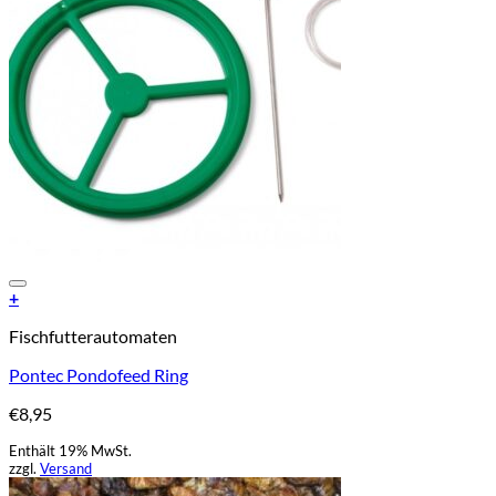
Add to Wishlist
+
Fischfutterautomaten
Pontec Pondofeed Ring
€
8,95
Enthält 19% MwSt.
zzgl.
Versand