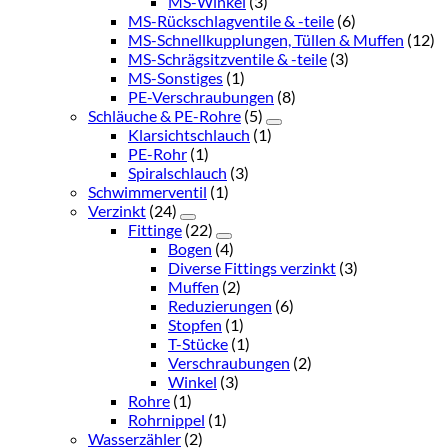
MS-Winkel
(3)
MS-Rückschlagventile & -teile
(6)
MS-Schnellkupplungen, Tüllen & Muffen
(12)
MS-Schrägsitzventile & -teile
(3)
MS-Sonstiges
(1)
PE-Verschraubungen
(8)
Schläuche & PE-Rohre
(5)
Klarsichtschlauch
(1)
PE-Rohr
(1)
Spiralschlauch
(3)
Schwimmerventil
(1)
Verzinkt
(24)
Fittinge
(22)
Bogen
(4)
Diverse Fittings verzinkt
(3)
Muffen
(2)
Reduzierungen
(6)
Stopfen
(1)
T-Stücke
(1)
Verschraubungen
(2)
Winkel
(3)
Rohre
(1)
Rohrnippel
(1)
Wasserzähler
(2)