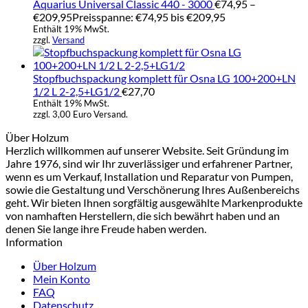
Aquarius Universal Classic 440 - 3000
€
74,95
–
€
209,95
Preisspanne: €74,95 bis €209,95
Enthält 19% MwSt.
zzgl.
Versand
Stopfbuchspackung komplett für Osna LG 100+200+LN
1/2 L 2-2,5+LG1/2
€
27,70
Enthält 19% MwSt.
zzgl. 3,00 Euro Versand.
Über Holzum
Herzlich willkommen auf unserer Website. Seit Gründung im
Jahre 1976, sind wir Ihr zuverlässiger und erfahrener Partner,
wenn es um Verkauf, Installation und Reparatur von Pumpen,
sowie die Gestaltung und Verschönerung Ihres Außenbereichs
geht. Wir bieten Ihnen sorgfältig ausgewählte Markenprodukte
von namhaften Herstellern, die sich bewährt haben und an
denen Sie lange ihre Freude haben werden.
Information
Über Holzum
Mein Konto
FAQ
Datenschutz