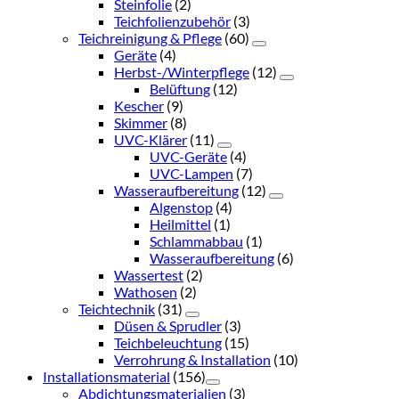
Steinfolie
(2)
Teichfolienzubehör
(3)
Teichreinigung & Pflege
(60)
Geräte
(4)
Herbst-/Winterpflege
(12)
Belüftung
(12)
Kescher
(9)
Skimmer
(8)
UVC-Klärer
(11)
UVC-Geräte
(4)
UVC-Lampen
(7)
Wasseraufbereitung
(12)
Algenstop
(4)
Heilmittel
(1)
Schlammabbau
(1)
Wasseraufbereitung
(6)
Wassertest
(2)
Wathosen
(2)
Teichtechnik
(31)
Düsen & Sprudler
(3)
Teichbeleuchtung
(15)
Verrohrung & Installation
(10)
Installationsmaterial
(156)
Abdichtungsmaterialien
(3)