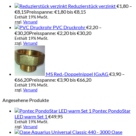
Reduzierstück verzinkt
€
1,80
–
€
8,15
Preisspanne: €1,80 bis €8,15
Enthält 19% MwSt.
zzgl.
Versand
PVC Druckrohr
€
2,20
–
€
30,20
Preisspanne: €2,20 bis €30,20
Enthält 19% MwSt.
zzgl.
Versand
MS Red.-Doppelnippel IGxAG
€
3,90
–
€
66,20
Preisspanne: €3,90 bis €66,20
Enthält 19% MwSt.
zzgl.
Versand
Angesehene Produkte
Pontec PondoStar
LED warm Set 1
€
49,95
Enthält 19% MwSt.
zzgl.
Versand
Oase