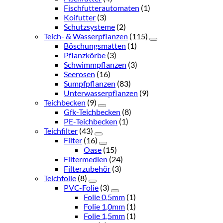
Fischfutterautomaten
(1)
Koifutter
(3)
Schutzsysteme
(2)
Teich- & Wasserpflanzen
(115)
Böschungsmatten
(1)
Pflanzkörbe
(3)
Schwimmpflanzen
(3)
Seerosen
(16)
Sumpfpflanzen
(83)
Unterwasserpflanzen
(9)
Teichbecken
(9)
Gfk-Teichbecken
(8)
PE-Teichbecken
(1)
Teichfilter
(43)
Filter
(16)
Oase
(15)
Filtermedien
(24)
Filterzubehör
(3)
Teichfolie
(8)
PVC-Folie
(3)
Folie 0,5mm
(1)
Folie 1,0mm
(1)
Folie 1,5mm
(1)