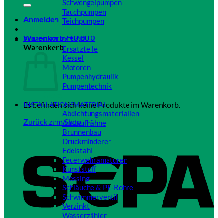
Schwengelpumpen
Tauchpumpen
Anmelden
Teichpumpen
Close
Warenkorb /
€
0,00
0
PUMPENZUBEHÖR
Warenkorb
Ersatzteile
Kessel
Motoren
Pumpenhydraulik
Pumpentechnik
Close
Es befinden sich keine Produkte im Warenkorb.
INSTALLATIONSMATERIAL
Abdichtungsmaterialien
Zurück zum Shop
Auslaufhähne
Brunnenbau
Druckminderer
Edelstahl
Feuerwehramaturen
Kunststoff
Messing
Schläuche & PE-Rohre
Schwimmerventil
Verzinkt
Wasserzähler