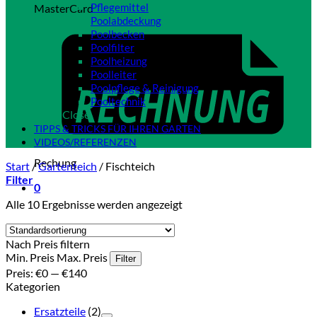
Pflegemittel
MasterCard
Poolabdeckung
Poolbecken
Poolfilter
Poolheizung
Poolleiter
Poolpflege & Reinigung
Pooltechnik
Close
TIPPS & TRICKS FÜR IHREN GARTEN
VIDEOS/REFERENZEN
Rechung
Start
/
Gartenteich
/
Fischteich
Filter
0
Alle 10 Ergebnisse werden angezeigt
Nach Preis filtern
Min. Preis
Max. Preis
Filter
Preis:
€0
—
€140
Kategorien
Ersatzteile
(2)