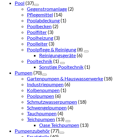
Pool
(37)
Gegenstromanlage
(2)
Pflegemittel
(14)
Poolabdeckung
(1)
Poolbecken
(2)
Poolfilter
(3)
Poolheizung
(3)
Poolleiter
(3)
Poolpflege & Reinigung
(8)
Reinigungsgeräte
(6)
Pooltechnik
(1)
Sonstige Pooltechnik
(1)
Pumpen
(70)
Gartenpumpen & Hauswasserwerke
(18)
Industriepumpen
(6)
Kolbenpumpen
(1)
Poolpumpen
(6)
Schmutzwasserpumpen
(18)
Schwengelpumpen
(4)
Tauchpumpen
(4)
Teichpumpen
(13)
Oase Teichpumpen
(13)
Pumpenzubehör
(77)
Ersatzteile
(40)