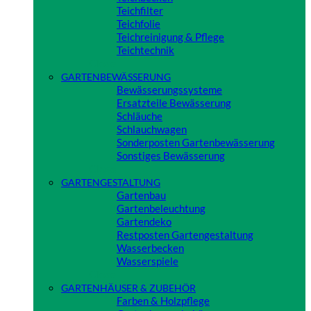
Teichfilter
Teichfolie
Teichreinigung & Pflege
Teichtechnik
Close
GARTENBEWÄSSERUNG
Bewässerungssysteme
Ersatzteile Bewässerung
Schläuche
Schlauchwagen
Sonderposten Gartenbewässerung
Sonstiges Bewässerung
Close
GARTENGESTALTUNG
Gartenbau
Gartenbeleuchtung
Gartendeko
Restposten Gartengestaltung
Wasserbecken
Wasserspiele
Close
GARTENHÄUSER & ZUBEHÖR
Farben & Holzpflege