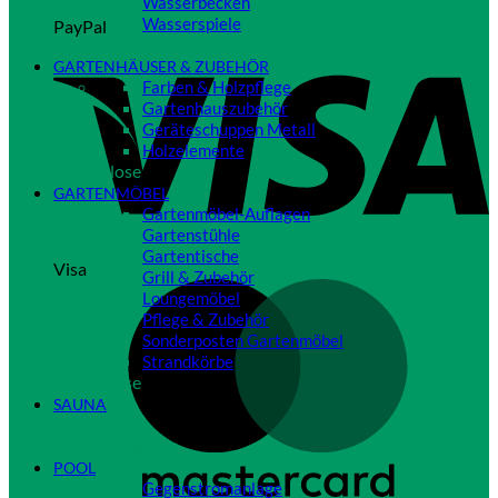
Wasserbecken
Wasserspiele
PayPal
Close
GARTENHÄUSER & ZUBEHÖR
Farben & Holzpflege
Gartenhauszubehör
Geräteschuppen Metall
Holzelemente
Close
GARTENMÖBEL
Gartenmöbel-Auflagen
Gartenstühle
Gartentische
Visa
Grill & Zubehör
Loungemöbel
Pflege & Zubehör
Sonderposten Gartenmöbel
Strandkörbe
Close
SAUNA
Close
POOL
Gegenstromanlage