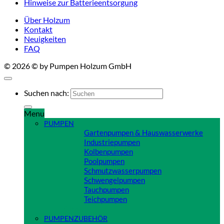
Hinweise zur Batterieentsorgung
Über Holzum
Kontakt
Neuigkeiten
FAQ
© 2026 © by Pumpen Holzum GmbH
Suchen nach:
Menu
PUMPEN
Gartenpumpen & Hauswasserwerke
Industriepumpen
Kolbenpumpen
Poolpumpen
Schmutzwasserpumpen
Schwengelpumpen
Tauchpumpen
Teichpumpen
Close
PUMPENZUBEHÖR