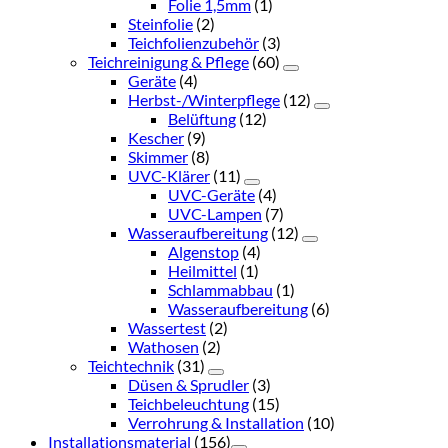
Folie 1,5mm
(1)
Steinfolie
(2)
Teichfolienzubehör
(3)
Teichreinigung & Pflege
(60)
Geräte
(4)
Herbst-/Winterpflege
(12)
Belüftung
(12)
Kescher
(9)
Skimmer
(8)
UVC-Klärer
(11)
UVC-Geräte
(4)
UVC-Lampen
(7)
Wasseraufbereitung
(12)
Algenstop
(4)
Heilmittel
(1)
Schlammabbau
(1)
Wasseraufbereitung
(6)
Wassertest
(2)
Wathosen
(2)
Teichtechnik
(31)
Düsen & Sprudler
(3)
Teichbeleuchtung
(15)
Verrohrung & Installation
(10)
Installationsmaterial
(156)