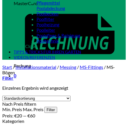
Pflegemittel
MasterCard
Poolabdeckung
Poolbecken
Poolfilter
Poolheizung
Poolleiter
Poolpflege & Reinigung
Pooltechnik
Close
TIPPS & TRICKS FÜR IHREN GARTEN
VIDEOS/REFERENZEN
Rechung
Start
/
Installationsmaterial
/
Messing
/
MS-Fittings
/
MS-
Bögen
0
Filter
Einzelnes Ergebnis wird angezeigt
Nach Preis filtern
Min. Preis
Max. Preis
Filter
Preis:
€20
—
€60
Kategorien