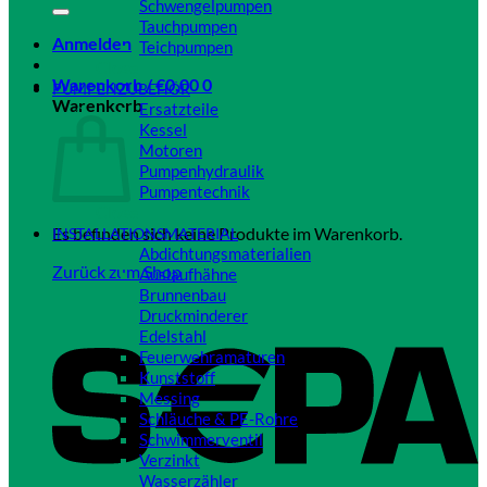
Schwengelpumpen
Tauchpumpen
Anmelden
Teichpumpen
Close
Warenkorb /
€
0,00
0
PUMPENZUBEHÖR
Warenkorb
Ersatzteile
Kessel
Motoren
Pumpenhydraulik
Pumpentechnik
Close
Es befinden sich keine Produkte im Warenkorb.
INSTALLATIONSMATERIAL
Abdichtungsmaterialien
Zurück zum Shop
Auslaufhähne
Brunnenbau
Druckminderer
Edelstahl
Feuerwehramaturen
Kunststoff
Messing
Schläuche & PE-Rohre
Schwimmerventil
Verzinkt
Wasserzähler