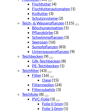
Fischfutter
(4)
Fischfutterautomaten
(1)
Koifutter
(3)
Schutzsysteme
(2)
Teich- & Wasserpflanzen
(115)
Böschungsmatten
(1)
Pflanzkörbe
(3)
Schwimmpflanzen
(3)
Seerosen
(16)
Sumpfpflanzen
(83)
Unterwasserpflanzen
(9)
Teichbecken
(9)
Gfk-Teichbecken
(8)
PE-Teichbecken
(1)
Teichfilter
(43)
Filter
(16)
Oase
(15)
Filtermedien
(24)
Filterzubehör
(3)
Teichfolie
(8)
PVC-Folie
(3)
Folie 0,5mm
(1)
Folie 1,0mm
(1)