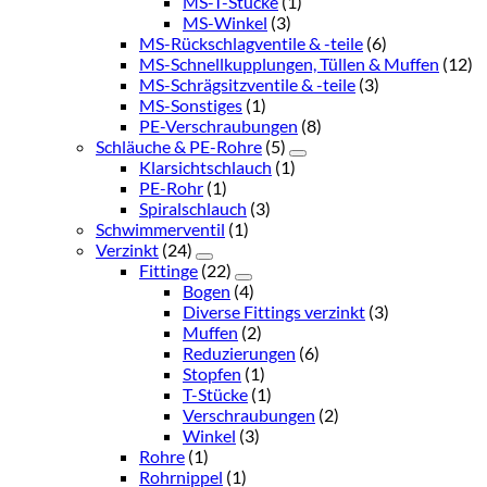
MS-T-Stücke
(1)
MS-Winkel
(3)
MS-Rückschlagventile & -teile
(6)
MS-Schnellkupplungen, Tüllen & Muffen
(12)
MS-Schrägsitzventile & -teile
(3)
MS-Sonstiges
(1)
PE-Verschraubungen
(8)
Schläuche & PE-Rohre
(5)
Klarsichtschlauch
(1)
PE-Rohr
(1)
Spiralschlauch
(3)
Schwimmerventil
(1)
Verzinkt
(24)
Fittinge
(22)
Bogen
(4)
Diverse Fittings verzinkt
(3)
Muffen
(2)
Reduzierungen
(6)
Stopfen
(1)
T-Stücke
(1)
Verschraubungen
(2)
Winkel
(3)
Rohre
(1)
Rohrnippel
(1)