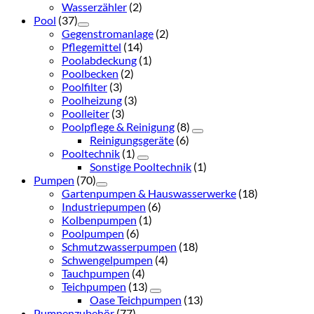
Wasserzähler
(2)
Pool
(37)
Gegenstromanlage
(2)
Pflegemittel
(14)
Poolabdeckung
(1)
Poolbecken
(2)
Poolfilter
(3)
Poolheizung
(3)
Poolleiter
(3)
Poolpflege & Reinigung
(8)
Reinigungsgeräte
(6)
Pooltechnik
(1)
Sonstige Pooltechnik
(1)
Pumpen
(70)
Gartenpumpen & Hauswasserwerke
(18)
Industriepumpen
(6)
Kolbenpumpen
(1)
Poolpumpen
(6)
Schmutzwasserpumpen
(18)
Schwengelpumpen
(4)
Tauchpumpen
(4)
Teichpumpen
(13)
Oase Teichpumpen
(13)
Pumpenzubehör
(77)