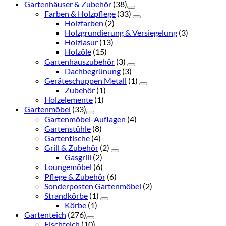
Gartenhäuser & Zubehör
(38)
Farben & Holzpflege
(33)
Holzfarben
(2)
Holzgrundierung & Versiegelung
(3)
Holzlasur
(13)
Holzöle
(15)
Gartenhauszubehör
(3)
Dachbegrünung
(3)
Geräteschuppen Metall
(1)
Zubehör
(1)
Holzelemente
(1)
Gartenmöbel
(33)
Gartenmöbel-Auflagen
(4)
Gartenstühle
(8)
Gartentische
(4)
Grill & Zubehör
(2)
Gasgrill
(2)
Loungemöbel
(6)
Pflege & Zubehör
(6)
Sonderposten Gartenmöbel
(2)
Strandkörbe
(1)
Körbe
(1)
Gartenteich
(276)
Fischteich
(10)