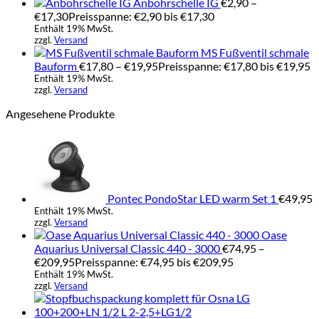
Anbohrschelle IG
€
2,90
–
€
17,30
Preisspanne: €2,90 bis €17,30
Enthält 19% MwSt.
zzgl.
Versand
MS Fußventil schmale
Bauform
€
17,80
–
€
19,95
Preisspanne: €17,80 bis €19,95
Enthält 19% MwSt.
zzgl.
Versand
Angesehene Produkte
Pontec PondoStar LED warm Set 1
€
49,95
Enthält 19% MwSt.
zzgl.
Versand
Oase
Aquarius Universal Classic 440 - 3000
€
74,95
–
€
209,95
Preisspanne: €74,95 bis €209,95
Enthält 19% MwSt.
zzgl.
Versand