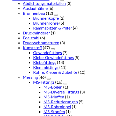
Abdichtungsmaterialien
(3)
Auslaufhähne
(6)
Brunnenbau
(12)
Brunnenköpfe
(2)
Brunnenrohre
(5)
Rammspitzen & -filter
(4)
Druckminderer
(1)
Edelstahl
(6)
Feuerwehramaturen
(3)
Kunststoff
(47)
Gewindefittings
(7)
Klebe-Gewindefittings
(5)
Klebefittings
(14)
Klemmfittings
(11)
Rohre, Kleber & Zubehör
(10)
Messing
(46)
MS-Fittings
(16)
MS-Bögen
(1)
MS-Diverse Fittings
(3)
MS-Muffen
(1)
MS-Reduzierungen
(5)
MS-Rohrnippel
(1)
MS-Stopfen
(1)