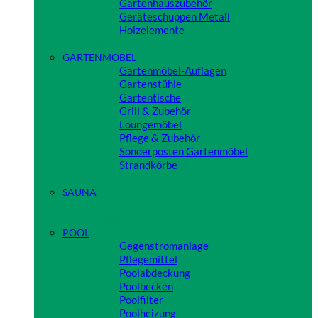
Gartenhauszubehör
Geräteschuppen Metall
Holzelemente
Close
GARTENMÖBEL
Gartenmöbel-Auflagen
Gartenstühle
Gartentische
Grill & Zubehör
Loungemöbel
Pflege & Zubehör
Sonderposten Gartenmöbel
Strandkörbe
Close
SAUNA
Close
POOL
Gegenstromanlage
Pflegemittel
Poolabdeckung
Poolbecken
Poolfilter
Poolheizung