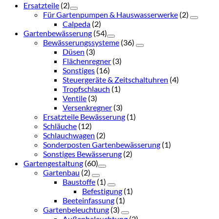
Ersatzteile
(2)
Für Gartenpumpen & Hauswasserwerke
(2)
Calpeda
(2)
Gartenbewässerung
(54)
Bewässerungssysteme
(36)
Düsen
(3)
Flächenregner
(3)
Sonstiges
(16)
Steuergeräte & Zeitschaltuhren
(4)
Tropfschlauch
(1)
Ventile
(3)
Versenkregner
(3)
Ersatzteile Bewässerung
(1)
Schläuche
(12)
Schlauchwagen
(2)
Sonderposten Gartenbewässerung
(1)
Sonstiges Bewässerung
(2)
Gartengestaltung
(60)
Gartenbau
(2)
Baustoffe
(1)
Befestigung
(1)
Beeteinfassung
(1)
Gartenbeleuchtung
(3)
Außenbeleuchtung
(2)