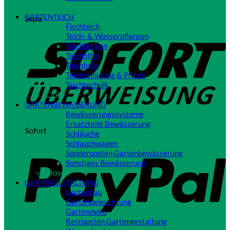
Close
GARTENTEICH
Sepa
Fischteich
Teich- & Wasserpflanzen
Teichbecken
Teichfilter
Teichfolie
Teichreinigung & Pflege
Teichtechnik
Close
GARTENBEWÄSSERUNG
Bewässerungssysteme
Ersatzteile Bewässerung
Sofort
Schläuche
Schlauchwagen
Sonderposten Gartenbewässerung
Sonstiges Bewässerung
Close
GARTENGESTALTUNG
Gartenbau
Gartenbeleuchtung
Gartendeko
Restposten Gartengestaltung