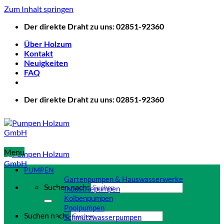
Zum Inhalt springen
Der direkte Draht zu uns: 02851-92360
Über Holzum
Kontakt
Neuigkeiten
FAQ
Der direkte Draht zu uns: 02851-92360
Menu
PUMPEN
Gartenpumpen & Hauswasserwerke
Suchen nach:
Industriepumpen
Kolbenpumpen
Poolpumpen
Suchen nach:
Schmutzwasserpumpen