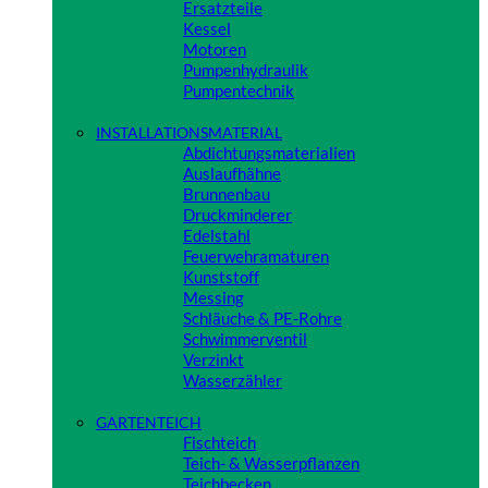
Ersatzteile
Kessel
Motoren
Pumpenhydraulik
Pumpentechnik
Close
INSTALLATIONSMATERIAL
Abdichtungsmaterialien
Auslaufhähne
Brunnenbau
Druckminderer
Edelstahl
Feuerwehramaturen
Kunststoff
Messing
Schläuche & PE-Rohre
Schwimmerventil
Verzinkt
Wasserzähler
Close
GARTENTEICH
Fischteich
Teich- & Wasserpflanzen
Teichbecken