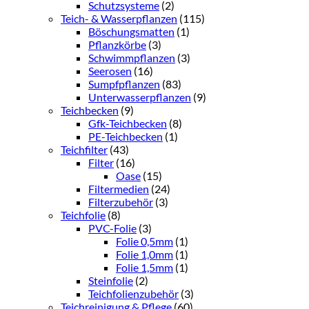
Schutzsysteme
(2)
Teich- & Wasserpflanzen
(115)
Böschungsmatten
(1)
Pflanzkörbe
(3)
Schwimmpflanzen
(3)
Seerosen
(16)
Sumpfpflanzen
(83)
Unterwasserpflanzen
(9)
Teichbecken
(9)
Gfk-Teichbecken
(8)
PE-Teichbecken
(1)
Teichfilter
(43)
Filter
(16)
Oase
(15)
Filtermedien
(24)
Filterzubehör
(3)
Teichfolie
(8)
PVC-Folie
(3)
Folie 0,5mm
(1)
Folie 1,0mm
(1)
Folie 1,5mm
(1)
Steinfolie
(2)
Teichfolienzubehör
(3)
Teichreinigung & Pflege
(60)