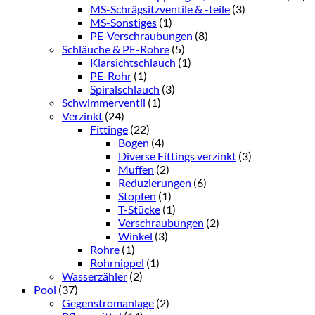
MS-Schrägsitzventile & -teile
(3)
MS-Sonstiges
(1)
PE-Verschraubungen
(8)
Schläuche & PE-Rohre
(5)
Klarsichtschlauch
(1)
PE-Rohr
(1)
Spiralschlauch
(3)
Schwimmerventil
(1)
Verzinkt
(24)
Fittinge
(22)
Bogen
(4)
Diverse Fittings verzinkt
(3)
Muffen
(2)
Reduzierungen
(6)
Stopfen
(1)
T-Stücke
(1)
Verschraubungen
(2)
Winkel
(3)
Rohre
(1)
Rohrnippel
(1)
Wasserzähler
(2)
Pool
(37)
Gegenstromanlage
(2)