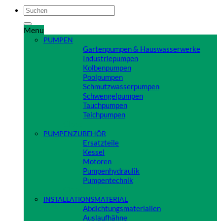
Suchen
nach:
Menu
PUMPEN
Gartenpumpen & Hauswasserwerke
Industriepumpen
Kolbenpumpen
Poolpumpen
Schmutzwasserpumpen
Schwengelpumpen
Tauchpumpen
Teichpumpen
Close
PUMPENZUBEHÖR
Ersatzteile
Kessel
Motoren
Pumpenhydraulik
Pumpentechnik
Close
INSTALLATIONSMATERIAL
Abdichtungsmaterialien
Auslaufhähne