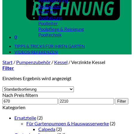
Poolabdeckung
Poolbecken
Poolfilter
Poolheizung
Poolleiter
Poolpflege & Reinigung
Pooltechnik
0
Close
TIPPS & TRICKS FÜR IHREN GARTEN
VIDEOS/REFERENZEN
Start
/
Pumpenzubehör
/
Kessel
/
Verzinkte Kessel
Filter
Einzelnes Ergebnis wird angezeigt
Nach Preis filtern
Min.
Max.
Filter
Preis
Preis
Kategorien
Ersatzteile
(2)
Für Gartenpumpen & Hauswasserwerke
(2)
Calpeda
(2)