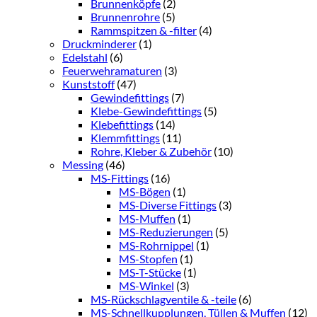
Brunnenköpfe
(2)
Brunnenrohre
(5)
Rammspitzen & -filter
(4)
Druckminderer
(1)
Edelstahl
(6)
Feuerwehramaturen
(3)
Kunststoff
(47)
Gewindefittings
(7)
Klebe-Gewindefittings
(5)
Klebefittings
(14)
Klemmfittings
(11)
Rohre, Kleber & Zubehör
(10)
Messing
(46)
MS-Fittings
(16)
MS-Bögen
(1)
MS-Diverse Fittings
(3)
MS-Muffen
(1)
MS-Reduzierungen
(5)
MS-Rohrnippel
(1)
MS-Stopfen
(1)
MS-T-Stücke
(1)
MS-Winkel
(3)
MS-Rückschlagventile & -teile
(6)
MS-Schnellkupplungen, Tüllen & Muffen
(12)