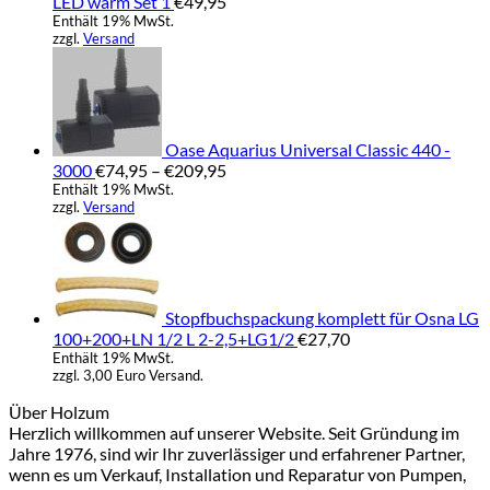
LED warm Set 1
€
49,95
Enthält 19% MwSt.
zzgl.
Versand
Oase Aquarius Universal Classic 440 -
Preisspanne:
3000
€
74,95
–
€
209,95
€74,95
Enthält 19% MwSt.
zzgl.
Versand
bis
€209,95
Stopfbuchspackung komplett für Osna LG
100+200+LN 1/2 L 2-2,5+LG1/2
€
27,70
Enthält 19% MwSt.
zzgl. 3,00 Euro Versand.
Über Holzum
Herzlich willkommen auf unserer Website. Seit Gründung im
Jahre 1976, sind wir Ihr zuverlässiger und erfahrener Partner,
wenn es um Verkauf, Installation und Reparatur von Pumpen,