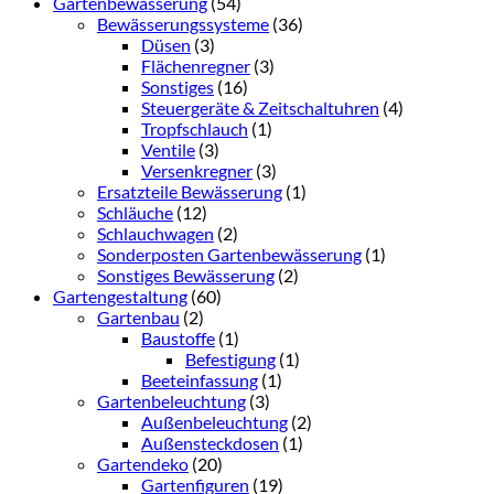
Gartenbewässerung
(54)
Bewässerungssysteme
(36)
Düsen
(3)
Flächenregner
(3)
Sonstiges
(16)
Steuergeräte & Zeitschaltuhren
(4)
Tropfschlauch
(1)
Ventile
(3)
Versenkregner
(3)
Ersatzteile Bewässerung
(1)
Schläuche
(12)
Schlauchwagen
(2)
Sonderposten Gartenbewässerung
(1)
Sonstiges Bewässerung
(2)
Gartengestaltung
(60)
Gartenbau
(2)
Baustoffe
(1)
Befestigung
(1)
Beeteinfassung
(1)
Gartenbeleuchtung
(3)
Außenbeleuchtung
(2)
Außensteckdosen
(1)
Gartendeko
(20)
Gartenfiguren
(19)