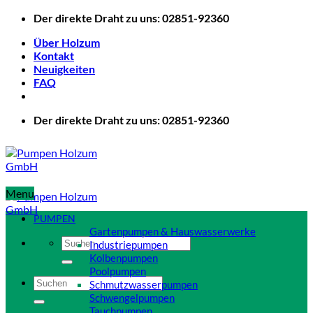
Zum
Der direkte Draht zu uns: 02851-92360
Inhalt
Über Holzum
springen
Kontakt
Neuigkeiten
FAQ
Der direkte Draht zu uns: 02851-92360
Menu
PUMPEN
Gartenpumpen & Hauswasserwerke
Suchen
Industriepumpen
nach:
Kolbenpumpen
Poolpumpen
Suchen
Schmutzwasserpumpen
nach:
Schwengelpumpen
Tauchpumpen