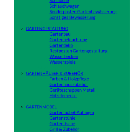
Schläuche
Schlauchwagen
Sonderposten Gartenbewässerung
Sonstiges Bewässerung
Close
GARTENGESTALTUNG
Gartenbau
Gartenbeleuchtung
Gartendeko
Restposten Gartengestaltung
Wasserbecken
Wasserspiele
Close
GARTENHÄUSER & ZUBEHÖR
Farben & Holzpflege
Gartenhauszubehör
Geräteschuppen Metall
Holzelemente
Close
GARTENMÖBEL
Gartenmöbel-Auflagen
Gartenstühle
Gartentische
Grill & Zubehör