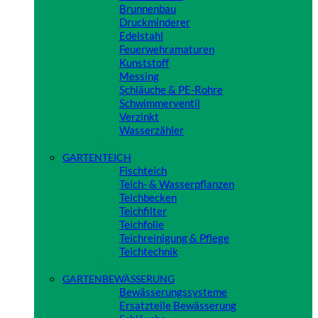
Brunnenbau
Druckminderer
Edelstahl
Feuerwehramaturen
Kunststoff
Messing
Schläuche & PE-Rohre
Schwimmerventil
Verzinkt
Wasserzähler
Close
GARTENTEICH
Fischteich
Teich- & Wasserpflanzen
Teichbecken
Teichfilter
Teichfolie
Teichreinigung & Pflege
Teichtechnik
Close
GARTENBEWÄSSERUNG
Bewässerungssysteme
Ersatzteile Bewässerung