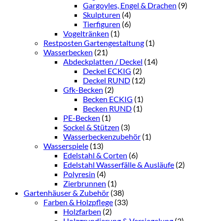
Gargoyles, Engel & Drachen
(9)
Skulpturen
(4)
Tierfiguren
(6)
Vogeltränken
(1)
Restposten Gartengestaltung
(1)
Wasserbecken
(21)
Abdeckplatten / Deckel
(14)
Deckel ECKIG
(2)
Deckel RUND
(12)
Gfk-Becken
(2)
Becken ECKIG
(1)
Becken RUND
(1)
PE-Becken
(1)
Sockel & Stützen
(3)
Wasserbeckenzubehör
(1)
Wasserspiele
(13)
Edelstahl & Corten
(6)
Edelstahl Wasserfälle & Ausläufe
(2)
Polyresin
(4)
Zierbrunnen
(1)
Gartenhäuser & Zubehör
(38)
Farben & Holzpflege
(33)
Holzfarben
(2)
Holzgrundierung & Versiegelung
(3)