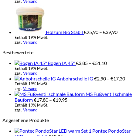
zzgl.
Versand
bis
Preisspa
€79,00
€25,90
bis
€39,90
Holzum Bio Stabil
€
25,90
–
€
39,90
Enthält 19% MwSt.
zzgl.
Versand
Bestbewertete
Preisspanne:
Bogen IA 45°
€
3,85
–
€
51,10
€3,85
Enthält 19% MwSt.
zzgl.
Versand
bis
Prei
Anbohrschelle IG
€
2,90
–
€
17,30
€51,10
€2,9
Enthält 19% MwSt.
zzgl.
Versand
bis
MS Fußventil schmale
€17,
Preisspanne:
Bauform
€
17,80
–
€
19,95
€17,80
Enthält 19% MwSt.
zzgl.
Versand
bis
€19,95
Angesehene Produkte
Pontec PondoStar