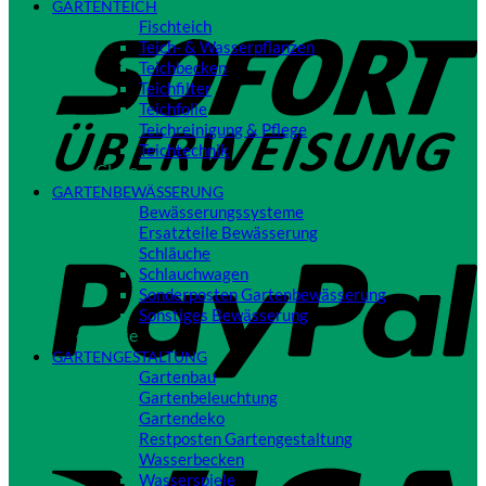
GARTENTEICH
S
Fischteich
Teich- & Wasserpflanzen
Teichbecken
Teichfilter
Teichfolie
Teichreinigung & Pflege
Teichtechnik
Close
GARTENBEWÄSSERUNG
Bewässerungssysteme
P
Ersatzteile Bewässerung
Schläuche
Schlauchwagen
Sonderposten Gartenbewässerung
Sonstiges Bewässerung
Close
GARTENGESTALTUNG
Gartenbau
Gartenbeleuchtung
Gartendeko
Restposten Gartengestaltung
V
Wasserbecken
Wasserspiele