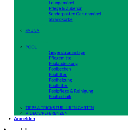
Loungemöbel
Pflege & Zubehör
Sonderposten Gartenmöbel
Strandkörbe
Close
SAUNA
Close
POOL
Gegenstromanlage
Pflegemittel
Poolabdeckung
Poolbecken
Poolfilter
Poolheizung
Poolleiter
Poolpflege & Reinigung
Pooltechnik
Close
TIPPS & TRICKS FÜR IHREN GARTEN
VIDEOS/REFERENZEN
Anmelden