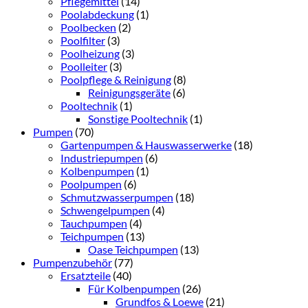
Pflegemittel
(14)
Poolabdeckung
(1)
Poolbecken
(2)
Poolfilter
(3)
Poolheizung
(3)
Poolleiter
(3)
Poolpflege & Reinigung
(8)
Reinigungsgeräte
(6)
Pooltechnik
(1)
Sonstige Pooltechnik
(1)
Pumpen
(70)
Gartenpumpen & Hauswasserwerke
(18)
Industriepumpen
(6)
Kolbenpumpen
(1)
Poolpumpen
(6)
Schmutzwasserpumpen
(18)
Schwengelpumpen
(4)
Tauchpumpen
(4)
Teichpumpen
(13)
Oase Teichpumpen
(13)
Pumpenzubehör
(77)
Ersatzteile
(40)
Für Kolbenpumpen
(26)
Grundfos & Loewe
(21)