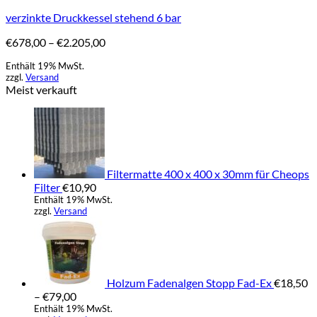
verzinkte Druckkessel stehend 6 bar
Preisspanne:
€
678,00
–
€
2.205,00
€678,00
Enthält 19% MwSt.
bis
zzgl.
Versand
€2.205,00
Meist verkauft
Filtermatte 400 x 400 x 30mm für Cheops
Filter
€
10,90
Enthält 19% MwSt.
zzgl.
Versand
Holzum Fadenalgen Stopp Fad-Ex
€
18,50
Preisspanne:
–
€
79,00
€18,50
Enthält 19% MwSt.