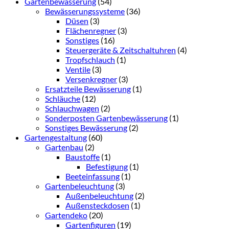
Gartenbewässerung
(54)
Bewässerungssysteme
(36)
Düsen
(3)
Flächenregner
(3)
Sonstiges
(16)
Steuergeräte & Zeitschaltuhren
(4)
Tropfschlauch
(1)
Ventile
(3)
Versenkregner
(3)
Ersatzteile Bewässerung
(1)
Schläuche
(12)
Schlauchwagen
(2)
Sonderposten Gartenbewässerung
(1)
Sonstiges Bewässerung
(2)
Gartengestaltung
(60)
Gartenbau
(2)
Baustoffe
(1)
Befestigung
(1)
Beeteinfassung
(1)
Gartenbeleuchtung
(3)
Außenbeleuchtung
(2)
Außensteckdosen
(1)
Gartendeko
(20)
Gartenfiguren
(19)