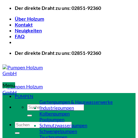
Zum
Der direkte Draht zu uns: 02851-92360
Inhalt
Über Holzum
springen
Kontakt
Neuigkeiten
FAQ
Der direkte Draht zu uns: 02851-92360
Menu
PUMPEN
Gartenpumpen & Hauswasserwerke
Suchen
Industriepumpen
nach:
Kolbenpumpen
Poolpumpen
Suchen
Schmutzwasserpumpen
nach:
Schwengelpumpen
Tauchpumpen