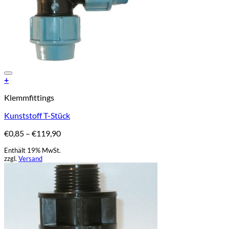
Add to Wishlist
+
Dieses
Klemmfittings
Produkt
weist
Kunststoff T-Stück
mehrere
Varianten
Preisspanne:
€
0,85
–
€
119,90
auf.
€0,85
Die
Enthält 19% MwSt.
bis
Optionen
zzgl.
Versand
€119,90
können
auf
der
Produktseite
gewählt
werden