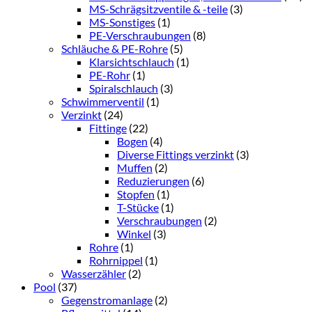
MS-Schrägsitzventile & -teile
(3)
MS-Sonstiges
(1)
PE-Verschraubungen
(8)
Schläuche & PE-Rohre
(5)
Klarsichtschlauch
(1)
PE-Rohr
(1)
Spiralschlauch
(3)
Schwimmerventil
(1)
Verzinkt
(24)
Fittinge
(22)
Bogen
(4)
Diverse Fittings verzinkt
(3)
Muffen
(2)
Reduzierungen
(6)
Stopfen
(1)
T-Stücke
(1)
Verschraubungen
(2)
Winkel
(3)
Rohre
(1)
Rohrnippel
(1)
Wasserzähler
(2)
Pool
(37)
Gegenstromanlage
(2)