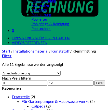
Poolabdeckung
Poolbecken
Poolfilter
Poolheizung
Poolleiter
Poolpflege & Reinigung
Pooltechnik
0
Close
TIPPS & TRICKS FÜR IHREN GARTEN
VIDEOS/REFERENZEN
Start
/
Installationsmaterial
/
Kunststoff
/
Klemmfittings
Filter
Alle 11 Ergebnisse werden angezeigt
Nach Preis filtern
Min.
Max.
Filter
Preis
Preis
Kategorien
Ersatzteile
(2)
Für Gartenpumpen & Hauswasserwerke
(2)
Calpeda
(2)