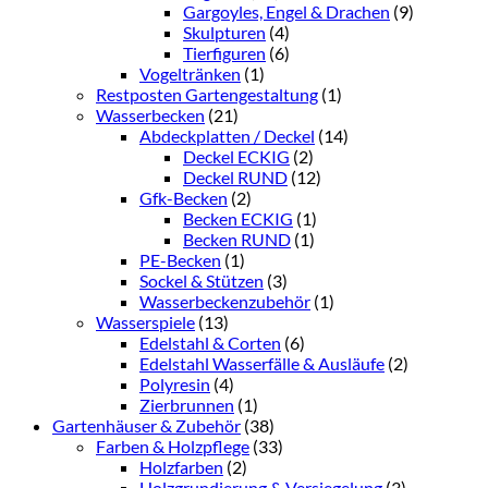
Gargoyles, Engel & Drachen
(9)
Skulpturen
(4)
Tierfiguren
(6)
Vogeltränken
(1)
Restposten Gartengestaltung
(1)
Wasserbecken
(21)
Abdeckplatten / Deckel
(14)
Deckel ECKIG
(2)
Deckel RUND
(12)
Gfk-Becken
(2)
Becken ECKIG
(1)
Becken RUND
(1)
PE-Becken
(1)
Sockel & Stützen
(3)
Wasserbeckenzubehör
(1)
Wasserspiele
(13)
Edelstahl & Corten
(6)
Edelstahl Wasserfälle & Ausläufe
(2)
Polyresin
(4)
Zierbrunnen
(1)
Gartenhäuser & Zubehör
(38)
Farben & Holzpflege
(33)
Holzfarben
(2)
Holzgrundierung & Versiegelung
(3)