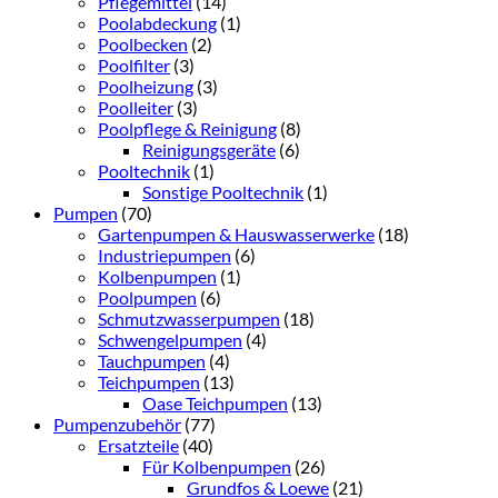
Pflegemittel
(14)
Poolabdeckung
(1)
Poolbecken
(2)
Poolfilter
(3)
Poolheizung
(3)
Poolleiter
(3)
Poolpflege & Reinigung
(8)
Reinigungsgeräte
(6)
Pooltechnik
(1)
Sonstige Pooltechnik
(1)
Pumpen
(70)
Gartenpumpen & Hauswasserwerke
(18)
Industriepumpen
(6)
Kolbenpumpen
(1)
Poolpumpen
(6)
Schmutzwasserpumpen
(18)
Schwengelpumpen
(4)
Tauchpumpen
(4)
Teichpumpen
(13)
Oase Teichpumpen
(13)
Pumpenzubehör
(77)
Ersatzteile
(40)
Für Kolbenpumpen
(26)
Grundfos & Loewe
(21)