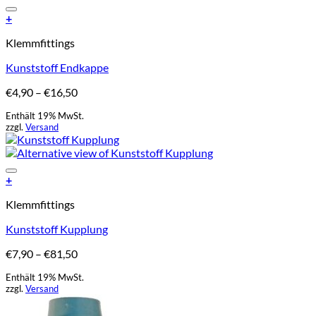
Add to Wishlist
+
Dieses
Klemmfittings
Produkt
weist
Kunststoff Endkappe
mehrere
Varianten
Preisspanne:
€
4,90
–
€
16,50
auf.
€4,90
Die
Enthält 19% MwSt.
bis
Optionen
zzgl.
Versand
€16,50
können
auf
der
Add to Wishlist
Produktseite
+
gewählt
Dieses
Klemmfittings
werden
Produkt
weist
Kunststoff Kupplung
mehrere
Varianten
Preisspanne:
€
7,90
–
€
81,50
auf.
€7,90
Die
Enthält 19% MwSt.
bis
Optionen
zzgl.
Versand
€81,50
können
auf