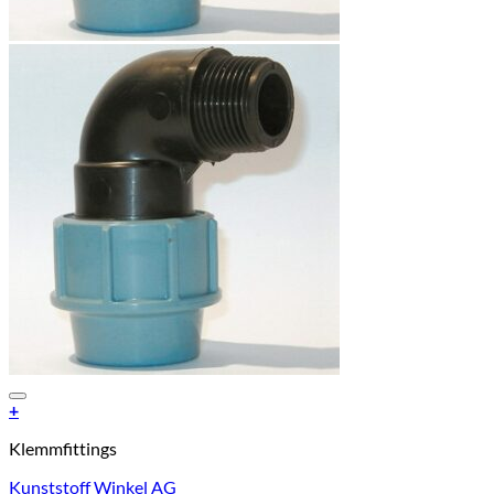
Add to Wishlist
+
Dieses
Klemmfittings
Produkt
weist
Kunststoff Winkel AG
mehrere