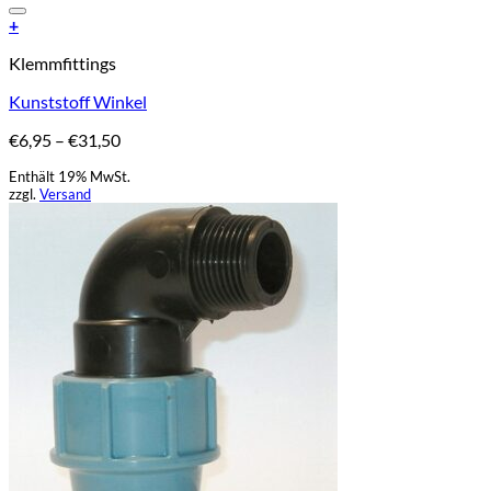
Add to Wishlist
+
Dieses
Klemmfittings
Produkt
weist
Kunststoff Winkel
mehrere
Varianten
Preisspanne:
€
6,95
–
€
31,50
auf.
€6,95
Die
Enthält 19% MwSt.
bis
Optionen
zzgl.
Versand
€31,50
können
auf
der
Produktseite
gewählt
werden