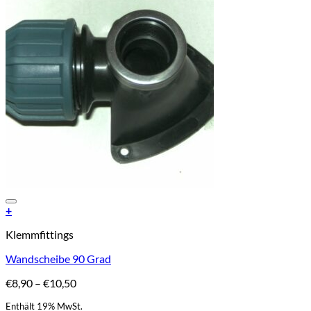
Add to Wishlist
+
Dieses
Klemmfittings
Produkt
weist
Wandscheibe 90 Grad
mehrere
Varianten
Preisspanne:
€
8,90
–
€
10,50
auf.
€8,90
Die
Enthält 19% MwSt.
bis