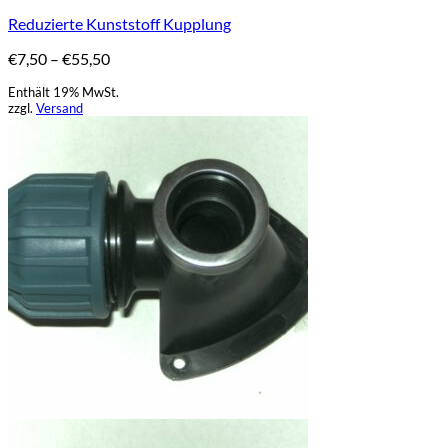
weist
Reduzierte Kunststoff Kupplung
mehrere
Varianten
Preisspanne:
€
7,50
–
€
55,50
auf.
€7,50
Die
Enthält 19% MwSt.
bis
Optionen
zzgl.
Versand
€55,50
können
auf
der
Produktseite
gewählt
werden