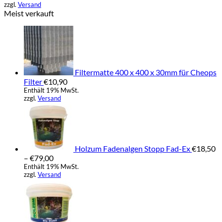
Optionen
zzgl.
Versand
€10,50
können
Meist verkauft
auf
der
Produktseite
gewählt
werden
Filtermatte 400 x 400 x 30mm für Cheops
Filter
€
10,90
Enthält 19% MwSt.
zzgl.
Versand
Holzum Fadenalgen Stopp Fad-Ex
€
18,50
Preisspanne:
–
€
79,00
€18,50
Enthält 19% MwSt.
zzgl.
Versand
bis
Preisspa
€79,00
€25,90
bis
€39,90