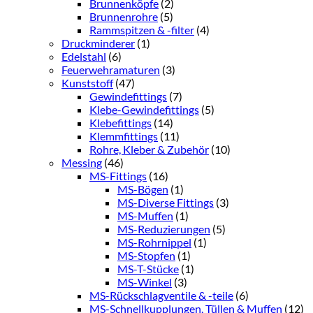
Brunnenköpfe
(2)
Brunnenrohre
(5)
Rammspitzen & -filter
(4)
Druckminderer
(1)
Edelstahl
(6)
Feuerwehramaturen
(3)
Kunststoff
(47)
Gewindefittings
(7)
Klebe-Gewindefittings
(5)
Klebefittings
(14)
Klemmfittings
(11)
Rohre, Kleber & Zubehör
(10)
Messing
(46)
MS-Fittings
(16)
MS-Bögen
(1)
MS-Diverse Fittings
(3)
MS-Muffen
(1)
MS-Reduzierungen
(5)
MS-Rohrnippel
(1)
MS-Stopfen
(1)
MS-T-Stücke
(1)
MS-Winkel
(3)
MS-Rückschlagventile & -teile
(6)
MS-Schnellkupplungen, Tüllen & Muffen
(12)