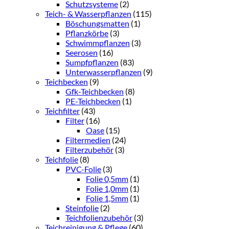
Schutzsysteme
(2)
Teich- & Wasserpflanzen
(115)
Böschungsmatten
(1)
Pflanzkörbe
(3)
Schwimmpflanzen
(3)
Seerosen
(16)
Sumpfpflanzen
(83)
Unterwasserpflanzen
(9)
Teichbecken
(9)
Gfk-Teichbecken
(8)
PE-Teichbecken
(1)
Teichfilter
(43)
Filter
(16)
Oase
(15)
Filtermedien
(24)
Filterzubehör
(3)
Teichfolie
(8)
PVC-Folie
(3)
Folie 0,5mm
(1)
Folie 1,0mm
(1)
Folie 1,5mm
(1)
Steinfolie
(2)
Teichfolienzubehör
(3)
Teichreinigung & Pflege
(60)