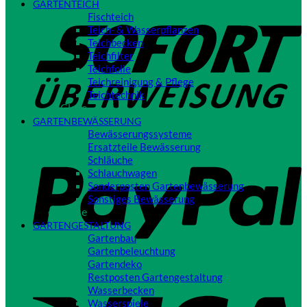
GARTENTEICH
S
Fischteich
Teich- & Wasserpflanzen
Teichbecken
Teichfilter
Teichfolie
Teichreinigung & Pflege
Teichtechnik
Close
GARTENBEWÄSSERUNG
Bewässerungssysteme
P
Ersatzteile Bewässerung
Schläuche
Schlauchwagen
Sonderposten Gartenbewässerung
Sonstiges Bewässerung
Close
GARTENGESTALTUNG
Gartenbau
Gartenbeleuchtung
Gartendeko
Restposten Gartengestaltung
V
Wasserbecken
Wasserspiele