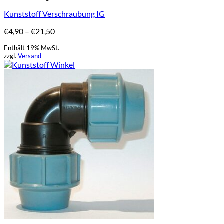
weist
Kunststoff Verschraubung IG
mehrere
Varianten
Preisspanne:
€
4,90
–
€
21,50
auf.
€4,90
Die
Enthält 19% MwSt.
bis
Optionen
zzgl.
Versand
€21,50
können
auf
der
Produktseite
gewählt
werden