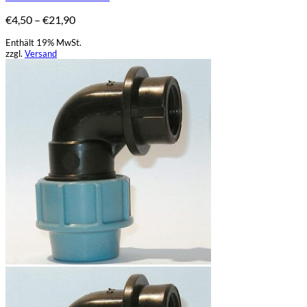
Varianten
Preisspanne:
€
4,50
–
€
21,90
auf.
€4,50
Die
Enthält 19% MwSt.
bis
Optionen
zzgl.
Versand
€21,90
können
auf
der
Produktseite
gewählt
werden