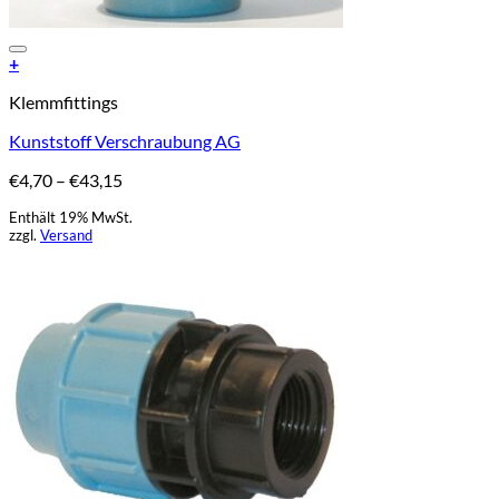
Add to Wishlist
+
Dieses
Klemmfittings
Produkt
weist
Kunststoff Verschraubung AG
mehrere
Varianten
Preisspanne:
€
4,70
–
€
43,15
auf.
€4,70
Die
Enthält 19% MwSt.
bis
Optionen
zzgl.
Versand
€43,15
können
auf
der
Produktseite
gewählt
werden