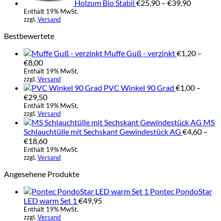
Holzum Bio Stabil
€
25,90
–
€
39,90
Enthält 19% MwSt.
zzgl.
Versand
Bestbewertete
Muffe Guß - verzinkt
€
1,20
–
Preisspanne:
€
8,00
€1,20
Enthält 19% MwSt.
zzgl.
Versand
bis
PVC Winkel 90 Grad
€
1,00
–
€8,00
Preisspanne:
€
29,50
€1,00
Enthält 19% MwSt.
zzgl.
Versand
bis
MS
€29,50
Schlauchtülle mit Sechskant Gewindestück AG
€
4,60
–
Preisspanne:
€
18,60
€4,60
Enthält 19% MwSt.
zzgl.
Versand
bis
€18,60
Angesehene Produkte
Pontec PondoStar
LED warm Set 1
€
49,95
Enthält 19% MwSt.
zzgl.
Versand