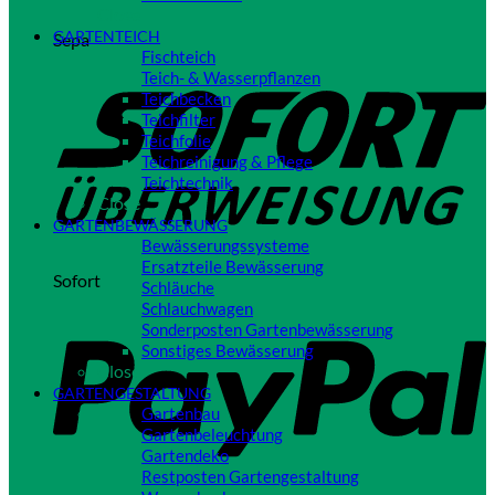
Close
GARTENTEICH
Sepa
Fischteich
Teich- & Wasserpflanzen
Teichbecken
Teichfilter
Teichfolie
Teichreinigung & Pflege
Teichtechnik
Close
GARTENBEWÄSSERUNG
Bewässerungssysteme
Ersatzteile Bewässerung
Sofort
Schläuche
Schlauchwagen
Sonderposten Gartenbewässerung
Sonstiges Bewässerung
Close
GARTENGESTALTUNG
Gartenbau
Gartenbeleuchtung
Gartendeko
Restposten Gartengestaltung