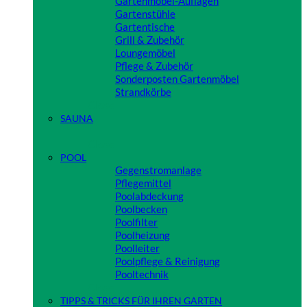
Gartenmöbel-Auflagen
Gartenstühle
Gartentische
Grill & Zubehör
Loungemöbel
Pflege & Zubehör
Sonderposten Gartenmöbel
Strandkörbe
Close
SAUNA
Close
POOL
Gegenstromanlage
Pflegemittel
Poolabdeckung
Poolbecken
Poolfilter
Poolheizung
Poolleiter
Poolpflege & Reinigung
Pooltechnik
Close
TIPPS & TRICKS FÜR IHREN GARTEN