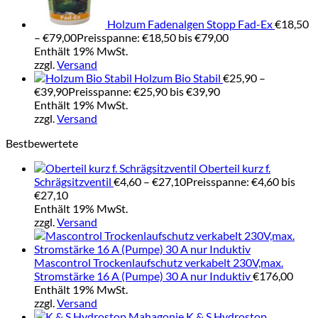
Holzum Fadenalgen Stopp Fad-Ex
€
18,50
–
€
79,00
Preisspanne: €18,50 bis €79,00
Enthält 19% MwSt.
zzgl.
Versand
Holzum Bio Stabil
€
25,90
–
€
39,90
Preisspanne: €25,90 bis €39,90
Enthält 19% MwSt.
zzgl.
Versand
Bestbewertete
Oberteil kurz f.
Schrägsitzventil
€
4,60
–
€
27,10
Preisspanne: €4,60 bis
€27,10
Enthält 19% MwSt.
zzgl.
Versand
Mascontrol Trockenlaufschutz verkabelt 230V,max.
Stromstärke 16 A (Pumpe) 30 A nur Induktiv
€
176,00
Enthält 19% MwSt.
zzgl.
Versand
K & S Hydrostop