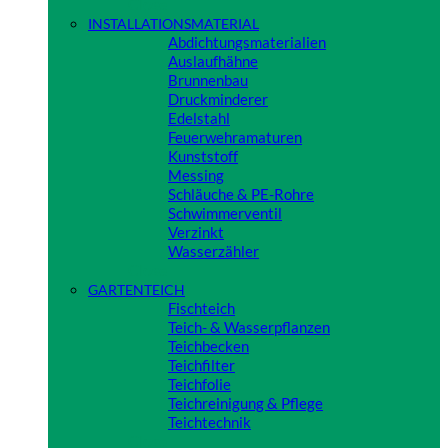
Close
INSTALLATIONSMATERIAL
Abdichtungsmaterialien
Auslaufhähne
Brunnenbau
Druckminderer
Edelstahl
Feuerwehramaturen
Kunststoff
Messing
Schläuche & PE-Rohre
Schwimmerventil
Verzinkt
Wasserzähler
Close
GARTENTEICH
Fischteich
Teich- & Wasserpflanzen
Teichbecken
Teichfilter
Teichfolie
Teichreinigung & Pflege
Teichtechnik
Close