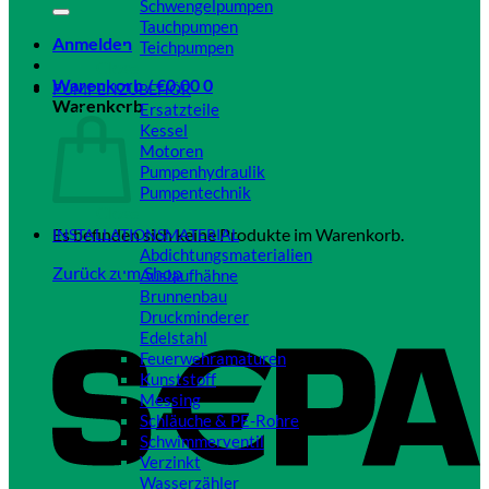
Schwengelpumpen
Tauchpumpen
Anmelden
Teichpumpen
Close
Warenkorb /
€
0,00
0
PUMPENZUBEHÖR
Warenkorb
Ersatzteile
Kessel
Motoren
Pumpenhydraulik
Pumpentechnik
Close
Es befinden sich keine Produkte im Warenkorb.
INSTALLATIONSMATERIAL
Abdichtungsmaterialien
Zurück zum Shop
Auslaufhähne
Brunnenbau
Druckminderer
Edelstahl
Feuerwehramaturen
Kunststoff
Messing
Schläuche & PE-Rohre
Schwimmerventil
Verzinkt
Wasserzähler