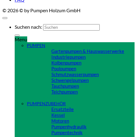
© 2026 © by Pumpen Holzum GmbH
Suchen nach:
Menu
PUMPEN
Gartenpumpen & Hauswasserwerke
Industriepumpen
Kolbenpumpen
Poolpumpen
Schmutzwasserpumpen
Schwengelpumpen
Tauchpumpen
Teichpumpen
Close
PUMPENZUBEHÖR
Ersatzteile
Kessel
Motoren
Pumpenhydraulik
Pumpentechnik