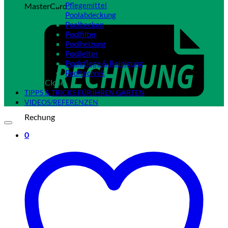
Pflegemittel
MasterCard
Poolabdeckung
Poolbecken
Poolfilter
Poolheizung
Poolleiter
Poolpflege & Reinigung
Pooltechnik
Close
TIPPS & TRICKS FÜR IHREN GARTEN
VIDEOS/REFERENZEN
Rechung
0