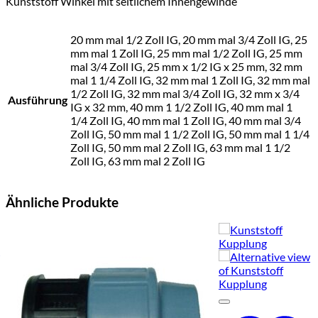
Kunststoff Winkel mit seitlichem Innengewinde
63 mm mal 2 Zoll IG
180818
€
26,90
€
26,90
20 mm mal 1/2 Zoll IG, 20 mm mal 3/4 Zoll IG, 25
20 mm mal 1/2 Zoll IG
180799
€
5,50
€
5,50
mm mal 1 Zoll IG, 25 mm mal 1/2 Zoll IG, 25 mm
mal 3/4 Zoll IG, 25 mm x 1/2 IG x 25 mm, 32 mm
20 mm mal 3/4 Zoll IG
180800
€
5,75
€
5,75
mal 1 1/4 Zoll IG, 32 mm mal 1 Zoll IG, 32 mm mal
1/2 Zoll IG, 32 mm mal 3/4 Zoll IG, 32 mm x 3/4
Ausführung
25 mm mal 1/2 Zoll IG
180801
€
6,90
€
6,90
IG x 32 mm, 40 mm 1 1/2 Zoll IG, 40 mm mal 1
1/4 Zoll IG, 40 mm mal 1 Zoll IG, 40 mm mal 3/4
25 mm mal 3/4 Zoll IG
180802
€
6,90
€
6,90
Zoll IG, 50 mm mal 1 1/2 Zoll IG, 50 mm mal 1 1/4
Zoll IG, 50 mm mal 2 Zoll IG, 63 mm mal 1 1/2
25 mm mal 1 Zoll IG
180803
€
6,90
€
6,90
Zoll IG, 63 mm mal 2 Zoll IG
32 mm mal 1/2 Zoll IG
180804
€
7,90
€
7,90
Ähnliche Produkte
32 mm mal 3/4 Zoll IG
180805
€
7,90
€
7,90
32 mm mal 1 Zoll IG
180806
€
8,25
€
8,25