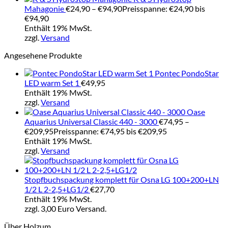
Mahagonie
€
24,90
–
€
94,90
Preisspanne: €24,90 bis
€94,90
Enthält 19% MwSt.
zzgl.
Versand
Angesehene Produkte
Pontec PondoStar
LED warm Set 1
€
49,95
Enthält 19% MwSt.
zzgl.
Versand
Oase
Aquarius Universal Classic 440 - 3000
€
74,95
–
€
209,95
Preisspanne: €74,95 bis €209,95
Enthält 19% MwSt.
zzgl.
Versand
Stopfbuchspackung komplett für Osna LG 100+200+LN
1/2 L 2-2,5+LG1/2
€
27,70
Enthält 19% MwSt.
zzgl. 3,00 Euro Versand.
Über Holzum