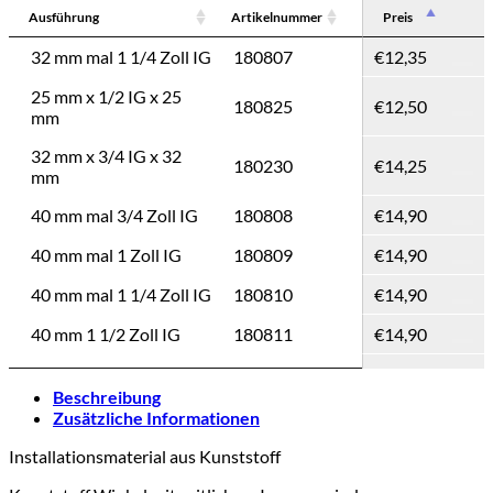
Ausführung
Artikelnummer
Preis
Preis
Ausführung
Artikelnummer
Preis
32 mm mal 1 1/4 Zoll IG
180807
€
12,35
€
12,35
25 mm x 1/2 IG x 25
180825
€
12,50
€
12,50
mm
32 mm x 3/4 IG x 32
180230
€
14,25
€
14,25
mm
40 mm mal 3/4 Zoll IG
180808
€
14,90
€
14,90
40 mm mal 1 Zoll IG
180809
€
14,90
€
14,90
40 mm mal 1 1/4 Zoll IG
180810
€
14,90
€
14,90
40 mm 1 1/2 Zoll IG
180811
€
14,90
€
14,90
50 mm mal 1 1/4 Zoll IG
180812
€
19,90
€
19,90
Beschreibung
50 mm mal 1 1/2 Zoll IG
180813
€
19,90
€
19,90
Zusätzliche Informationen
50 mm mal 2 Zoll IG
180815
€
19,90
€
19,90
Installationsmaterial aus Kunststoff
63 mm mal 1 1/2 Zoll IG
180817
€
26,90
€
26,90