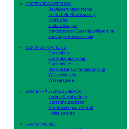
GARTENBEWÄSSERUNG
Bewässerungssysteme
Ersatzteile Bewässerung
Schläuche
Schlauchwagen
Sonderposten Gartenbewässerung
Sonstiges Bewässerung
Close
GARTENGESTALTUNG
Gartenbau
Gartenbeleuchtung
Gartendeko
Restposten Gartengestaltung
Wasserbecken
Wasserspiele
Close
GARTENHÄUSER & ZUBEHÖR
Farben & Holzpflege
Gartenhauszubehör
Geräteschuppen Metall
Holzelemente
Close
GARTENMÖBEL