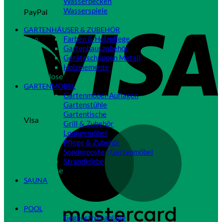
Wasserbecken
Wasserspiele
PayPal
Close
GARTENHÄUSER & ZUBEHÖR
Farben & Holzpflege
Gartenhauszubehör
Geräteschuppen Metall
Holzelemente
Close
GARTENMÖBEL
Gartenmöbel-Auflagen
Gartenstühle
Gartentische
Visa
Grill & Zubehör
Loungemöbel
Pflege & Zubehör
Sonderposten Gartenmöbel
Strandkörbe
Close
SAUNA
Close
POOL
Gegenstromanlage