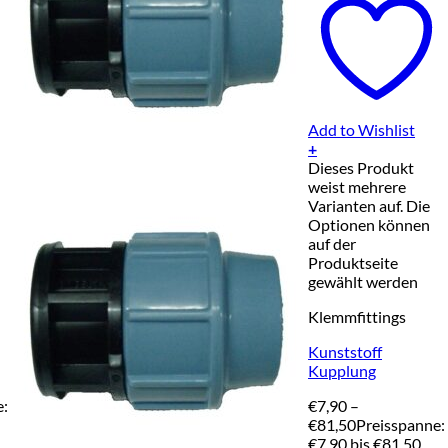
Add to Wishlist
+
Dieses Produkt
weist mehrere
Varianten auf. Die
Optionen können
auf der
Produktseite
gewählt werden
Klemmfittings
Kunststoff
Kupplung
e:
€
7,90
–
€
81,50
Preisspanne:
€7,90 bis €81,50