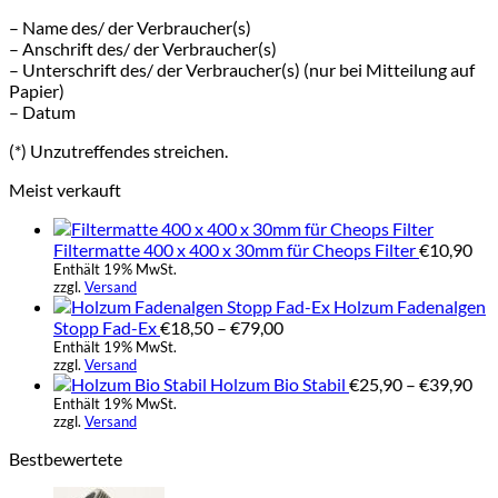
– Name des/ der Verbraucher(s)
– Anschrift des/ der Verbraucher(s)
– Unterschrift des/ der Verbraucher(s) (nur bei Mitteilung auf
Papier)
– Datum
(*) Unzutreffendes streichen.
Meist verkauft
Filtermatte 400 x 400 x 30mm für Cheops Filter
€
10,90
Enthält 19% MwSt.
zzgl.
Versand
Holzum Fadenalgen
Preisspanne:
Stopp Fad-Ex
€
18,50
–
€
79,00
€18,50
Enthält 19% MwSt.
zzgl.
Versand
bis
Pre
Holzum Bio Stabil
€
25,90
–
€
39,90
€79,00
€25
Enthält 19% MwSt.
zzgl.
Versand
bis
€39
Bestbewertete
Preisspanne: