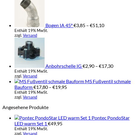
€3,85
bis
€51,10
Bogen IA 45°
€
3,85
–
€
51,10
Enthält 19% MwSt.
zzgl.
Versand
Preisspan
€2,90
bis
€17,30
Anbohrschelle IG
€
2,90
–
€
17,30
Enthält 19% MwSt.
zzgl.
Versand
MS Fußventil schmale
Preisspanne:
Bauform
€
17,80
–
€
19,95
€17,80
Enthält 19% MwSt.
zzgl.
Versand
bis
€19,95
Angesehene Produkte
Pontec PondoStar
LED warm Set 1
€
49,95
Enthält 19% MwSt.
zzgl.
Versand