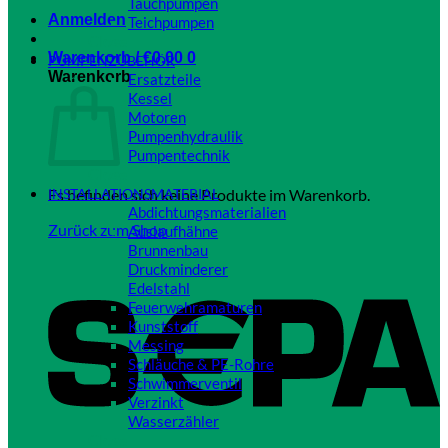
Tauchpumpen
Anmelden
Teichpumpen
Close
Warenkorb /
€
0,00
0
PUMPENZUBEHÖR
Warenkorb
Ersatzteile
Kessel
Motoren
Pumpenhydraulik
Pumpentechnik
Close
Es befinden sich keine Produkte im Warenkorb.
INSTALLATIONSMATERIAL
Abdichtungsmaterialien
Zurück zum Shop
Auslaufhähne
Brunnenbau
S
Druckminderer
Edelstahl
Feuerwehramaturen
Kunststoff
Messing
Schläuche & PE-Rohre
Schwimmerventil
Verzinkt
Wasserzähler
Close