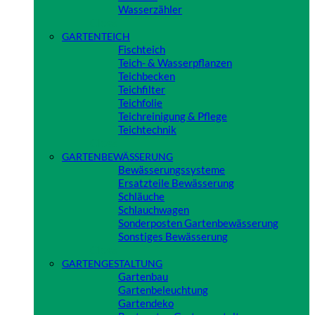
Wasserzähler
Close
GARTENTEICH
Fischteich
Teich- & Wasserpflanzen
Teichbecken
Teichfilter
Teichfolie
Teichreinigung & Pflege
Teichtechnik
Close
GARTENBEWÄSSERUNG
Bewässerungssysteme
Ersatzteile Bewässerung
Schläuche
Schlauchwagen
Sonderposten Gartenbewässerung
Sonstiges Bewässerung
Close
GARTENGESTALTUNG
Gartenbau
Gartenbeleuchtung
Gartendeko