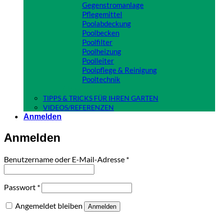
Gegenstromanlage
Pflegemittel
Poolabdeckung
Poolbecken
Poolfilter
Poolheizung
Poolleiter
Poolpflege & Reinigung
Pooltechnik
Close
TIPPS & TRICKS FÜR IHREN GARTEN
VIDEOS/REFERENZEN
Anmelden
Anmelden
Erforderlich
Benutzername oder E-Mail-Adresse
*
Erforderlich
Passwort
*
Angemeldet bleiben
Anmelden