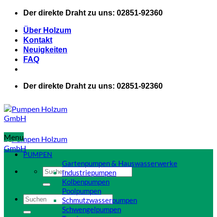
Zum
Der direkte Draht zu uns: 02851-92360
Inhalt
springen
Über Holzum
Kontakt
Neuigkeiten
FAQ
Der direkte Draht zu uns: 02851-92360
Menu
PUMPEN
Gartenpumpen & Hauswasserwerke
Suchen
Industriepumpen
nach:
Kolbenpumpen
Poolpumpen
Suchen
Schmutzwasserpumpen
nach:
Schwengelpumpen