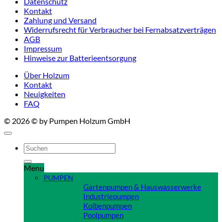
Datenschutz
Kontakt
Zahlung und Versand
Widerrufsrecht für Verbraucher bei Fernabsatzverträgen
AGB
Impressum
Hinweise zur Batterieentsorgung
Über Holzum
Kontakt
Neuigkeiten
FAQ
© 2026 © by Pumpen Holzum GmbH
Suchen
nach:
Menu
PUMPEN
Gartenpumpen & Hauswasserwerke
Industriepumpen
Kolbenpumpen
Poolpumpen