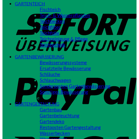
GARTENTEICH
S
Fischteich
Teich- & Wasserpflanzen
Teichbecken
Teichfilter
Teichfolie
Teichreinigung & Pflege
Teichtechnik
Close
GARTENBEWÄSSERUNG
Bewässerungssysteme
P
Ersatzteile Bewässerung
Schläuche
Schlauchwagen
Sonderposten Gartenbewässerung
Sonstiges Bewässerung
Close
GARTENGESTALTUNG
Gartenbau
Gartenbeleuchtung
Gartendeko
Restposten Gartengestaltung
V
Wasserbecken