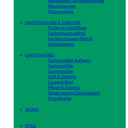
Restposten Gartengestaltung
Wasserbecken
Wasserspiele
Close
GARTENHÄUSER & ZUBEHÖR
Farben & Holzpflege
Gartenhauszubehör
Geräteschuppen Metall
Holzelemente
Close
GARTENMÖBEL
Gartenmöbel-Auflagen
Gartenstühle
Gartentische
Grill & Zubehör
Loungemöbel
Pflege & Zubehör
Sonderposten Gartenmöbel
Strandkörbe
Close
SAUNA
Close
POOL