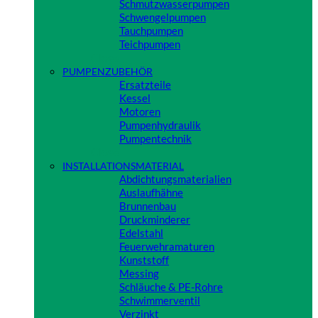
Schmutzwasserpumpen
Schwengelpumpen
Tauchpumpen
Teichpumpen
Close
PUMPENZUBEHÖR
Ersatzteile
Kessel
Motoren
Pumpenhydraulik
Pumpentechnik
Close
INSTALLATIONSMATERIAL
Abdichtungsmaterialien
Auslaufhähne
Brunnenbau
Druckminderer
Edelstahl
Feuerwehramaturen
Kunststoff
Messing
Schläuche & PE-Rohre
Schwimmerventil
Verzinkt