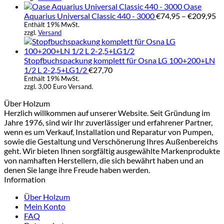
Oase
Pr
Aquarius Universal Classic 440 - 3000
€
74,95
–
€
209,95
€7
Enthält 19% MwSt.
zzgl.
Versand
bi
€2
Stopfbuchspackung komplett für Osna LG 100+200+LN
1/2 L 2-2,5+LG1/2
€
27,70
Enthält 19% MwSt.
zzgl. 3,00 Euro Versand.
Über Holzum
Herzlich willkommen auf unserer Website. Seit Gründung im
Jahre 1976, sind wir Ihr zuverlässiger und erfahrener Partner,
wenn es um Verkauf, Installation und Reparatur von Pumpen,
sowie die Gestaltung und Verschönerung Ihres Außenbereichs
geht. Wir bieten Ihnen sorgfältig ausgewählte Markenprodukte
von namhaften Herstellern, die sich bewährt haben und an
denen Sie lange ihre Freude haben werden.
Information
Über Holzum
Mein Konto
FAQ