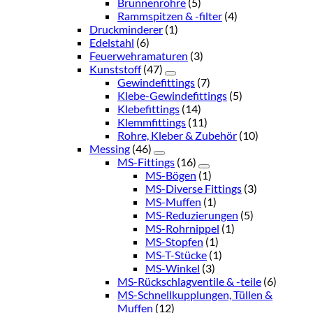
Brunnenrohre
(5)
Rammspitzen & -filter
(4)
Druckminderer
(1)
Edelstahl
(6)
Feuerwehramaturen
(3)
Kunststoff
(47)
Gewindefittings
(7)
Klebe-Gewindefittings
(5)
Klebefittings
(14)
Klemmfittings
(11)
Rohre, Kleber & Zubehör
(10)
Messing
(46)
MS-Fittings
(16)
MS-Bögen
(1)
MS-Diverse Fittings
(3)
MS-Muffen
(1)
MS-Reduzierungen
(5)
MS-Rohrnippel
(1)
MS-Stopfen
(1)
MS-T-Stücke
(1)
MS-Winkel
(3)
MS-Rückschlagventile & -teile
(6)
MS-Schnellkupplungen, Tüllen &
Muffen
(12)