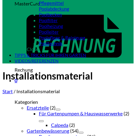
Pflegemittel
MasterCard
Poolabdeckung
Poolbecken
Poolfilter
Poolheizung
Poolleiter
Poolpflege & Reinigung
Pooltechnik
Close
TIPPS & TRICKS FÜR IHREN GARTEN
VIDEOS/REFERENZEN
Rechung
Installationsmaterial
0
Start
/
Installationsmaterial
Kategorien
Ersatzteile
(2)
Für Gartenpumpen & Hauswasserwerke
(2)
Calpeda
(2)
Gartenbewässerung
(54)