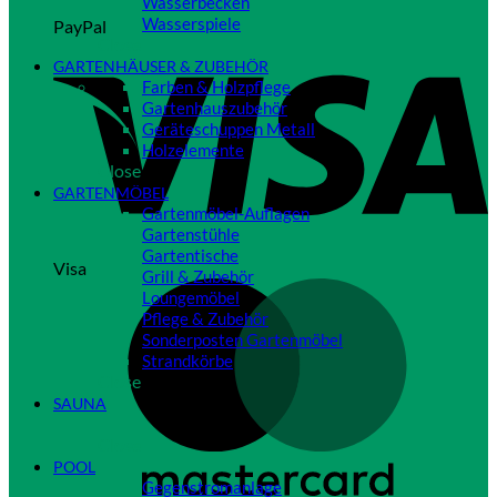
Wasserbecken
Wasserspiele
PayPal
Close
GARTENHÄUSER & ZUBEHÖR
Farben & Holzpflege
Gartenhauszubehör
Geräteschuppen Metall
Holzelemente
Close
GARTENMÖBEL
Gartenmöbel-Auflagen
Gartenstühle
Gartentische
Visa
Grill & Zubehör
Loungemöbel
Pflege & Zubehör
Sonderposten Gartenmöbel
Strandkörbe
Close
SAUNA
Close
POOL
Gegenstromanlage