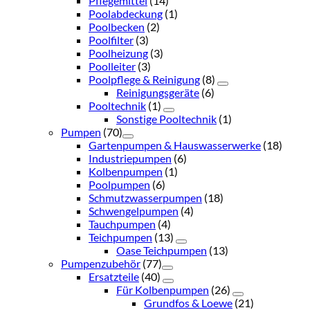
Pflegemittel
(14)
Poolabdeckung
(1)
Poolbecken
(2)
Poolfilter
(3)
Poolheizung
(3)
Poolleiter
(3)
Poolpflege & Reinigung
(8)
Reinigungsgeräte
(6)
Pooltechnik
(1)
Sonstige Pooltechnik
(1)
Pumpen
(70)
Gartenpumpen & Hauswasserwerke
(18)
Industriepumpen
(6)
Kolbenpumpen
(1)
Poolpumpen
(6)
Schmutzwasserpumpen
(18)
Schwengelpumpen
(4)
Tauchpumpen
(4)
Teichpumpen
(13)
Oase Teichpumpen
(13)
Pumpenzubehör
(77)
Ersatzteile
(40)
Für Kolbenpumpen
(26)
Grundfos & Loewe
(21)