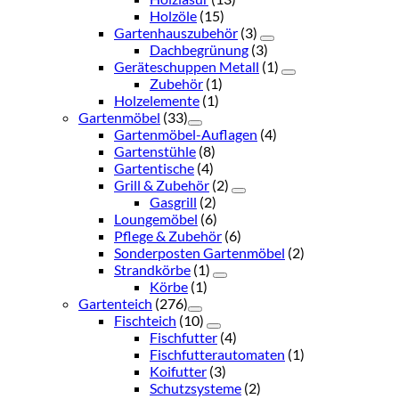
Holzöle
(15)
Gartenhauszubehör
(3)
Dachbegrünung
(3)
Geräteschuppen Metall
(1)
Zubehör
(1)
Holzelemente
(1)
Gartenmöbel
(33)
Gartenmöbel-Auflagen
(4)
Gartenstühle
(8)
Gartentische
(4)
Grill & Zubehör
(2)
Gasgrill
(2)
Loungemöbel
(6)
Pflege & Zubehör
(6)
Sonderposten Gartenmöbel
(2)
Strandkörbe
(1)
Körbe
(1)
Gartenteich
(276)
Fischteich
(10)
Fischfutter
(4)
Fischfutterautomaten
(1)
Koifutter
(3)
Schutzsysteme
(2)