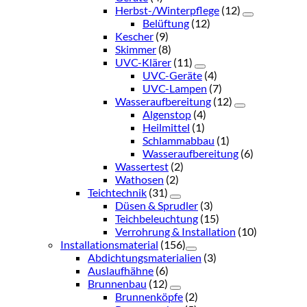
Herbst-/Winterpflege
(12)
Belüftung
(12)
Kescher
(9)
Skimmer
(8)
UVC-Klärer
(11)
UVC-Geräte
(4)
UVC-Lampen
(7)
Wasseraufbereitung
(12)
Algenstop
(4)
Heilmittel
(1)
Schlammabbau
(1)
Wasseraufbereitung
(6)
Wassertest
(2)
Wathosen
(2)
Teichtechnik
(31)
Düsen & Sprudler
(3)
Teichbeleuchtung
(15)
Verrohrung & Installation
(10)
Installationsmaterial
(156)
Abdichtungsmaterialien
(3)
Auslaufhähne
(6)
Brunnenbau
(12)
Brunnenköpfe
(2)