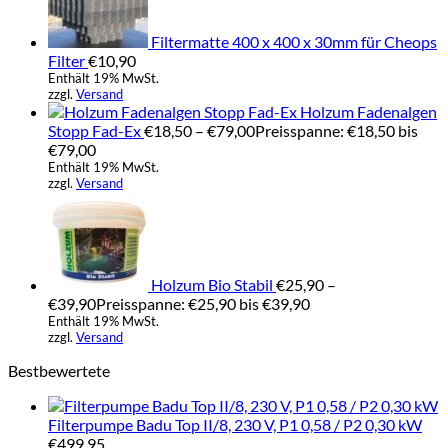
Filtermatte 400 x 400 x 30mm für Cheops
Filter
€
10,90
Enthält 19% MwSt.
zzgl.
Versand
Holzum Fadenalgen
Stopp Fad-Ex
€
18,50
–
€
79,00
Preisspanne: €18,50 bis
€79,00
Enthält 19% MwSt.
zzgl.
Versand
Holzum Bio Stabil
€
25,90
–
€
39,90
Preisspanne: €25,90 bis €39,90
Enthält 19% MwSt.
zzgl.
Versand
Bestbewertete
Filterpumpe Badu Top II/8, 230 V, P1 0,58 / P2 0,30 kW
€
499,95