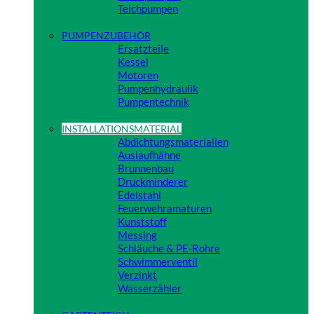
Teichpumpen
Close
PUMPENZUBEHÖR
Ersatzteile
Kessel
Motoren
Pumpenhydraulik
Pumpentechnik
Close
INSTALLATIONSMATERIAL
Abdichtungsmaterialien
Auslaufhähne
Brunnenbau
Druckminderer
Edelstahl
Feuerwehramaturen
Kunststoff
Messing
Schläuche & PE-Rohre
Schwimmerventil
Verzinkt
Wasserzähler
Close