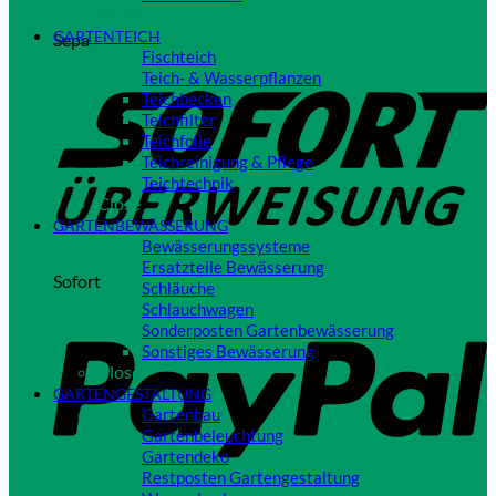
Close
GARTENTEICH
Sepa
Fischteich
Teich- & Wasserpflanzen
Teichbecken
Teichfilter
Teichfolie
Teichreinigung & Pflege
Teichtechnik
Close
GARTENBEWÄSSERUNG
Bewässerungssysteme
Ersatzteile Bewässerung
Sofort
Schläuche
Schlauchwagen
Sonderposten Gartenbewässerung
Sonstiges Bewässerung
Close
GARTENGESTALTUNG
Gartenbau
Gartenbeleuchtung
Gartendeko
Restposten Gartengestaltung