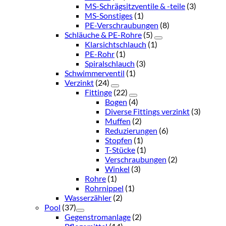
MS-Schrägsitzventile & -teile
(3)
MS-Sonstiges
(1)
PE-Verschraubungen
(8)
Schläuche & PE-Rohre
(5)
Klarsichtschlauch
(1)
PE-Rohr
(1)
Spiralschlauch
(3)
Schwimmerventil
(1)
Verzinkt
(24)
Fittinge
(22)
Bogen
(4)
Diverse Fittings verzinkt
(3)
Muffen
(2)
Reduzierungen
(6)
Stopfen
(1)
T-Stücke
(1)
Verschraubungen
(2)
Winkel
(3)
Rohre
(1)
Rohrnippel
(1)
Wasserzähler
(2)
Pool
(37)
Gegenstromanlage
(2)