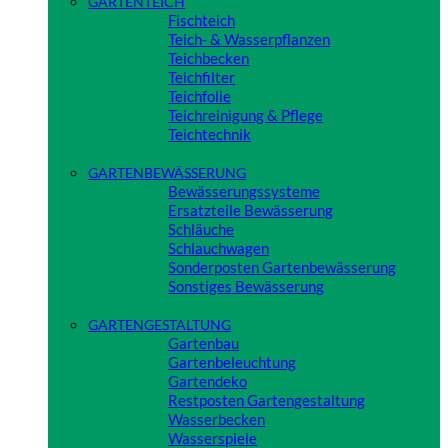
GARTENTEICH
Fischteich
Teich- & Wasserpflanzen
Teichbecken
Teichfilter
Teichfolie
Teichreinigung & Pflege
Teichtechnik
Close
GARTENBEWÄSSERUNG
Bewässerungssysteme
Ersatzteile Bewässerung
Schläuche
Schlauchwagen
Sonderposten Gartenbewässerung
Sonstiges Bewässerung
Close
GARTENGESTALTUNG
Gartenbau
Gartenbeleuchtung
Gartendeko
Restposten Gartengestaltung
Wasserbecken
Wasserspiele