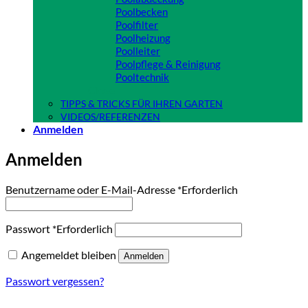
Poolbecken
Poolfilter
Poolheizung
Poolleiter
Poolpflege & Reinigung
Pooltechnik
Close
TIPPS & TRICKS FÜR IHREN GARTEN
VIDEOS/REFERENZEN
Anmelden
Anmelden
Benutzername oder E-Mail-Adresse
*
Erforderlich
Passwort
*
Erforderlich
Angemeldet bleiben
Anmelden
Passwort vergessen?