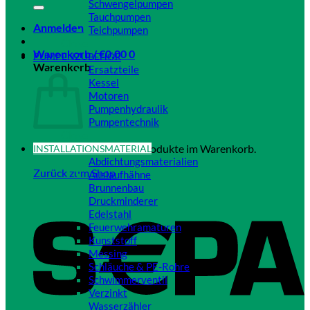
Schwengelpumpen
Tauchpumpen
Anmelden
Teichpumpen
Close
Warenkorb /
€
0,00
0
PUMPENZUBEHÖR
Warenkorb
Ersatzteile
Kessel
Motoren
Pumpenhydraulik
Pumpentechnik
Close
Es befinden sich keine Produkte im Warenkorb.
INSTALLATIONSMATERIAL
Abdichtungsmaterialien
Zurück zum Shop
Auslaufhähne
Brunnenbau
Druckminderer
Edelstahl
Feuerwehramaturen
Kunststoff
Messing
Schläuche & PE-Rohre
Schwimmerventil
Verzinkt
Wasserzähler