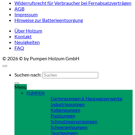
Widerrufsrecht für Verbraucher bei Fernabsatzverträgen
AGB
Impressum
Hinweise zur Batterieentsorgung
Über Holzum
Kontakt
Neuigkeiten
FAQ
© 2026 © by Pumpen Holzum GmbH
Suchen nach:
Menu
PUMPEN
Gartenpumpen & Hauswasserwerke
Industriepumpen
Kolbenpumpen
Poolpumpen
Schmutzwasserpumpen
Schwengelpumpen
Tauchpumpen