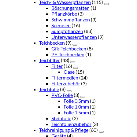
Teich- & Wasserpflanzen
(115)
Böschungsmatten
(1)
Pflanzkörbe
(3)
Schwimmpflanzen
(3)
Seerosen
(16)
Sumpfpflanzen
(83)
Unterwasserpflanzen
(9)
Teichbecken
(9)
Gfk-Teichbecken
(8)
PE-Teichbecken
(1)
Teichfilter
(43)
Filter
(16)
Oase
(15)
Filtermedien
(24)
Filterzubehör
(3)
Teichfolie
(8)
PVC-Folie
(3)
Folie 0,5mm
(1)
Folie 1,0mm
(1)
Folie 1,5mm
(1)
Steinfolie
(2)
Teichfolienzubehör
(3)
Teichreinigung & Pflege
(60)
Geräte
(4)