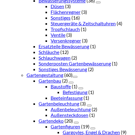
Bewässerungssysteme
(36)
Düsen
(3)
Flächenregner
(3)
Sonstiges
(16)
Steuergeräte & Zeitschaltuhren
(4)
Tropfschlauch
(1)
Ventile
(3)
Versenkregner
(3)
Ersatzteile Bewässerung
(1)
Schläuche
(12)
Schlauchwagen
(2)
Sonderposten Gartenbewässerung
(1)
Sonstiges Bewässerung
(2)
Gartengestaltung
(60)
Gartenbau
(2)
Baustoffe
(1)
Befestigung
(1)
Beeteinfassung
(1)
Gartenbeleuchtung
(3)
Außenbeleuchtung
(2)
Außensteckdosen
(1)
Gartendeko
(20)
Gartenfiguren
(19)
Gargoyles, Engel & Drachen
(9)