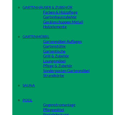
Close
GARTENHÄUSER & ZUBEHÖR
Farben & Holzpflege
Gartenhauszubehör
Geräteschuppen Metall
Holzelemente
Close
GARTENMÖBEL
Gartenmöbel-Auflagen
Gartenstühle
Gartentische
Grill & Zubehör
Loungemöbel
Pflege & Zubehör
Sonderposten Gartenmöbel
Strandkörbe
Close
SAUNA
Close
POOL
Gegenstromanlage
Pflegemittel
Poolabdeckung