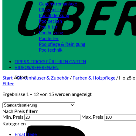
Gegenstromanlage
Pflegemittel
Poolabdeckung
Poolbecken
Poolfilter
Poolheizung
Poolleiter
Poolpflege & Reinigung
Pooltechnik
Close
TIPPS & TRICKS FÜR IHREN GARTEN
VIDEOS/REFERENZEN
Sofort
Start
/
Gartenhäuser & Zubehör
/
Farben & Holzpflege
/
Holzöle
Filter
Ergebnisse 1 – 12 von 15 werden angezeigt
Nach Preis filtern
Min. Preis
Max. Preis
Kategorien
Ersatzteile
(2)