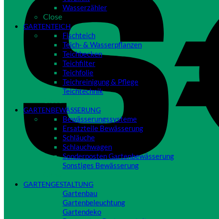
Wasserzähler
Close
GARTENTEICH
Fischteich
Teich- & Wasserpflanzen
Teichbecken
Teichfilter
Teichfolie
Teichreinigung & Pflege
Teichtechnik
Close
GARTENBEWÄSSERUNG
Bewässerungssysteme
Ersatzteile Bewässerung
Schläuche
Schlauchwagen
Sonderposten Gartenbewässerung
Sonstiges Bewässerung
Close
GARTENGESTALTUNG
Gartenbau
Gartenbeleuchtung
Gartendeko