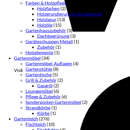
Farben & Holzpflege
(33)
Holzfarben
(2)
Holzgrundierung & Versiegelung
(3)
Holzlasur
(13)
Holzöle
(15)
Gartenhauszubehör
(3)
Dachbegrünung
(3)
Geräteschuppen Metall
(1)
Zubehör
(1)
Holzelemente
(1)
Gartenmöbel
(34)
Gartenmöbel-Auflagen
(4)
Gartenstühle
(8)
Visa
Gartentische
(5)
Grill & Zubehör
(2)
Gasgrill
(2)
Loungemöbel
(6)
Pflege & Zubehör
(6)
Sonderposten Gartenmöbel
(2)
Strandkörbe
(1)
Körbe
(1)
Gartenteich
(276)
Fischteich
(10)
Fischfutter
(4)