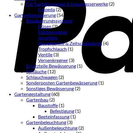
Für Gartenpumpen & Hauswasserwerke
(2)
Calpeda
(2)
Gartenbewässerung
(54)
Bewässerungssysteme
(36)
Düsen
(3)
Flächenregner
(3)
Sonstiges
(16)
Steuergeräte & Zeitschaltuhren
(4)
Tropfschlauch
(1)
Ventile
(3)
Versenkregner
(3)
Ersatzteile Bewässerung
(1)
Schläuche
(12)
Schlauchwagen
(2)
Sonderposten Gartenbewässerung
(1)
Sonstiges Bewässerung
(2)
Gartengestaltung
(60)
Gartenbau
(2)
Baustoffe
(1)
Befestigung
(1)
Beeteinfassung
(1)
Gartenbeleuchtung
(3)
Außenbeleuchtung
(2)