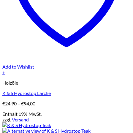
Add to Wishlist
+
Dieses
Holzöle
Produkt
weist
K & S Hydrostop Lärche
mehrere
Varianten
Preisspanne:
€
24,90
–
€
94,00
auf.
€24,90
Die
Enthält 19% MwSt.
bis
Optionen
zzgl.
Versand
€94,00
können
auf