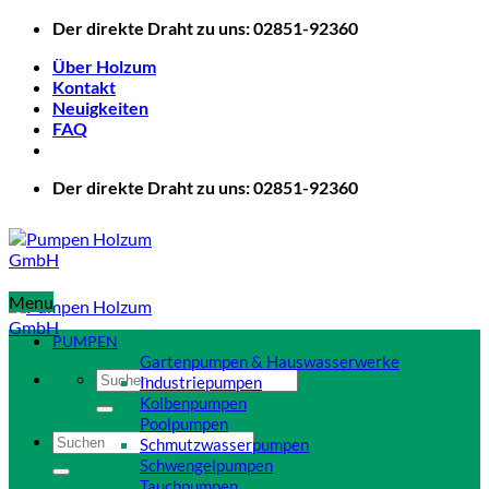
Zum
Der direkte Draht zu uns: 02851-92360
Inhalt
Über Holzum
springen
Kontakt
Neuigkeiten
FAQ
Der direkte Draht zu uns: 02851-92360
Menu
PUMPEN
Gartenpumpen & Hauswasserwerke
Suchen
Industriepumpen
nach:
Kolbenpumpen
Poolpumpen
Suchen
Schmutzwasserpumpen
nach:
Schwengelpumpen
Tauchpumpen