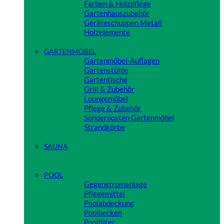
Farben & Holzpflege
Gartenhauszubehör
Geräteschuppen Metall
Holzelemente
Close
GARTENMÖBEL
Gartenmöbel-Auflagen
Gartenstühle
Gartentische
Grill & Zubehör
Loungemöbel
Pflege & Zubehör
Sonderposten Gartenmöbel
Strandkörbe
Close
SAUNA
Close
POOL
Gegenstromanlage
Pflegemittel
Poolabdeckung
Poolbecken
Poolfilter