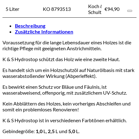
Koch &
5 Liter
KO 8793513
€
94,90
€
94,90
Schulte
Beschreibung
Zusätzliche Informationen
Voraussetzung für die lange Lebensdauer eines Holzes ist die
richtige Pflege mit geeigneten Anstrichmitteln.
K & S Hydrostop schützt das Holz wie eine zweite Haut.
Es handelt sich um ein Holzschutzöl auf Naturölbasis mit stark
wasserabstoßender Wirkung (Abperleffekt).
Es bewirkt einen Schutz vor Bläue und Fäulnis, ist
wasserabweisend, offenporig, mit zusätzlichem UV-Schutz.
Kein Abblättern des Holzes, kein vorheriges Abschleifen und
somit ein problemloses Renovieren!
K & S Hydrostop ist in verschiedenen Farbtönen erhältlich.
Gebindegröße:
1,0
L,
2,5
L und
5,0
L.