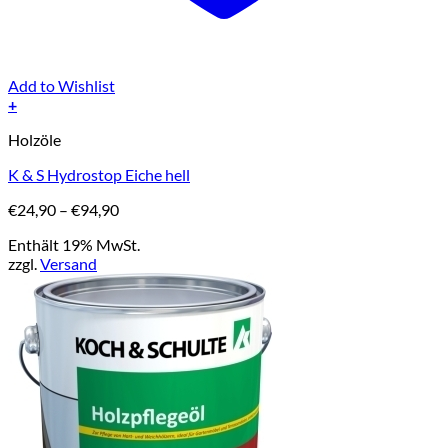
Add to Wishlist
+
Dieses
Holzöle
Produkt
weist
K & S Hydrostop Eiche hell
mehrere
Varianten
Preisspanne:
€
24,90
–
€
94,90
auf.
€24,90
Die
Enthält 19% MwSt.
bis
Optionen
zzgl.
Versand
€94,90
können
auf
der
Produktseite
gewählt
werden