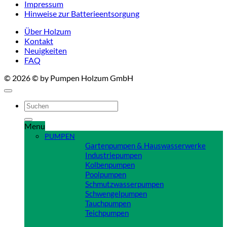
Impressum
Hinweise zur Batterieentsorgung
Über Holzum
Kontakt
Neuigkeiten
FAQ
© 2026 © by Pumpen Holzum GmbH
Suchen
nach:
Menu
PUMPEN
Gartenpumpen & Hauswasserwerke
Industriepumpen
Kolbenpumpen
Poolpumpen
Schmutzwasserpumpen
Schwengelpumpen
Tauchpumpen
Teichpumpen
Close