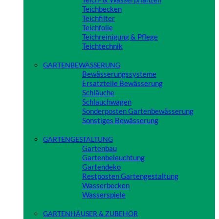
Teichbecken
Teichfilter
Teichfolie
Teichreinigung & Pflege
Teichtechnik
Close
GARTENBEWÄSSERUNG
Bewässerungssysteme
Ersatzteile Bewässerung
Schläuche
Schlauchwagen
Sonderposten Gartenbewässerung
Sonstiges Bewässerung
Close
GARTENGESTALTUNG
Gartenbau
Gartenbeleuchtung
Gartendeko
Restposten Gartengestaltung
Wasserbecken
Wasserspiele
Close
GARTENHÄUSER & ZUBEHÖR