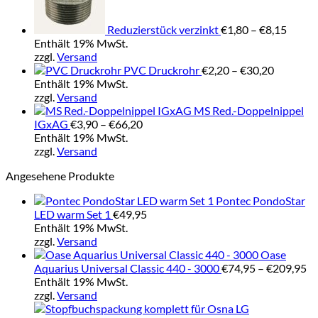
€8,15
Reduzierstück verzinkt
€
1,80
–
€
8,15
Enthält 19% MwSt.
zzgl.
Versand
Preisspa
PVC Druckrohr
€
2,20
–
€
30,20
€2,20
Enthält 19% MwSt.
bis
zzgl.
Versand
€30,20
MS Red.-Doppelnippel
Preisspanne:
IGxAG
€
3,90
–
€
66,20
€3,90
Enthält 19% MwSt.
bis
zzgl.
Versand
€66,20
Angesehene Produkte
Pontec PondoStar
LED warm Set 1
€
49,95
Enthält 19% MwSt.
zzgl.
Versand
Oase
Pr
Aquarius Universal Classic 440 - 3000
€
74,95
–
€
209,95
€7
Enthält 19% MwSt.
bi
zzgl.
Versand
€2