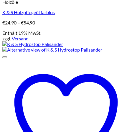
Holzöle
Produkt
weist
K & S Holzpflegeöl farblos
mehrere
Varianten
Preisspanne:
€
24,90
–
€
54,90
auf.
€24,90
Die
Enthält 19% MwSt.
bis
Optionen
zzgl.
Versand
€54,90
können
auf
der
Produktseite
gewählt
werden