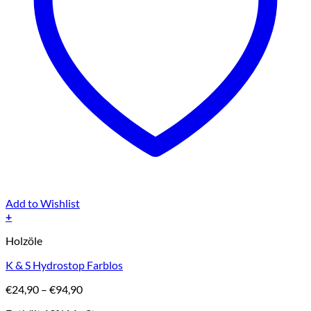
Add to Wishlist
+
Dieses
Holzöle
Produkt
weist
K & S Hydrostop Farblos
mehrere
Varianten
Preisspanne:
€
24,90
–
€
94,90
auf.
€24,90
Die