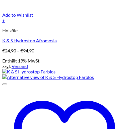
Add to Wishlist
+
Dieses
Holzöle
Produkt
weist
K & S Hydrostop Afromosia
mehrere
Varianten
Preisspanne:
€
24,90
–
€
94,90
auf.
€24,90
Die
Enthält 19% MwSt.
bis
Optionen
zzgl.
Versand
€94,90
können
auf
der
Produktseite
gewählt
werden