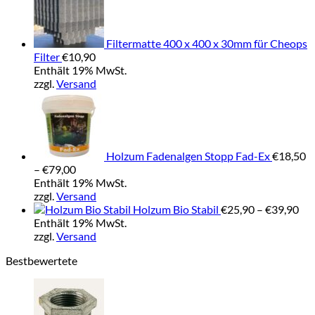
gewählt
werden
Filtermatte 400 x 400 x 30mm für Cheops
Filter
€
10,90
Enthält 19% MwSt.
zzgl.
Versand
Holzum Fadenalgen Stopp Fad-Ex
€
18,50
Preisspanne:
–
€
79,00
€18,50
Enthält 19% MwSt.
bis
zzgl.
Versand
€79,00
Pre
Holzum Bio Stabil
€
25,90
–
€
39,90
€25
Enthält 19% MwSt.
bis
zzgl.
Versand
€39
Bestbewertete
Preiss
€1,80
bis