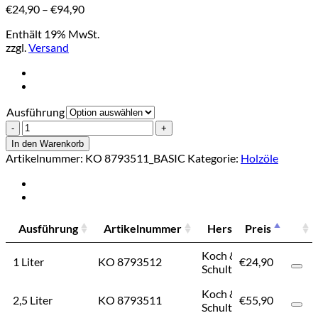
Preisspanne:
€
24,90
–
€
94,90
€24,90
Enthält 19% MwSt.
bis
zzgl.
Versand
€94,90
Ausführung
K
&
In den Warenkorb
S
Artikelnummer:
KO 8793511_BASIC
Kategorie:
Holzöle
Hydrostop
Mahagonie
Menge
Ausführung
Artikelnummer
Hersteller
Preis
Preis
Ausführung
Artikelnummer
Hersteller
Preis
Koch &
1 Liter
KO 8793512
€
24,90
€
24,90
Schulte
Koch &
2,5 Liter
KO 8793511
€
55,90
€
55,90
Schulte