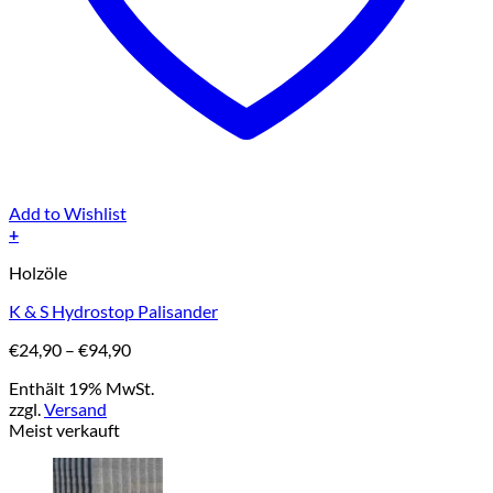
Add to Wishlist
+
Dieses
Holzöle
Produkt
weist
K & S Hydrostop Palisander
mehrere
Varianten
Preisspanne:
€
24,90
–
€
94,90
auf.
€24,90
Die
Enthält 19% MwSt.
bis
Optionen
zzgl.
Versand
€94,90
können
Meist verkauft
auf
der
Produktseite