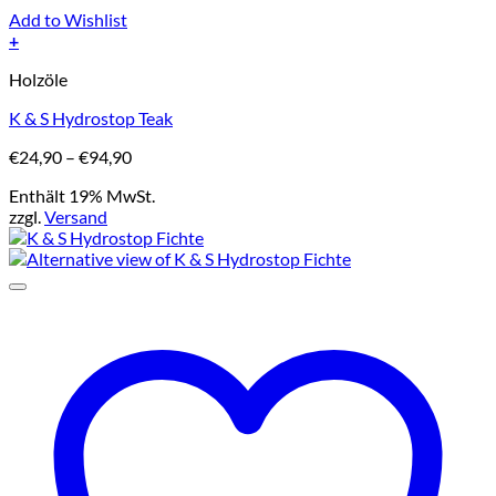
Add to Wishlist
+
Dieses
Holzöle
Produkt
weist
K & S Hydrostop Teak
mehrere
Varianten
Preisspanne:
€
24,90
–
€
94,90
auf.
€24,90
Die
Enthält 19% MwSt.
bis
Optionen
zzgl.
Versand
€94,90
können
auf
der
Produktseite
gewählt
werden