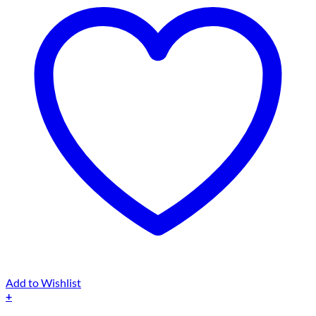
Add to Wishlist
+
Dieses