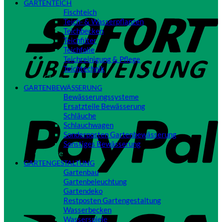
GARTENTEICH
S
Fischteich
Teich- & Wasserpflanzen
Teichbecken
Teichfilter
Teichfolie
Teichreinigung & Pflege
Teichtechnik
Close
GARTENBEWÄSSERUNG
Bewässerungssysteme
P
Ersatzteile Bewässerung
Schläuche
Schlauchwagen
Sonderposten Gartenbewässerung
Sonstiges Bewässerung
Close
GARTENGESTALTUNG
Gartenbau
Gartenbeleuchtung
Gartendeko
Restposten Gartengestaltung
V
Wasserbecken
Wasserspiele