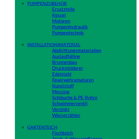
PUMPENZUBEHÖR
Ersatzteile
Kessel
Motoren
Pumpenhydraulik
Pumpentechnik
Close
INSTALLATIONSMATERIAL
Abdichtungsmaterialien
Auslaufhähne
Brunnenbau
Druckminderer
Edelstahl
Feuerwehramaturen
Kunststoff
Messing
Schläuche & PE-Rohre
Schwimmerventil
Verzinkt
Wasserzähler
Close
GARTENTEICH
Fischteich
Teich- & Wasserpflanzen