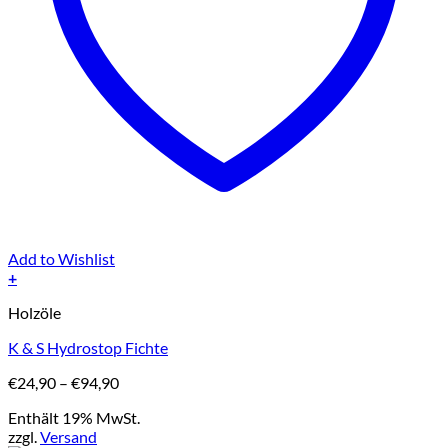
Add to Wishlist
+
Dieses
Holzöle
Produkt
weist
K & S Hydrostop Fichte
mehrere
Varianten
Preisspanne:
€
24,90
–
€
94,90
auf.
€24,90
Die
Enthält 19% MwSt.
bis
Optionen
zzgl.
Versand
€94,90
können