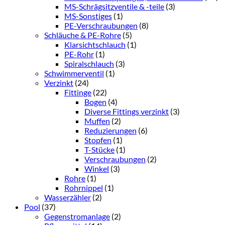
MS-Schrägsitzventile & -teile
(3)
MS-Sonstiges
(1)
PE-Verschraubungen
(8)
Schläuche & PE-Rohre
(5)
Klarsichtschlauch
(1)
PE-Rohr
(1)
Spiralschlauch
(3)
Schwimmerventil
(1)
Verzinkt
(24)
Fittinge
(22)
Bogen
(4)
Diverse Fittings verzinkt
(3)
Muffen
(2)
Reduzierungen
(6)
Stopfen
(1)
T-Stücke
(1)
Verschraubungen
(2)
Winkel
(3)
Rohre
(1)
Rohrnippel
(1)
Wasserzähler
(2)
Pool
(37)
Gegenstromanlage
(2)