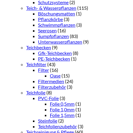
Schutzsysteme
(2)
Teich- & Wasserpflanzen
(115)
Böschungsmatten
(1)
Pflanzkörbe
(3)
Schwimmpflanzen
(3)
Seerosen
(16)
Sumpfpflanzen
(83)
Unterwasserpflanzen
(9)
Teichbecken
(9)
Gfk-Teichbecken
(8)
PE-Teichbecken
(1)
Teichfilter
(43)
Filter
(16)
Oase
(15)
Filtermedien
(24)
Filterzubehör
(3)
Teichfolie
(8)
PVC-Folie
(3)
Folie 0,5mm
(1)
Folie 1,0mm
(1)
Folie 1,5mm
(1)
Steinfolie
(2)
Teichfolienzubehör
(3)
Teichreinigung & Pflege
(60)