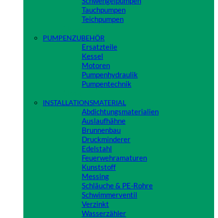
Schwengelpumpen
Tauchpumpen
Teichpumpen
Close
PUMPENZUBEHÖR
Ersatzteile
Kessel
Motoren
Pumpenhydraulik
Pumpentechnik
Close
INSTALLATIONSMATERIAL
Abdichtungsmaterialien
Auslaufhähne
Brunnenbau
Druckminderer
Edelstahl
Feuerwehramaturen
Kunststoff
Messing
Schläuche & PE-Rohre
Schwimmerventil
Verzinkt
Wasserzähler