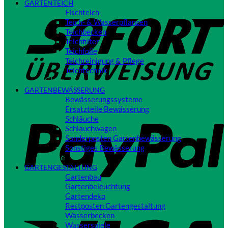
GARTENTEICH
S
Fischteich
Teich- & Wasserpflanzen
Teichbecken
Teichfilter
Teichfolie
Teichreinigung & Pflege
Teichtechnik
Close
GARTENBEWÄSSERUNG
Bewässerungssysteme
P
Ersatzteile Bewässerung
Schläuche
Schlauchwagen
Sonderposten Gartenbewässerung
Sonstiges Bewässerung
Close
GARTENGESTALTUNG
Gartenbau
Gartenbeleuchtung
Gartendeko
Restposten Gartengestaltung
V
Wasserbecken
Wasserspiele