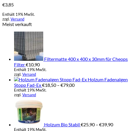
€
3,85
Enthält 19% MwSt.
zzgl.
Versand
Meist verkauft
Filtermatte 400 x 400 x 30mm für Cheops
Filter
€
10,90
Enthält 19% MwSt.
zzgl.
Versand
Holzum Fadenalgen
Preisspanne:
Stopp Fad-Ex
€
18,50
–
€
79,00
€18,50
Enthält 19% MwSt.
zzgl.
Versand
bis
Preisspa
€79,00
€25,90
bis
€39,90
Holzum Bio Stabil
€
25,90
–
€
39,90
Enthält 19% MwSt.