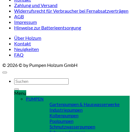
Zahlung und Versand
Widerrufsrecht für Verbraucher bei Fernabsatzverträgen
AGB
Impressum
Hinweise zur Batterieentsorgung
Über Holzum
Kontakt
Neuigkeiten
FAQ
© 2026 © by Pumpen Holzum GmbH
Suchen
nach:
Menu
PUMPEN
Gartenpumpen & Hauswasserwerke
Industriepumpen
Kolbenpumpen
Poolpumpen
Schmutzwasserpumpen