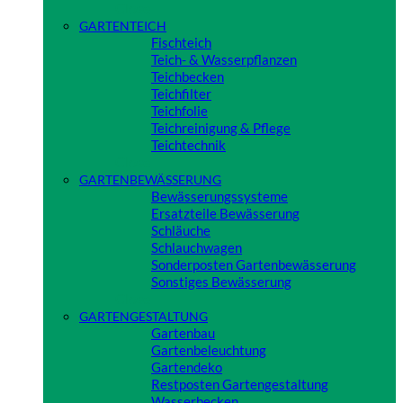
Close
GARTENTEICH
Fischteich
Teich- & Wasserpflanzen
Teichbecken
Teichfilter
Teichfolie
Teichreinigung & Pflege
Teichtechnik
Close
GARTENBEWÄSSERUNG
Bewässerungssysteme
Ersatzteile Bewässerung
Schläuche
Schlauchwagen
Sonderposten Gartenbewässerung
Sonstiges Bewässerung
Close
GARTENGESTALTUNG
Gartenbau
Gartenbeleuchtung
Gartendeko
Restposten Gartengestaltung
Wasserbecken