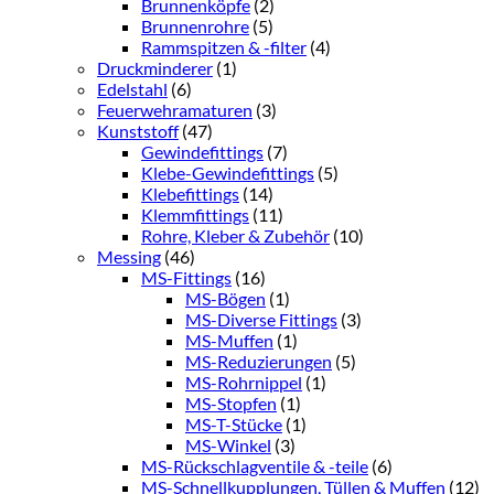
Brunnenköpfe
(2)
Brunnenrohre
(5)
Rammspitzen & -filter
(4)
Druckminderer
(1)
Edelstahl
(6)
Feuerwehramaturen
(3)
Kunststoff
(47)
Gewindefittings
(7)
Klebe-Gewindefittings
(5)
Klebefittings
(14)
Klemmfittings
(11)
Rohre, Kleber & Zubehör
(10)
Messing
(46)
MS-Fittings
(16)
MS-Bögen
(1)
MS-Diverse Fittings
(3)
MS-Muffen
(1)
MS-Reduzierungen
(5)
MS-Rohrnippel
(1)
MS-Stopfen
(1)
MS-T-Stücke
(1)
MS-Winkel
(3)
MS-Rückschlagventile & -teile
(6)
MS-Schnellkupplungen, Tüllen & Muffen
(12)