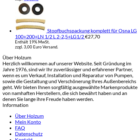
€2
Stopfbuchspackung komplett für Osna LG
100+200+LN 1/2 L 2-2,5+LG1/2
€
27,70
Enthält 19% MwSt.
zzgl. 3,00 Euro Versand.
Über Holzum
Herzlich willkommen auf unserer Website. Seit Gründung im
Jahre 1976, sind wir Ihr zuverlässiger und erfahrener Partner,
wenn es um Verkauf, Installation und Reparatur von Pumpen,
sowie die Gestaltung und Verschönerung Ihres Außenbereichs
geht. Wir bieten Ihnen sorgfältig ausgewählte Markenprodukte
von namhaften Herstellern, die sich bewährt haben und an
denen Sie lange ihre Freude haben werden.
Information
Über Holzum
Mein Konto
FAQ
Datenschutz
Kontakt