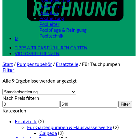
Poolabdeckung
Poolbecken
Poolfilter
Poolheizung
Poolleiter
Poolpflege & Reinigung
Pooltechnik
0
Close
TIPPS & TRICKS FÜR IHREN GARTEN
VIDEOS/REFERENZEN
Start
/
Pumpenzubehör
/
Ersatzteile
/
Für Tauchpumpen
Filter
Alle 9 Ergebnisse werden angezeigt
Nach Preis filtern
Min.
Max.
Filter
Preis
Preis
Kategorien
Ersatzteile
(2)
Für Gartenpumpen & Hauswasserwerke
(2)
Calpeda
(2)