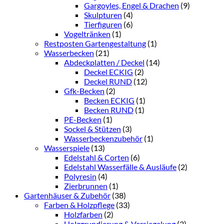
Gargoyles, Engel & Drachen
(9)
Skulpturen
(4)
Tierfiguren
(6)
Vogeltränken
(1)
Restposten Gartengestaltung
(1)
Wasserbecken
(21)
Abdeckplatten / Deckel
(14)
Deckel ECKIG
(2)
Deckel RUND
(12)
Gfk-Becken
(2)
Becken ECKIG
(1)
Becken RUND
(1)
PE-Becken
(1)
Sockel & Stützen
(3)
Wasserbeckenzubehör
(1)
Wasserspiele
(13)
Edelstahl & Corten
(6)
Edelstahl Wasserfälle & Ausläufe
(2)
Polyresin
(4)
Zierbrunnen
(1)
Gartenhäuser & Zubehör
(38)
Farben & Holzpflege
(33)
Holzfarben
(2)
Holzgrundierung & Versiegelung
(3)