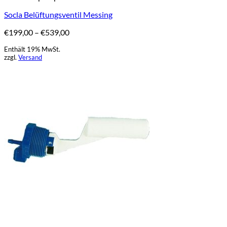
weist
Socla Belüftungsventil Messing
mehrere
Varianten
Preisspanne:
€
199,00
–
€
539,00
auf.
€199,00
Die
Enthält 19% MwSt.
bis
Optionen
zzgl.
Versand
€539,00
können
auf
der
Produktseite
gewählt
werden