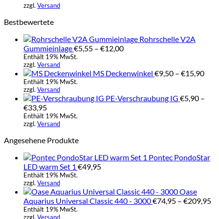
zzgl.
Versand
Bestbewertete
Rohrschelle V2A
Preisspanne:
Gummieinlage
€
5,55
–
€
12,00
€5,55
Enthält 19% MwSt.
zzgl.
Versand
bis
Prei
MS Deckenwinkel
€
9,50
–
€
15,90
€12,00
€9,
Enthält 19% MwSt.
zzgl.
Versand
bis
PE-Verschraubung IG
€
5,90
–
€15
Preisspanne:
€
33,95
€5,90
Enthält 19% MwSt.
zzgl.
Versand
bis
€33,95
Angesehene Produkte
Pontec PondoStar
LED warm Set 1
€
49,95
Enthält 19% MwSt.
zzgl.
Versand
Oase
Pr
Aquarius Universal Classic 440 - 3000
€
74,95
–
€
209,95
€7
Enthält 19% MwSt.
zzgl.
Versand
bi