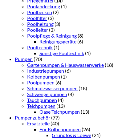
Pflegemittel
(14)
Poolabdeckung
(1)
Poolbecken
(2)
Poolfilter
(3)
Poolheizung
(3)
Poolleiter
(3)
Poolpflege & Reinigung
(8)
Reinigungsgeräte
(6)
Pooltechnik
(1)
Sonstige Pooltechnik
(1)
Pumpen
(70)
Gartenpumpen & Hauswasserwerke
(18)
Industriepumpen
(6)
Kolbenpumpen
(1)
Poolpumpen
(6)
Schmutzwasserpumpen
(18)
Schwengelpumpen
(4)
Tauchpumpen
(4)
Teichpumpen
(13)
Oase Teichpumpen
(13)
Pumpenzubehör
(77)
Ersatzteile
(40)
Für Kolbenpumpen
(26)
Grundfos & Loewe
(21)