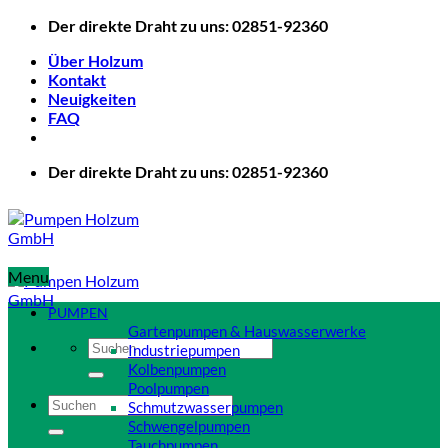
Zum
Der direkte Draht zu uns: 02851-92360
Inhalt
Über Holzum
springen
Kontakt
Neuigkeiten
FAQ
Der direkte Draht zu uns: 02851-92360
Menu
PUMPEN
Gartenpumpen & Hauswasserwerke
Suchen
Industriepumpen
nach:
Kolbenpumpen
Poolpumpen
Suchen
Schmutzwasserpumpen
nach:
Schwengelpumpen
Tauchpumpen