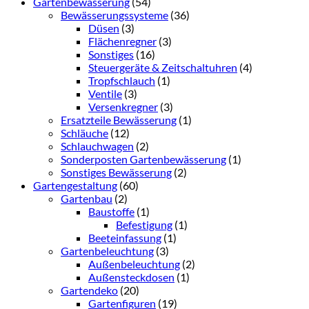
Gartenbewässerung
(54)
Bewässerungssysteme
(36)
Düsen
(3)
Flächenregner
(3)
Sonstiges
(16)
Steuergeräte & Zeitschaltuhren
(4)
Tropfschlauch
(1)
Ventile
(3)
Versenkregner
(3)
Ersatzteile Bewässerung
(1)
Schläuche
(12)
Schlauchwagen
(2)
Sonderposten Gartenbewässerung
(1)
Sonstiges Bewässerung
(2)
Gartengestaltung
(60)
Gartenbau
(2)
Baustoffe
(1)
Befestigung
(1)
Beeteinfassung
(1)
Gartenbeleuchtung
(3)
Außenbeleuchtung
(2)
Außensteckdosen
(1)
Gartendeko
(20)
Gartenfiguren
(19)