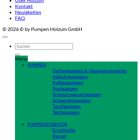
Über Holzum
Kontakt
Neuigkeiten
FAQ
© 2026 © by Pumpen Holzum GmbH
Suchen
nach:
Menu
PUMPEN
Gartenpumpen & Hauswasserwerke
Industriepumpen
Kolbenpumpen
Poolpumpen
Schmutzwasserpumpen
Schwengelpumpen
Tauchpumpen
Teichpumpen
Close
PUMPENZUBEHÖR
Ersatzteile
Kessel