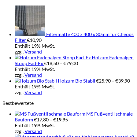
Filtermatte 400 x 400 x 30mm für Cheops
Filter
€
10,90
Enthält 19% MwSt.
zzgl.
Versand
Holzum Fadenalgen
Preisspanne:
Stopp Fad-Ex
€
18,50
–
€
79,00
€18,50
Enthält 19% MwSt.
bis
zzgl.
Versand
€79,00
Pre
Holzum Bio Stabil
€
25,90
–
€
39,90
€25
Enthält 19% MwSt.
bis
zzgl.
Versand
€39
Bestbewertete
MS Fußventil schmale
Preisspanne:
Bauform
€
17,80
–
€
19,95
€17,80
Enthält 19% MwSt.
bis
zzgl.
Versand
€19,95
Manometer Anschluß