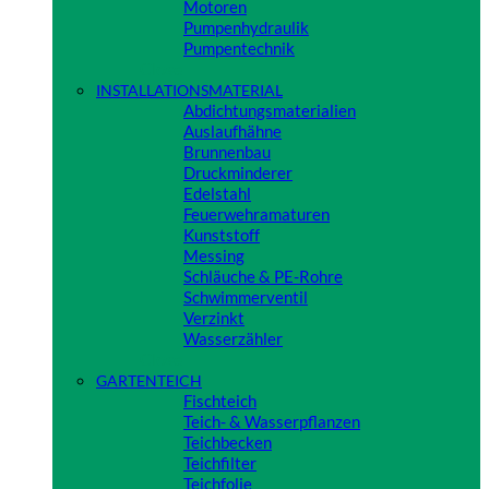
Motoren
Pumpenhydraulik
Pumpentechnik
Close
INSTALLATIONSMATERIAL
Abdichtungsmaterialien
Auslaufhähne
Brunnenbau
Druckminderer
Edelstahl
Feuerwehramaturen
Kunststoff
Messing
Schläuche & PE-Rohre
Schwimmerventil
Verzinkt
Wasserzähler
Close
GARTENTEICH
Fischteich
Teich- & Wasserpflanzen
Teichbecken
Teichfilter
Teichfolie