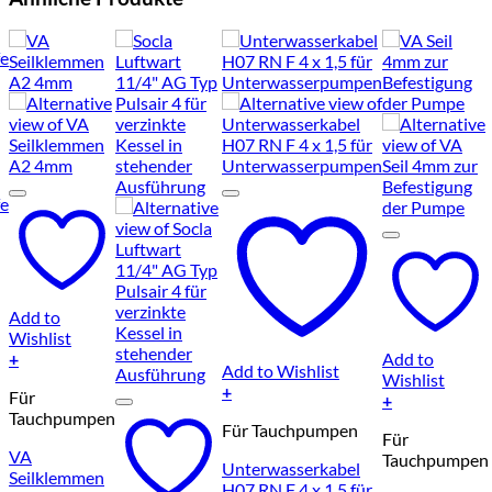
Add to
Wishlist
+
Add to
Add to Wishlist
Wishlist
+
Für
+
Tauchpumpen
Für Tauchpumpen
Für
VA
Tauchpumpen
Unterwasserkabel
Seilklemmen
H07 RN F 4 x 1,5 für