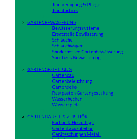
Teichreinigung & Pflege
Teichtechnik
Close
GARTENBEWÄSSERUNG
Bewässerungssysteme
Ersatzteile Bewässerung
Schläuche
Schlauchwagen
Sonderposten Gartenbewässerung
Sonstiges Bewässerung
Close
GARTENGESTALTUNG
Gartenbau
Gartenbeleuchtung
Gartendeko
Restposten Gartengestaltung
Wasserbecken
Wasserspiele
Close
GARTENHÄUSER & ZUBEHÖR
Farben & Holzpflege
Gartenhauszubehör
Geräteschuppen Metall