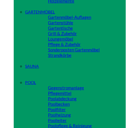
Holzelemente
Close
GARTENMÖBEL
Gartenmöbel-Auflagen
Gartenstühle
Gartentische
Grill & Zubehör
Loungemöbel
Pflege & Zubehör
Sonderposten Gartenmöbel
Strandkörbe
Close
SAUNA
Close
POOL
Gegenstromanlage
Pflegemittel
Poolabdeckung
Poolbecken
Poolfilter
Poolheizung
Poolleiter
Poolpflege & Reinigung