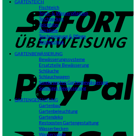
GARTENTEICH
S
Fischteich
Teich- & Wasserpflanzen
Teichbecken
Teichfilter
Teichfolie
Teichreinigung & Pflege
Teichtechnik
Close
GARTENBEWÄSSERUNG
Bewässerungssysteme
P
Ersatzteile Bewässerung
Schläuche
Schlauchwagen
Sonderposten Gartenbewässerung
Sonstiges Bewässerung
Close
GARTENGESTALTUNG
Gartenbau
Gartenbeleuchtung
Gartendeko
Restposten Gartengestaltung
V
Wasserbecken
Wasserspiele