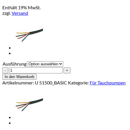
€199,00
Enthält 19% MwSt.
bis
zzgl.
Versand
€539,00
Ausführung
Socla
Belüftungsventil
In den Warenkorb
Messing
Artikelnummer:
U 51500_BASIC
Kategorie:
Für Tauchpumpen
Menge