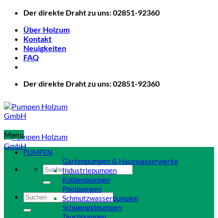
Zum
Der direkte Draht zu uns: 02851-92360
Inhalt
Über Holzum
springen
Kontakt
Neuigkeiten
FAQ
Der direkte Draht zu uns: 02851-92360
Menu
PUMPEN
Gartenpumpen & Hauswasserwerke
Suchen
Industriepumpen
nach:
Kolbenpumpen
Poolpumpen
Suchen
Schmutzwasserpumpen
nach:
Schwengelpumpen
Tauchpumpen