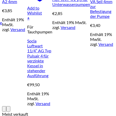
A2 4mm
VA Seil 4mm
Unterwasserpumpen
zur
Add to
€
3,85
Befestigung
Wishlist
€
2,85
der Pumpe
+
Enthält 19%
Enthält 19% MwSt.
e
MwSt.
€
3,40
Für
zzgl.
Versand
zzgl.
Versand
Tauchpumpen
Enthält 19%
MwSt.
Socla
zzgl.
Versand
Luftwart
11/4″ AG Typ
Pulsair 4 für
verzinkte
Kessel in
stehender
Ausführung
€
99,50
Enthält 19%
MwSt.
zzgl.
Versand
Meist verkauft