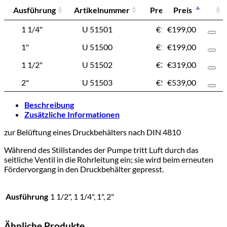
Ausführung
Artikelnummer
Preis
Preis
Ausführung
Artikelnummer
Preis
1 1/4"
U 51501
€
199,00
€
199,00
1"
U 51500
€
199,00
€
199,00
1 1/2"
U 51502
€
319,00
€
319,00
2"
U 51503
€
539,00
€
539,00
Beschreibung
Zusätzliche Informationen
zur Belüftung eines Druckbehälters nach DIN 4810
Während des Stillstandes der Pumpe tritt Luft durch das
seitliche Ventil in die Rohrleitung ein; sie wird beim erneuten
Fördervorgang in den Druckbehälter gepresst.
Ausführung
1 1/2", 1 1/4", 1", 2"
Ähnliche Produkte