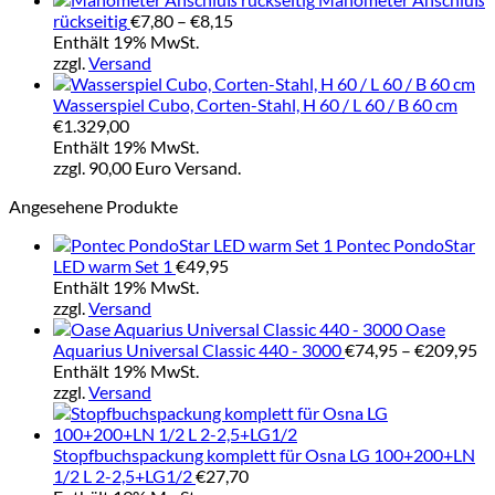
Preisspanne:
rückseitig
€
7,80
–
€
8,15
€7,80
Enthält 19% MwSt.
bis
zzgl.
Versand
€8,15
Wasserspiel Cubo, Corten-Stahl, H 60 / L 60 / B 60 cm
€
1.329,00
Enthält 19% MwSt.
zzgl. 90,00 Euro Versand.
Angesehene Produkte
Pontec PondoStar
LED warm Set 1
€
49,95
Enthält 19% MwSt.
zzgl.
Versand
Oase
Pr
Aquarius Universal Classic 440 - 3000
€
74,95
–
€
209,95
€7
Enthält 19% MwSt.
bi
zzgl.
Versand
€2
Stopfbuchspackung komplett für Osna LG 100+200+LN
1/2 L 2-2,5+LG1/2
€
27,70