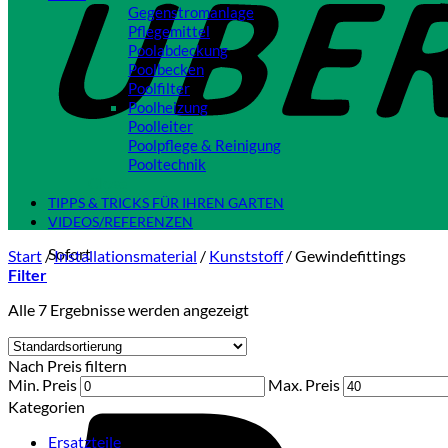
Gegenstromanlage
Pflegemittel
Poolabdeckung
Poolbecken
Poolfilter
Poolheizung
Poolleiter
Poolpflege & Reinigung
Pooltechnik
Close
TIPPS & TRICKS FÜR IHREN GARTEN
VIDEOS/REFERENZEN
Sofort
Start
/
Installationsmaterial
/
Kunststoff
/
Gewindefittings
Filter
Alle 7 Ergebnisse werden angezeigt
Nach Preis filtern
Min. Preis
Max. Preis
Kategorien
Ersatzteile
(2)