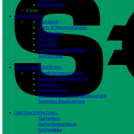
Wasserzähler
Close
GARTENTEICH
Fischteich
Teich- & Wasserpflanzen
Teichbecken
Teichfilter
Teichfolie
Teichreinigung & Pflege
Teichtechnik
Close
GARTENBEWÄSSERUNG
Bewässerungssysteme
Ersatzteile Bewässerung
Schläuche
Schlauchwagen
Sonderposten Gartenbewässerung
Sonstiges Bewässerung
Close
GARTENGESTALTUNG
Gartenbau
Gartenbeleuchtung
Gartendeko