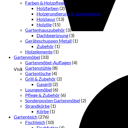
Farben & Holzpflege
(33)
Holzfarben
(2)
Holzgrundierung & Versiegelung
(3)
Holzlasur
(13)
Holzöle
(15)
Gartenhauszubehör
(3)
Dachbegrünung
(3)
Geräteschuppen Metall
(1)
Zubehör
(1)
Holzelemente
(1)
Gartenmöbel
(33)
Gartenmöbel-Auflagen
(4)
Gartenstühle
(8)
Visa
Gartentische
(4)
Grill & Zubehör
(2)
Gasgrill
(2)
Loungemöbel
(6)
Pflege & Zubehör
(6)
Sonderposten Gartenmöbel
(2)
Strandkörbe
(1)
Körbe
(1)
Gartenteich
(276)
Fischteich
(10)
Fischfutter
(4)