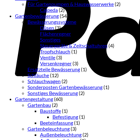
Für Gartenpumpen & Hauswasserwerke
(2)
Calpeda
(2)
Gartenbewässerung
(54)
Bewässerungssysteme
(36)
Düsen
(3)
Flächenregner
(3)
Sonstiges
(16)
Steuergeräte & Zeitschaltuhren
(4)
Tropfschlauch
(1)
Ventile
(3)
Versenkregner
(3)
Ersatzteile Bewässerung
(1)
Schläuche
(12)
Schlauchwagen
(2)
Sonderposten Gartenbewässerung
(1)
Sonstiges Bewässerung
(2)
Gartengestaltung
(60)
Gartenbau
(2)
Baustoffe
(1)
Befestigung
(1)
Beeteinfassung
(1)
Gartenbeleuchtung
(3)
Außenbeleuchtung
(2)