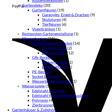
Außensteckdosen
(1)
Gartendeko
(20)
PayPal
Gartenfiguren
(19)
Gargoyles, Engel & Drachen
(9)
Skulpturen
(4)
Tierfiguren
(6)
Vogeltränken
(1)
Restposten Gartengestaltung
(1)
Wasserbecken
(21)
Abdeckplatten / Deckel
(14)
Deckel ECKIG
(2)
Deckel RUND
(12)
Gfk-Becken
(2)
Becken ECKIG
(1)
Becken RUND
(1)
PE-Becken
(1)
Sockel & Stützen
(3)
Wasserbeckenzubehör
(1)
Wasserspiele
(13)
Edelstahl & Corten
(6)
Edelstahl Wasserfälle & Ausläufe
(2)
Polyresin
(4)
Zierbrunnen
(1)
Gartenhäuser & Zubehör
(38)