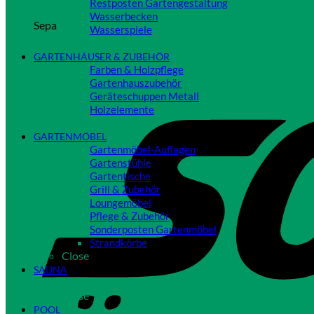
Restposten Gartengestaltung
Wasserbecken
Sepa
Wasserspiele
Close
GARTENHÄUSER & ZUBEHÖR
Farben & Holzpflege
Gartenhauszubehör
Geräteschuppen Metall
Holzelemente
Close
GARTENMÖBEL
Gartenmöbel-Auflagen
Gartenstühle
Gartentische
Grill & Zubehör
Loungemöbel
Pflege & Zubehör
Sonderposten Gartenmöbel
Strandkörbe
Close
SAUNA
Close
POOL