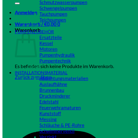
Schmutzwasserpumpen
Schwengelpumpen
Anmelden
Tauchpumpen
Teichpumpen
Warenkorb /
€
0,00
0
Close
Warenkorb
PUMPENZUBEHÖR
Ersatzteile
Kessel
Motoren
Pumpenhydraulik
Pumpentechnik
Es befinden sich keine Produkte im Warenkorb.
Close
INSTALLATIONSMATERIAL
Zurück zum Shop
Abdichtungsmaterialien
Auslaufhähne
Brunnenbau
Druckminderer
Edelstahl
Feuerwehramaturen
Kunststoff
Messing
Schläuche & PE-Rohre
Schwimmerventil
Verzinkt