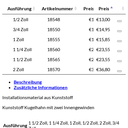
Ausführung
Artikelnummer
Preis
Preis
Ausführung
Artikelnummer
Preis
1/2 Zoll
18548
€
13,00
€
13,00
3/4 Zoll
18550
€
14,95
€
14,95
1 Zoll
18555
€
15,85
€
15,85
1 1/4 Zoll
18560
€
23,55
€
23,55
1 1/2 Zoll
18565
€
23,55
€
23,55
2 Zoll
18570
€
36,80
€
36,80
Beschreibung
Zusätzliche Informationen
Installationsmaterial aus Kunststoff
Kunststoff Kugelhahn mit zwei Innengewinden
1 1/2 Zoll, 1 1/4 Zoll, 1 Zoll, 1/2 Zoll, 2 Zoll, 3/4
Ausführung