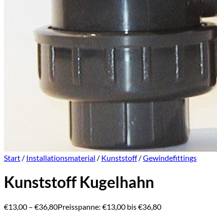
Start
/
Installationsmaterial
/
Kunststoff
/
Gewindefittings
Kunststoff Kugelhahn
€
13,00
–
€
36,80
Preisspanne: €13,00 bis €36,80