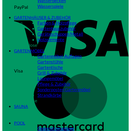
Wasserbecken
Wasserspiele
PayPal
Close
GARTENHÄUSER & ZUBEHÖR
Farben & Holzpflege
Gartenhauszubehör
Geräteschuppen Metall
Holzelemente
Close
GARTENMÖBEL
Gartenmöbel-Auflagen
Gartenstühle
Gartentische
Visa
Grill & Zubehör
Loungemöbel
Pflege & Zubehör
Sonderposten Gartenmöbel
Strandkörbe
Close
SAUNA
Close
POOL
Gegenstromanlage