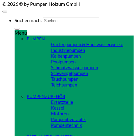
© 2026 © by Pumpen Holzum GmbH
Suchen nach:
Menu
PUMPEN
Gartenpumpen & Hauswasserwerke
Industriepumpen
Kolbenpumpen
Poolpumpen
Schmutzwasserpumpen
Schwengelpumpen
Tauchpumpen
Teichpumpen
Close
PUMPENZUBEHÖR
Ersatzteile
Kessel
Motoren
Pumpenhydraulik
Pumpentechnik
Close