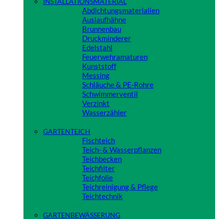
INSTALLATIONSMATERIAL
Abdichtungsmaterialien
Auslaufhähne
Brunnenbau
Druckminderer
Edelstahl
Feuerwehramaturen
Kunststoff
Messing
Schläuche & PE-Rohre
Schwimmerventil
Verzinkt
Wasserzähler
Close
GARTENTEICH
Fischteich
Teich- & Wasserpflanzen
Teichbecken
Teichfilter
Teichfolie
Teichreinigung & Pflege
Teichtechnik
Close
GARTENBEWÄSSERUNG