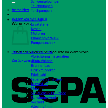
Schwengelpumpen
Tauchpumpen
Anmelden
Teichpumpen
Close
Warenkorb /
€
0,00
0
PUMPENZUBEHÖR
Warenkorb
Ersatzteile
Kessel
Motoren
Pumpenhydraulik
Pumpentechnik
Close
Es befinden sich keine Produkte im Warenkorb.
INSTALLATIONSMATERIAL
Abdichtungsmaterialien
Zurück zum Shop
Auslaufhähne
Brunnenbau
Druckminderer
Edelstahl
Feuerwehramaturen
Kunststoff
Messing
Schläuche & PE-Rohre
Schwimmerventil
Verzinkt
Wasserzähler