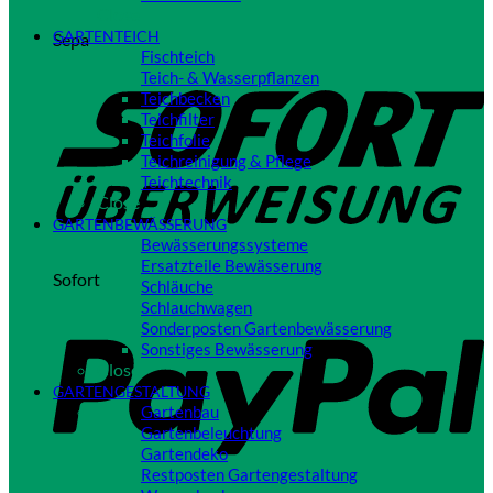
Close
GARTENTEICH
Sepa
Fischteich
Teich- & Wasserpflanzen
Teichbecken
Teichfilter
Teichfolie
Teichreinigung & Pflege
Teichtechnik
Close
GARTENBEWÄSSERUNG
Bewässerungssysteme
Ersatzteile Bewässerung
Sofort
Schläuche
Schlauchwagen
Sonderposten Gartenbewässerung
Sonstiges Bewässerung
Close
GARTENGESTALTUNG
Gartenbau
Gartenbeleuchtung
Gartendeko
Restposten Gartengestaltung