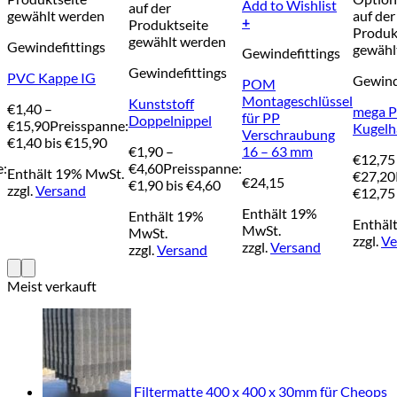
Add to Wishlist
auf der
gewählt werden
auf der
+
Produktseite
Produk
gewählt werden
Gewindefittings
gewähl
Gewindefittings
Gewindefittings
PVC Kappe IG
Gewind
POM
Montageschlüssel
Kunststoff
€
1,40
–
mega 
für PP
Doppelnippel
€
15,90
Preisspanne:
Kugel
Verschraubung
€1,40 bis €15,90
€
1,90
–
16 – 63 mm
€
12,75
e:
€
4,60
Preisspanne:
Enthält 19% MwSt.
€
27,20
€
24,15
€1,90 bis €4,60
zzgl.
Versand
€12,75
Enthält 19%
Enthält 19%
Enthäl
MwSt.
MwSt.
zzgl.
Ve
zzgl.
Versand
zzgl.
Versand
Meist verkauft
Filtermatte 400 x 400 x 30mm für Cheops