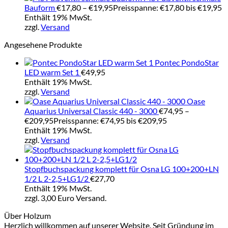
Bauform
€
17,80
–
€
19,95
Preisspanne: €17,80 bis €19,95
Enthält 19% MwSt.
zzgl.
Versand
Angesehene Produkte
Pontec PondoStar
LED warm Set 1
€
49,95
Enthält 19% MwSt.
zzgl.
Versand
Oase
Aquarius Universal Classic 440 - 3000
€
74,95
–
€
209,95
Preisspanne: €74,95 bis €209,95
Enthält 19% MwSt.
zzgl.
Versand
Stopfbuchspackung komplett für Osna LG 100+200+LN
1/2 L 2-2,5+LG1/2
€
27,70
Enthält 19% MwSt.
zzgl. 3,00 Euro Versand.
Über Holzum
Herzlich willkommen auf unserer Website. Seit Gründung im