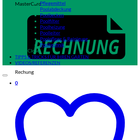
Pflegemittel
MasterCard
Poolabdeckung
Poolbecken
Poolfilter
Poolheizung
Poolleiter
Poolpflege & Reinigung
Pooltechnik
Close
TIPPS & TRICKS FÜR IHREN GARTEN
VIDEOS/REFERENZEN
Rechung
0