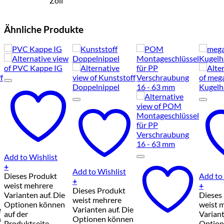
Zoll
Ähnliche Produkte
Add to Wishlist
+
Add to Wishlist
Dieses Produkt
Add to 
+
weist mehrere
+
Dieses Produkt
Varianten auf. Die
Dieses
weist mehrere
Optionen können
weist 
e
Varianten auf. Die
auf der
Variant
n
Optionen können
Produktseite
Option