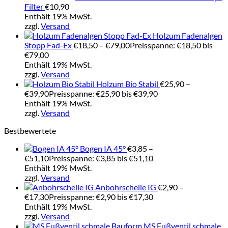
Filter
€
10,90
Enthält 19% MwSt.
zzgl.
Versand
Holzum Fadenalgen
Stopp Fad-Ex
€
18,50
–
€
79,00
Preisspanne: €18,50 bis
€79,00
Enthält 19% MwSt.
zzgl.
Versand
Holzum Bio Stabil
€
25,90
–
€
39,90
Preisspanne: €25,90 bis €39,90
Enthält 19% MwSt.
zzgl.
Versand
Bestbewertete
Bogen IA 45°
€
3,85
–
€
51,10
Preisspanne: €3,85 bis €51,10
Enthält 19% MwSt.
zzgl.
Versand
Anbohrschelle IG
€
2,90
–
€
17,30
Preisspanne: €2,90 bis €17,30
Enthält 19% MwSt.
zzgl.
Versand
MS Fußventil schmale