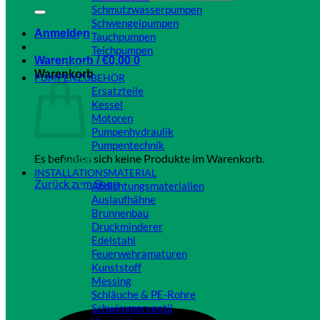
Schmutzwasserpumpen
Schwengelpumpen
Anmelden
Tauchpumpen
Teichpumpen
Warenkorb /
€
0,00
0
Close
Warenkorb
PUMPENZUBEHÖR
Ersatzteile
Kessel
Motoren
Pumpenhydraulik
Pumpentechnik
Es befinden sich keine Produkte im Warenkorb.
Close
INSTALLATIONSMATERIAL
Zurück zum Shop
Abdichtungsmaterialien
Auslaufhähne
Brunnenbau
Druckminderer
Edelstahl
Feuerwehramaturen
Kunststoff
Messing
Schläuche & PE-Rohre
Schwimmerventil