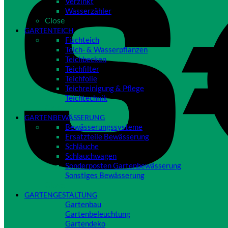
Verzinkt
Wasserzähler
Close
GARTENTEICH
Fischteich
Teich- & Wasserpflanzen
Teichbecken
Teichfilter
Teichfolie
Teichreinigung & Pflege
Teichtechnik
Close
GARTENBEWÄSSERUNG
Bewässerungssysteme
Ersatzteile Bewässerung
Schläuche
Schlauchwagen
Sonderposten Gartenbewässerung
Sonstiges Bewässerung
Close
GARTENGESTALTUNG
Gartenbau
Gartenbeleuchtung
Gartendeko