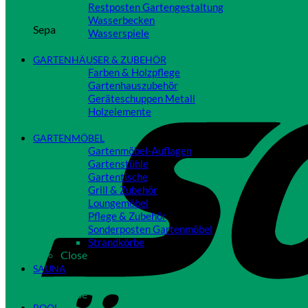
Restposten Gartengestaltung
Wasserbecken
Sepa
Wasserspiele
Close
GARTENHÄUSER & ZUBEHÖR
Farben & Holzpflege
Gartenhauszubehör
Geräteschuppen Metall
Holzelemente
Close
GARTENMÖBEL
Gartenmöbel-Auflagen
Gartenstühle
Gartentische
Grill & Zubehör
Loungemöbel
Pflege & Zubehör
Sonderposten Gartenmöbel
Strandkörbe
Close
SAUNA
Close
POOL