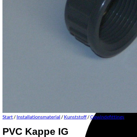
Visa
Start
/
Installationsmaterial
/
Kunststoff
/
Gewindefittings
PVC Kappe IG