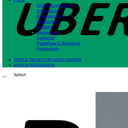
Gegenstromanlage
Pflegemittel
Poolabdeckung
Poolbecken
Poolfilter
Poolheizung
Poolleiter
Poolpflege & Reinigung
Pooltechnik
Close
TIPPS & TRICKS FÜR IHREN GARTEN
VIDEOS/REFERENZEN
Sofort