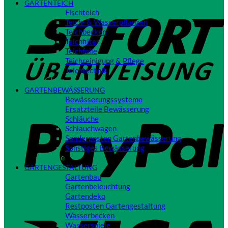
GARTENTEICH
S
Fischteich
Teich- & Wasserpflanzen
Teichbecken
Teichfilter
Teichfolie
Teichreinigung & Pflege
Teichtechnik
Close
GARTENBEWÄSSERUNG
Bewässerungssysteme
P
Ersatzteile Bewässerung
Schläuche
Schlauchwagen
Sonderposten Gartenbewässerung
Sonstiges Bewässerung
Close
GARTENGESTALTUNG
Gartenbau
Gartenbeleuchtung
Gartendeko
Restposten Gartengestaltung
V
Wasserbecken
Wasserspiele