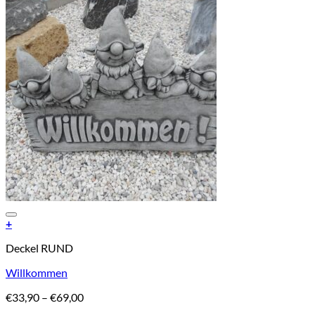
Add to Wishlist
+
Dieses
Deckel RUND
Produkt
weist
Willkommen
mehrere
Varianten
Preisspanne:
€
33,90
–
€
69,00
auf.
€33,90