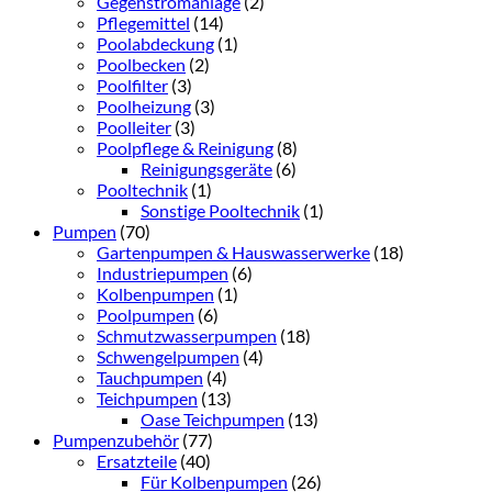
Gegenstromanlage
(2)
Pflegemittel
(14)
Poolabdeckung
(1)
Poolbecken
(2)
Poolfilter
(3)
Poolheizung
(3)
Poolleiter
(3)
Poolpflege & Reinigung
(8)
Reinigungsgeräte
(6)
Pooltechnik
(1)
Sonstige Pooltechnik
(1)
Pumpen
(70)
Gartenpumpen & Hauswasserwerke
(18)
Industriepumpen
(6)
Kolbenpumpen
(1)
Poolpumpen
(6)
Schmutzwasserpumpen
(18)
Schwengelpumpen
(4)
Tauchpumpen
(4)
Teichpumpen
(13)
Oase Teichpumpen
(13)
Pumpenzubehör
(77)
Ersatzteile
(40)
Für Kolbenpumpen
(26)