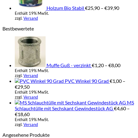
Holzum Bio Stabil
€
25,90
–
€
39,90
Enthält 19% MwSt.
zzgl.
Versand
Bestbewertete
Preissp
€1,20
bis
€8,00
Muffe Guß - verzinkt
€
1,20
–
€
8,00
Enthält 19% MwSt.
zzgl.
Versand
PVC Winkel 90 Grad
€
1,00
–
Preisspanne:
€
29,50
€1,00
Enthält 19% MwSt.
zzgl.
Versand
bis
MS
€29,50
Schlauchtülle mit Sechskant Gewindestück AG
€
4,60
–
Preisspanne:
€
18,60
€4,60
Enthält 19% MwSt.
zzgl.
Versand
bis
€18,60
Angesehene Produkte