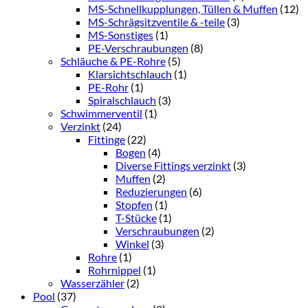
MS-Schnellkupplungen, Tüllen & Muffen
(12)
MS-Schrägsitzventile & -teile
(3)
MS-Sonstiges
(1)
PE-Verschraubungen
(8)
Schläuche & PE-Rohre
(5)
Klarsichtschlauch
(1)
PE-Rohr
(1)
Spiralschlauch
(3)
Schwimmerventil
(1)
Verzinkt
(24)
Fittinge
(22)
Bogen
(4)
Diverse Fittings verzinkt
(3)
Muffen
(2)
Reduzierungen
(6)
Stopfen
(1)
T-Stücke
(1)
Verschraubungen
(2)
Winkel
(3)
Rohre
(1)
Rohrnippel
(1)
Wasserzähler
(2)
Pool
(37)