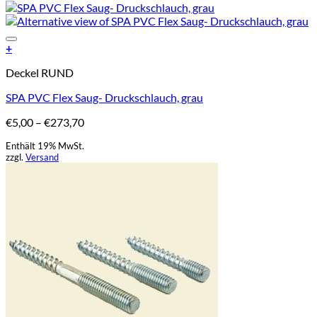
Add to Wishlist
+
Dieses
Deckel RUND
Produkt
weist
SPA PVC Flex Saug- Druckschlauch, grau
mehrere
Varianten
Preisspanne:
€
5,00
–
€
273,70
auf.
€5,00
Die
Enthält 19% MwSt.
bis
Optionen
zzgl.
Versand
€273,70
können
auf
der
Produktseite
gewählt
werden