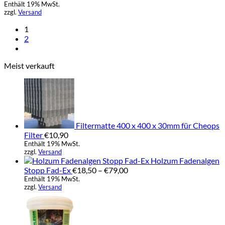
Die
Enthält 19% MwSt.
bis
Optionen
zzgl.
Versand
€69,00
können
1
auf
2
der
Produktseite
gewählt
Meist verkauft
werden
Filtermatte 400 x 400 x 30mm für Cheops
Filter
€
10,90
Enthält 19% MwSt.
zzgl.
Versand
Holzum Fadenalgen
Preisspanne:
Stopp Fad-Ex
€
18,50
–
€
79,00
€18,50
Enthält 19% MwSt.
zzgl.
Versand
bis
Preisspa
€79,00
€25,90
bis
€39,90