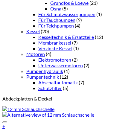
Grundfos & Loewe
(21)
Osna
(5)
Für Schmutzwasserpumpen
(1)
Für Tauchpumpen
(9)
Für Teichpumpen
(4)
Kessel
(20)
Kesseltechnik & Ersatzteile
(12)
Membrankessel
(7)
Verzinkte Kessel
(1)
Motoren
(4)
Elektromotoren
(2)
Unterwassermotoren
(2)
Pumpenhydraulik
(1)
Pumpentechnik
(12)
Abschaltautomatik
(7)
Schutzfilter
(5)
Abdeckplatten & Deckel
Add to Wishlist
+
Dieses