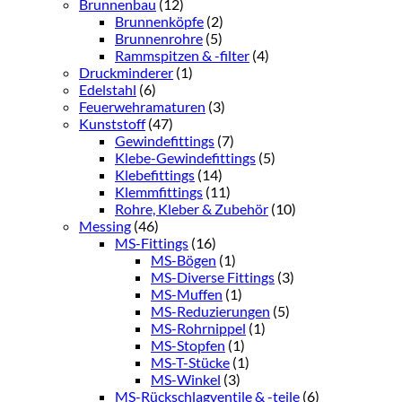
Brunnenbau
(12)
Brunnenköpfe
(2)
Brunnenrohre
(5)
Rammspitzen & -filter
(4)
Druckminderer
(1)
Edelstahl
(6)
Feuerwehramaturen
(3)
Kunststoff
(47)
Gewindefittings
(7)
Klebe-Gewindefittings
(5)
Klebefittings
(14)
Klemmfittings
(11)
Rohre, Kleber & Zubehör
(10)
Messing
(46)
MS-Fittings
(16)
MS-Bögen
(1)
MS-Diverse Fittings
(3)
MS-Muffen
(1)
MS-Reduzierungen
(5)
MS-Rohrnippel
(1)
MS-Stopfen
(1)
MS-T-Stücke
(1)
MS-Winkel
(3)
MS-Rückschlagventile & -teile
(6)