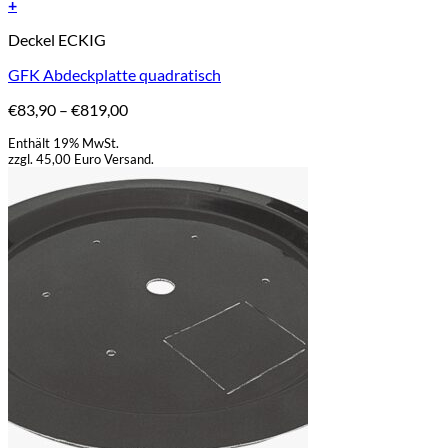
+
Dieses
Deckel ECKIG
Produkt
weist
GFK Abdeckplatte quadratisch
mehrere
Varianten
Preisspanne:
€
83,90
–
€
819,00
auf.
€83,90
Die
Enthält 19% MwSt.
bis
Optionen
zzgl. 45,00 Euro Versand.
€819,00
können
auf
der
Produktseite
gewählt
werden