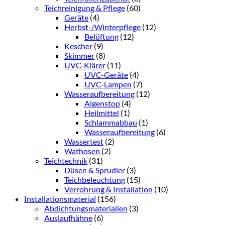
Teichreinigung & Pflege
(60)
Geräte
(4)
Herbst-/Winterpflege
(12)
Belüftung
(12)
Kescher
(9)
Skimmer
(8)
UVC-Klärer
(11)
UVC-Geräte
(4)
UVC-Lampen
(7)
Wasseraufbereitung
(12)
Algenstop
(4)
Heilmittel
(1)
Schlammabbau
(1)
Wasseraufbereitung
(6)
Wassertest
(2)
Wathosen
(2)
Teichtechnik
(31)
Düsen & Sprudler
(3)
Teichbeleuchtung
(15)
Verrohrung & Installation
(10)
Installationsmaterial
(156)
Abdichtungsmaterialien
(3)
Auslaufhähne
(6)