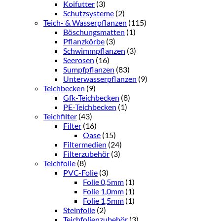
Koifutter
(3)
Schutzsysteme
(2)
Teich- & Wasserpflanzen
(115)
Böschungsmatten
(1)
Pflanzkörbe
(3)
Schwimmpflanzen
(3)
Seerosen
(16)
Sumpfpflanzen
(83)
Unterwasserpflanzen
(9)
Teichbecken
(9)
Gfk-Teichbecken
(8)
PE-Teichbecken
(1)
Teichfilter
(43)
Filter
(16)
Oase
(15)
Filtermedien
(24)
Filterzubehör
(3)
Teichfolie
(8)
PVC-Folie
(3)
Folie 0,5mm
(1)
Folie 1,0mm
(1)
Folie 1,5mm
(1)
Steinfolie
(2)
Teichfolienzubehör
(3)