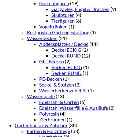
Gartenfiguren
(19)
Gargoyles, Engel & Drachen
(9)
Skulpturen
(4)
Tierfiguren
(6)
Vogeltränken
(1)
Restposten Gartengestaltung
(1)
Wasserbecken
(21)
Abdeckplatten / Deckel
(14)
Deckel ECKIG
(2)
Deckel RUND
(12)
Gfk-Becken
(2)
Becken ECKIG
(1)
Becken RUND
(1)
PE-Becken
(1)
Sockel & Stützen
(3)
Wasserbeckenzubehör
(1)
Wasserspiele
(13)
Edelstahl & Corten
(6)
Edelstahl Wasserfälle & Ausläufe
(2)
Polyresin
(4)
Zierbrunnen
(1)
Gartenhäuser & Zubehör
(38)
Farben & Holzpflege
(33)
Holzfarben
(2)