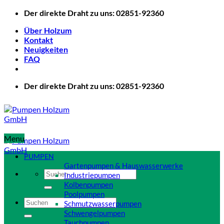
Zum
Der direkte Draht zu uns: 02851-92360
Inhalt
Über Holzum
springen
Kontakt
Neuigkeiten
FAQ
Der direkte Draht zu uns: 02851-92360
Menu
PUMPEN
Gartenpumpen & Hauswasserwerke
Suchen
Industriepumpen
nach:
Kolbenpumpen
Poolpumpen
Suchen
Schmutzwasserpumpen
nach:
Schwengelpumpen
Tauchpumpen