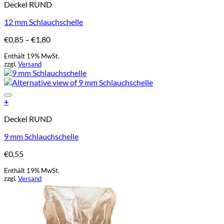
Deckel RUND
Produkt
weist
12 mm Schlauchschelle
mehrere
Varianten
Preisspanne:
€
0,85
–
€
1,80
auf.
€0,85
Die
Enthält 19% MwSt.
bis
Optionen
zzgl.
Versand
€1,80
können
auf
der
Add to Wishlist
Produktseite
+
gewählt
Dieses
Deckel RUND
werden
Produkt
weist
9 mm Schlauchschelle
mehrere
Varianten
€
0,55
auf.
Die
Enthält 19% MwSt.
Optionen
zzgl.
Versand
können
auf
der
Produktseite