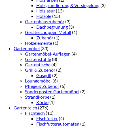
Holzgrundierung & Versiegelung
(3)
Holzlasur
(13)
Holzöle
(15)
Gartenhauszubehör
(3)
Dachbegrünung
(3)
Geräteschuppen Metall
(1)
Zubehör
(1)
Holzelemente
(1)
Gartenmöbel
(33)
Gartenmöbel-Auflagen
(4)
Gartenstühle
(8)
Gartentische
(4)
Grill & Zubehör
(2)
Gasgrill
(2)
Loungemöbel
(6)
Pflege & Zubehör
(6)
Sonderposten Gartenmöbel
(2)
Strandkörbe
(1)
Körbe
(1)
Gartenteich
(276)
Fischteich
(10)
Fischfutter
(4)
Fischfutterautomaten
(1)