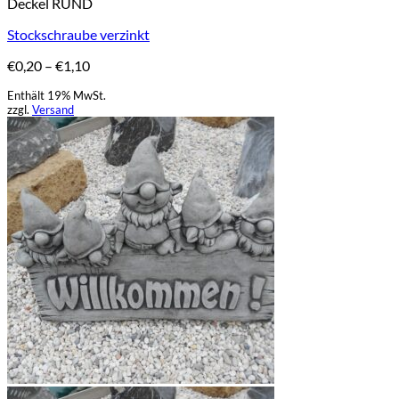
Deckel RUND
Produkt
weist
Stockschraube verzinkt
mehrere
Varianten
Preisspanne:
€
0,20
–
€
1,10
auf.
€0,20
Die
Enthält 19% MwSt.
bis
Optionen
zzgl.
Versand
€1,10
können
auf
der
Produktseite
gewählt
werden