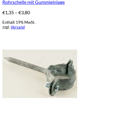
Rohrschelle mit Gummieinlage
mehrere
Varianten
Preisspanne:
€
1,35
–
€
3,80
auf.
€1,35
Die
Enthält 19% MwSt.
bis
Optionen
zzgl.
Versand
€3,80
können
auf
der
Produktseite
gewählt
werden