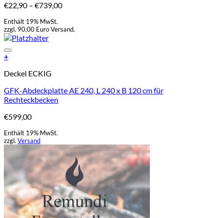
Preisspanne:
€
22,90
–
€
739,00
auf.
€22,90
Die
Enthält 19% MwSt.
bis
Optionen
zzgl. 90,00 Euro Versand.
€739,00
können
auf
Add to Wishlist
der
+
Produktseite
Deckel ECKIG
gewählt
werden
GFK-Abdeckplatte AE 240, L 240 x B 120 cm für
Rechteckbecken
€
599,00
Enthält 19% MwSt.
zzgl.
Versand