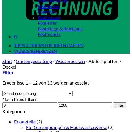
Poolabdeckung
Poolbecken
Poolfilter
Poolheizung
Poolleiter
Poolpflege & Reinigung
Pooltechnik
0
Close
TIPPS & TRICKS FÜR IHREN GARTEN
VIDEOS/REFERENZEN
Start
/
Gartengestaltung
/
Wasserbecken
/
Abdeckplatten /
Deckel
Filter
Ergebnisse 1 – 12 von 13 werden angezeigt
Nach Preis filtern
Min.
Max.
Filter
Preis
Preis
Kategorien
Ersatzteile
(2)
Für Gartenpumpen & Hauswasserwerke
(2)