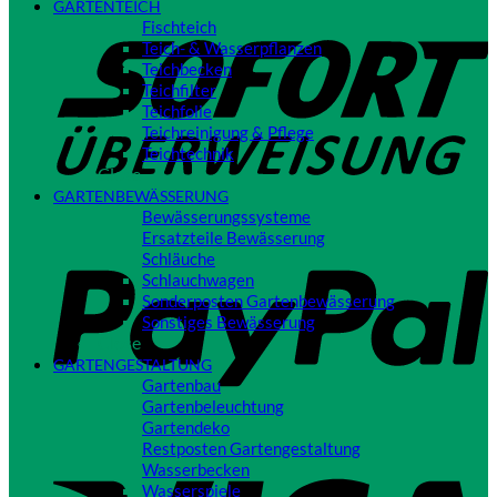
GARTENTEICH
S
Fischteich
Teich- & Wasserpflanzen
Teichbecken
Teichfilter
Teichfolie
Teichreinigung & Pflege
Teichtechnik
Close
GARTENBEWÄSSERUNG
Bewässerungssysteme
P
Ersatzteile Bewässerung
Schläuche
Schlauchwagen
Sonderposten Gartenbewässerung
Sonstiges Bewässerung
Close
GARTENGESTALTUNG
Gartenbau
Gartenbeleuchtung
Gartendeko
Restposten Gartengestaltung
V
Wasserbecken
Wasserspiele