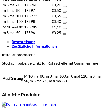
m 8 mal 60
175960
€
0,20
m 8 mal 80
17597
€
0,50
m 8 mal 100
175972
€
0,55
m 8 mal 120
17598
€
0,40
M 10 mal 80
175985
€
1,10
m 8 mal 50
17596
€
0,25
Beschreibung
Zusätzliche Informationen
Installationsmaterial
Stockschraube, verzinkt für Rohrschelle mit Gummieinlage
M 10 mal 80, m 8 mal 100, m 8 mal 120, m 8 mal
Ausführung
50, m 8 mal 60, m 8 mal 80
Ähnliche Produkte