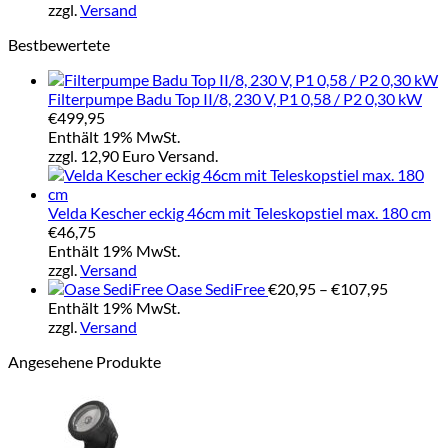
bis
zzgl.
Versand
€39
Bestbewertete
Filterpumpe Badu Top II/8, 230 V, P1 0,58 / P2 0,30 kW
€
499,95
Enthält 19% MwSt.
zzgl. 12,90 Euro Versand.
Velda Kescher eckig 46cm mit Teleskopstiel max. 180 cm
€
46,75
Enthält 19% MwSt.
zzgl.
Versand
Preisspa
Oase SediFree
€
20,95
–
€
107,95
€20,95
Enthält 19% MwSt.
bis
zzgl.
Versand
€107,95
Angesehene Produkte