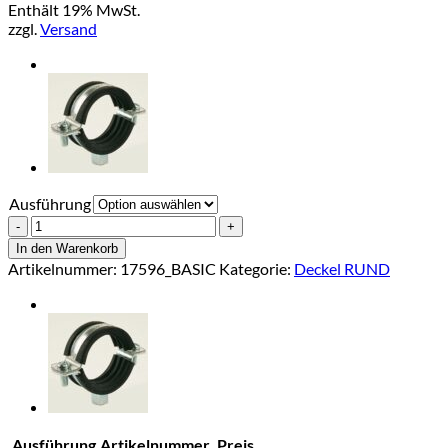
Enthält 19% MwSt.
bis
zzgl.
Versand
€1,10
Ausführung
Stockschraube
verzinkt
In den Warenkorb
Menge
Artikelnummer:
17596_BASIC
Kategorie:
Deckel RUND
Ausführung
Artikelnummer
Preis