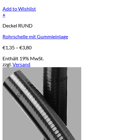
Add to Wishlist
+
Dieses
Deckel RUND
Produkt
weist
Rohrschelle mit Gummieinlage
mehrere
Varianten
Preisspanne:
€
1,35
–
€
3,80
auf.
€1,35
Die
Enthält 19% MwSt.
bis
Optionen
zzgl.
Versand
€3,80
können
auf
der
Produktseite
gewählt
werden