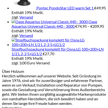
Pontec PondoStar LED warm Set 1
€
49,95
Enthält 19% MwSt.
zzgl.
Versand
Oase
Pr
Aquarius Universal Classic 440 - 3000
€
74,95
–
€
209,95
€7
Enthält 19% MwSt.
bi
zzgl.
Versand
€2
Stopfbuchspackung komplett für Osna LG 100+200+LN
1/2 L 2-2,5+LG1/2
€
27,70
Enthält 19% MwSt.
zzgl. 3,00 Euro Versand.
Über Holzum
Herzlich willkommen auf unserer Website. Seit Gründung im
Jahre 1976, sind wir Ihr zuverlässiger und erfahrener Partner,
wenn es um Verkauf, Installation und Reparatur von Pumpen,
sowie die Gestaltung und Verschönerung Ihres Außenbereichs
geht. Wir bieten Ihnen sorgfältig ausgewählte Markenprodukte
von namhaften Herstellern, die sich bewährt haben und an
denen Sie lange ihre Freude haben werden.
Information