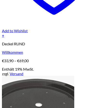
Add to Wishlist
+
Dieses
Deckel RUND
Produkt
weist
Willkommen
mehrere
Varianten
Preisspanne:
€
33,90
–
€
69,00
auf.
€33,90
Die
Enthält 19% MwSt.
bis
Optionen
zzgl.
Versand
€69,00
können
auf
der
Produktseite
gewählt
werden