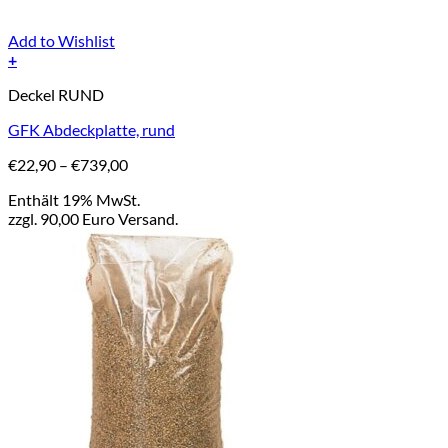
Add to Wishlist
+
Dieses
Deckel RUND
Produkt
weist
GFK Abdeckplatte, rund
mehrere
Varianten
Preisspanne:
€
22,90
–
€
739,00
auf.
€22,90
Die
Enthält 19% MwSt.
bis
Optionen
zzgl. 90,00 Euro Versand.
€739,00
können
auf
der
Produktseite
gewählt
werden