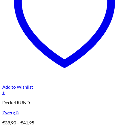
Add to Wishlist
+
Dieses
Deckel RUND
Produkt
weist
Zwerg &
mehrere
Varianten
Preisspanne:
€
39,90
–
€
41,95
auf.
€39,90