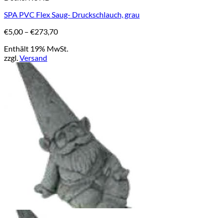
weist
SPA PVC Flex Saug- Druckschlauch, grau
mehrere
Varianten
Preisspanne:
€
5,00
–
€
273,70
auf.
€5,00
Die
Enthält 19% MwSt.
bis
Optionen
zzgl.
Versand
€273,70
können
auf
der
Produktseite
gewählt
werden