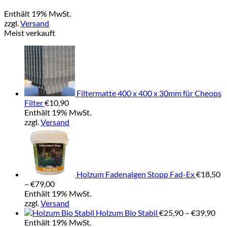
Enthält 19% MwSt.
zzgl.
Versand
Meist verkauft
Filtermatte 400 x 400 x 30mm für Cheops
Filter
€
10,90
Enthält 19% MwSt.
zzgl.
Versand
Holzum Fadenalgen Stopp Fad-Ex
€
18,50
Preisspanne:
–
€
79,00
€18,50
Enthält 19% MwSt.
bis
zzgl.
Versand
€79,00
Pre
Holzum Bio Stabil
€
25,90
–
€
39,90
€25
Enthält 19% MwSt.