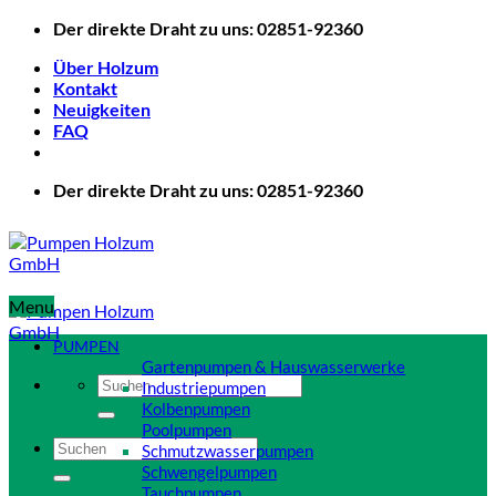
Zum
Der direkte Draht zu uns: 02851-92360
Inhalt
Über Holzum
springen
Kontakt
Neuigkeiten
FAQ
Der direkte Draht zu uns: 02851-92360
Menu
PUMPEN
Gartenpumpen & Hauswasserwerke
Suchen
Industriepumpen
nach:
Kolbenpumpen
Poolpumpen
Suchen
Schmutzwasserpumpen
nach:
Schwengelpumpen
Tauchpumpen