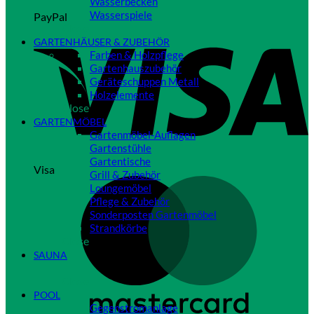
Wasserbecken
Wasserspiele
PayPal
Close
GARTENHÄUSER & ZUBEHÖR
Farben & Holzpflege
Gartenhauszubehör
Geräteschuppen Metall
Holzelemente
Close
GARTENMÖBEL
Gartenmöbel-Auflagen
Gartenstühle
Gartentische
Visa
Grill & Zubehör
Loungemöbel
Pflege & Zubehör
Sonderposten Gartenmöbel
Strandkörbe
Close
SAUNA
Close
POOL
Gegenstromanlage