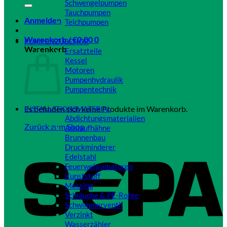
Schwengelpumpen
Tauchpumpen
Anmelden
Teichpumpen
Close
Warenkorb /
€
0,00
0
PUMPENZUBEHÖR
Warenkorb
Ersatzteile
Kessel
Motoren
Pumpenhydraulik
Pumpentechnik
Close
Es befinden sich keine Produkte im Warenkorb.
INSTALLATIONSMATERIAL
Abdichtungsmaterialien
Zurück zum Shop
Auslaufhähne
Brunnenbau
Druckminderer
Edelstahl
Feuerwehramaturen
Kunststoff
Messing
Schläuche & PE-Rohre
Schwimmerventil
Verzinkt
Wasserzähler