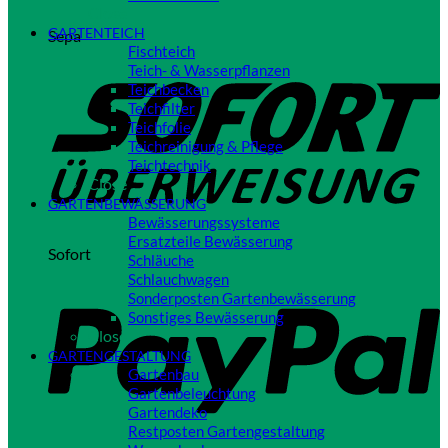
Close
GARTENTEICH
Sepa
Fischteich
Teich- & Wasserpflanzen
Teichbecken
Teichfilter
Teichfolie
Teichreinigung & Pflege
Teichtechnik
Close
GARTENBEWÄSSERUNG
Bewässerungssysteme
Ersatzteile Bewässerung
Sofort
Schläuche
Schlauchwagen
Sonderposten Gartenbewässerung
Sonstiges Bewässerung
Close
GARTENGESTALTUNG
Gartenbau
Gartenbeleuchtung
Gartendeko
Restposten Gartengestaltung