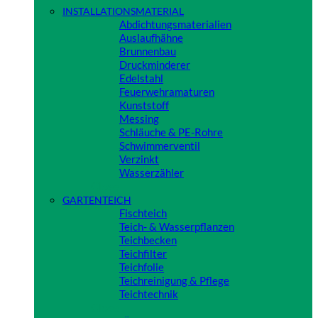
INSTALLATIONSMATERIAL
Abdichtungsmaterialien
Auslaufhähne
Brunnenbau
Druckminderer
Edelstahl
Feuerwehramaturen
Kunststoff
Messing
Schläuche & PE-Rohre
Schwimmerventil
Verzinkt
Wasserzähler
Close
GARTENTEICH
Fischteich
Teich- & Wasserpflanzen
Teichbecken
Teichfilter
Teichfolie
Teichreinigung & Pflege
Teichtechnik
Close