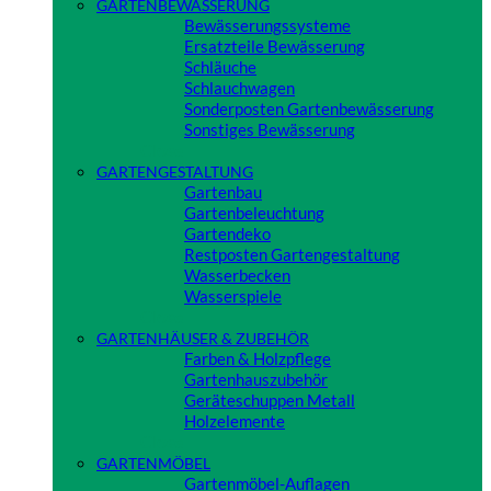
GARTENBEWÄSSERUNG
Bewässerungssysteme
Ersatzteile Bewässerung
Schläuche
Schlauchwagen
Sonderposten Gartenbewässerung
Sonstiges Bewässerung
Close
GARTENGESTALTUNG
Gartenbau
Gartenbeleuchtung
Gartendeko
Restposten Gartengestaltung
Wasserbecken
Wasserspiele
Close
GARTENHÄUSER & ZUBEHÖR
Farben & Holzpflege
Gartenhauszubehör
Geräteschuppen Metall
Holzelemente
Close
GARTENMÖBEL
Gartenmöbel-Auflagen