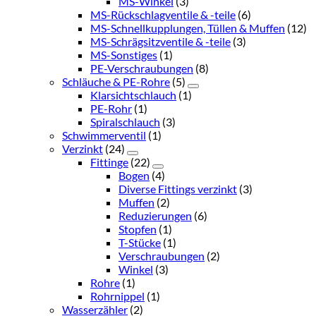
MS-Winkel
(3)
MS-Rückschlagventile & -teile
(6)
MS-Schnellkupplungen, Tüllen & Muffen
(12)
MS-Schrägsitzventile & -teile
(3)
MS-Sonstiges
(1)
PE-Verschraubungen
(8)
Schläuche & PE-Rohre
(5)
Klarsichtschlauch
(1)
PE-Rohr
(1)
Spiralschlauch
(3)
Schwimmerventil
(1)
Verzinkt
(24)
Fittinge
(22)
Bogen
(4)
Diverse Fittings verzinkt
(3)
Muffen
(2)
Reduzierungen
(6)
Stopfen
(1)
T-Stücke
(1)
Verschraubungen
(2)
Winkel
(3)
Rohre
(1)
Rohrnippel
(1)
Wasserzähler
(2)