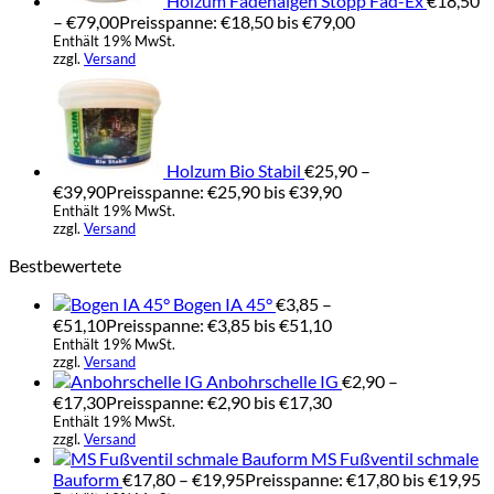
Holzum Fadenalgen Stopp Fad-Ex
€
18,50
–
€
79,00
Preisspanne: €18,50 bis €79,00
Enthält 19% MwSt.
zzgl.
Versand
Holzum Bio Stabil
€
25,90
–
€
39,90
Preisspanne: €25,90 bis €39,90
Enthält 19% MwSt.
zzgl.
Versand
Bestbewertete
Bogen IA 45°
€
3,85
–
€
51,10
Preisspanne: €3,85 bis €51,10
Enthält 19% MwSt.
zzgl.
Versand
Anbohrschelle IG
€
2,90
–
€
17,30
Preisspanne: €2,90 bis €17,30
Enthält 19% MwSt.
zzgl.
Versand
MS Fußventil schmale
Bauform
€
17,80
–
€
19,95
Preisspanne: €17,80 bis €19,95