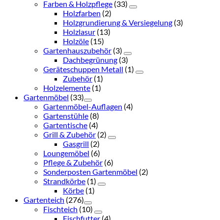
Farben & Holzpflege
(33)
Holzfarben
(2)
Holzgrundierung & Versiegelung
(3)
Holzlasur
(13)
Holzöle
(15)
Gartenhauszubehör
(3)
Dachbegrünung
(3)
Geräteschuppen Metall
(1)
Zubehör
(1)
Holzelemente
(1)
Gartenmöbel
(33)
Gartenmöbel-Auflagen
(4)
Gartenstühle
(8)
Gartentische
(4)
Grill & Zubehör
(2)
Gasgrill
(2)
Loungemöbel
(6)
Pflege & Zubehör
(6)
Sonderposten Gartenmöbel
(2)
Strandkörbe
(1)
Körbe
(1)
Gartenteich
(276)
Fischteich
(10)
Fischfutter
(4)