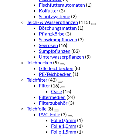
Fischfutterautomaten
(1)
Koifutter
(3)
Schutzsysteme
(2)
Teich- & Wasserpflanzen
(115)
Böschungsmatten
(1)
Pflanzkörbe
(3)
Schwimmpflanzen
(3)
Seerosen
(16)
Sumpfpflanzen
(83)
Unterwasserpflanzen
(9)
Teichbecken
(9)
Gfk-Teichbecken
(8)
PE-Teichbecken
(1)
Teichfilter
(43)
Filter
(16)
Oase
(15)
Filtermedien
(24)
Filterzubehör
(3)
Teichfolie
(8)
PVC-Folie
(3)
Folie 0,5mm
(1)
Folie 1,0mm
(1)
Folie 1,5mm
(1)