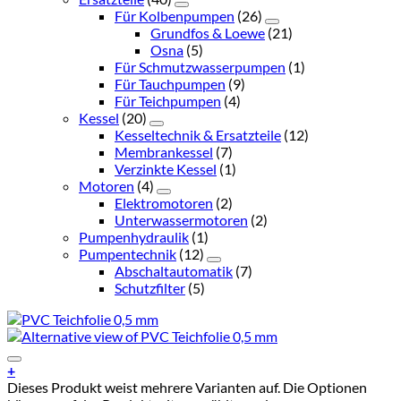
Für Kolbenpumpen
(26)
Grundfos & Loewe
(21)
Osna
(5)
Für Schmutzwasserpumpen
(1)
Für Tauchpumpen
(9)
Für Teichpumpen
(4)
Kessel
(20)
Kesseltechnik & Ersatzteile
(12)
Membrankessel
(7)
Verzinkte Kessel
(1)
Motoren
(4)
Elektromotoren
(2)
Unterwassermotoren
(2)
Pumpenhydraulik
(1)
Pumpentechnik
(12)
Abschaltautomatik
(7)
Schutzfilter
(5)
Add to Wishlist
+
Dieses Produkt weist mehrere Varianten auf. Die Optionen