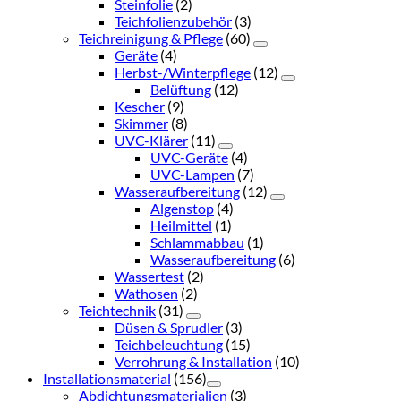
Steinfolie
(2)
Teichfolienzubehör
(3)
Teichreinigung & Pflege
(60)
Geräte
(4)
Herbst-/Winterpflege
(12)
Belüftung
(12)
Kescher
(9)
Skimmer
(8)
UVC-Klärer
(11)
UVC-Geräte
(4)
UVC-Lampen
(7)
Wasseraufbereitung
(12)
Algenstop
(4)
Heilmittel
(1)
Schlammabbau
(1)
Wasseraufbereitung
(6)
Wassertest
(2)
Wathosen
(2)
Teichtechnik
(31)
Düsen & Sprudler
(3)
Teichbeleuchtung
(15)
Verrohrung & Installation
(10)
Installationsmaterial
(156)
Abdichtungsmaterialien
(3)