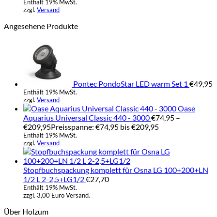
Enthält 19% MwSt.
zzgl.
Versand
Angesehene Produkte
Pontec PondoStar LED warm Set 1
€
49,95
Enthält 19% MwSt.
zzgl.
Versand
Oase
Aquarius Universal Classic 440 - 3000
€
74,95
–
€
209,95
Preisspanne: €74,95 bis €209,95
Enthält 19% MwSt.
zzgl.
Versand
Stopfbuchspackung komplett für Osna LG 100+200+LN
1/2 L 2-2,5+LG1/2
€
27,70
Enthält 19% MwSt.
zzgl. 3,00 Euro Versand.
Über Holzum