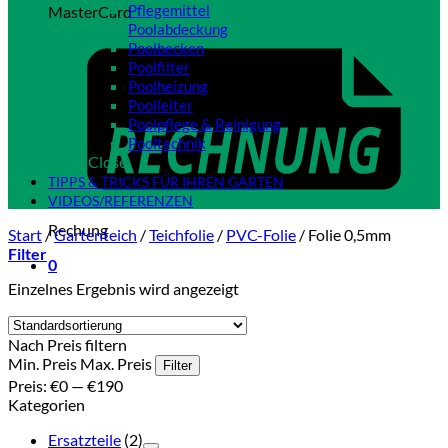
Pflegemittel
MasterCard
Poolabdeckung
Poolbecken
Poolfilter
Poolheizung
Poolleiter
Poolpflege & Reinigung
Pooltechnik
Close
TIPPS & TRICKS FÜR IHREN GARTEN
VIDEOS/REFERENZEN
Rechung
Start
/
Gartenteich
/
Teichfolie
/
PVC-Folie
/
Folie 0,5mm
Filter
0
Einzelnes Ergebnis wird angezeigt
Nach Preis filtern
Min. Preis
Max. Preis
Filter
Preis:
€0
—
€190
Kategorien
Ersatzteile
(2)