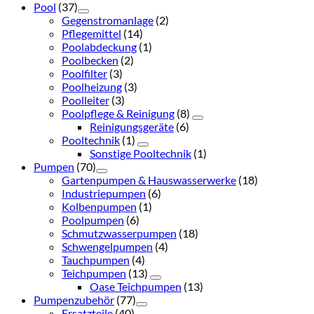
Pool
(37)
Gegenstromanlage
(2)
Pflegemittel
(14)
Poolabdeckung
(1)
Poolbecken
(2)
Poolfilter
(3)
Poolheizung
(3)
Poolleiter
(3)
Poolpflege & Reinigung
(8)
Reinigungsgeräte
(6)
Pooltechnik
(1)
Sonstige Pooltechnik
(1)
Pumpen
(70)
Gartenpumpen & Hauswasserwerke
(18)
Industriepumpen
(6)
Kolbenpumpen
(1)
Poolpumpen
(6)
Schmutzwasserpumpen
(18)
Schwengelpumpen
(4)
Tauchpumpen
(4)
Teichpumpen
(13)
Oase Teichpumpen
(13)
Pumpenzubehör
(77)
Ersatzteile
(40)