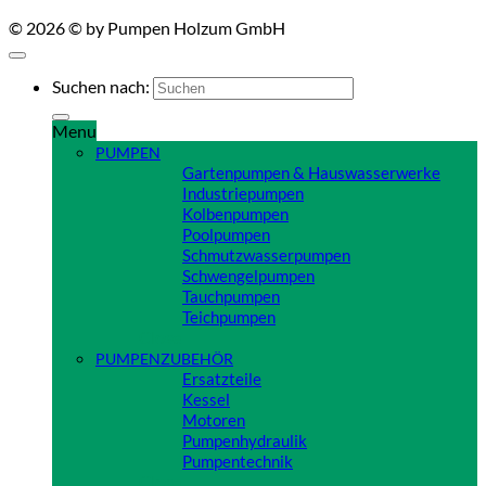
© 2026 © by Pumpen Holzum GmbH
Suchen nach:
Menu
PUMPEN
Gartenpumpen & Hauswasserwerke
Industriepumpen
Kolbenpumpen
Poolpumpen
Schmutzwasserpumpen
Schwengelpumpen
Tauchpumpen
Teichpumpen
Close
PUMPENZUBEHÖR
Ersatzteile
Kessel
Motoren
Pumpenhydraulik
Pumpentechnik
Close