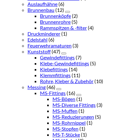
Auslaufhähne
(6)
Brunnenbau
(12)
Brunnenköpfe
(2)
Brunnenrohre
(5)
Rammspitzen & -filter
(4)
Druckminderer
(1)
Edelstahl
(6)
Feuerwehramaturen
(3)
Kunststoff
(47)
Gewindefittings
(7)
Klebe-Gewindefittings
(5)
Klebefittings
(14)
Klemmfittings
(11)
Rohre, Kleber & Zubehör
(10)
Messing
(46)
MS-Fittings
(16)
MS-Bögen
(1)
MS-Diverse Fittings
(3)
MS-Muffen
(1)
MS-Reduzierungen
(5)
MS-Rohrnippel
(1)
MS-Stopfen
(1)
MS-T-Stücke
(1)