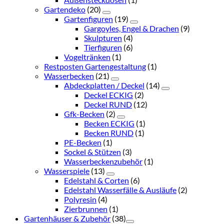
Gartendeko
(20)
Gartenfiguren
(19)
Gargoyles, Engel & Drachen
(9)
Skulpturen
(4)
Tierfiguren
(6)
Vogeltränken
(1)
Restposten Gartengestaltung
(1)
Wasserbecken
(21)
Abdeckplatten / Deckel
(14)
Deckel ECKIG
(2)
Deckel RUND
(12)
Gfk-Becken
(2)
Becken ECKIG
(1)
Becken RUND
(1)
PE-Becken
(1)
Sockel & Stützen
(3)
Wasserbeckenzubehör
(1)
Wasserspiele
(13)
Edelstahl & Corten
(6)
Edelstahl Wasserfälle & Ausläufe
(2)
Polyresin
(4)
Zierbrunnen
(1)
Gartenhäuser & Zubehör
(38)