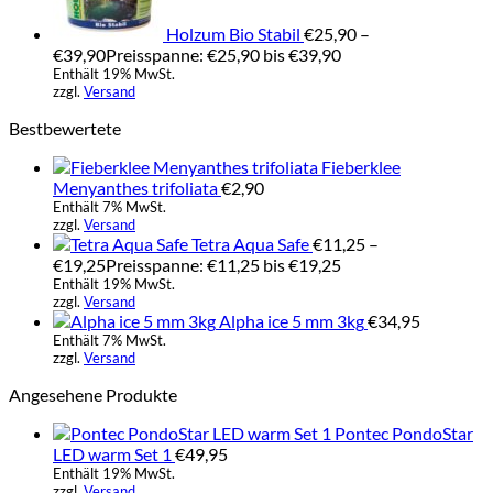
Holzum Bio Stabil
€
25,90
–
€
39,90
Preisspanne: €25,90 bis €39,90
Enthält 19% MwSt.
zzgl.
Versand
Bestbewertete
Fieberklee
Menyanthes trifoliata
€
2,90
Enthält 7% MwSt.
zzgl.
Versand
Tetra Aqua Safe
€
11,25
–
€
19,25
Preisspanne: €11,25 bis €19,25
Enthält 19% MwSt.
zzgl.
Versand
Alpha ice 5 mm 3kg
€
34,95
Enthält 7% MwSt.
zzgl.
Versand
Angesehene Produkte
Pontec PondoStar
LED warm Set 1
€
49,95
Enthält 19% MwSt.
zzgl.
Versand