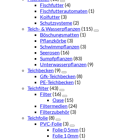
Fischfutter
(4)
Fischfutterautomaten
(1)
Koifutter
(3)
Schutzsysteme
(2)
Teich- & Wasserpflanzen
(115)
Böschungsmatten
(1)
Pflanzkörbe
(3)
Schwimmpflanzen
(3)
Seerosen
(16)
Sumpfpflanzen
(83)
Unterwasserpflanzen
(9)
Teichbecken
(9)
Gfk-Teichbecken
(8)
PE-Teichbecken
(1)
Teichfilter
(43)
Filter
(16)
Oase
(15)
Filtermedien
(24)
Filterzubehör
(3)
Teichfolie
(8)
PVC-Folie
(3)
Folie 0,5mm
(1)
Folie 1,0mm
(1)