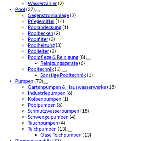
Wasserzähler
(2)
Pool
(37)
Gegenstromanlage
(2)
Pflegemittel
(14)
Poolabdeckung
(1)
Poolbecken
(2)
Poolfilter
(3)
Poolheizung
(3)
Poolleiter
(3)
Poolpflege & Reinigung
(8)
Reinigungsgeräte
(6)
Pooltechnik
(1)
Sonstige Pooltechnik
(1)
Pumpen
(70)
Gartenpumpen & Hauswasserwerke
(18)
Industriepumpen
(6)
Kolbenpumpen
(1)
Poolpumpen
(6)
Schmutzwasserpumpen
(18)
Schwengelpumpen
(4)
Tauchpumpen
(4)
Teichpumpen
(13)
Oase Teichpumpen
(13)
Pumpenzubehör
(77)