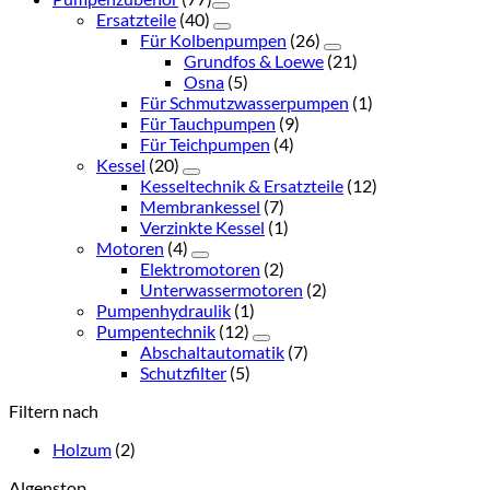
Ersatzteile
(40)
Für Kolbenpumpen
(26)
Grundfos & Loewe
(21)
Osna
(5)
Für Schmutzwasserpumpen
(1)
Für Tauchpumpen
(9)
Für Teichpumpen
(4)
Kessel
(20)
Kesseltechnik & Ersatzteile
(12)
Membrankessel
(7)
Verzinkte Kessel
(1)
Motoren
(4)
Elektromotoren
(2)
Unterwassermotoren
(2)
Pumpenhydraulik
(1)
Pumpentechnik
(12)
Abschaltautomatik
(7)
Schutzfilter
(5)
Filtern nach
Holzum
(2)
Algenstop