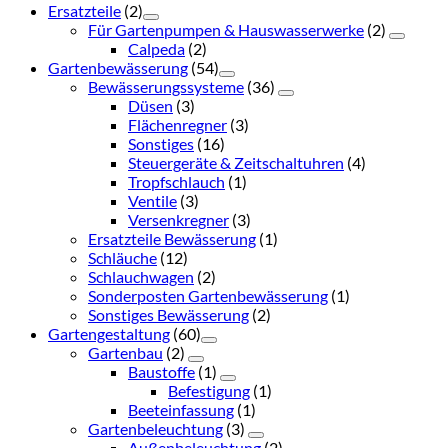
Ersatzteile
(2)
Für Gartenpumpen & Hauswasserwerke
(2)
Calpeda
(2)
Gartenbewässerung
(54)
Bewässerungssysteme
(36)
Düsen
(3)
Flächenregner
(3)
Sonstiges
(16)
Steuergeräte & Zeitschaltuhren
(4)
Tropfschlauch
(1)
Ventile
(3)
Versenkregner
(3)
Ersatzteile Bewässerung
(1)
Schläuche
(12)
Schlauchwagen
(2)
Sonderposten Gartenbewässerung
(1)
Sonstiges Bewässerung
(2)
Gartengestaltung
(60)
Gartenbau
(2)
Baustoffe
(1)
Befestigung
(1)
Beeteinfassung
(1)
Gartenbeleuchtung
(3)
Außenbeleuchtung
(2)