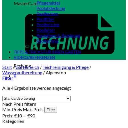
Pflegemittel
MasterCard
Poolabdeckung
Poolbecken
Poolfilter
Poolheizung
Poolleiter
Poolpflege & Reinigung
Pooltechnik
Close
TIPPS & TRICKS FÜR IHREN GARTEN
VIDEOS/REFERENZEN
Rechung
Start
/
Gartenteich
/
Teichreinigung & Pflege
/
Wasseraufbereitung
/
Algenstop
0
Filter
Alle 4 Ergebnisse werden angezeigt
Nach Preis filtern
Min. Preis
Max. Preis
Filter
Preis:
€10
—
€90
Kategorien