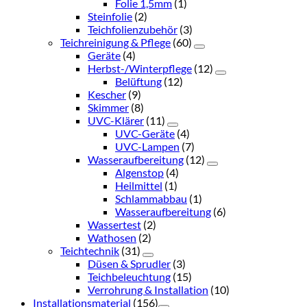
Folie 1,5mm
(1)
Steinfolie
(2)
Teichfolienzubehör
(3)
Teichreinigung & Pflege
(60)
Geräte
(4)
Herbst-/Winterpflege
(12)
Belüftung
(12)
Kescher
(9)
Skimmer
(8)
UVC-Klärer
(11)
UVC-Geräte
(4)
UVC-Lampen
(7)
Wasseraufbereitung
(12)
Algenstop
(4)
Heilmittel
(1)
Schlammabbau
(1)
Wasseraufbereitung
(6)
Wassertest
(2)
Wathosen
(2)
Teichtechnik
(31)
Düsen & Sprudler
(3)
Teichbeleuchtung
(15)
Verrohrung & Installation
(10)
Installationsmaterial
(156)