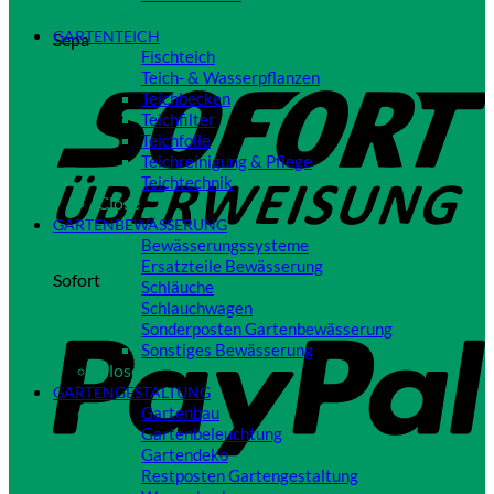
Close
GARTENTEICH
Sepa
Fischteich
Teich- & Wasserpflanzen
Teichbecken
Teichfilter
Teichfolie
Teichreinigung & Pflege
Teichtechnik
Close
GARTENBEWÄSSERUNG
Bewässerungssysteme
Ersatzteile Bewässerung
Sofort
Schläuche
Schlauchwagen
Sonderposten Gartenbewässerung
Sonstiges Bewässerung
Close
GARTENGESTALTUNG
Gartenbau
Gartenbeleuchtung
Gartendeko
Restposten Gartengestaltung