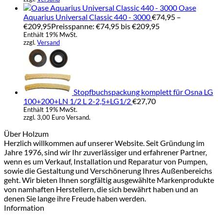
Oase
Aquarius Universal Classic 440 - 3000
€
74,95
–
€
209,95
Preisspanne: €74,95 bis €209,95
Enthält 19% MwSt.
zzgl.
Versand
Stopfbuchspackung komplett für Osna LG
100+200+LN 1/2 L 2-2,5+LG1/2
€
27,70
Enthält 19% MwSt.
zzgl. 3,00 Euro Versand.
Über Holzum
Herzlich willkommen auf unserer Website. Seit Gründung im
Jahre 1976, sind wir Ihr zuverlässiger und erfahrener Partner,
wenn es um Verkauf, Installation und Reparatur von Pumpen,
sowie die Gestaltung und Verschönerung Ihres Außenbereichs
geht. Wir bieten Ihnen sorgfältig ausgewählte Markenprodukte
von namhaften Herstellern, die sich bewährt haben und an
denen Sie lange ihre Freude haben werden.
Information