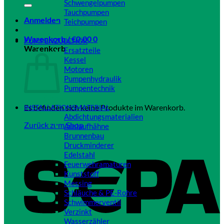
Schwengelpumpen
Tauchpumpen
Anmelden
Teichpumpen
Close
Warenkorb /
€
0,00
0
PUMPENZUBEHÖR
Warenkorb
Ersatzteile
Kessel
Motoren
Pumpenhydraulik
Pumpentechnik
Close
Es befinden sich keine Produkte im Warenkorb.
INSTALLATIONSMATERIAL
Abdichtungsmaterialien
Zurück zum Shop
Auslaufhähne
Brunnenbau
Druckminderer
Edelstahl
Feuerwehramaturen
Kunststoff
Messing
Schläuche & PE-Rohre
Schwimmerventil
Verzinkt
Wasserzähler