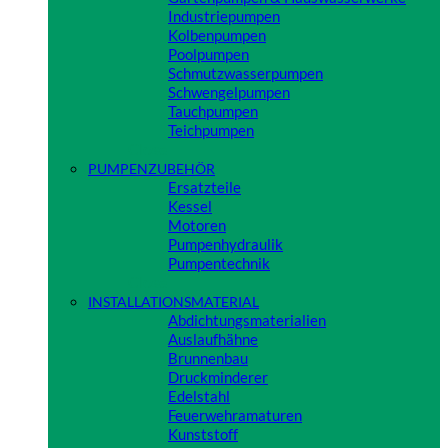
Industriepumpen
Kolbenpumpen
Poolpumpen
Schmutzwasserpumpen
Schwengelpumpen
Tauchpumpen
Teichpumpen
Close
PUMPENZUBEHÖR
Ersatzteile
Kessel
Motoren
Pumpenhydraulik
Pumpentechnik
Close
INSTALLATIONSMATERIAL
Abdichtungsmaterialien
Auslaufhähne
Brunnenbau
Druckminderer
Edelstahl
Feuerwehramaturen
Kunststoff