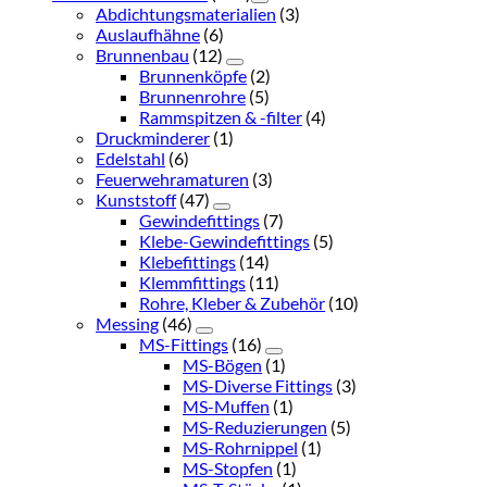
Abdichtungsmaterialien
(3)
Auslaufhähne
(6)
Brunnenbau
(12)
Brunnenköpfe
(2)
Brunnenrohre
(5)
Rammspitzen & -filter
(4)
Druckminderer
(1)
Edelstahl
(6)
Feuerwehramaturen
(3)
Kunststoff
(47)
Gewindefittings
(7)
Klebe-Gewindefittings
(5)
Klebefittings
(14)
Klemmfittings
(11)
Rohre, Kleber & Zubehör
(10)
Messing
(46)
MS-Fittings
(16)
MS-Bögen
(1)
MS-Diverse Fittings
(3)
MS-Muffen
(1)
MS-Reduzierungen
(5)
MS-Rohrnippel
(1)
MS-Stopfen
(1)