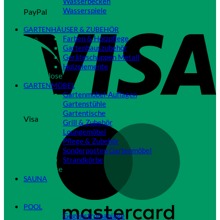
Wasserbecken
Wasserspiele
PayPal
Close
GARTENHÄUSER & ZUBEHÖR
Farben & Holzpflege
Gartenhauszubehör
Geräteschuppen Metall
Holzelemente
Close
GARTENMÖBEL
Gartenmöbel-Auflagen
Gartenstühle
Gartentische
Visa
Grill & Zubehör
Loungemöbel
Pflege & Zubehör
Sonderposten Gartenmöbel
Strandkörbe
Close
SAUNA
Close
POOL
Gegenstromanlage