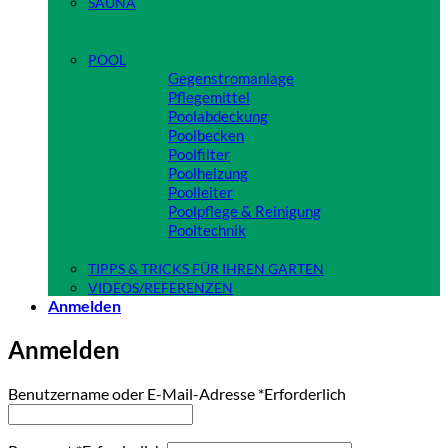
SAUNA
Close
POOL
Gegenstromanlage
Pflegemittel
Poolabdeckung
Poolbecken
Poolfilter
Poolheizung
Poolleiter
Poolpflege & Reinigung
Pooltechnik
Close
TIPPS & TRICKS FÜR IHREN GARTEN
VIDEOS/REFERENZEN
Anmelden
Anmelden
Benutzername oder E-Mail-Adresse
*
Erforderlich