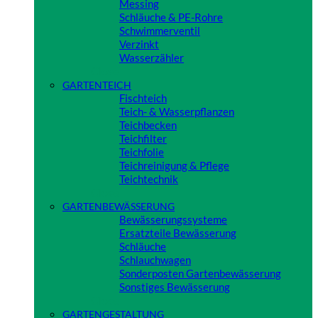
Messing
Schläuche & PE-Rohre
Schwimmerventil
Verzinkt
Wasserzähler
Close
GARTENTEICH
Fischteich
Teich- & Wasserpflanzen
Teichbecken
Teichfilter
Teichfolie
Teichreinigung & Pflege
Teichtechnik
Close
GARTENBEWÄSSERUNG
Bewässerungssysteme
Ersatzteile Bewässerung
Schläuche
Schlauchwagen
Sonderposten Gartenbewässerung
Sonstiges Bewässerung
Close
GARTENGESTALTUNG