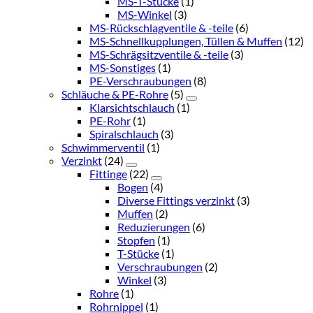
MS-T-Stücke
(1)
MS-Winkel
(3)
MS-Rückschlagventile & -teile
(6)
MS-Schnellkupplungen, Tüllen & Muffen
(12)
MS-Schrägsitzventile & -teile
(3)
MS-Sonstiges
(1)
PE-Verschraubungen
(8)
Schläuche & PE-Rohre
(5)
Klarsichtschlauch
(1)
PE-Rohr
(1)
Spiralschlauch
(3)
Schwimmerventil
(1)
Verzinkt
(24)
Fittinge
(22)
Bogen
(4)
Diverse Fittings verzinkt
(3)
Muffen
(2)
Reduzierungen
(6)
Stopfen
(1)
T-Stücke
(1)
Verschraubungen
(2)
Winkel
(3)
Rohre
(1)
Rohrnippel
(1)