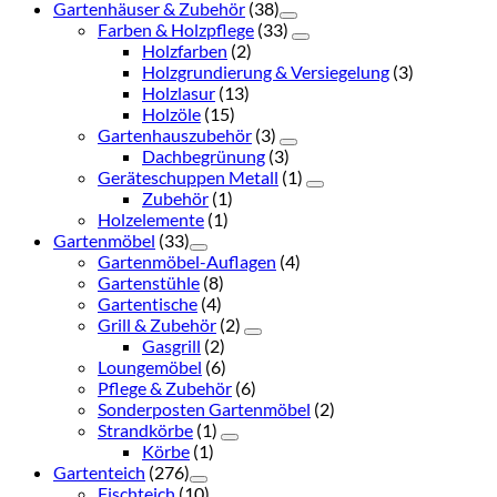
Gartenhäuser & Zubehör
(38)
Farben & Holzpflege
(33)
Holzfarben
(2)
Holzgrundierung & Versiegelung
(3)
Holzlasur
(13)
Holzöle
(15)
Gartenhauszubehör
(3)
Dachbegrünung
(3)
Geräteschuppen Metall
(1)
Zubehör
(1)
Holzelemente
(1)
Gartenmöbel
(33)
Gartenmöbel-Auflagen
(4)
Gartenstühle
(8)
Gartentische
(4)
Grill & Zubehör
(2)
Gasgrill
(2)
Loungemöbel
(6)
Pflege & Zubehör
(6)
Sonderposten Gartenmöbel
(2)
Strandkörbe
(1)
Körbe
(1)
Gartenteich
(276)
Fischteich
(10)