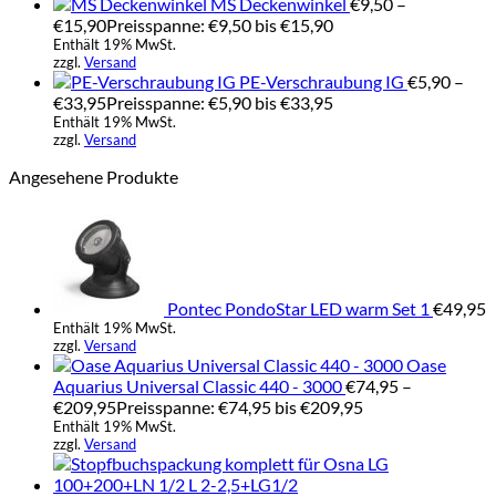
MS Deckenwinkel
€
9,50
–
€
15,90
Preisspanne: €9,50 bis €15,90
Enthält 19% MwSt.
zzgl.
Versand
PE-Verschraubung IG
€
5,90
–
€
33,95
Preisspanne: €5,90 bis €33,95
Enthält 19% MwSt.
zzgl.
Versand
Angesehene Produkte
Pontec PondoStar LED warm Set 1
€
49,95
Enthält 19% MwSt.
zzgl.
Versand
Oase
Aquarius Universal Classic 440 - 3000
€
74,95
–
€
209,95
Preisspanne: €74,95 bis €209,95
Enthält 19% MwSt.
zzgl.
Versand