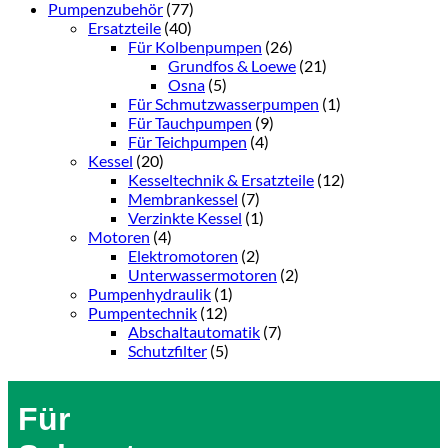
Pumpenzubehör
(77)
Ersatzteile
(40)
Für Kolbenpumpen
(26)
Grundfos & Loewe
(21)
Osna
(5)
Für Schmutzwasserpumpen
(1)
Für Tauchpumpen
(9)
Für Teichpumpen
(4)
Kessel
(20)
Kesseltechnik & Ersatzteile
(12)
Membrankessel
(7)
Verzinkte Kessel
(1)
Motoren
(4)
Elektromotoren
(2)
Unterwassermotoren
(2)
Pumpenhydraulik
(1)
Pumpentechnik
(12)
Abschaltautomatik
(7)
Schutzfilter
(5)
Für