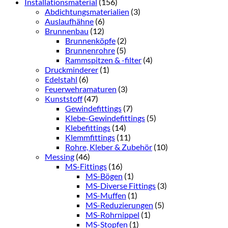
Installationsmaterial
(156)
Abdichtungsmaterialien
(3)
Auslaufhähne
(6)
Brunnenbau
(12)
Brunnenköpfe
(2)
Brunnenrohre
(5)
Rammspitzen & -filter
(4)
Druckminderer
(1)
Edelstahl
(6)
Feuerwehramaturen
(3)
Kunststoff
(47)
Gewindefittings
(7)
Klebe-Gewindefittings
(5)
Klebefittings
(14)
Klemmfittings
(11)
Rohre, Kleber & Zubehör
(10)
Messing
(46)
MS-Fittings
(16)
MS-Bögen
(1)
MS-Diverse Fittings
(3)
MS-Muffen
(1)
MS-Reduzierungen
(5)
MS-Rohrnippel
(1)
MS-Stopfen
(1)