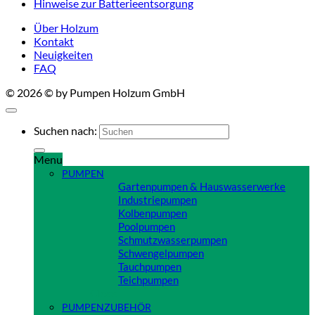
Hinweise zur Batterieentsorgung
Über Holzum
Kontakt
Neuigkeiten
FAQ
© 2026 © by Pumpen Holzum GmbH
Suchen nach:
Menu
PUMPEN
Gartenpumpen & Hauswasserwerke
Industriepumpen
Kolbenpumpen
Poolpumpen
Schmutzwasserpumpen
Schwengelpumpen
Tauchpumpen
Teichpumpen
Close
PUMPENZUBEHÖR