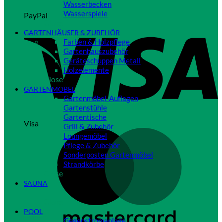
Wasserbecken
Wasserspiele
PayPal
Close
GARTENHÄUSER & ZUBEHÖR
Farben & Holzpflege
Gartenhauszubehör
Geräteschuppen Metall
Holzelemente
Close
GARTENMÖBEL
Gartenmöbel-Auflagen
Gartenstühle
Gartentische
Visa
Grill & Zubehör
Loungemöbel
Pflege & Zubehör
Sonderposten Gartenmöbel
Strandkörbe
Close
SAUNA
Close
POOL
Gegenstromanlage