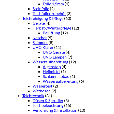
Folie 1,5mm
(1)
Steinfolie
(2)
Teichfolienzubehör
(3)
Teichreinigung & Pflege
(60)
Geräte
(4)
Herbst-/Winterpflege
(12)
Belüftung
(12)
Kescher
(9)
Skimmer
(8)
UVC-Klärer
(11)
UVC-Geräte
(4)
UVC-Lampen
(7)
Wasseraufbereitung
(12)
Algenstop
(4)
Heilmittel
(1)
Schlammabbau
(1)
Wasseraufbereitung
(6)
Wassertest
(2)
Wathosen
(2)
Teichtechnik
(31)
Düsen & Sprudler
(3)
Teichbeleuchtung
(15)
Verrohrung & Installation
(10)