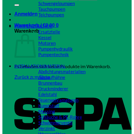
Schwengelpumpen
Tauchpumpen
Anmelden
Teichpumpen
Close
Warenkorb /
€
0,00
0
PUMPENZUBEHÖR
Warenkorb
Ersatzteile
Kessel
Motoren
Pumpenhydraulik
Pumpentechnik
Close
Es befinden sich keine Produkte im Warenkorb.
INSTALLATIONSMATERIAL
Abdichtungsmaterialien
Zurück zum Shop
Auslaufhähne
Brunnenbau
Druckminderer
Edelstahl
Feuerwehramaturen
Kunststoff
Messing
Schläuche & PE-Rohre
Schwimmerventil
Verzinkt