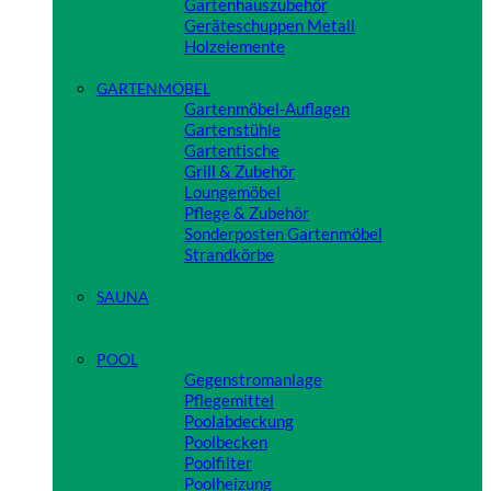
Gartenhauszubehör
Geräteschuppen Metall
Holzelemente
Close
GARTENMÖBEL
Gartenmöbel-Auflagen
Gartenstühle
Gartentische
Grill & Zubehör
Loungemöbel
Pflege & Zubehör
Sonderposten Gartenmöbel
Strandkörbe
Close
SAUNA
Close
POOL
Gegenstromanlage
Pflegemittel
Poolabdeckung
Poolbecken
Poolfilter
Poolheizung