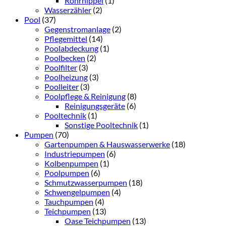
Rohrnippel
(1)
Wasserzähler
(2)
Pool
(37)
Gegenstromanlage
(2)
Pflegemittel
(14)
Poolabdeckung
(1)
Poolbecken
(2)
Poolfilter
(3)
Poolheizung
(3)
Poolleiter
(3)
Poolpflege & Reinigung
(8)
Reinigungsgeräte
(6)
Pooltechnik
(1)
Sonstige Pooltechnik
(1)
Pumpen
(70)
Gartenpumpen & Hauswasserwerke
(18)
Industriepumpen
(6)
Kolbenpumpen
(1)
Poolpumpen
(6)
Schmutzwasserpumpen
(18)
Schwengelpumpen
(4)
Tauchpumpen
(4)
Teichpumpen
(13)
Oase Teichpumpen
(13)