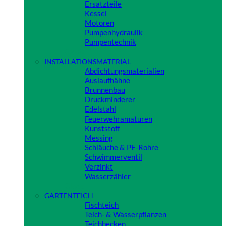
Ersatzteile
Kessel
Motoren
Pumpenhydraulik
Pumpentechnik
Close
INSTALLATIONSMATERIAL
Abdichtungsmaterialien
Auslaufhähne
Brunnenbau
Druckminderer
Edelstahl
Feuerwehramaturen
Kunststoff
Messing
Schläuche & PE-Rohre
Schwimmerventil
Verzinkt
Wasserzähler
Close
GARTENTEICH
Fischteich
Teich- & Wasserpflanzen
Teichbecken