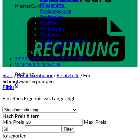
Pflegemittel
MasterCard
Poolabdeckung
Poolbecken
Poolfilter
Poolheizung
Poolleiter
Poolpflege & Reinigung
Pooltechnik
Close
TIPPS & TRICKS FÜR IHREN GARTEN
VIDEOS/REFERENZEN
Rechung
Start
/
Pumpenzubehör
/
Ersatzteile
/
Für
Schmutzwasserpumpen
0
Filter
Einzelnes Ergebnis wird angezeigt
Nach Preis filtern
Min. Preis
Max. Preis
Filter
Kategorien