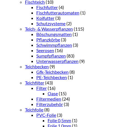
Fischteich
(10)
Fischfutter
(4)
Fischfutterautomaten
(1)
Koifutter
(3)
Schutzsysteme
(2)
Teich- & Wasserpflanzen
(115)
Böschungsmatten
(1)
Pflanzkörbe
(3)
Schwimmpflanzen
(3)
Seerosen
(16)
Sumpfpflanzen
(83)
Unterwasserpflanzen
(9)
Teichbecken
(9)
Gfk-Teichbecken
(8)
PE-Teichbecken
(1)
Teichfilter
(43)
Filter
(16)
Oase
(15)
Filtermedien
(24)
Filterzubehör
(3)
Teichfolie
(8)
PVC-Folie
(3)
Folie 0,5mm
(1)
Folie 1,0mm
(1)