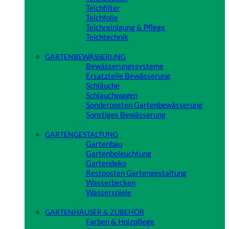
Teichfilter
Teichfolie
Teichreinigung & Pflege
Teichtechnik
Close
GARTENBEWÄSSERUNG
Bewässerungssysteme
Ersatzteile Bewässerung
Schläuche
Schlauchwagen
Sonderposten Gartenbewässerung
Sonstiges Bewässerung
Close
GARTENGESTALTUNG
Gartenbau
Gartenbeleuchtung
Gartendeko
Restposten Gartengestaltung
Wasserbecken
Wasserspiele
Close
GARTENHÄUSER & ZUBEHÖR
Farben & Holzpflege