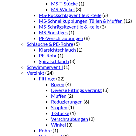
MS-T-Stücke
(1)
MS-Winkel
(3)
MS-Rückschlagventile & -teile
(6)
MS-Schnellkupplungen, Tüllen & Muffen
(12)
MS-Schrägsitzventile & -teile
(3)
MS-Sonstiges
(1)
PE-Verschraubungen
(8)
Schläuche & PE-Rohre
(5)
Klarsichtschlauch
(1)
PE-Rohr
(1)
Spiralschlauch
(3)
Schwimmerventil
(1)
Verzinkt
(24)
Fittinge
(22)
Bogen
(4)
Diverse Fittings verzinkt
(3)
Muffen
(2)
Reduzierungen
(6)
Stopfen
(1)
T-Stücke
(1)
Verschraubungen
(2)
Winkel
(3)
Rohre
(1)