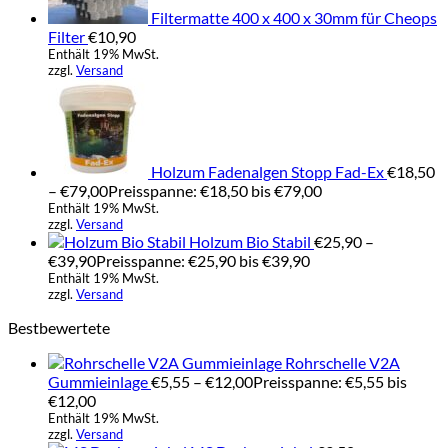
Filtermatte 400 x 400 x 30mm für Cheops
Filter
€
10,90
Enthält 19% MwSt.
zzgl.
Versand
Holzum Fadenalgen Stopp Fad-Ex
€
18,50
–
€
79,00
Preisspanne: €18,50 bis €79,00
Enthält 19% MwSt.
zzgl.
Versand
Holzum Bio Stabil
€
25,90
–
€
39,90
Preisspanne: €25,90 bis €39,90
Enthält 19% MwSt.
zzgl.
Versand
Bestbewertete
Rohrschelle V2A
Gummieinlage
€
5,55
–
€
12,00
Preisspanne: €5,55 bis
€12,00
Enthält 19% MwSt.
zzgl.
Versand