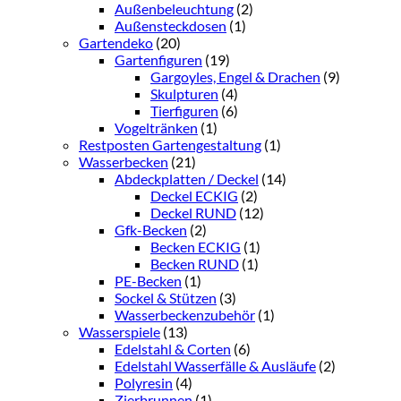
Außenbeleuchtung
(2)
Außensteckdosen
(1)
Gartendeko
(20)
Gartenfiguren
(19)
Gargoyles, Engel & Drachen
(9)
Skulpturen
(4)
Tierfiguren
(6)
Vogeltränken
(1)
Restposten Gartengestaltung
(1)
Wasserbecken
(21)
Abdeckplatten / Deckel
(14)
Deckel ECKIG
(2)
Deckel RUND
(12)
Gfk-Becken
(2)
Becken ECKIG
(1)
Becken RUND
(1)
PE-Becken
(1)
Sockel & Stützen
(3)
Wasserbeckenzubehör
(1)
Wasserspiele
(13)
Edelstahl & Corten
(6)
Edelstahl Wasserfälle & Ausläufe
(2)
Polyresin
(4)
Zierbrunnen
(1)