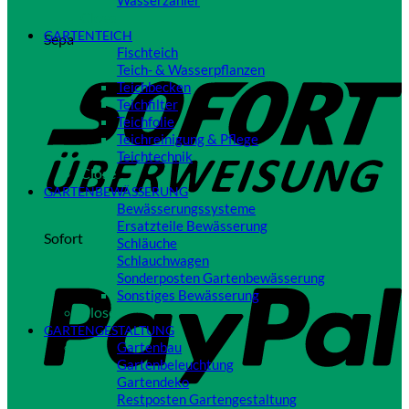
Wasserzähler
Close
GARTENTEICH
Sepa
Fischteich
Teich- & Wasserpflanzen
Teichbecken
Teichfilter
Teichfolie
Teichreinigung & Pflege
Teichtechnik
Close
GARTENBEWÄSSERUNG
Bewässerungssysteme
Ersatzteile Bewässerung
Sofort
Schläuche
Schlauchwagen
Sonderposten Gartenbewässerung
Sonstiges Bewässerung
Close
GARTENGESTALTUNG
Gartenbau
Gartenbeleuchtung
Gartendeko
Restposten Gartengestaltung