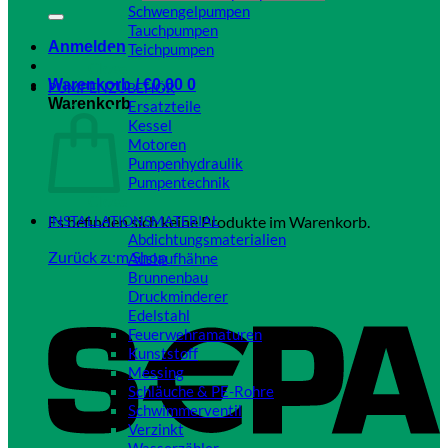
Schwengelpumpen
Tauchpumpen
Anmelden
Teichpumpen
Close
Warenkorb /
€
0,00
0
PUMPENZUBEHÖR
Warenkorb
Ersatzteile
Kessel
Motoren
Pumpenhydraulik
Pumpentechnik
Close
Es befinden sich keine Produkte im Warenkorb.
INSTALLATIONSMATERIAL
Abdichtungsmaterialien
Zurück zum Shop
Auslaufhähne
Brunnenbau
Druckminderer
Edelstahl
Feuerwehramaturen
Kunststoff
Messing
Schläuche & PE-Rohre
Schwimmerventil
Verzinkt