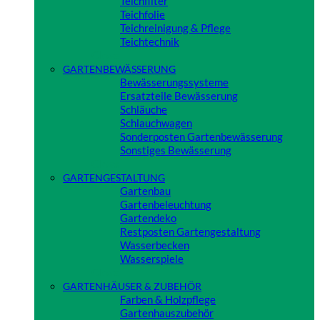
Teichfilter
Teichfolie
Teichreinigung & Pflege
Teichtechnik
Close
GARTENBEWÄSSERUNG
Bewässerungssysteme
Ersatzteile Bewässerung
Schläuche
Schlauchwagen
Sonderposten Gartenbewässerung
Sonstiges Bewässerung
Close
GARTENGESTALTUNG
Gartenbau
Gartenbeleuchtung
Gartendeko
Restposten Gartengestaltung
Wasserbecken
Wasserspiele
Close
GARTENHÄUSER & ZUBEHÖR
Farben & Holzpflege
Gartenhauszubehör