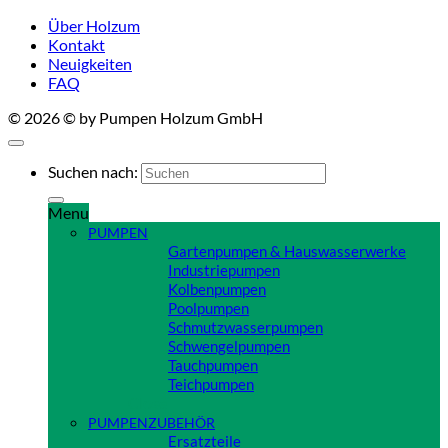
Über Holzum
Kontakt
Neuigkeiten
FAQ
© 2026 © by Pumpen Holzum GmbH
Suchen nach:
Menu
PUMPEN
Gartenpumpen & Hauswasserwerke
Industriepumpen
Kolbenpumpen
Poolpumpen
Schmutzwasserpumpen
Schwengelpumpen
Tauchpumpen
Teichpumpen
Close
PUMPENZUBEHÖR
Ersatzteile