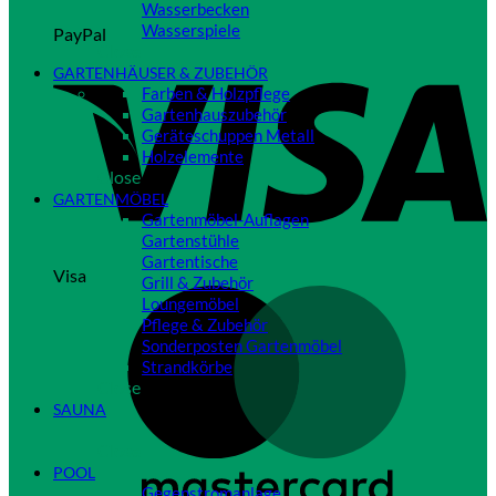
Wasserbecken
Wasserspiele
PayPal
Close
GARTENHÄUSER & ZUBEHÖR
Farben & Holzpflege
Gartenhauszubehör
Geräteschuppen Metall
Holzelemente
Close
GARTENMÖBEL
Gartenmöbel-Auflagen
Gartenstühle
Gartentische
Visa
Grill & Zubehör
Loungemöbel
Pflege & Zubehör
Sonderposten Gartenmöbel
Strandkörbe
Close
SAUNA
Close
POOL
Gegenstromanlage