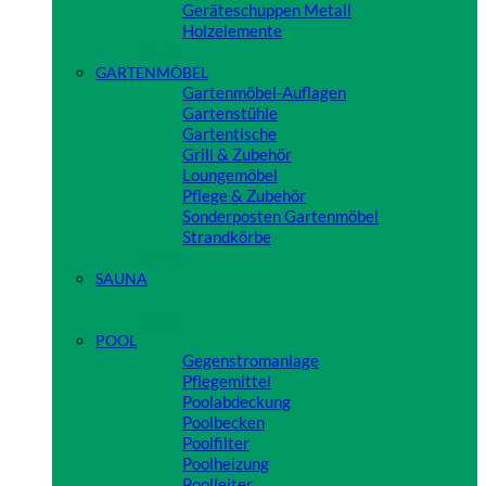
Geräteschuppen Metall
Holzelemente
Close
GARTENMÖBEL
Gartenmöbel-Auflagen
Gartenstühle
Gartentische
Grill & Zubehör
Loungemöbel
Pflege & Zubehör
Sonderposten Gartenmöbel
Strandkörbe
Close
SAUNA
Close
POOL
Gegenstromanlage
Pflegemittel
Poolabdeckung
Poolbecken
Poolfilter
Poolheizung
Poolleiter