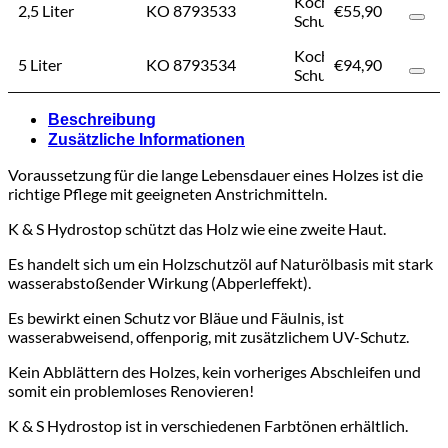
Koch &
2,5 Liter
KO 8793533
€
55,90
€
55,9
Schulte
Koch &
5 Liter
KO 8793534
€
94,90
€
94,9
Schulte
Beschreibung
Zusätzliche Informationen
Voraussetzung für die lange Lebensdauer eines Holzes ist die
richtige Pflege mit geeigneten Anstrichmitteln.
K & S Hydrostop schützt das Holz wie eine zweite Haut.
Es handelt sich um ein Holzschutzöl auf Naturölbasis mit stark
wasserabstoßender Wirkung (Abperleffekt).
Es bewirkt einen Schutz vor Bläue und Fäulnis, ist
wasserabweisend, offenporig, mit zusätzlichem UV-Schutz.
Kein Abblättern des Holzes, kein vorheriges Abschleifen und
somit ein problemloses Renovieren!
K & S Hydrostop ist in verschiedenen Farbtönen erhältlich.