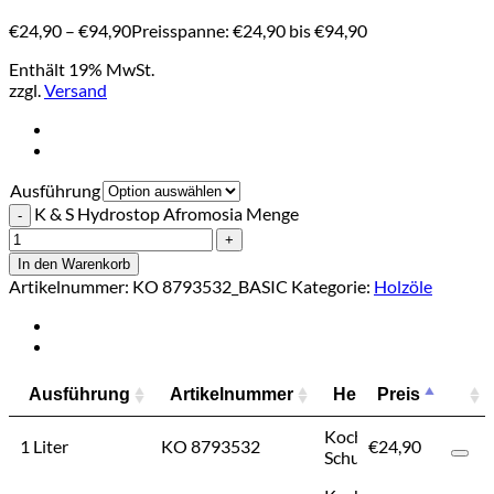
€
24,90
–
€
94,90
Preisspanne: €24,90 bis €94,90
Enthält 19% MwSt.
zzgl.
Versand
Ausführung
K & S Hydrostop Afromosia Menge
In den Warenkorb
Artikelnummer:
KO 8793532_BASIC
Kategorie:
Holzöle
Ausführung
Artikelnummer
Hersteller
Preis
Prei
Ausführung
Artikelnummer
Hersteller
Prei
Koch &
1 Liter
KO 8793532
€
24,90
€
24,9
Schulte