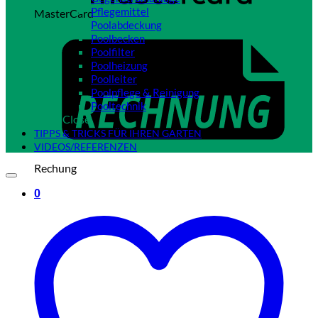
Pflegemittel
MasterCard
Poolabdeckung
Poolbecken
Poolfilter
Poolheizung
Poolleiter
Poolpflege & Reinigung
Pooltechnik
Close
TIPPS & TRICKS FÜR IHREN GARTEN
VIDEOS/REFERENZEN
Rechung
0