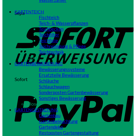
Wasserzähler
Close
GARTENTEICH
Sepa
Fischteich
Teich- & Wasserpflanzen
Teichbecken
Teichfilter
Teichfolie
Teichreinigung & Pflege
Teichtechnik
Close
GARTENBEWÄSSERUNG
Bewässerungssysteme
Ersatzteile Bewässerung
Sofort
Schläuche
Schlauchwagen
Sonderposten Gartenbewässerung
Sonstiges Bewässerung
Close
GARTENGESTALTUNG
Gartenbau
Gartenbeleuchtung
Gartendeko
Restposten Gartengestaltung