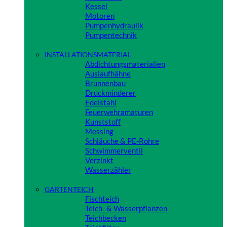
Kessel
Motoren
Pumpenhydraulik
Pumpentechnik
Close
INSTALLATIONSMATERIAL
Abdichtungsmaterialien
Auslaufhähne
Brunnenbau
Druckminderer
Edelstahl
Feuerwehramaturen
Kunststoff
Messing
Schläuche & PE-Rohre
Schwimmerventil
Verzinkt
Wasserzähler
Close
GARTENTEICH
Fischteich
Teich- & Wasserpflanzen
Teichbecken