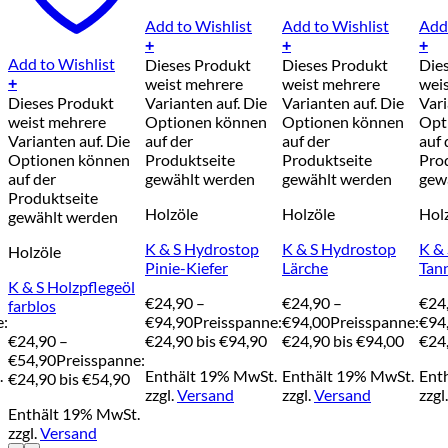
Add to Wishlist
Add to Wishlist
Add 
+
+
+
Add to Wishlist
Dieses Produkt
Dieses Produkt
Die
weist mehrere
weist mehrere
wei
+
Dieses Produkt
Varianten auf. Die
Varianten auf. Die
Vari
weist mehrere
Optionen können
Optionen können
Opt
Varianten auf. Die
auf der
auf der
auf 
Optionen können
Produktseite
Produktseite
Pro
auf der
gewählt werden
gewählt werden
gew
Produktseite
Holzöle
Holzöle
Hol
gewählt werden
K & S Hydrostop
K & S Hydrostop
K &
Holzöle
Pinie-Kiefer
Lärche
Tan
K & S Holzpflegeöl
€
24,90
–
€
24,90
–
€
24
farblos
e:
€
94,90
Preisspanne:
€
94,00
Preisspanne:
€
94
€
24,90
–
€24,90 bis €94,90
€24,90 bis €94,00
€24,
€
54,90
Preisspanne:
.
Enthält 19% MwSt.
Enthält 19% MwSt.
Ent
€24,90 bis €54,90
zzgl.
Versand
zzgl.
Versand
zzgl
Enthält 19% MwSt.
zzgl.
Versand