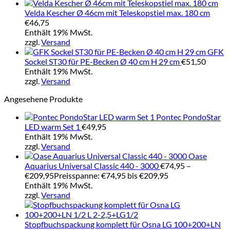
Velda Kescher Ø 46cm mit Teleskopstiel max. 180 cm
€
46,75
Enthält 19% MwSt.
zzgl.
Versand
GFK
Sockel ST30 für PE-Becken Ø 40 cm H 29 cm
€
51,50
Enthält 19% MwSt.
zzgl.
Versand
Angesehene Produkte
Pontec PondoStar
LED warm Set 1
€
49,95
Enthält 19% MwSt.
zzgl.
Versand
Oase
Aquarius Universal Classic 440 - 3000
€
74,95
–
€
209,95
Preisspanne: €74,95 bis €209,95
Enthält 19% MwSt.
zzgl.
Versand
Stopfbuchspackung komplett für Osna LG 100+200+LN