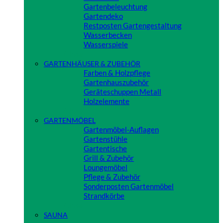
Gartenbeleuchtung
Gartendeko
Restposten Gartengestaltung
Wasserbecken
Wasserspiele
Close
GARTENHÄUSER & ZUBEHÖR
Farben & Holzpflege
Gartenhauszubehör
Geräteschuppen Metall
Holzelemente
Close
GARTENMÖBEL
Gartenmöbel-Auflagen
Gartenstühle
Gartentische
Grill & Zubehör
Loungemöbel
Pflege & Zubehör
Sonderposten Gartenmöbel
Strandkörbe
Close
SAUNA