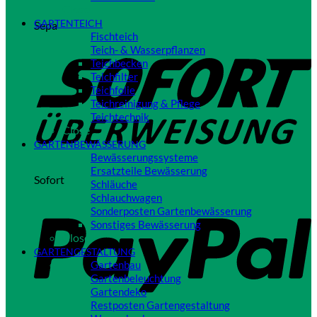
Close
GARTENTEICH
Sepa
Fischteich
Teich- & Wasserpflanzen
Teichbecken
Teichfilter
Teichfolie
Teichreinigung & Pflege
Teichtechnik
Close
GARTENBEWÄSSERUNG
Bewässerungssysteme
Ersatzteile Bewässerung
Sofort
Schläuche
Schlauchwagen
Sonderposten Gartenbewässerung
Sonstiges Bewässerung
Close
GARTENGESTALTUNG
Gartenbau
Gartenbeleuchtung
Gartendeko
Restposten Gartengestaltung