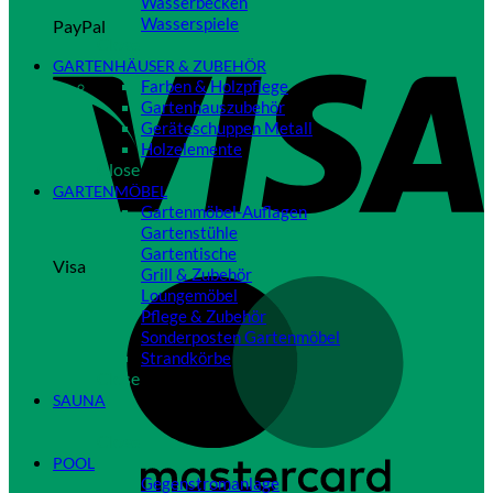
Wasserbecken
Wasserspiele
PayPal
Close
GARTENHÄUSER & ZUBEHÖR
Farben & Holzpflege
Gartenhauszubehör
Geräteschuppen Metall
Holzelemente
Close
GARTENMÖBEL
Gartenmöbel-Auflagen
Gartenstühle
Gartentische
Visa
Grill & Zubehör
Loungemöbel
Pflege & Zubehör
Sonderposten Gartenmöbel
Strandkörbe
Close
SAUNA
Close
POOL
Gegenstromanlage