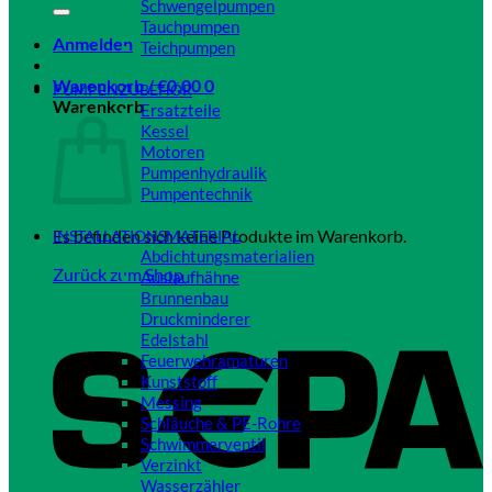
Schwengelpumpen
Tauchpumpen
Anmelden
Teichpumpen
Close
Warenkorb /
€
0,00
0
PUMPENZUBEHÖR
Warenkorb
Ersatzteile
Kessel
Motoren
Pumpenhydraulik
Pumpentechnik
Close
Es befinden sich keine Produkte im Warenkorb.
INSTALLATIONSMATERIAL
Abdichtungsmaterialien
Zurück zum Shop
Auslaufhähne
Brunnenbau
Druckminderer
Edelstahl
Feuerwehramaturen
Kunststoff
Messing
Schläuche & PE-Rohre
Schwimmerventil
Verzinkt
Wasserzähler