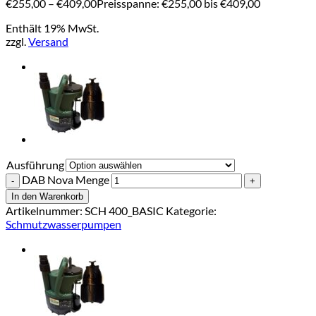
€
255,00
–
€
409,00
Preisspanne: €255,00 bis €409,00
Enthält 19% MwSt.
zzgl.
Versand
Ausführung
DAB Nova Menge
In den Warenkorb
Artikelnummer:
SCH 400_BASIC
Kategorie:
Schmutzwasserpumpen