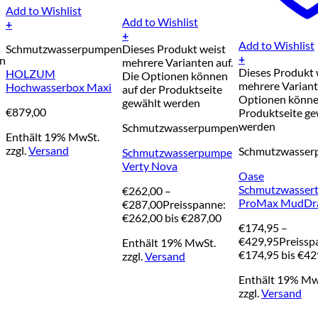
Add to Wishlist
Add to Wishlist
+
+
Add to Wishlist
Schmutzwasserpumpen
Dieses Produkt weist
+
n
mehrere Varianten auf.
Dieses Produkt 
HOLZUM
Die Optionen können
mehrere Variant
Hochwasserbox Maxi
auf der Produktseite
h
Optionen könne
gewählt werden
€
879,00
Produktseite ge
werden
Schmutzwasserpumpen
Enthält 19% MwSt.
zzgl.
Versand
Schmutzwasse
Schmutzwasserpumpe
Verty Nova
Oase
Schmutzwasser
€
262,00
–
ProMax MudDr
€
287,00
Preisspanne:
€262,00 bis €287,00
€
174,95
–
€
429,95
Preissp
Enthält 19% MwSt.
€174,95 bis €42
zzgl.
Versand
Enthält 19% Mw
zzgl.
Versand