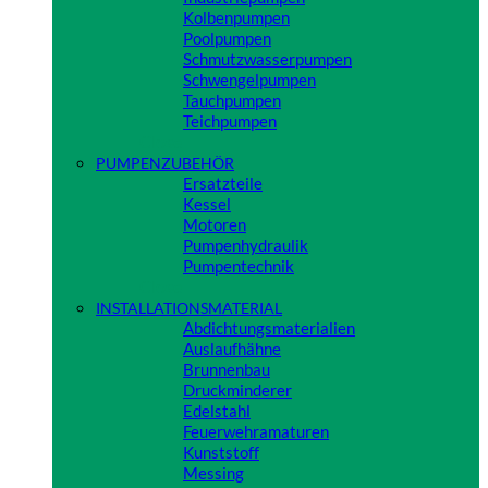
Kolbenpumpen
Poolpumpen
Schmutzwasserpumpen
Schwengelpumpen
Tauchpumpen
Teichpumpen
Close
PUMPENZUBEHÖR
Ersatzteile
Kessel
Motoren
Pumpenhydraulik
Pumpentechnik
Close
INSTALLATIONSMATERIAL
Abdichtungsmaterialien
Auslaufhähne
Brunnenbau
Druckminderer
Edelstahl
Feuerwehramaturen
Kunststoff
Messing