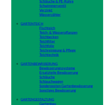
Schläuche & PE-Rohre
Schwimmerventil
Verzinkt
Wasserzähler
Close
GARTENTEICH
Fischteich
Teich- & Wasserpflanzen
Teichbecken
Teichfilter
Teichfolie
Teichreinigung & Pflege
Teichtechnik
Close
GARTENBEWÄSSERUNG
Bewässerungssysteme
Ersatzteile Bewässerung
Schläuche
Schlauchwagen
Sonderposten Gartenbewässerung
Sonstiges Bewässerung
Close
GARTENGESTALTUNG
Gartenbau