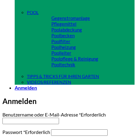
Close
POOL
Gegenstromanlage
Pflegemittel
Poolabdeckung
Poolbecken
Poolfilter
Poolheizung
Poolleiter
Poolpflege & Reinigung
Pooltechnik
Close
TIPPS & TRICKS FÜR IHREN GARTEN
VIDEOS/REFERENZEN
Anmelden
Anmelden
Benutzername oder E-Mail-Adresse
*
Erforderlich
Passwort
*
Erforderlich