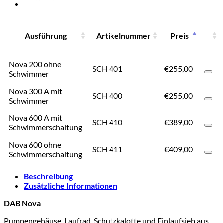
Ausführung
Ausführung
Artikelnummer
Hersteller
Preis
Ausführung
Artikelnummer
Hersteller
Nova 200 ohne
Nova 200 ohne
SCH 401
€
DAB
255,00
Schwimmer
Schwimmer
Nova 300 A mit
Nova 300 A mit
SCH 400
€
DAB
255,00
Schwimmer
Schwimmer
Nova 600 A mit
Nova 600 A mit
SCH 410
€
DAB
389,00
Schwimmerschaltung
Schwimmerschaltung
Nova 600 ohne
Nova 600 ohne
SCH 411
€
DAB
409,00
Schwimmerschaltung
Schwimmerschaltung
Beschreibung
Zusätzliche Informationen
DAB Nova
Pumpengehäuse, Laufrad, Schutzkalotte und Einlaufsieb aus