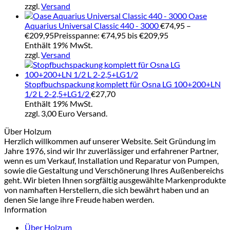
zzgl.
Versand
Oase
Aquarius Universal Classic 440 - 3000
€
74,95
–
€
209,95
Preisspanne: €74,95 bis €209,95
Enthält 19% MwSt.
zzgl.
Versand
Stopfbuchspackung komplett für Osna LG 100+200+LN
1/2 L 2-2,5+LG1/2
€
27,70
Enthält 19% MwSt.
zzgl. 3,00 Euro Versand.
Über Holzum
Herzlich willkommen auf unserer Website. Seit Gründung im
Jahre 1976, sind wir Ihr zuverlässiger und erfahrener Partner,
wenn es um Verkauf, Installation und Reparatur von Pumpen,
sowie die Gestaltung und Verschönerung Ihres Außenbereichs
geht. Wir bieten Ihnen sorgfältig ausgewählte Markenprodukte
von namhaften Herstellern, die sich bewährt haben und an
denen Sie lange ihre Freude haben werden.
Information
Über Holzum