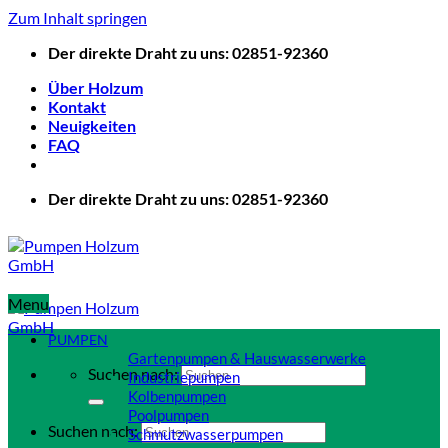
Zum Inhalt springen
Der direkte Draht zu uns: 02851-92360
Über Holzum
Kontakt
Neuigkeiten
FAQ
Der direkte Draht zu uns: 02851-92360
Menu
PUMPEN
Gartenpumpen & Hauswasserwerke
Suchen nach:
Industriepumpen
Kolbenpumpen
Poolpumpen
Suchen nach:
Schmutzwasserpumpen