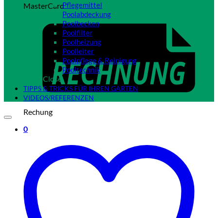
Pflegemittel
MasterCard
Poolabdeckung
Poolbecken
Poolfilter
Poolheizung
Poolleiter
Poolpflege & Reinigung
Pooltechnik
Close
TIPPS & TRICKS FÜR IHREN GARTEN
VIDEOS/REFERENZEN
Rechung
0