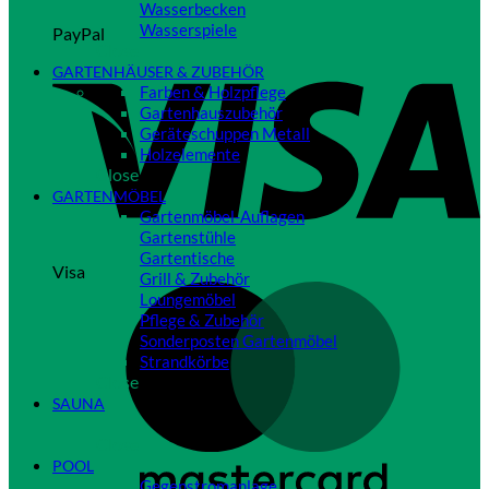
Wasserbecken
Wasserspiele
PayPal
Close
GARTENHÄUSER & ZUBEHÖR
Farben & Holzpflege
Gartenhauszubehör
Geräteschuppen Metall
Holzelemente
Close
GARTENMÖBEL
Gartenmöbel-Auflagen
Gartenstühle
Gartentische
Visa
Grill & Zubehör
Loungemöbel
Pflege & Zubehör
Sonderposten Gartenmöbel
Strandkörbe
Close
SAUNA
Close
POOL
Gegenstromanlage