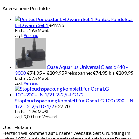
Angesehene Produkte
Pontec PondoStar
LED warm Set 1
€
49,95
Enthält 19% MwSt.
zzgl.
Versand
Oase Aquarius Universal Classic 440 -
3000
€
74,95
–
€
209,95
Preisspanne: €74,95 bis €209,95
Enthält 19% MwSt.
zzgl.
Versand
Stopfbuchspackung komplett für Osna LG 100+200+LN
1/2 L 2-2,5+LG1/2
€
27,70
Enthält 19% MwSt.
zzgl. 3,00 Euro Versand.
Über Holzum
Herzlich willkommen auf unserer Website. Seit Gründung im
Jahre 1976, sind wir Ihr zuverlässiger und erfahrener Partner,