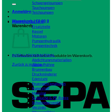
Schwengelpumpen
Tauchpumpen
Anmelden
Teichpumpen
Close
Warenkorb /
€
0,00
0
PUMPENZUBEHÖR
Warenkorb
Ersatzteile
Kessel
Motoren
Pumpenhydraulik
Pumpentechnik
Close
Es befinden sich keine Produkte im Warenkorb.
INSTALLATIONSMATERIAL
Abdichtungsmaterialien
Zurück zum Shop
Auslaufhähne
Brunnenbau
Druckminderer
Edelstahl
Feuerwehramaturen
Kunststoff
Messing
Schläuche & PE-Rohre
Schwimmerventil
Verzinkt