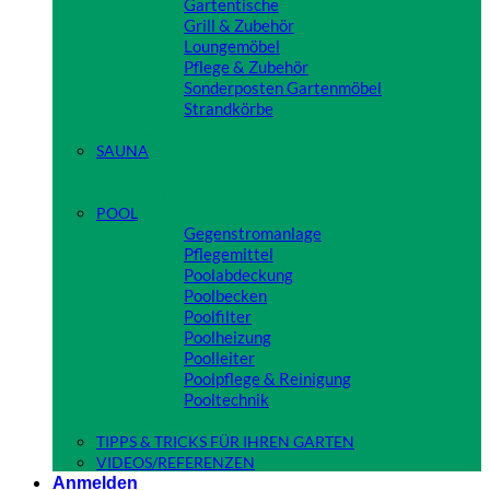
Gartentische
Grill & Zubehör
Loungemöbel
Pflege & Zubehör
Sonderposten Gartenmöbel
Strandkörbe
Close
SAUNA
Close
POOL
Gegenstromanlage
Pflegemittel
Poolabdeckung
Poolbecken
Poolfilter
Poolheizung
Poolleiter
Poolpflege & Reinigung
Pooltechnik
Close
TIPPS & TRICKS FÜR IHREN GARTEN
VIDEOS/REFERENZEN
Anmelden