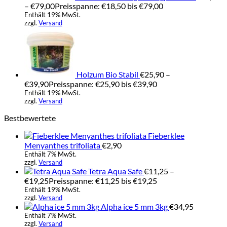
–
€
79,00
Preisspanne: €18,50 bis €79,00
Enthält 19% MwSt.
zzgl.
Versand
Holzum Bio Stabil
€
25,90
–
€
39,90
Preisspanne: €25,90 bis €39,90
Enthält 19% MwSt.
zzgl.
Versand
Bestbewertete
Fieberklee
Menyanthes trifoliata
€
2,90
Enthält 7% MwSt.
zzgl.
Versand
Tetra Aqua Safe
€
11,25
–
€
19,25
Preisspanne: €11,25 bis €19,25
Enthält 19% MwSt.
zzgl.
Versand
Alpha ice 5 mm 3kg
€
34,95
Enthält 7% MwSt.
zzgl.
Versand