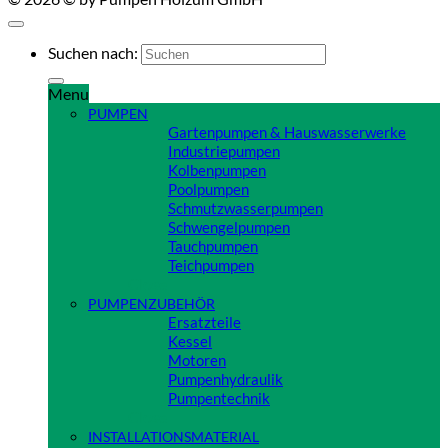
Suchen nach:
Menu
PUMPEN
Gartenpumpen & Hauswasserwerke
Industriepumpen
Kolbenpumpen
Poolpumpen
Schmutzwasserpumpen
Schwengelpumpen
Tauchpumpen
Teichpumpen
Close
PUMPENZUBEHÖR
Ersatzteile
Kessel
Motoren
Pumpenhydraulik
Pumpentechnik
Close
INSTALLATIONSMATERIAL