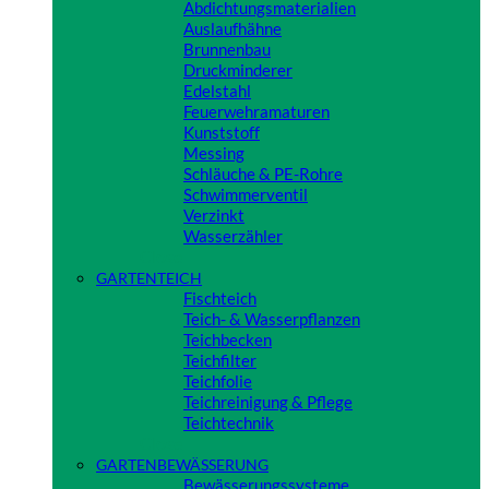
Abdichtungsmaterialien
Auslaufhähne
Brunnenbau
Druckminderer
Edelstahl
Feuerwehramaturen
Kunststoff
Messing
Schläuche & PE-Rohre
Schwimmerventil
Verzinkt
Wasserzähler
Close
GARTENTEICH
Fischteich
Teich- & Wasserpflanzen
Teichbecken
Teichfilter
Teichfolie
Teichreinigung & Pflege
Teichtechnik
Close
GARTENBEWÄSSERUNG
Bewässerungssysteme