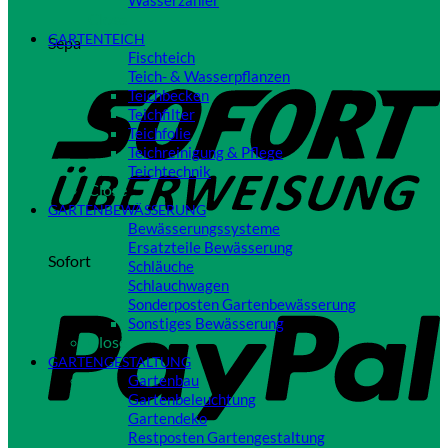
Wasserzähler
Close
GARTENTEICH
Sepa
Fischteich
Teich- & Wasserpflanzen
Teichbecken
Teichfilter
Teichfolie
Teichreinigung & Pflege
Teichtechnik
Close
GARTENBEWÄSSERUNG
Bewässerungssysteme
Ersatzteile Bewässerung
Sofort
Schläuche
Schlauchwagen
Sonderposten Gartenbewässerung
Sonstiges Bewässerung
Close
GARTENGESTALTUNG
Gartenbau
Gartenbeleuchtung
Gartendeko
Restposten Gartengestaltung