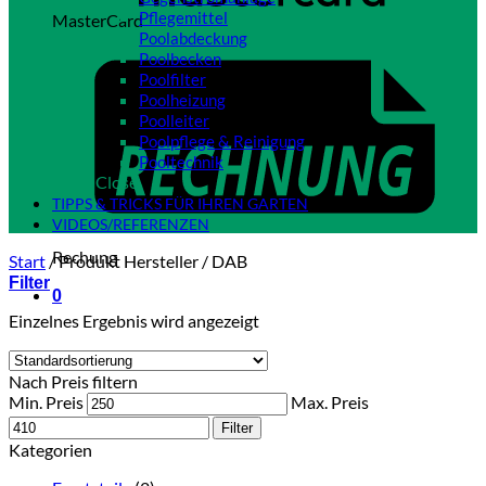
Pflegemittel
MasterCard
Poolabdeckung
Poolbecken
Poolfilter
Poolheizung
Poolleiter
Poolpflege & Reinigung
Pooltechnik
Close
TIPPS & TRICKS FÜR IHREN GARTEN
VIDEOS/REFERENZEN
Rechung
Start
/
Produkt Hersteller
/
DAB
Filter
0
Einzelnes Ergebnis wird angezeigt
Nach Preis filtern
Min. Preis
Max. Preis
Filter
Kategorien