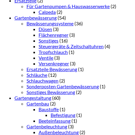
Ersatzteile
(2)
Für Gartenpumpen & Hauswasserwerke
(2)
Calpeda
(2)
Gartenbewässerung
(54)
Bewässerungssysteme
(36)
Düsen
(3)
Flächenregner
(3)
Sonstiges
(16)
Steuergeräte & Zeitschaltuhren
(4)
Tropfschlauch
(1)
Ventile
(3)
Versenkregner
(3)
Ersatzteile Bewässerung
(1)
Schläuche
(12)
Schlauchwagen
(2)
Sonderposten Gartenbewässerung
(1)
Sonstiges Bewässerung
(2)
Gartengestaltung
(60)
Gartenbau
(2)
Baustoffe
(1)
Befestigung
(1)
Beeteinfassung
(1)
Gartenbeleuchtung
(3)
Außenbeleuchtung
(2)