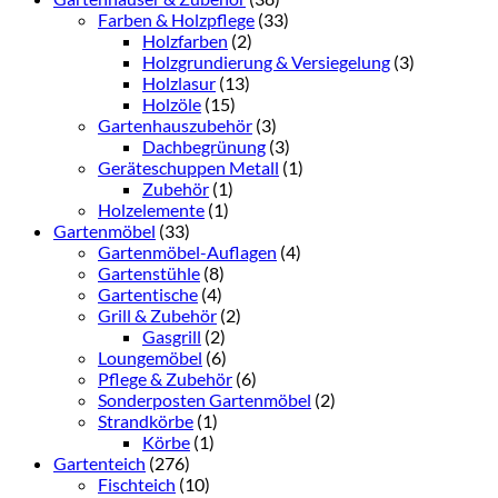
Farben & Holzpflege
(33)
Holzfarben
(2)
Holzgrundierung & Versiegelung
(3)
Holzlasur
(13)
Holzöle
(15)
Gartenhauszubehör
(3)
Dachbegrünung
(3)
Geräteschuppen Metall
(1)
Zubehör
(1)
Holzelemente
(1)
Gartenmöbel
(33)
Gartenmöbel-Auflagen
(4)
Gartenstühle
(8)
Gartentische
(4)
Grill & Zubehör
(2)
Gasgrill
(2)
Loungemöbel
(6)
Pflege & Zubehör
(6)
Sonderposten Gartenmöbel
(2)
Strandkörbe
(1)
Körbe
(1)
Gartenteich
(276)
Fischteich
(10)