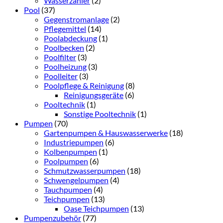
Wasserzähler
(2)
Pool
(37)
Gegenstromanlage
(2)
Pflegemittel
(14)
Poolabdeckung
(1)
Poolbecken
(2)
Poolfilter
(3)
Poolheizung
(3)
Poolleiter
(3)
Poolpflege & Reinigung
(8)
Reinigungsgeräte
(6)
Pooltechnik
(1)
Sonstige Pooltechnik
(1)
Pumpen
(70)
Gartenpumpen & Hauswasserwerke
(18)
Industriepumpen
(6)
Kolbenpumpen
(1)
Poolpumpen
(6)
Schmutzwasserpumpen
(18)
Schwengelpumpen
(4)
Tauchpumpen
(4)
Teichpumpen
(13)
Oase Teichpumpen
(13)
Pumpenzubehör
(77)