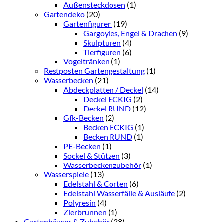
Außensteckdosen
(1)
Gartendeko
(20)
Gartenfiguren
(19)
Gargoyles, Engel & Drachen
(9)
Skulpturen
(4)
Tierfiguren
(6)
Vogeltränken
(1)
Restposten Gartengestaltung
(1)
Wasserbecken
(21)
Abdeckplatten / Deckel
(14)
Deckel ECKIG
(2)
Deckel RUND
(12)
Gfk-Becken
(2)
Becken ECKIG
(1)
Becken RUND
(1)
PE-Becken
(1)
Sockel & Stützen
(3)
Wasserbeckenzubehör
(1)
Wasserspiele
(13)
Edelstahl & Corten
(6)
Edelstahl Wasserfälle & Ausläufe
(2)
Polyresin
(4)
Zierbrunnen
(1)
Gartenhäuser & Zubehör
(38)