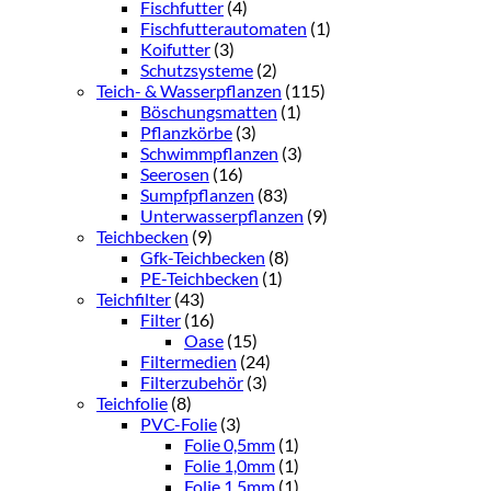
Fischfutter
(4)
Fischfutterautomaten
(1)
Koifutter
(3)
Schutzsysteme
(2)
Teich- & Wasserpflanzen
(115)
Böschungsmatten
(1)
Pflanzkörbe
(3)
Schwimmpflanzen
(3)
Seerosen
(16)
Sumpfpflanzen
(83)
Unterwasserpflanzen
(9)
Teichbecken
(9)
Gfk-Teichbecken
(8)
PE-Teichbecken
(1)
Teichfilter
(43)
Filter
(16)
Oase
(15)
Filtermedien
(24)
Filterzubehör
(3)
Teichfolie
(8)
PVC-Folie
(3)
Folie 0,5mm
(1)
Folie 1,0mm
(1)
Folie 1,5mm
(1)