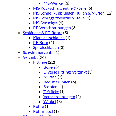
MS-Winkel
(3)
MS-Rückschlagventile & -teile
(6)
MS-Schnellkupplungen, Tüllen & Muffen
(12)
MS-Schrägsitzventile & -teile
(3)
MS-Sonstiges
(1)
PE-Verschraubungen
(8)
Schläuche & PE-Rohre
(5)
Klarsichtschlauch
(1)
PE-Rohr
(1)
Spiralschlauch
(3)
Schwimmerventil
(1)
Verzinkt
(24)
Fittinge
(22)
Bogen
(4)
Diverse Fittings verzinkt
(3)
Muffen
(2)
Reduzierungen
(6)
Stopfen
(1)
T-Stücke
(1)
Verschraubungen
(2)
Winkel
(3)
Rohre
(1)
Rohrnippel
(1)