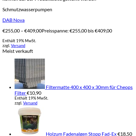
Schmutzwasserpumpen
DAB Nova
€
255,00
–
€
409,00
Preisspanne: €255,00 bis €409,00
Enthält 19% MwSt.
zzgl.
Versand
Meist verkauft
Filtermatte 400 x 400 x 30mm für Cheops
Filter
€
10,90
Enthält 19% MwSt.
zzgl.
Versand
Holzum Fadenalgen Stopp Fad-Ex
€
18,50