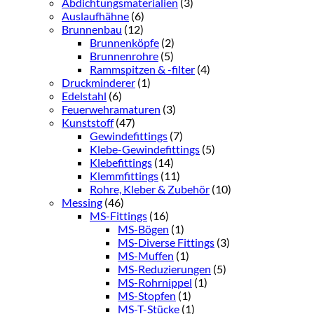
Abdichtungsmaterialien
(3)
Auslaufhähne
(6)
Brunnenbau
(12)
Brunnenköpfe
(2)
Brunnenrohre
(5)
Rammspitzen & -filter
(4)
Druckminderer
(1)
Edelstahl
(6)
Feuerwehramaturen
(3)
Kunststoff
(47)
Gewindefittings
(7)
Klebe-Gewindefittings
(5)
Klebefittings
(14)
Klemmfittings
(11)
Rohre, Kleber & Zubehör
(10)
Messing
(46)
MS-Fittings
(16)
MS-Bögen
(1)
MS-Diverse Fittings
(3)
MS-Muffen
(1)
MS-Reduzierungen
(5)
MS-Rohrnippel
(1)
MS-Stopfen
(1)
MS-T-Stücke
(1)