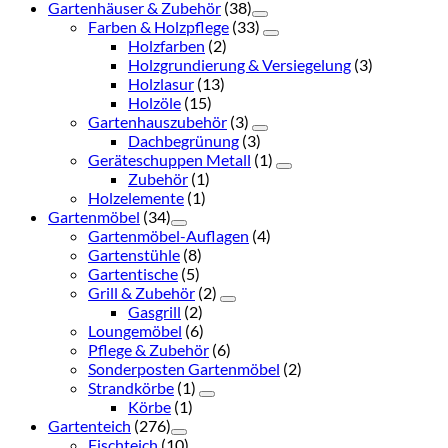
Gartenhäuser & Zubehör
(38)
Farben & Holzpflege
(33)
Holzfarben
(2)
Holzgrundierung & Versiegelung
(3)
Holzlasur
(13)
Holzöle
(15)
Gartenhauszubehör
(3)
Dachbegrünung
(3)
Geräteschuppen Metall
(1)
Zubehör
(1)
Holzelemente
(1)
Gartenmöbel
(34)
Gartenmöbel-Auflagen
(4)
Gartenstühle
(8)
Gartentische
(5)
Grill & Zubehör
(2)
Gasgrill
(2)
Loungemöbel
(6)
Pflege & Zubehör
(6)
Sonderposten Gartenmöbel
(2)
Strandkörbe
(1)
Körbe
(1)
Gartenteich
(276)
Fischteich
(10)