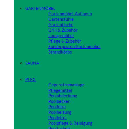
Close
GARTENMÖBEL
Gartenmöbel-Auflagen
Gartenstühle
Gartentische
Grill & Zubehör
Loungemöbel
Pflege & Zubehör
Sonderposten Gartenmöbel
Strandkörbe
Close
SAUNA
Close
POOL
Gegenstromanlage
Pflegemittel
Poolabdeckung
Poolbecken
Poolfilter
Poolheizung
Poolleiter
Poolpflege & Reinigung
Pooltechnik