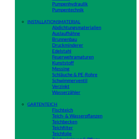
Pumpenhydraulik
Pumpentechnik
Close
INSTALLATIONSMATERIAL
Abdichtungsmaterialien
Auslaufhähne
Brunnenbau
Druckminderer
Edelstahl
Feuerwehramaturen
Kunststoff
Messing
Schläuche & PE-Rohre
Schwimmerventil
Verzinkt
Wasserzähler
Close
GARTENTEICH
Fischteich
Teich- & Wasserpflanzen
Teichbecken
Teichfilter
Teichfolie