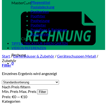
Pflegemittel
MasterCard
Poolabdeckung
Poolbecken
Poolfilter
Poolheizung
Poolleiter
Poolpflege & Reinigung
Pooltechnik
Close
TIPPS & TRICKS FÜR IHREN GARTEN
VIDEOS/REFERENZEN
Rechung
Start
/
Gartenhäuser & Zubehör
/
Geräteschuppen Metall
/
Zubehör
0
Filter
Einzelnes Ergebnis wird angezeigt
Nach Preis filtern
Min. Preis
Max. Preis
Filter
Preis:
€0
—
€10
Kategorien