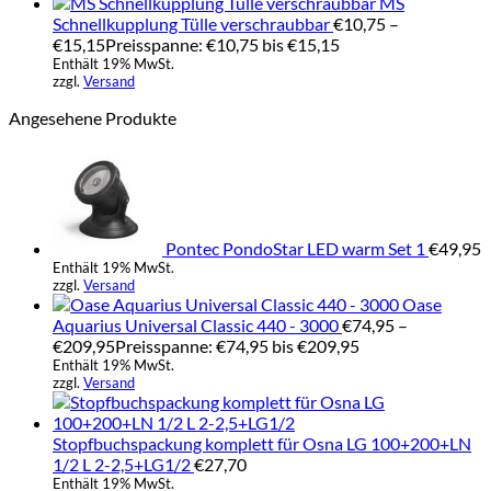
MS
Schnellkupplung Tülle verschraubbar
€
10,75
–
€
15,15
Preisspanne: €10,75 bis €15,15
Enthält 19% MwSt.
zzgl.
Versand
Angesehene Produkte
Pontec PondoStar LED warm Set 1
€
49,95
Enthält 19% MwSt.
zzgl.
Versand
Oase
Aquarius Universal Classic 440 - 3000
€
74,95
–
€
209,95
Preisspanne: €74,95 bis €209,95
Enthält 19% MwSt.
zzgl.
Versand
Stopfbuchspackung komplett für Osna LG 100+200+LN
1/2 L 2-2,5+LG1/2
€
27,70
Enthält 19% MwSt.