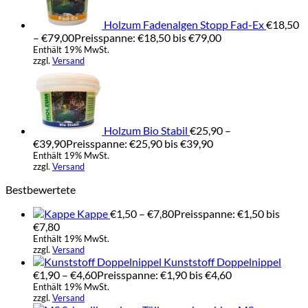
Holzum Fadenalgen Stopp Fad-Ex
€
18,50
–
€
79,00
Preisspanne: €18,50 bis €79,00
Enthält 19% MwSt.
zzgl.
Versand
Holzum Bio Stabil
€
25,90
–
€
39,90
Preisspanne: €25,90 bis €39,90
Enthält 19% MwSt.
zzgl.
Versand
Bestbewertete
Kappe
€
1,50
–
€
7,80
Preisspanne: €1,50 bis
€7,80
Enthält 19% MwSt.
zzgl.
Versand
Kunststoff Doppelnippel
€
1,90
–
€
4,60
Preisspanne: €1,90 bis €4,60
Enthält 19% MwSt.
zzgl.
Versand