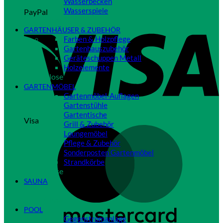
Wasserbecken
Wasserspiele
PayPal
Close
GARTENHÄUSER & ZUBEHÖR
Farben & Holzpflege
Gartenhauszubehör
Geräteschuppen Metall
Holzelemente
Close
GARTENMÖBEL
Gartenmöbel-Auflagen
Gartenstühle
Gartentische
Visa
Grill & Zubehör
Loungemöbel
Pflege & Zubehör
Sonderposten Gartenmöbel
Strandkörbe
Close
SAUNA
Close
POOL
Gegenstromanlage