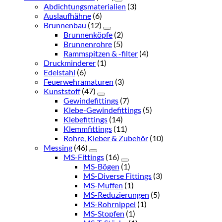
Abdichtungsmaterialien
(3)
Auslaufhähne
(6)
Brunnenbau
(12)
Brunnenköpfe
(2)
Brunnenrohre
(5)
Rammspitzen & -filter
(4)
Druckminderer
(1)
Edelstahl
(6)
Feuerwehramaturen
(3)
Kunststoff
(47)
Gewindefittings
(7)
Klebe-Gewindefittings
(5)
Klebefittings
(14)
Klemmfittings
(11)
Rohre, Kleber & Zubehör
(10)
Messing
(46)
MS-Fittings
(16)
MS-Bögen
(1)
MS-Diverse Fittings
(3)
MS-Muffen
(1)
MS-Reduzierungen
(5)
MS-Rohrnippel
(1)
MS-Stopfen
(1)