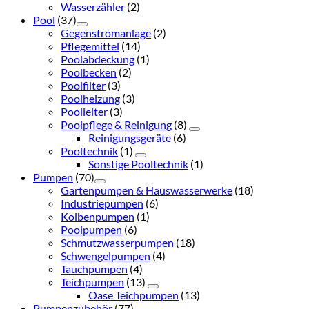
Wasserzähler
(2)
Pool
(37)
Gegenstromanlage
(2)
Pflegemittel
(14)
Poolabdeckung
(1)
Poolbecken
(2)
Poolfilter
(3)
Poolheizung
(3)
Poolleiter
(3)
Poolpflege & Reinigung
(8)
Reinigungsgeräte
(6)
Pooltechnik
(1)
Sonstige Pooltechnik
(1)
Pumpen
(70)
Gartenpumpen & Hauswasserwerke
(18)
Industriepumpen
(6)
Kolbenpumpen
(1)
Poolpumpen
(6)
Schmutzwasserpumpen
(18)
Schwengelpumpen
(4)
Tauchpumpen
(4)
Teichpumpen
(13)
Oase Teichpumpen
(13)
Pumpenzubehör
(77)