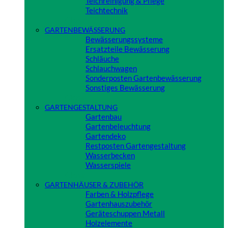
Teichreinigung & Pflege
Teichtechnik
Close
GARTENBEWÄSSERUNG
Bewässerungssysteme
Ersatzteile Bewässerung
Schläuche
Schlauchwagen
Sonderposten Gartenbewässerung
Sonstiges Bewässerung
Close
GARTENGESTALTUNG
Gartenbau
Gartenbeleuchtung
Gartendeko
Restposten Gartengestaltung
Wasserbecken
Wasserspiele
Close
GARTENHÄUSER & ZUBEHÖR
Farben & Holzpflege
Gartenhauszubehör
Geräteschuppen Metall
Holzelemente