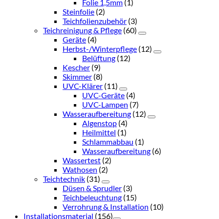
Folie 1,5mm
(1)
Steinfolie
(2)
Teichfolienzubehör
(3)
Teichreinigung & Pflege
(60)
Geräte
(4)
Herbst-/Winterpflege
(12)
Belüftung
(12)
Kescher
(9)
Skimmer
(8)
UVC-Klärer
(11)
UVC-Geräte
(4)
UVC-Lampen
(7)
Wasseraufbereitung
(12)
Algenstop
(4)
Heilmittel
(1)
Schlammabbau
(1)
Wasseraufbereitung
(6)
Wassertest
(2)
Wathosen
(2)
Teichtechnik
(31)
Düsen & Sprudler
(3)
Teichbeleuchtung
(15)
Verrohrung & Installation
(10)
Installationsmaterial
(156)