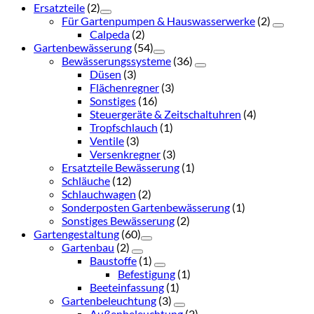
Ersatzteile
(2)
Für Gartenpumpen & Hauswasserwerke
(2)
Calpeda
(2)
Gartenbewässerung
(54)
Bewässerungssysteme
(36)
Düsen
(3)
Flächenregner
(3)
Sonstiges
(16)
Steuergeräte & Zeitschaltuhren
(4)
Tropfschlauch
(1)
Ventile
(3)
Versenkregner
(3)
Ersatzteile Bewässerung
(1)
Schläuche
(12)
Schlauchwagen
(2)
Sonderposten Gartenbewässerung
(1)
Sonstiges Bewässerung
(2)
Gartengestaltung
(60)
Gartenbau
(2)
Baustoffe
(1)
Befestigung
(1)
Beeteinfassung
(1)
Gartenbeleuchtung
(3)
Außenbeleuchtung
(2)