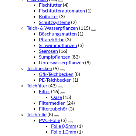
Fischfutter
(4)
Fischfutterautomaten
(1)
Koifutter
(3)
Schutzsysteme
(2)
Teich- & Wasserpflanzen
(115)
Böschungsmatten
(1)
Pflanzkörbe
(3)
Schwimmpflanzen
(3)
Seerosen
(16)
Sumpfpflanzen
(83)
Unterwasserpflanzen
(9)
Teichbecken
(9)
Gfk-Teichbecken
(8)
PE-Teichbecken
(1)
Teichfilter
(43)
Filter
(16)
Oase
(15)
Filtermedien
(24)
Filterzubehör
(3)
Teichfolie
(8)
PVC-Folie
(3)
Folie 0,5mm
(1)
Folie 1,0mm
(1)