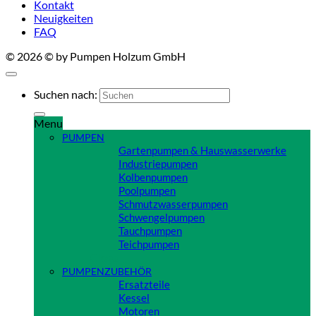
Kontakt
Neuigkeiten
FAQ
© 2026 © by Pumpen Holzum GmbH
Suchen nach:
Menu
PUMPEN
Gartenpumpen & Hauswasserwerke
Industriepumpen
Kolbenpumpen
Poolpumpen
Schmutzwasserpumpen
Schwengelpumpen
Tauchpumpen
Teichpumpen
Close
PUMPENZUBEHÖR
Ersatzteile
Kessel
Motoren