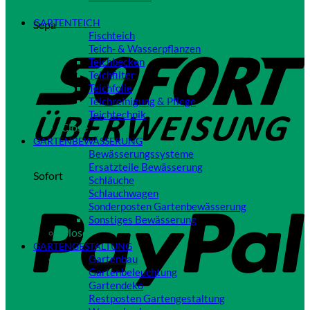
Close
GARTENTEICH
Sepa
Fischteich
Teich- & Wasserpflanzen
Teichbecken
Teichfilter
Teichfolie
Teichreinigung & Pflege
Teichtechnik
Close
GARTENBEWÄSSERUNG
Bewässerungssysteme
Ersatzteile Bewässerung
Sofort
Schläuche
Schlauchwagen
Sonderposten Gartenbewässerung
Sonstiges Bewässerung
Close
GARTENGESTALTUNG
Gartenbau
Gartenbeleuchtung
Gartendeko
Restposten Gartengestaltung