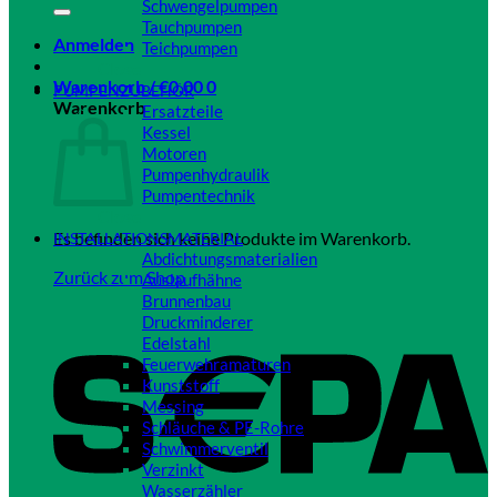
Schwengelpumpen
Tauchpumpen
Anmelden
Teichpumpen
Close
Warenkorb /
€
0,00
0
PUMPENZUBEHÖR
Warenkorb
Ersatzteile
Kessel
Motoren
Pumpenhydraulik
Pumpentechnik
Close
Es befinden sich keine Produkte im Warenkorb.
INSTALLATIONSMATERIAL
Abdichtungsmaterialien
Zurück zum Shop
Auslaufhähne
Brunnenbau
Druckminderer
Edelstahl
Feuerwehramaturen
Kunststoff
Messing
Schläuche & PE-Rohre
Schwimmerventil
Verzinkt
Wasserzähler