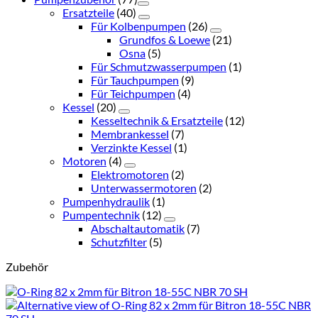
Ersatzteile
(40)
Für Kolbenpumpen
(26)
Grundfos & Loewe
(21)
Osna
(5)
Für Schmutzwasserpumpen
(1)
Für Tauchpumpen
(9)
Für Teichpumpen
(4)
Kessel
(20)
Kesseltechnik & Ersatzteile
(12)
Membrankessel
(7)
Verzinkte Kessel
(1)
Motoren
(4)
Elektromotoren
(2)
Unterwassermotoren
(2)
Pumpenhydraulik
(1)
Pumpentechnik
(12)
Abschaltautomatik
(7)
Schutzfilter
(5)
Zubehör