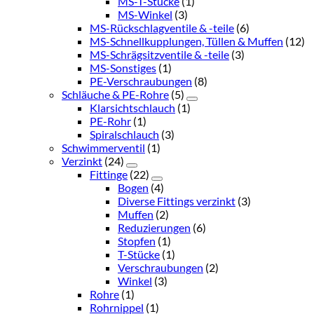
MS-T-Stücke
(1)
MS-Winkel
(3)
MS-Rückschlagventile & -teile
(6)
MS-Schnellkupplungen, Tüllen & Muffen
(12)
MS-Schrägsitzventile & -teile
(3)
MS-Sonstiges
(1)
PE-Verschraubungen
(8)
Schläuche & PE-Rohre
(5)
Klarsichtschlauch
(1)
PE-Rohr
(1)
Spiralschlauch
(3)
Schwimmerventil
(1)
Verzinkt
(24)
Fittinge
(22)
Bogen
(4)
Diverse Fittings verzinkt
(3)
Muffen
(2)
Reduzierungen
(6)
Stopfen
(1)
T-Stücke
(1)
Verschraubungen
(2)
Winkel
(3)
Rohre
(1)
Rohrnippel
(1)